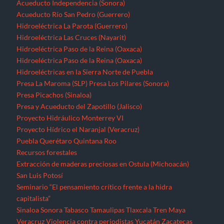
Proyecto Hídrico el Naranjal (Veracruz)
Puebla
Querétaro
Quintana Roo
Recursos forestales
Extracción de maderas preciosas en Ostula (Michoacán)
San Luis Potosí
Seminario “El pensamiento crítico frente a la hidra
capitalista”
Sinaloa
Sonora
Tabasco
Tamaulipas
Tlaxcala
Tren Maya
Veracruz
Violencia contra periodistas
Yucatán
Zacatecas
Zonas de Desarrollo Económico y Social (ZODES) Ciudad de
México
¿Qué es un megaproyecto?
Zonas Económicas Especiales
Corredor transístimico
Funciona gracias a WordPress
|
Tema: TimesNews
|
por
Theme
Freesia
.