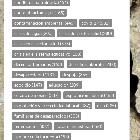
conflictos por mineria
(151)
contaminacion agua
(165)
contaminacion ambiental
(445)
covid-19
(532)
crisis del agua
(200)
crisis del sector salud
(280)
crisis en el sector salud
(378)
crisis en el sistema educativo
(158)
derechos humanos
(153)
derechos laborales
(480)
desaparecidos
(1131)
despojo
(355)
ecocidio
(147)
educacion
(209)
estado de mexico
(387)
explotacion laboral
(163)
explotación y precariedad laboral
(437)
ezln
(225)
familiares de desaparecidos
(503)
feminicidios
(837)
fosas clandestinas
(160)
la niñez en la tormenta
(193)