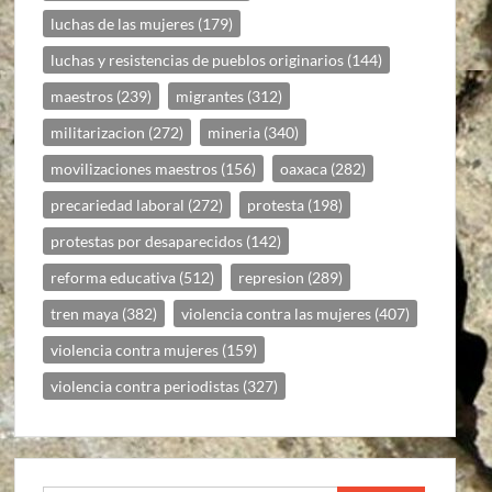
luchas de las mujeres
(179)
luchas y resistencias de pueblos originarios
(144)
maestros
(239)
migrantes
(312)
militarizacion
(272)
mineria
(340)
movilizaciones maestros
(156)
oaxaca
(282)
precariedad laboral
(272)
protesta
(198)
protestas por desaparecidos
(142)
reforma educativa
(512)
represion
(289)
tren maya
(382)
violencia contra las mujeres
(407)
violencia contra mujeres
(159)
violencia contra periodistas
(327)