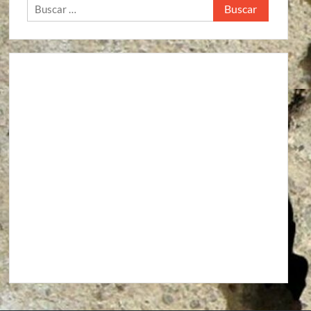
Buscar:
Agroindustria
Alto a la guerra contra los pueblos zapatistas
Áreas Naturales Protegidas
Comunicaciones y Transportes
Aeropuerto Barrancas del Cobre (Chihuahua)
Aeropuerto Internacional de Santa Lucía “Felipe Ángeles”
Autopista La Pera-Cuautla
Autopista Toluca-Naucalpán
Autopista Urbana Oriente
Carreteras Oaxaca-Costa y Oaxaca-Istmo
Carreteras Oaxaca-Costa y Oaxaca-Istmo