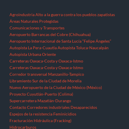
Corredor transversal Manzanillo-Tampico
Libramiento Sur de la Ciudad de Morelia
Nuevo Aeropuerto de la Ciudad de México (México)
Proyecto Cuyutlán-Puerto (Colima)
Supercarretera Mazatlán-Durango
Contacto
Corredores industriales
Desaparecidos
Espejos de la resistencia
Feminicidios
Fracturación Hidráulica (Fracking)
Hidrocarburos
Gasoducto Jaltipan – Salina Cruz
Gasoducto Salina Cruz – Tapachula
Gasoducto Tuxpan – Tula
Proyecto Aceites Terciarios del Golfo (Veracruz y Puebla)
Sistema de Transporte de Gas Natural Norte-Noroeste
Home
Jornaleros
MEGAPROYECTOS
Michoacán
Migrantes
Militarización
Minería
Minería en el Cerro de San Pedro
Minería en el Istmo de Tehuantepec
Morelos
Nayarit
NOTICIAS
Noticias Nacionales
Nuevo León
Oaxaca
Palabras del EZLN