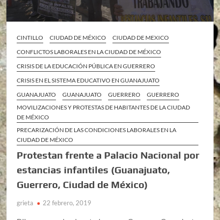
CINTILLO
CIUDAD DE MÉXICO
CIUDAD DE MEXICO
CONFLICTOS LABORALES EN LA CIUDAD DE MÉXICO
CRISIS DE LA EDUCACIÓN PÚBLICA EN GUERRERO
CRISIS EN EL SISTEMA EDUCATIVO EN GUANAJUATO
GUANAJUATO
GUANAJUATO
GUERRERO
GUERRERO
MOVILIZACIONES Y PROTESTAS DE HABITANTES DE LA CIUDAD
DE MÉXICO
PRECARIZACIÓN DE LAS CONDICIONES LABORALES EN LA
CIUDAD DE MÉXICO
Protestan frente a Palacio Nacional por
estancias infantiles (Guanajuato,
Guerrero, Ciudad de México)
grieta
22 febrero, 2019