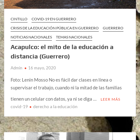
CINTILLO
COVID-19 EN GUERRERO
CRISIS DE LA EDUCACIÓN PÚBLICA EN GUERRERO
GUERRERO
NOTICIAS NACIONALES
TEMAS NACIONALES
Acapulco: el mito de la educación a
distancia (Guerrero)
Admin
16 mayo, 2020
Foto: Lenin Mosso No es fácil dar clases en línea o
supervisar el trabajo, cuando ni la mitad de las familias
tienen un celular con datos, ya ni se diga …
LEER MÁS
covid-19
derecho a la educación