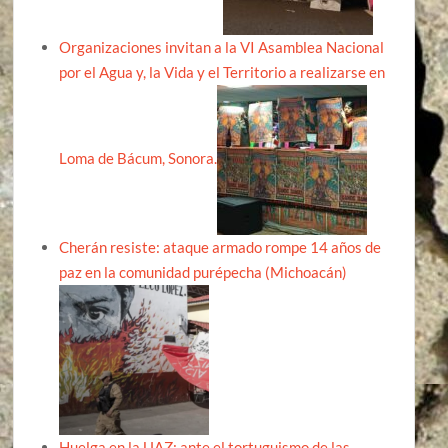
Organizaciones invitan a la VI Asamblea Nacional
por el Agua y, la Vida y el Territorio a realizarse en
Loma de Bácum, Sonora.
Cherán resiste: ataque armado rompe 14 años de
paz en la comunidad purépecha (Michoacán)
Huelga en la UAZ: ante el tortuguismo de las