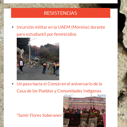
RESISTENCIAS
Incursión militar en la UAEM (Morelos) durante
paro estudiantil por feminicidios
Un paso hacia el Común en el aniversario de la
Casa de los Pueblos y Comunidades Indígenas
“Samir Flores Soberanes”