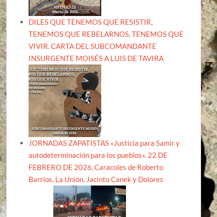
DILES QUE TENEMOS QUE RESISTIR,
TENEMOS QUE REBELARNOS, TENEMOS QUE
VIVIR. CARTA DEL SUBCOMANDANTE
INSURGENTE MOISÉS A LUIS DE TAVIRA
JORNADAS ZAPATISTAS «Justicia para Samir y
autodeterminación para los pueblos». 22 DE
FEBRERO DE 2026, Caracoles de Roberto
Barrios, La Unión, Jacinto Canek y Dolores