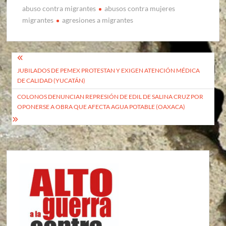
abuso contra migrantes
abusos contra mujeres
migrantes
agresiones a migrantes
Navegación
JUBILADOS DE PEMEX PROTESTAN Y EXIGEN ATENCIÓN MÉDICA
de
DE CALIDAD (YUCATÁN)
entradas
COLONOS DENUNCIAN REPRESIÓN DE EDIL DE SALINA CRUZ POR
OPONERSE A OBRA QUE AFECTA AGUA POTABLE (OAXACA)