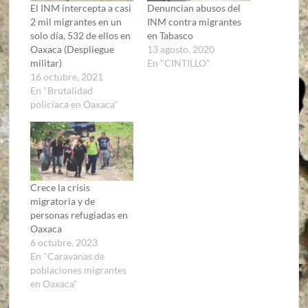
El INM intercepta a casi
Denuncian abusos del
2 mil migrantes en un
INM contra migrantes
solo día, 532 de ellos en
en Tabasco
Oaxaca (Despliegue
13 agosto, 2020
militar)
En "CINTILLO"
16 octubre, 2021
En "Brutalidad
policíaca en Oaxaca"
Crece la crisis
migratoria y de
personas refugiadas en
Oaxaca
6 octubre, 2023
En "Caravanas de
poblaciones migrantes
en Oaxaca"