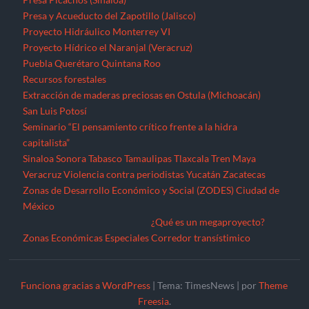
Presa y Acueducto del Zapotillo (Jalisco)
Proyecto Hidráulico Monterrey VI
Proyecto Hídrico el Naranjal (Veracruz)
Puebla
Querétaro
Quintana Roo
Recursos forestales
Extracción de maderas preciosas en Ostula (Michoacán)
San Luis Potosí
Seminario “El pensamiento crítico frente a la hidra
capitalista”
Sinaloa
Sonora
Tabasco
Tamaulipas
Tlaxcala
Tren Maya
Veracruz
Violencia contra periodistas
Yucatán
Zacatecas
Zonas de Desarrollo Económico y Social (ZODES) Ciudad de
México
¿Qué es un megaproyecto?
Zonas Económicas Especiales
Corredor transístimico
Funciona gracias a WordPress
|
Tema: TimesNews
|
por
Theme
Freesia
.