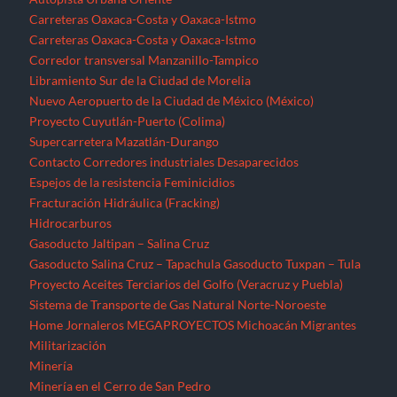
Carreteras Oaxaca-Costa y Oaxaca-Istmo
Carreteras Oaxaca-Costa y Oaxaca-Istmo
Corredor transversal Manzanillo-Tampico
Libramiento Sur de la Ciudad de Morelia
Nuevo Aeropuerto de la Ciudad de México (México)
Proyecto Cuyutlán-Puerto (Colima)
Supercarretera Mazatlán-Durango
Contacto
Corredores industriales
Desaparecidos
Espejos de la resistencia
Feminicidios
Fracturación Hidráulica (Fracking)
Hidrocarburos
Gasoducto Jaltipan – Salina Cruz
Gasoducto Salina Cruz – Tapachula
Gasoducto Tuxpan – Tula
Proyecto Aceites Terciarios del Golfo (Veracruz y Puebla)
Sistema de Transporte de Gas Natural Norte-Noroeste
Home
Jornaleros
MEGAPROYECTOS
Michoacán
Migrantes
Militarización
Minería
Minería en el Cerro de San Pedro