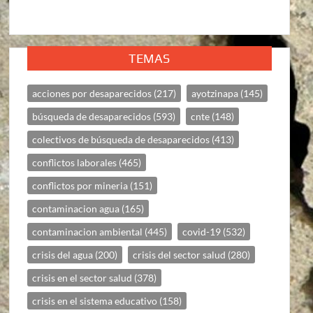
TEMAS
acciones por desaparecidos
(217)
ayotzinapa
(145)
búsqueda de desaparecidos
(593)
cnte
(148)
colectivos de búsqueda de desaparecidos
(413)
conflictos laborales
(465)
conflictos por mineria
(151)
contaminacion agua
(165)
contaminacion ambiental
(445)
covid-19
(532)
crisis del agua
(200)
crisis del sector salud
(280)
crisis en el sector salud
(378)
crisis en el sistema educativo
(158)