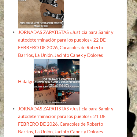
JORNADAS ZAPATISTAS «Justicia para Samir y
autodeterminación para los pueblos». 22 DE
FEBRERO DE 2026, Caracoles de Roberto
Barrios, La Unión, Jacinto Canek y Dolores
Hidalgo
JORNADAS ZAPATISTAS «Justicia para Samir y
autodeterminación para los pueblos». 21 DE
FEBRERO DE 2026, Caracoles de Roberto
Barrios, La Unión, Jacinto Canek y Dolores