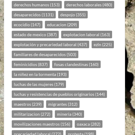
derechos humanos
(153)
derechos laborales
(480)
desaparecidos
(1131)
despojo
(355)
ecocidio
(147)
educacion
(209)
estado de mexico
(387)
explotacion laboral
(163)
explotación y precariedad laboral
(437)
ezln
(225)
familiares de desaparecidos
(503)
feminicidios
(837)
fosas clandestinas
(160)
la niñez en la tormenta
(193)
luchas de las mujeres
(179)
luchas y resistencias de pueblos originarios
(144)
maestros
(239)
migrantes
(312)
militarizacion
(272)
mineria
(340)
movilizaciones maestros
(156)
oaxaca
(282)
precariedad laboral
(272)
protesta
(198)