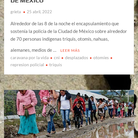
DE MEXICO
grieta
25 abril, 2022
Alrededor de las 8 de la noche el encapsulamiento que
sostenía la policía de la Ciudad de México sobre alrededor
de 70 personas indígenas triquis, otomís, nahuas,
alemanes, medios de …
LEER MÁS
caravana por la vida
cni
desplazados
otomíes
represion policial
triquis