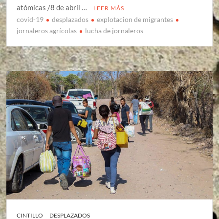
atómicas /8 de abril …
LEER MÁS
covid-19
desplazados
explotacion de migrantes
jornaleros agrícolas
lucha de jornaleros
CINTILLO
DESPLAZADOS