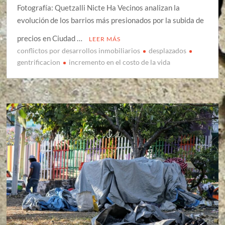
Fotografía: Quetzalli Nicte Ha Vecinos analizan la
evolución de los barrios más presionados por la subida de
precios en Ciudad …
LEER MÁS
conflictos por desarrollos inmobiliarios
desplazados
gentrificacion
incremento en el costo de la vida