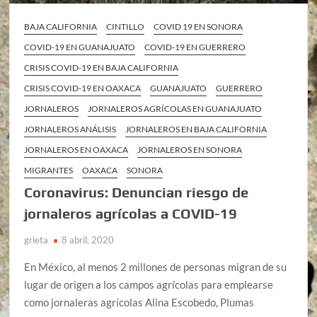
BAJA CALIFORNIA
CINTILLO
COVID 19 EN SONORA
COVID-19 EN GUANAJUATO
COVID-19 EN GUERRERO
CRISIS COVID-19 EN BAJA CALIFORNIA
CRISIS COVID-19 EN OAXACA
GUANAJUATO
GUERRERO
JORNALEROS
JORNALEROS AGRÍCOLAS EN GUANAJUATO
JORNALEROS ANÁLISIS
JORNALEROS EN BAJA CALIFORNIA
JORNALEROS EN OAXACA
JORNALEROS EN SONORA
MIGRANTES
OAXACA
SONORA
Coronavirus: Denuncian riesgo de
jornaleros agrícolas a COVID-19
grieta
8 abril, 2020
En México, al menos 2 millones de personas migran de su
lugar de origen a los campos agrícolas para emplearse
como jornaleras agrícolas Alina Escobedo, Plumas