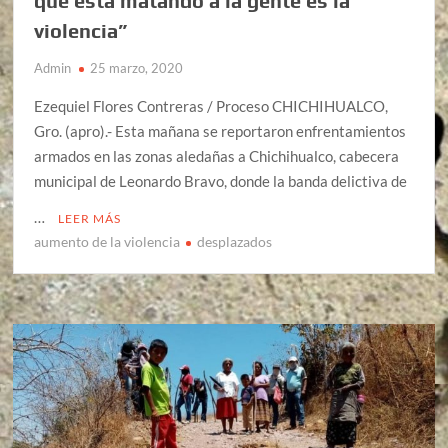
que está matando a la gente es la
violencia”
Admin
25 marzo, 2020
Ezequiel Flores Contreras / Proceso CHICHIHUALCO,
Gro. (apro).- Esta mañana se reportaron enfrentamientos
armados en las zonas aledañas a Chichihualco, cabecera
municipal de Leonardo Bravo, donde la banda delictiva de
…
LEER MÁS
aumento de la violencia
desplazados