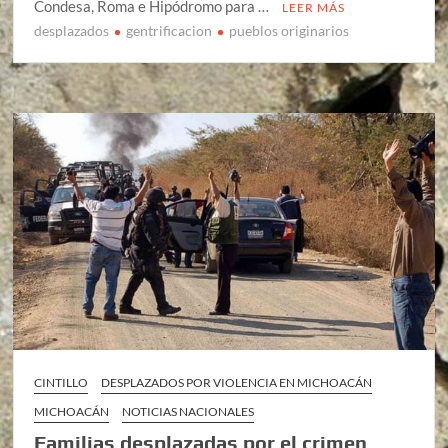
Condesa, Roma e Hipódromo para …
LEER MÁS
desplazados
gentrificacion
pueblos originarios
CINTILLO
DESPLAZADOS POR VIOLENCIA EN MICHOACÁN
MICHOACÁN
NOTICIAS NACIONALES
Familias desplazadas por el crimen