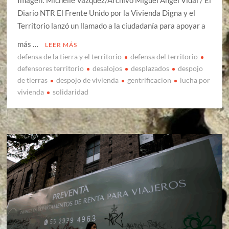
Imagen: Michelle Vázquez/Archivo Miguel Ángel Vidal / El
Diario NTR El Frente Unido por la Vivienda Digna y el
Territorio lanzó un llamado a la ciudadanía para apoyar a
más …
LEER MÁS
defensa de la tierra y el territorio
defensa del territorio
defensores territorio
desalojos
desplazados
despojo
de tierras
despojo de vivienda
gentrificacion
lucha por
vivienda
solidaridad