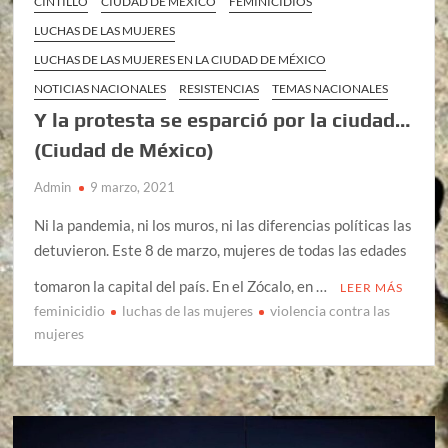
CINTILLO
CIUDAD DE MÉXICO
FEMINICIDIOS
LUCHAS DE LAS MUJERES
LUCHAS DE LAS MUJERES EN LA CIUDAD DE MÉXICO
NOTICIAS NACIONALES
RESISTENCIAS
TEMAS NACIONALES
Y la protesta se esparció por la ciudad…
(Ciudad de México)
Admin
9 marzo, 2021
Ni la pandemia, ni los muros, ni las diferencias políticas las
detuvieron. Este 8 de marzo, mujeres de todas las edades
tomaron la capital del país. En el Zócalo, en …
LEER MÁS
feminicidio
luchas de las mujeres
violencia contra las
mujeres