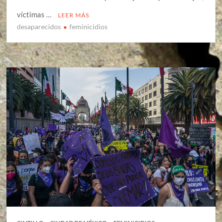
víctimas …
LEER MÁS
desaparecidos
feminicidios