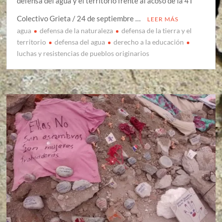
defensa del agua y el territorio frente al acoso de la 4T
Colectivo Grieta / 24 de septiembre …
LEER MÁS
agua
defensa de la naturaleza
defensa de la tierra y el
territorio
defensa del agua
derecho a la educación
luchas y resistencias de pueblos originarios