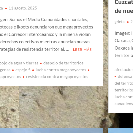
Cuzcat
ta
11 agosto, 2025
de nue
gen: Somos el Medio Comunidades chontales,
grieta
2
otecas e ikoots denunciaron que megaproyectos
Imagen: 
o el Corredor Interoceánico y la minería violan
Oaxaca, O
 derechos colectivos mientras anuncian nuevas
Oaxaca l
rategias de resistencia territorial. …
LEER MÁS
territori
pojo de agua y tierras
despojo de territorios
afectacio
igenas
espejo 5
lucha contra megapoyectos
defensa
aproyectos
resistencia contra megaproyectos
del territ
territorio
lucha con
canadiens