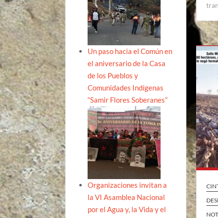
tra
Un paso hacia el Común en
el aniversario de la Casa
de los Pueblos y
Comunidades Indígenas
“Samir Flores Soberanes”
Organizaciones invitan a
CIN
la VI Asamblea Nacional
DES
por el Agua y, la Vida y el
NOT