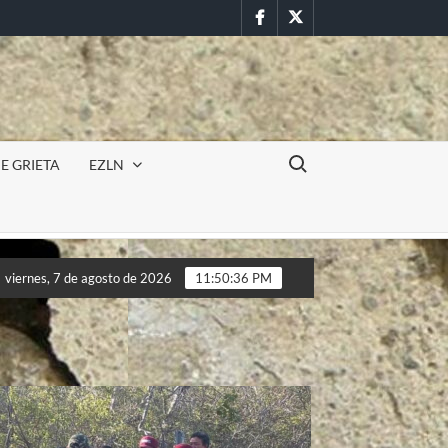
Facebook
Twitter
Buscar:
E GRIETA
EZLN
Incursión militar en la UAEM (Morelos) durante paro estudian
viernes, 7 de agosto de 2026
11:50:38 PM
Incursión militar en la UAEM (Morelos) durante paro estudian