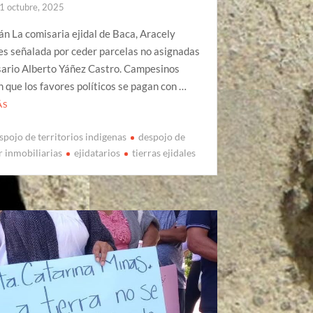
1 octubre, 2025
án La comisaria ejidal de Baca, Aracely
es señalada por ceder parcelas no asignadas
sario Alberto Yáñez Castro. Campesinos
 que los favores políticos se pagan con …
ÁS
spojo de territorios indigenas
despojo de
r inmobiliarias
ejidatarios
tierras ejidales