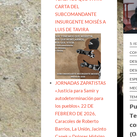
CARTA DEL
SUBCOMANDANTE
INSURGENTE MOISÉS A
LUIS DE TAVIRA
5. 
CON
DES
DES
ESP
JORNADAS ZAPATISTAS
ME
«Justicia para Samir y
TEM
autodeterminación para
Pu
los pueblos». 22 DE
FEBRERO DE 2026,
Te
Caracoles de Roberto
co
Barrios, La Unión, Jacinto
(O
Canek y Dolores Hidalgo