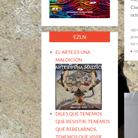
Ciu
oct
agr
EZLN
gue
ter
so
EL ARTE ES UNA
MALDICIÓN
DILES QUE TENEMOS
QUE RESISTIR, TENEMOS
QUE REBELARNOS,
TENEMOS QUE VIVIR.