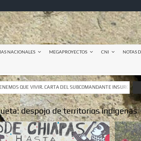
MAS NACIONALES
MEGAPROYECTOS
CNI
NOTAS D
L SUBCOMANDANTE INSURGENTE MOISÉS A LUIS DE TAVIRA
L SUBCOMANDANTE INSURGENTE MOISÉS A LUIS DE TAVIRA
queta:
despojo de territorios indigenas