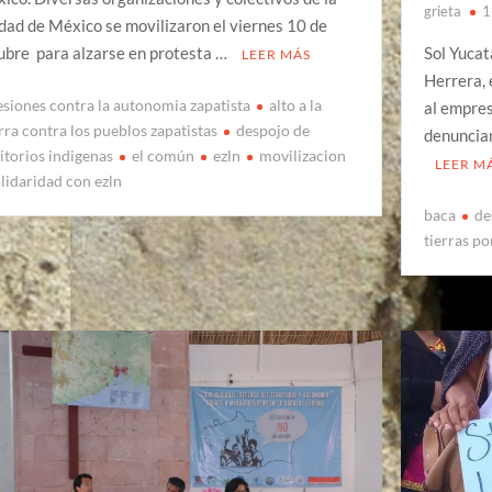
grieta
1
dad de México se movilizaron el viernes 10 de
ubre para alzarse en protesta …
Sol Yucat
LEER MÁS
Herrera, 
esiones contra la autonomia zapatista
alto a la
al empre
rra contra los pueblos zapatistas
despojo de
denuncian
ritorios indigenas
el común
ezln
movilizacion
LEER M
lidaridad con ezln
baca
de
tierras po