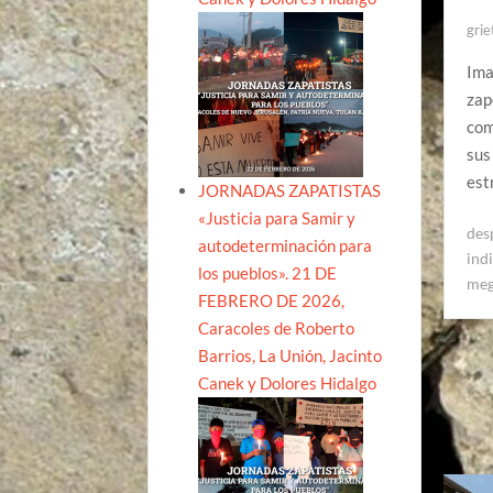
grie
Ima
zap
com
sus
est
JORNADAS ZAPATISTAS
«Justicia para Samir y
des
autodeterminación para
ind
los pueblos». 21 DE
meg
FEBRERO DE 2026,
Caracoles de Roberto
Barrios, La Unión, Jacinto
Canek y Dolores Hidalgo