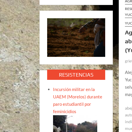
AGR
RES
YUC
YUC
Ag
ab
(Y
grie
Ale
RESISTENCIAS
Yuc
sel
Incursión militar en la
may
UAEM (Morelos) durante
paro estudiantil por
abe
feminicidios
aut
ind
mue