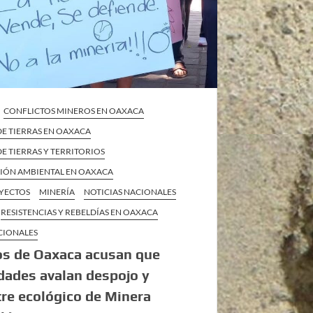
CONFLICTOS MINEROS EN OAXACA
DE TIERRAS EN OAXACA
E TIERRAS Y TERRITORIOS
IÓN AMBIENTAL EN OAXACA
YECTOS
MINERÍA
NOTICIAS NACIONALES
RESISTENCIAS Y REBELDÍAS EN OAXACA
CIONALES
os de Oaxaca acusan que
dades avalan despojo y
re ecológico de Minera