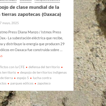
pojo de clase mundial de la
 tierras zapotecas (Oaxaca)
7 mayo, 2025
Istmo Press Diana Manzo / Istmos Press
ax.- La subestación eléctrica que recibe,
a y distribuye la energía que producen 29
ólicos en Oaxaca fue construida sobre …
ÁS
lictos con la CFE
defensa del territorio
s territorio
despojo de territorios indigenas
de tierra
espejo 5
lucha contra
ctos
parques eólicos
zapoteco