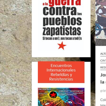
ALT
CIN
Encuentros
RED
Internacionales
Rebeldías y
Jo
Resistencias
la
grie
Col
Méx