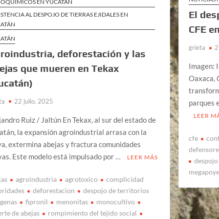
OQUÍMICOS EN YUCATÁN
El des
ISTENCIA AL DESPOJO DE TIERRAS EJIDALES EN
ATÁN
CFE en
ATÁN
grieta
2
roindustria, deforestación y las
Imagen: 
ejas que mueren en Tekax
Oaxaca, O
ucatán)
transform
ta
22 julio, 2025
parques e
LEER M
jandro Ruiz / Jaltún En Tekax, al sur del estado de
atán, la expansión agroindustrial arrasa con la
cfe
conf
va, extermina abejas y fractura comunidades
defensore
as. Este modelo está impulsado por …
LEER MÁS
despojo 
megapoye
jas
agroindustria
agrotoxico
complicidad
oridades
deforestacion
despojo de territorios
igenas
fipronil
menonitas
monocultivo
rte de abejas
rompimiento del tejido social