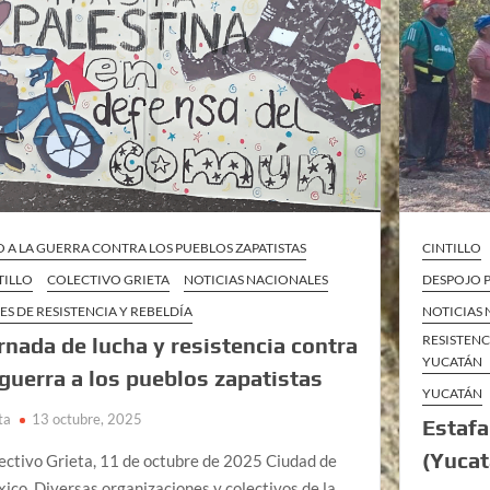
O A LA GUERRA CONTRA LOS PUEBLOS ZAPATISTAS
CINTILLO
TILLO
COLECTIVO GRIETA
NOTICIAS NACIONALES
DESPOJO 
ES DE RESISTENCIA Y REBELDÍA
NOTICIAS
RESISTENC
rnada de lucha y resistencia contra
YUCATÁN
 guerra a los pueblos zapatistas
YUCATÁN
ta
13 octubre, 2025
Estafa
(Yucat
ectivo Grieta, 11 de octubre de 2025 Ciudad de
ico. Diversas organizaciones y colectivos de la