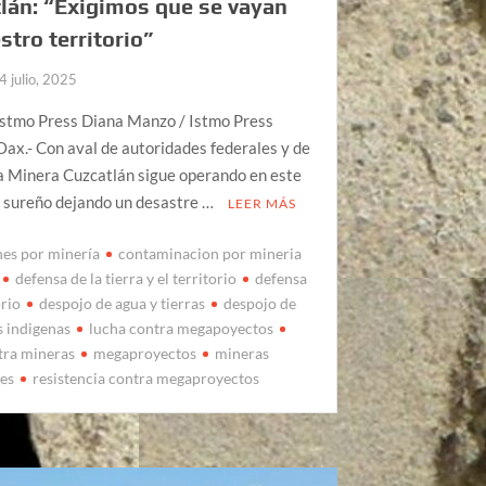
lán: “Exigimos que se vayan
stro territorio”
4 julio, 2025
Istmo Press Diana Manzo / Istmo Press
ax.- Con aval de autoridades federales y de
a Minera Cuzcatlán sigue operando en este
o sureño dejando un desastre …
LEER MÁS
nes por minería
contaminacion por mineria
defensa de la tierra y el territorio
defensa
orio
despojo de agua y tierras
despojo de
s indigenas
lucha contra megapoyectos
tra mineras
megaproyectos
mineras
es
resistencia contra megaproyectos