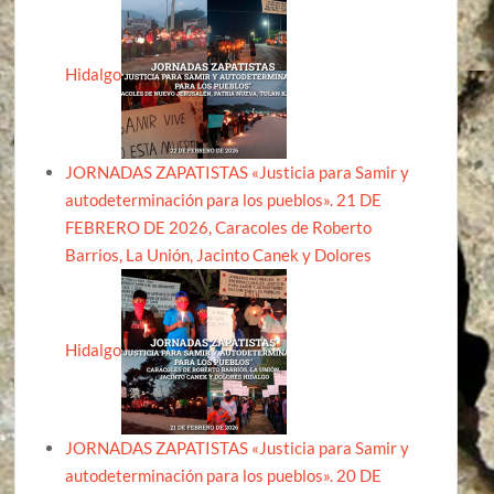
Hidalgo
JORNADAS ZAPATISTAS «Justicia para Samir y
autodeterminación para los pueblos». 21 DE
FEBRERO DE 2026, Caracoles de Roberto
Barrios, La Unión, Jacinto Canek y Dolores
Hidalgo
JORNADAS ZAPATISTAS «Justicia para Samir y
autodeterminación para los pueblos». 20 DE