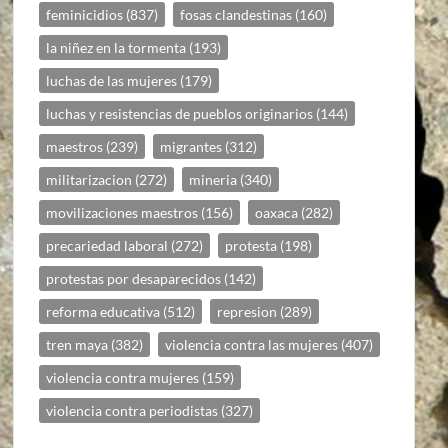
feminicidios
(837)
fosas clandestinas
(160)
la niñez en la tormenta
(193)
luchas de las mujeres
(179)
luchas y resistencias de pueblos originarios
(144)
maestros
(239)
migrantes
(312)
militarizacion
(272)
mineria
(340)
movilizaciones maestros
(156)
oaxaca
(282)
precariedad laboral
(272)
protesta
(198)
protestas por desaparecidos
(142)
reforma educativa
(512)
represion
(289)
tren maya
(382)
violencia contra las mujeres
(407)
violencia contra mujeres
(159)
violencia contra periodistas
(327)