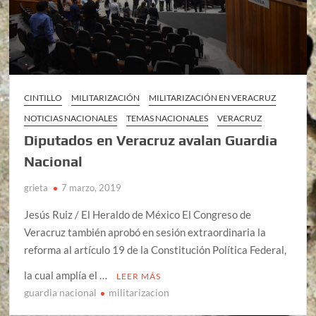
CINTILLO
MILITARIZACIÓN
MILITARIZACIÓN EN VERACRUZ
NOTICIAS NACIONALES
TEMAS NACIONALES
VERACRUZ
Diputados en Veracruz avalan Guardia
Nacional
grieta
7 marzo, 2019
Jesús Ruiz / El Heraldo de México El Congreso de
Veracruz también aprobó en sesión extraordinaria la
reforma al artículo 19 de la Constitución Política Federal,
la cual amplía el …
LEER MÁS
guardia nacional
militarizacion