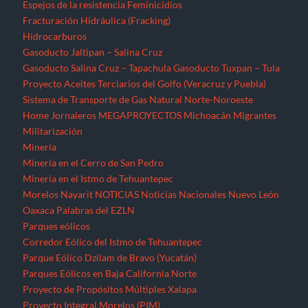
Espejos de la resistencia
Feminicidios
Fracturación Hidráulica (Fracking)
Hidrocarburos
Gasoducto Jaltipan – Salina Cruz
Gasoducto Salina Cruz – Tapachula
Gasoducto Tuxpan – Tula
Proyecto Aceites Terciarios del Golfo (Veracruz y Puebla)
Sistema de Transporte de Gas Natural Norte-Noroeste
Home
Jornaleros
MEGAPROYECTOS
Michoacán
Migrantes
Militarización
Minería
Minería en el Cerro de San Pedro
Minería en el Istmo de Tehuantepec
Morelos
Nayarit
NOTICIAS
Noticias Nacionales
Nuevo León
Oaxaca
Palabras del EZLN
Parques eólicos
Corredor Eólico del Istmo de Tehuantepec
Parque Eólico Dzilam de Bravo (Yucatán)
Parques Eólicos en Baja California Norte
Proyecto de Propósitos Múltiples Xalapa
Proyecto Integral Morelos (PIM)