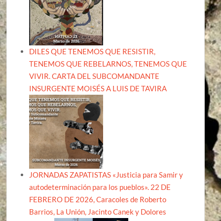
DILES QUE TENEMOS QUE RESISTIR,
TENEMOS QUE REBELARNOS, TENEMOS QUE
VIVIR. CARTA DEL SUBCOMANDANTE
INSURGENTE MOISÉS A LUIS DE TAVIRA
JORNADAS ZAPATISTAS «Justicia para Samir y
autodeterminación para los pueblos». 22 DE
FEBRERO DE 2026, Caracoles de Roberto
Barrios, La Unión, Jacinto Canek y Dolores