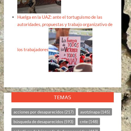
Huelga en la UAZ: ante el tortuguismo de las
autoridades, propuestas y trabajo organizativo de
los trabajadores
TEMAS
acciones por desaparecidos
(217)
ayotzinapa
(145)
búsqueda de desaparecidos
(593)
cnte
(148)