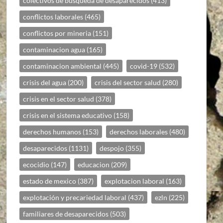
colectivos de búsqueda de desaparecidos
(413)
conflictos laborales
(465)
conflictos por mineria
(151)
contaminacion agua
(165)
contaminacion ambiental
(445)
covid-19
(532)
crisis del agua
(200)
crisis del sector salud
(280)
crisis en el sector salud
(378)
crisis en el sistema educativo
(158)
derechos humanos
(153)
derechos laborales
(480)
desaparecidos
(1131)
despojo
(355)
ecocidio
(147)
educacion
(209)
estado de mexico
(387)
explotacion laboral
(163)
explotación y precariedad laboral
(437)
ezln
(225)
familiares de desaparecidos
(503)