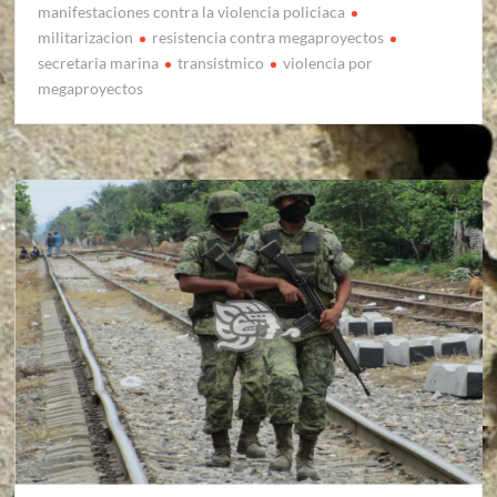
manifestaciones contra la violencia policiaca
militarizacion
resistencia contra megaproyectos
secretaria marina
transistmico
violencia por
megaproyectos