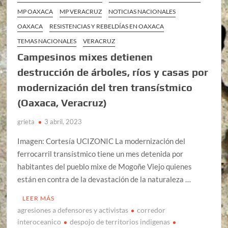
MP OAXACA
MP VERACRUZ
NOTICIAS NACIONALES
OAXACA
RESISTENCIAS Y REBELDÍAS EN OAXACA
TEMAS NACIONALES
VERACRUZ
Campesinos mixes detienen
destrucción de árboles, ríos y casas por
modernización del tren transístmico
(Oaxaca, Veracruz)
grieta
3 abril, 2023
Imagen: Cortesía UCIZONIC La modernización del
ferrocarril transístmico tiene un mes detenida por
habitantes del pueblo mixe de Mogoñe Viejo quienes
están en contra de la devastación de la naturaleza …
LEER MÁS
agresiones a defensores y activistas
corredor
interoceanico
despojo de territorios indigenas