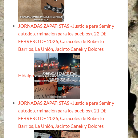
JORNADAS ZAPATISTAS «Justicia para Samir y
autodeterminación para los pueblos». 22 DE
FEBRERO DE 2026, Caracoles de Roberto
Barrios, La Unión, Jacinto Canek y Dolores
Hidalgo
JORNADAS ZAPATISTAS «Justicia para Samir y
autodeterminación para los pueblos». 21 DE
FEBRERO DE 2026, Caracoles de Roberto
Barrios, La Unión, Jacinto Canek y Dolores