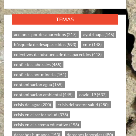
TEMAS
acciones por desaparecidos
(217)
ayotzinapa
(145)
búsqueda de desaparecidos
(593)
cnte
(148)
colectivos de búsqueda de desaparecidos
(413)
conflictos laborales
(465)
conflictos por mineria
(151)
contaminacion agua
(165)
contaminacion ambiental
(445)
covid-19
(532)
crisis del agua
(200)
crisis del sector salud
(280)
crisis en el sector salud
(378)
crisis en el sistema educativo
(158)
derechos humanos
(153)
derechos laborales
(480)