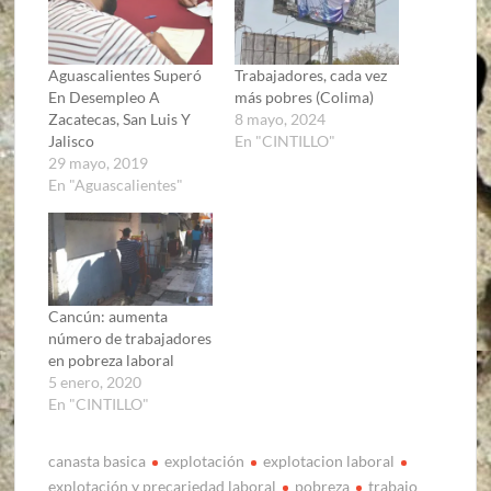
Aguascalientes Superó
Trabajadores, cada vez
En Desempleo A
más pobres (Colima)
Zacatecas, San Luis Y
8 mayo, 2024
Jalisco
En "CINTILLO"
29 mayo, 2019
En "Aguascalientes"
Cancún: aumenta
número de trabajadores
en pobreza laboral
5 enero, 2020
En "CINTILLO"
canasta basica
explotación
explotacion laboral
explotación y precariedad laboral
pobreza
trabajo