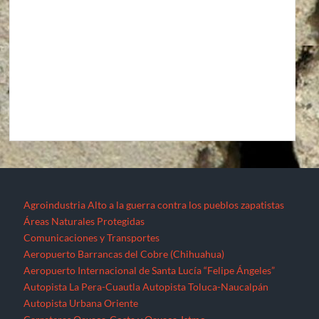
Agroindustria
Alto a la guerra contra los pueblos zapatistas
Áreas Naturales Protegidas
Comunicaciones y Transportes
Aeropuerto Barrancas del Cobre (Chihuahua)
Aeropuerto Internacional de Santa Lucía “Felipe Ángeles”
Autopista La Pera-Cuautla
Autopista Toluca-Naucalpán
Autopista Urbana Oriente