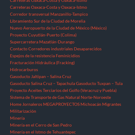
Carreteras Oaxaca-Costa y Oaxaca-Istmo
Carreteras Oaxaca-Costa y Oaxaca-Istmo
Corredor transversal Manzanillo-Tampico
Libramiento Sur de la Ciudad de Morelia
Nuevo Aeropuerto de la Ciudad de México (México)
Proyecto Cuyutlán-Puerto (Colima)
Supercarretera Mazatlán-Durango
Contacto
Corredores industriales
Desaparecidos
Espejos de la resistencia
Feminicidios
Fracturación Hidráulica (Fracking)
Hidrocarburos
Gasoducto Jaltipan – Salina Cruz
Gasoducto Salina Cruz – Tapachula
Gasoducto Tuxpan – Tula
Proyecto Aceites Terciarios del Golfo (Veracruz y Puebla)
Sistema de Transporte de Gas Natural Norte-Noroeste
Home
Jornaleros
MEGAPROYECTOS
Michoacán
Migrantes
Militarización
Minería
Minería en el Cerro de San Pedro
Minería en el Istmo de Tehuantepec