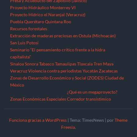
Presa y Acueducto del Zapotillo (Jalisco)
Proyecto Hidráulico Monterrey VI
Proyecto Hídrico el Naranjal (Veracruz)
Puebla
Querétaro
Quintana Roo
Recursos forestales
Extracción de maderas preciosas en Ostula (Michoacán)
San Luis Potosí
Seminario “El pensamiento crítico frente a la hidra
capitalista”
Sinaloa
Sonora
Tabasco
Tamaulipas
Tlaxcala
Tren Maya
Veracruz
Violencia contra periodistas
Yucatán
Zacatecas
Zonas de Desarrollo Económico y Social (ZODES) Ciudad de
México
¿Qué es un megaproyecto?
Zonas Económicas Especiales
Corredor transístimico
Funciona gracias a WordPress
|
Tema: TimesNews
|
por
Theme
Freesia
.