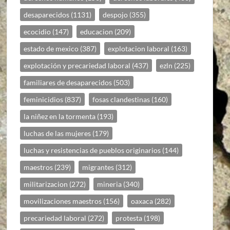
desaparecidos
(1131)
despojo
(355)
ecocidio
(147)
educacion
(209)
estado de mexico
(387)
explotacion laboral
(163)
explotación y precariedad laboral
(437)
ezln
(225)
familiares de desaparecidos
(503)
feminicidios
(837)
fosas clandestinas
(160)
la niñez en la tormenta
(193)
luchas de las mujeres
(179)
luchas y resistencias de pueblos originarios
(144)
maestros
(239)
migrantes
(312)
militarizacion
(272)
mineria
(340)
movilizaciones maestros
(156)
oaxaca
(282)
precariedad laboral
(272)
protesta
(198)