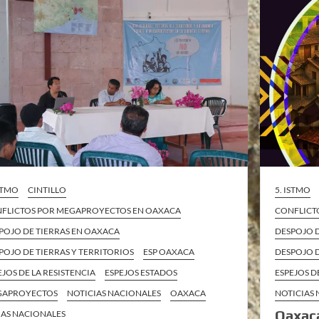
ISTMO
CINTILLO
5. ISTMO
FLICTOS POR MEGAPROYECTOS EN OAXACA
CONFLICT
POJO DE TIERRAS EN OAXACA
DESPOJO 
POJO DE TIERRAS Y TERRITORIOS
ESP OAXACA
DESPOJO D
EJOS DE LA RESISTENCIA
ESPEJOS ESTADOS
ESPEJOS D
GAPROYECTOS
NOTICIAS NACIONALES
OAXACA
NOTICIAS
Oaxaca
AS NACIONALES