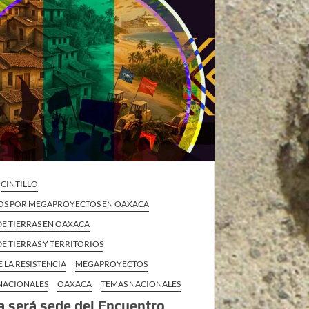
CINTILLO
OS POR MEGAPROYECTOS EN OAXACA
DE TIERRAS EN OAXACA
E TIERRAS Y TERRITORIOS
E LA RESISTENCIA
MEGAPROYECTOS
 NACIONALES
OAXACA
TEMAS NACIONALES
 será sede del Encuentro