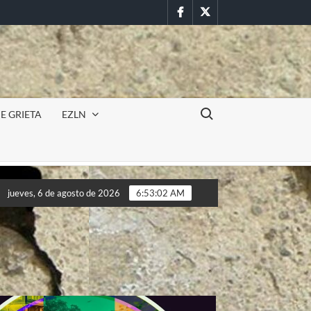
Facebook
Twitter
Buscar:
E GRIETA
EZLN
cursión militar en la UAEM (Morelos) durante paro estudiantil por
jueves, 6 de agosto de 2026
6:53:04 AM
cursión militar en la UAEM (Morelos) durante paro estudiantil por