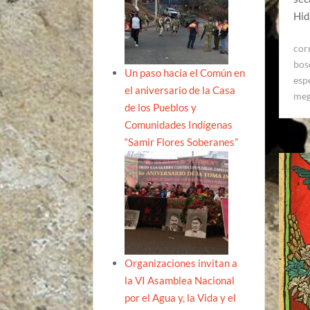
Hid
cor
bos
Un paso hacia el Común en
esp
el aniversario de la Casa
meg
de los Pueblos y
Comunidades Indígenas
“Samir Flores Soberanes”
Organizaciones invitan a
la VI Asamblea Nacional
por el Agua y, la Vida y el