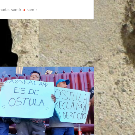
rnadas samir
samir