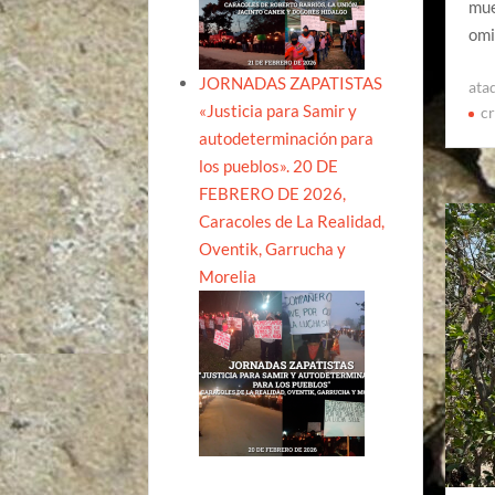
mue
omi
JORNADAS ZAPATISTAS
ata
«Justicia para Samir y
c
autodeterminación para
los pueblos». 20 DE
FEBRERO DE 2026,
Caracoles de La Realidad,
Oventik, Garrucha y
Morelia