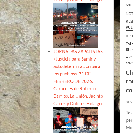
MI
NOT
RES
PUE
RES
TAL
EN 
JORNADAS ZAPATISTAS
VIO
«Justicia para Samir y
MI
autodeterminación para
Ch
los pueblos». 21 DE
ro
FEBRERO DE 2026,
Caracoles de Roberto
co
Barrios, La Unión, Jacinto
grie
Canek y Dolores Hidalgo
Tex
per
Mic