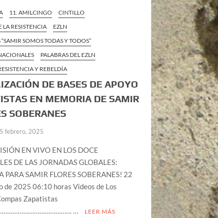
A
11. AMILCINGO
CINTILLO
E LA RESISTENCIA
EZLN
 “SAMIR SOMOS TODAS Y TODOS”
 NACIONALES
PALABRAS DEL EZLN
RESISTENCIA Y REBELDÍA
IZACIÓN DE BASES DE APOYO
ISTAS EN MEMORIA DE SAMIR
ES SOBERANES
5 febrero, 2025
SIÓN EN VIVO EN LOS DOCE
ES DE LAS JORNADAS GLOBALES:
IA PARA SAMIR FLORES SOBERANES! 22
ro de 2025 06:10 horas Videos de Los
Compas Zapatistas
…………………………………… …
LEER MÁS