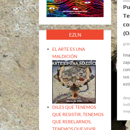
Pu
Te
co
(O
EZLN
grie
EL ARTE ES UNA
Ima
MALDICIÓN
zap
com
sus
est
des
ind
DILES QUE TENEMOS
meg
QUE RESISTIR, TENEMOS
QUE REBELARNOS,
TENEMOS QUE VIVIR.