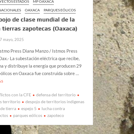
ECTOS ESTADOS
MP OAXACA
 NACIONALES
OAXACA
PARQUES EÓLICOS
pojo de clase mundial de la
 tierras zapotecas (Oaxaca)
7 mayo, 2025
Istmo Press Diana Manzo / Istmos Press
ax.- La subestación eléctrica que recibe,
a y distribuye la energía que producen 29
ólicos en Oaxaca fue construida sobre …
ÁS
lictos con la CFE
defensa del territorio
s territorio
despojo de territorios indigenas
de tierra
espejo 5
lucha contra
ctos
parques eólicos
zapoteco