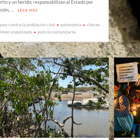
rto y un herido; responsabilizan al Estado por
sión. …
LEER MÁS
ques contra la poblacion civil
autonomia
cheran
rimen organizado
policía comunitaria