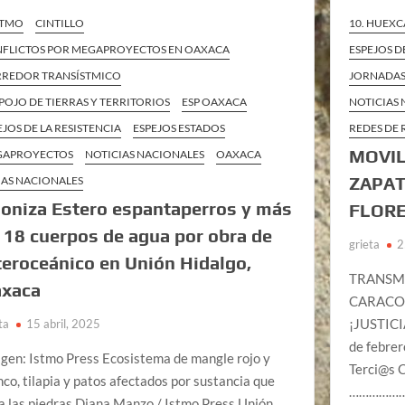
ISTMO
CINTILLO
10. HUEXC
FLICTOS POR MEGAPROYECTOS EN OAXACA
ESPEJOS D
REDOR TRANSÍSTMICO
JORNADAS
POJO DE TIERRAS Y TERRITORIOS
ESP OAXACA
NOTICIAS
EJOS DE LA RESISTENCIA
ESPEJOS ESTADOS
REDES DE 
MOVIL
GAPROYECTOS
NOTICIAS NACIONALES
OAXACA
ZAPAT
AS NACIONALES
oniza Estero espantaperros y más
FLOR
 18 cuerpos de agua por obra de
grieta
2
teroceánico en Unión Hidalgo,
TRANSMI
xaca
CARACOL
¡JUSTIC
ta
15 abril, 2025
de febre
gen: Istmo Press Ecosistema de mangle rojo y
Terci@s 
nco, tilapia y patos afectados por sustancia que
……………
a las piedras Diana Manzo / Istmo Press Unión