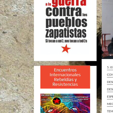
5. 
Encuentros
Internacionales
CON
Rebeldías y
DES
Resistencias
DES
ESP
ME
TEM