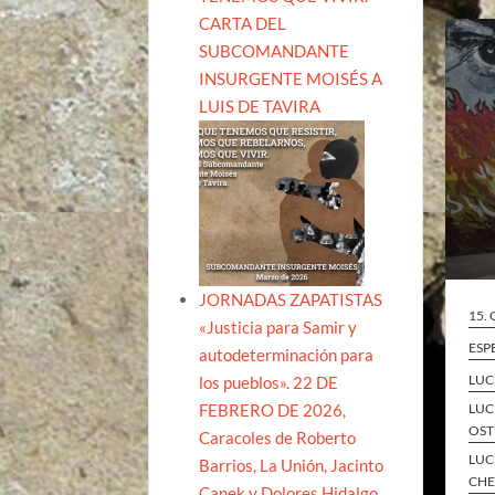
CARTA DEL
SUBCOMANDANTE
INSURGENTE MOISÉS A
LUIS DE TAVIRA
JORNADAS ZAPATISTAS
15.
«Justicia para Samir y
ESP
autodeterminación para
LUC
los pueblos». 22 DE
FEBRERO DE 2026,
LUC
OST
Caracoles de Roberto
LUC
Barrios, La Unión, Jacinto
CH
Canek y Dolores Hidalgo