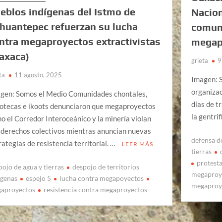
eblos indígenas del Istmo de
Nacion
huantepec refuerzan su lucha
comuni
ntra megaproyectos extractivistas
megapr
axaca)
grieta
9
ta
11 agosto, 2025
Imagen: S
organizac
gen: Somos el Medio Comunidades chontales,
días de t
otecas e ikoots denunciaron que megaproyectos
la gentri
o el Corredor Interoceánico y la minería violan
 derechos colectivos mientras anuncian nuevas
defensa de
rategias de resistencia territorial. …
LEER MÁS
tierras
protest
pojo de agua y tierras
despojo de territorios
megaproy
igenas
espejo 5
lucha contra megapoyectos
megaproy
aproyectos
resistencia contra megaproyectos