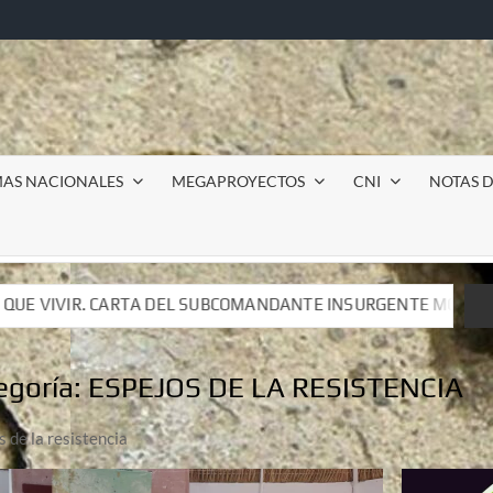
MAS NACIONALES
MEGAPROYECTOS
CNI
NOTAS D
OMANDANTE INSURGENTE MOISÉS A LUIS DE TAVIRA
In
OMANDANTE INSURGENTE MOISÉS A LUIS DE TAVIRA
In
egoría:
ESPEJOS DE LA RESISTENCIA
s de la resistencia