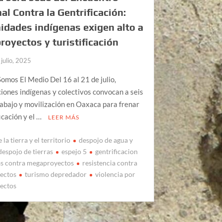
al Contra la Gentrificación:
dades indígenas exigen alto a
oyectos y turistificación
 julio, 2025
omos El Medio Del 16 al 21 de julio,
iones indígenas y colectivos convocan a seis
rabajo y movilización en Oaxaca para frenar
ficación y el …
LEER MÁS
 la tierra y el territorio
despojo de agua y
despojo de tierras
espejo 5
gentrificacion
as contra megaproyectos
resistencia contra
ectos
turismo depredador
violencia por
ectos