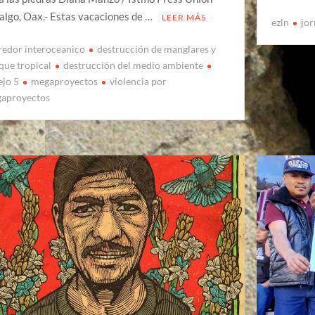
algo, Oax.- Estas vacaciones de …
LEER MÁS
ezln
jo
redor interoceanico
destrucción de manglares y
que tropical
destrucción del medio ambiente
ejo 5
megaproyectos
violencia por
aproyectos