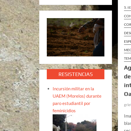
5. 
CON
COR
DES
ESP
ME
TEM
Ag
RESISTENCIAS
de
in
Incursión militar en la
Oa
UAEM (Morelos) durante
paro estudiantil por
grie
feminicidios
Ima
bla
sec