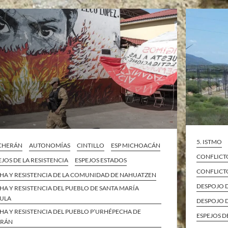
5. ISTMO
 CHERÁN
AUTONOMÍAS
CINTILLO
ESP MICHOACÁN
CONFLICT
EJOS DE LA RESISTENCIA
ESPEJOS ESTADOS
CONFLICT
HA Y RESISTENCIA DE LA COMUNIDAD DE NAHUATZEN
DESPOJO 
HA Y RESISTENCIA DEL PUEBLO DE SANTA MARÍA
ULA
DESPOJO D
HA Y RESISTENCIA DEL PUEBLO P’URHÉPECHA DE
ESPEJOS D
ERÁN