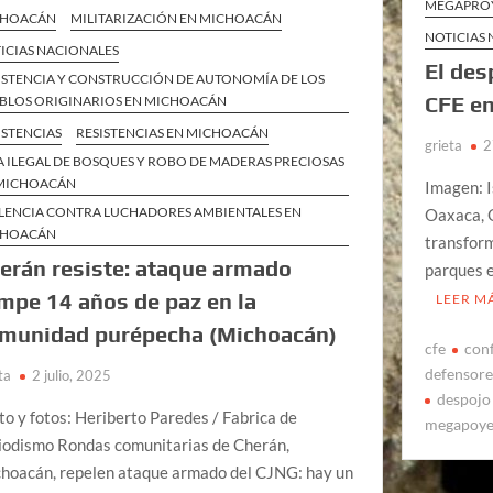
MEGAPROY
CHOACÁN
MILITARIZACIÓN EN MICHOACÁN
NOTICIAS
ICIAS NACIONALES
El des
ISTENCIA Y CONSTRUCCIÓN DE AUTONOMÍA DE LOS
CFE en
BLOS ORIGINARIOS EN MICHOACÁN
ISTENCIAS
RESISTENCIAS EN MICHOACÁN
grieta
2
A ILEGAL DE BOSQUES Y ROBO DE MADERAS PRECIOSAS
MICHOACÁN
Imagen: 
LENCIA CONTRA LUCHADORES AMBIENTALES EN
Oaxaca, O
CHOACÁN
transform
erán resiste: ataque armado
parques e
mpe 14 años de paz en la
LEER M
munidad purépecha (Michoacán)
cfe
conf
defensore
ta
2 julio, 2025
despojo 
to y fotos: Heriberto Paredes / Fabrica de
megapoye
iodismo Rondas comunitarias de Cherán,
hoacán, repelen ataque armado del CJNG: hay un