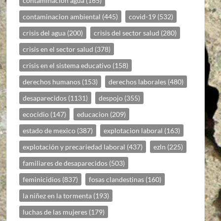
contaminacion agua
(165)
contaminacion ambiental
(445)
covid-19
(532)
crisis del agua
(200)
crisis del sector salud
(280)
crisis en el sector salud
(378)
crisis en el sistema educativo
(158)
derechos humanos
(153)
derechos laborales
(480)
desaparecidos
(1131)
despojo
(355)
ecocidio
(147)
educacion
(209)
estado de mexico
(387)
explotacion laboral
(163)
explotación y precariedad laboral
(437)
ezln
(225)
familiares de desaparecidos
(503)
feminicidios
(837)
fosas clandestinas
(160)
la niñez en la tormenta
(193)
luchas de las mujeres
(179)