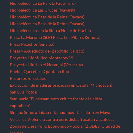
Hidroeléctrica La Parota (Guerrero)
Hidroeléctrica Las Cruces (Nayarit)
Hidroeléctrica Paso de la Reina (Oaxaca)
Hidroeléctrica Paso de la Reina (Oaxaca)
Hidroeléctricas en la Sierra Norte de Puebla
Presa La Maroma (SLP)
Presa Los Pilares (Sonora)
Presa Picachos (Sinaloa)
Presa y Acueducto del Zapotillo (Jalisco)
Proyecto Hidráulico Monterrey VI
Proyecto Hídrico el Naranjal (Veracruz)
Puebla
Querétaro
Quintana Roo
Recursos forestales
Extracción de maderas preciosas en Ostula (Michoacán)
San Luis Potosí
Seminario “El pensamiento crítico frente a la hidra
capitalista”
Sinaloa
Sonora
Tabasco
Tamaulipas
Tlaxcala
Tren Maya
Veracruz
Violencia contra periodistas
Yucatán
Zacatecas
Zonas de Desarrollo Económico y Social (ZODES) Ciudad de
México