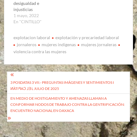
desigualdad e
injusticias
1 mayo, 2022
En "CINTILLO"
explotacion laboral
explotación y precariedad laboral
jornaleros
mujeres indígenas
mujeres jornaleras
violencia contra las mujeres
Navegación
3 POSDATAS 3 VII.- PREGUNTAS IMÁGENES Y SENTIMIENTOS I
de
ͶÀTIꟼAƆ ⅃Ǝ L JULIO DE 2025
entradas
EN MEDIO DE HOSTIGAMIENTO Y AMENAZAS LLAMAN A
CONFORMAR NODOS DE TRABAJO CONTRA LA GENTRIFICACIÓN:
ENCUENTRO NACIONAL EN OAXACA