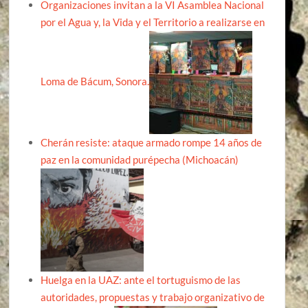
Organizaciones invitan a la VI Asamblea Nacional
por el Agua y, la Vida y el Territorio a realizarse en
Loma de Bácum, Sonora.
Cherán resiste: ataque armado rompe 14 años de
paz en la comunidad purépecha (Michoacán)
Huelga en la UAZ: ante el tortuguismo de las
autoridades, propuestas y trabajo organizativo de