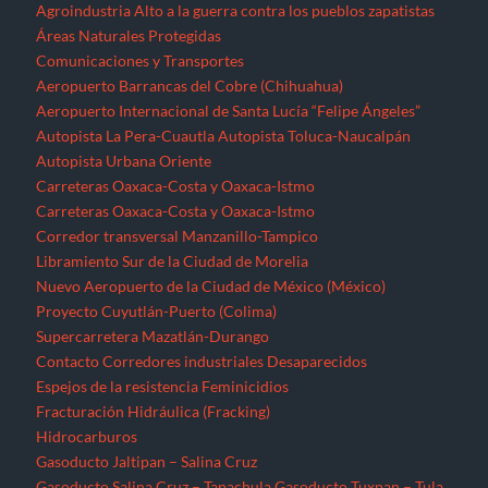
Agroindustria
Alto a la guerra contra los pueblos zapatistas
Áreas Naturales Protegidas
Comunicaciones y Transportes
Aeropuerto Barrancas del Cobre (Chihuahua)
Aeropuerto Internacional de Santa Lucía “Felipe Ángeles”
Autopista La Pera-Cuautla
Autopista Toluca-Naucalpán
Autopista Urbana Oriente
Carreteras Oaxaca-Costa y Oaxaca-Istmo
Carreteras Oaxaca-Costa y Oaxaca-Istmo
Corredor transversal Manzanillo-Tampico
Libramiento Sur de la Ciudad de Morelia
Nuevo Aeropuerto de la Ciudad de México (México)
Proyecto Cuyutlán-Puerto (Colima)
Supercarretera Mazatlán-Durango
Contacto
Corredores industriales
Desaparecidos
Espejos de la resistencia
Feminicidios
Fracturación Hidráulica (Fracking)
Hidrocarburos
Gasoducto Jaltipan – Salina Cruz
Gasoducto Salina Cruz – Tapachula
Gasoducto Tuxpan – Tula