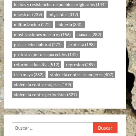
luchas y resistencias de pueblos originarios
(144)
maestros
(239)
migrantes
(312)
militarizacion
(272)
mineria
(340)
movilizaciones maestros
(156)
oaxaca
(282)
precariedad laboral
(272)
protesta
(198)
protestas por desaparecidos
(142)
reforma educativa
(512)
represion
(289)
tren maya
(382)
violencia contra las mujeres
(407)
violencia contra mujeres
(159)
violencia contra periodistas
(327)
Buscar: