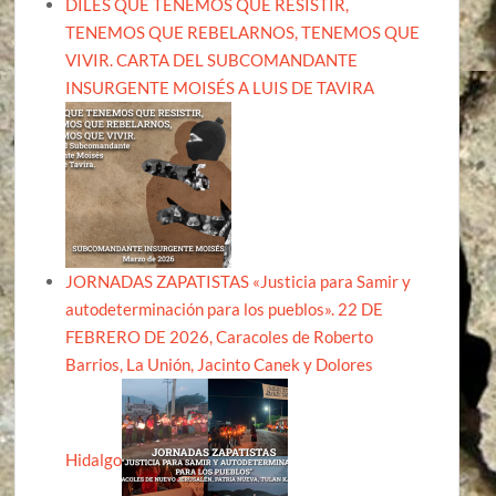
DILES QUE TENEMOS QUE RESISTIR,
TENEMOS QUE REBELARNOS, TENEMOS QUE
VIVIR. CARTA DEL SUBCOMANDANTE
INSURGENTE MOISÉS A LUIS DE TAVIRA
JORNADAS ZAPATISTAS «Justicia para Samir y
autodeterminación para los pueblos». 22 DE
FEBRERO DE 2026, Caracoles de Roberto
Barrios, La Unión, Jacinto Canek y Dolores
Hidalgo