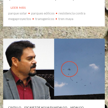
LEER MÁS
parque solar
parques eólicos
resistencia contra
megaproyectos
transgenicos
tren maya
CINTILLO
ESCASEZ DE AGUA EN HIDALGO
HIDALGO