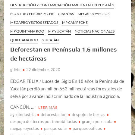
DESTRUCCIÓN Y CONTAMINACIÓN AMBIENTAL EN YUCATÁN
ECOCIDIO EN CAMPECHE
GRANJAS
MEGAPROYECTOS
MEGAPROYECTOS ESTADOS
MP CAMPECHE
MP QUINTANA ROO
MP YUCATÁN
NOTICIAS NACIONALES
QUINTANA ROO
YUCATÁN
Deforestan en Península 1.6 millones
de hectáreas
grieta
22 diciembre, 2020
ÉDGAR FÉLIX / Luces del Siglo En 18 años la Península de
Yucatán perdió un millón 653 mil hectáreas forestales de
selva por avance indiscriminado de la industria agrícola.
CANCÚN, …
LEER MÁS
agroindustria
deforestacion
despojo de tierras
despojo de tierras por inmobiliarias
granja porcicola
megaproyectos
parque solar
parques eólicos