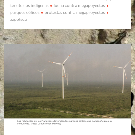
territorios indigenas
lucha contra megapoyectos
parques eólicos
protestas contra megaproyectos
zapoteco