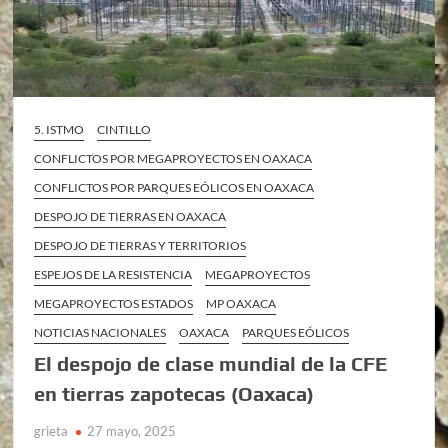
5. ISTMO
CINTILLO
CONFLICTOS POR MEGAPROYECTOS EN OAXACA
CONFLICTOS POR PARQUES EÓLICOS EN OAXACA
DESPOJO DE TIERRAS EN OAXACA
DESPOJO DE TIERRAS Y TERRITORIOS
ESPEJOS DE LA RESISTENCIA
MEGAPROYECTOS
MEGAPROYECTOS ESTADOS
MP OAXACA
NOTICIAS NACIONALES
OAXACA
PARQUES EÓLICOS
El despojo de clase mundial de la CFE
en tierras zapotecas (Oaxaca)
grieta
27 mayo, 2025