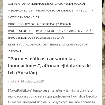
CONFLICTOS POR DRENAJE E INUNDACIONES EN YUCATÁN
MEGAPROYECTOS
MEGAPROYECTOS ESTADOS
MP YUCATÁN
NOTICIAS NACIONALES
PARQUE EÓLICO DZILAM DE BRAVO (YUCATÁN)
PARQUES EÓLICOS
PARQUES EÓLICOS Y SOLARES EN YUCATÁN
PARQUES EÓLICOS Y SOLARES EN YUCATÁN
RESISTENCIA AL DESPOJO DE TIERRAS EJIDALES EN YUCATÁN
YUCATÁN
“Parques eólicos causaron las
inundaciones”, afirman ejidatarios de
Ixil (Yucatán)
grieta
14 octubre, 2020
MayaPolitikon “Tengo sesenta años y jamás había visto
inundaciones como estas que padecemos hoy”, dice Cecilio
Cisneros, un ejidatario de Ixil cuyo comisariado encabeza