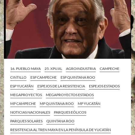
16. PUEBLO MAYA
25. XPUJIL
AGROINDUSTRIA
CAMPECHE
CINTILLO
ESP CAMPECHE
ESP QUINTANA ROO
ESP YUCATÁN
ESPEJOS DE LA RESISTENCIA
ESPEJOS ESTADOS
MEGAPROYECTOS
MEGAPROYECTOS ESTADOS
MP CAMPECHE
MP QUINTANA ROO
MP YUCATÁN
NOTICIAS NACIONALES
PARQUES EÓLICOS
PARQUES SOLARES
QUINTANA ROO
RESISTENCIA AL TREN MAYA EN LA PENÍNSULA DE YUCATÁN