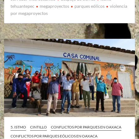
tehuantepec
megaproyectos
parques eólicos
violencia
por megaproyectos
5. ISTMO
CINTILLO
CONFLICTOS POR PARQUES EN OAXACA
CONFLICTOS POR PARQUES EÓLICOS EN OAXACA