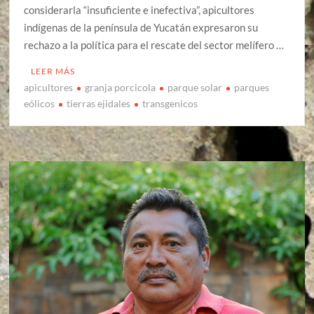
considerarla “insuficiente e inefectiva”, apicultores
indígenas de la península de Yucatán expresaron su
rechazo a la política para el rescate del sector melífero …
LEER MÁS
apicultores
granja porcicola
parque solar
parques
eólicos
tierras ejidales
transgenicos