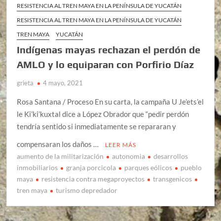
RESISTENCIA AL TREN MAYA EN LA PENÍNSULA DE YUCATÁN
RESISTENCIA AL TREN MAYA EN LA PENÍNSULA DE YUCATÁN
TREN MAYA
YUCATÁN
Indígenas mayas rechazan el perdón de
AMLO y lo equiparan con Porfirio Díaz
grieta
4 mayo, 2021
Rosa Santana / Proceso En su carta, la campaña U Je’ets’el
le Ki’ki’kuxtal dice a López Obrador que “pedir perdón
tendría sentido si inmediatamente se repararan y
compensaran los daños …
LEER MÁS
aumento de la militarización
autonomia
desarrollos
inmobiliarios
granja porcicola
parques eólicos
pueblo
maya
resistencia contra megaproyectos
transgenicos
tren maya
turismo depredador