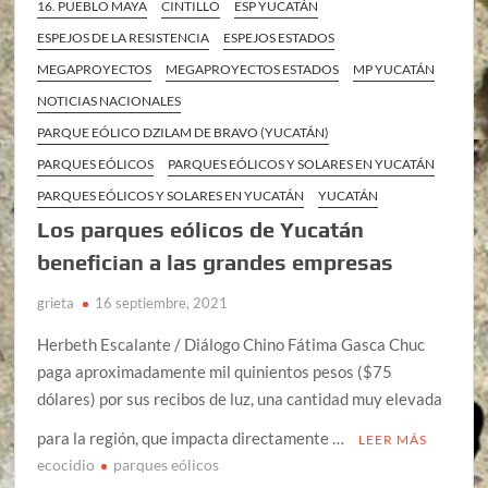
16. PUEBLO MAYA
CINTILLO
ESP YUCATÁN
ESPEJOS DE LA RESISTENCIA
ESPEJOS ESTADOS
MEGAPROYECTOS
MEGAPROYECTOS ESTADOS
MP YUCATÁN
NOTICIAS NACIONALES
PARQUE EÓLICO DZILAM DE BRAVO (YUCATÁN)
PARQUES EÓLICOS
PARQUES EÓLICOS Y SOLARES EN YUCATÁN
PARQUES EÓLICOS Y SOLARES EN YUCATÁN
YUCATÁN
Los parques eólicos de Yucatán
benefician a las grandes empresas
grieta
16 septiembre, 2021
Herbeth Escalante / Diálogo Chino Fátima Gasca Chuc
paga aproximadamente mil quinientos pesos ($75
dólares) por sus recibos de luz, una cantidad muy elevada
para la región, que impacta directamente …
LEER MÁS
ecocidio
parques eólicos