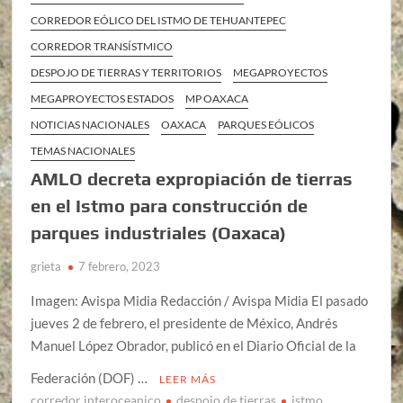
CORREDOR EÓLICO DEL ISTMO DE TEHUANTEPEC
CORREDOR TRANSÍSTMICO
DESPOJO DE TIERRAS Y TERRITORIOS
MEGAPROYECTOS
MEGAPROYECTOS ESTADOS
MP OAXACA
NOTICIAS NACIONALES
OAXACA
PARQUES EÓLICOS
TEMAS NACIONALES
AMLO decreta expropiación de tierras
en el Istmo para construcción de
parques industriales (Oaxaca)
grieta
7 febrero, 2023
Imagen: Avispa Midia Redacción / Avispa Midia El pasado
jueves 2 de febrero, el presidente de México, Andrés
Manuel López Obrador, publicó en el Diario Oficial de la
Federación (DOF) …
LEER MÁS
corredor interoceanico
despojo de tierras
istmo