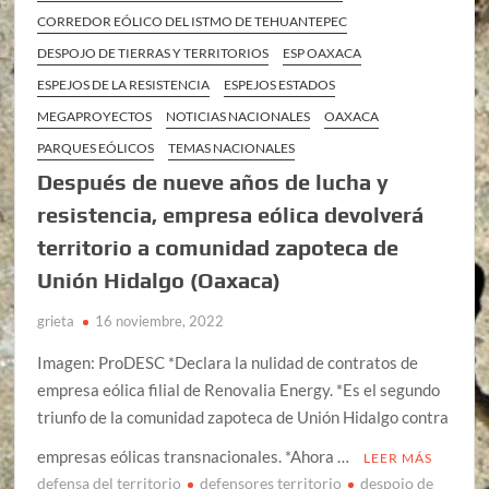
CORREDOR EÓLICO DEL ISTMO DE TEHUANTEPEC
DESPOJO DE TIERRAS Y TERRITORIOS
ESP OAXACA
ESPEJOS DE LA RESISTENCIA
ESPEJOS ESTADOS
MEGAPROYECTOS
NOTICIAS NACIONALES
OAXACA
PARQUES EÓLICOS
TEMAS NACIONALES
Después de nueve años de lucha y
resistencia, empresa eólica devolverá
territorio a comunidad zapoteca de
Unión Hidalgo (Oaxaca)
grieta
16 noviembre, 2022
Imagen: ProDESC *Declara la nulidad de contratos de
empresa eólica filial de Renovalia Energy. *Es el segundo
triunfo de la comunidad zapoteca de Unión Hidalgo contra
empresas eólicas transnacionales. *Ahora …
LEER MÁS
defensa del territorio
defensores territorio
despojo de