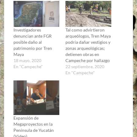
Investigadores
Tal como advirtieron
denuncian ante FGR
arqueólogos, Tren Maya
posible daño al
podría dañar vestigios y
patrimonio por Tren
zonas arqueológicas;
Maya
detienen obras en
18 mayo, 2020
Campeche por hallazgo
En "Campeche"
22 septiembre, 2020
En "Campeche"
Expansión de
Megaproyectos en la
Península de Yucatán
(Video)