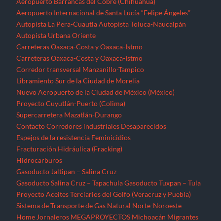
Aeropuerto Barrancas del Cobre (Chihuahua)
Aeropuerto Internacional de Santa Lucía “Felipe Ángeles”
Autopista La Pera-Cuautla
Autopista Toluca-Naucalpán
Autopista Urbana Oriente
Carreteras Oaxaca-Costa y Oaxaca-Istmo
Carreteras Oaxaca-Costa y Oaxaca-Istmo
Corredor transversal Manzanillo-Tampico
Libramiento Sur de la Ciudad de Morelia
Nuevo Aeropuerto de la Ciudad de México (México)
Proyecto Cuyutlán-Puerto (Colima)
Supercarretera Mazatlán-Durango
Contacto
Corredores industriales
Desaparecidos
Espejos de la resistencia
Feminicidios
Fracturación Hidráulica (Fracking)
Hidrocarburos
Gasoducto Jaltipan – Salina Cruz
Gasoducto Salina Cruz – Tapachula
Gasoducto Tuxpan – Tula
Proyecto Aceites Terciarios del Golfo (Veracruz y Puebla)
Sistema de Transporte de Gas Natural Norte-Noroeste
Home
Jornaleros
MEGAPROYECTOS
Michoacán
Migrantes