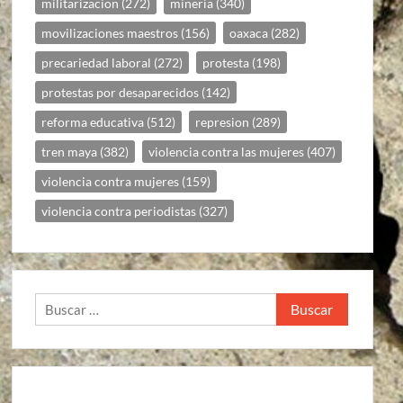
militarizacion
(272)
mineria
(340)
movilizaciones maestros
(156)
oaxaca
(282)
precariedad laboral
(272)
protesta
(198)
protestas por desaparecidos
(142)
reforma educativa
(512)
represion
(289)
tren maya
(382)
violencia contra las mujeres
(407)
violencia contra mujeres
(159)
violencia contra periodistas
(327)
Buscar: