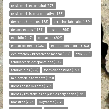
crisis en el sector salud
(378)
crisis en el sistema educativo
(158)
derechos humanos
(153)
derechos laborales
(480)
desaparecidos
(1131)
despojo
(355)
ecocidio
(147)
educacion
(209)
estado de mexico
(387)
explotacion laboral
(163)
explotación y precariedad laboral
(437)
ezln
(225)
familiares de desaparecidos
(503)
feminicidios
(837)
fosas clandestinas
(160)
la niñez en la tormenta
(193)
luchas de las mujeres
(179)
luchas y resistencias de pueblos originarios
(144)
maestros
(239)
migrantes
(312)