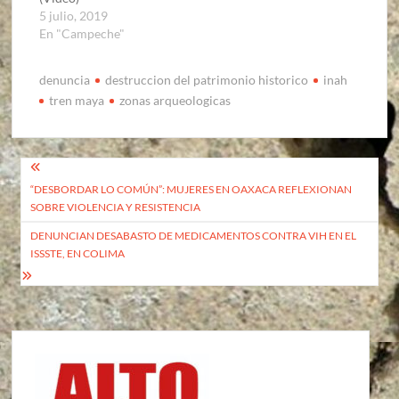
5 julio, 2019
En "Campeche"
denuncia
destruccion del patrimonio historico
inah
tren maya
zonas arqueologicas
Navegación
“DESBORDAR LO COMÚN”: MUJERES EN OAXACA REFLEXIONAN
de
SOBRE VIOLENCIA Y RESISTENCIA
entradas
DENUNCIAN DESABASTO DE MEDICAMENTOS CONTRA VIH EN EL
ISSSTE, EN COLIMA