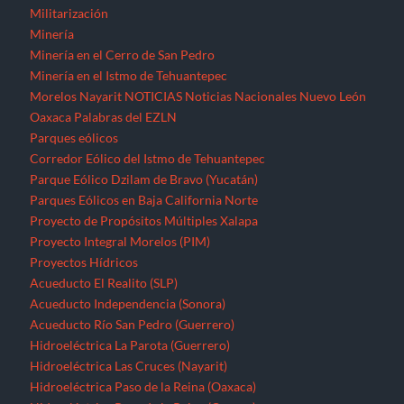
Militarización
Minería
Minería en el Cerro de San Pedro
Minería en el Istmo de Tehuantepec
Morelos
Nayarit
NOTICIAS
Noticias Nacionales
Nuevo León
Oaxaca
Palabras del EZLN
Parques eólicos
Corredor Eólico del Istmo de Tehuantepec
Parque Eólico Dzilam de Bravo (Yucatán)
Parques Eólicos en Baja California Norte
Proyecto de Propósitos Múltiples Xalapa
Proyecto Integral Morelos (PIM)
Proyectos Hídricos
Acueducto El Realito (SLP)
Acueducto Independencia (Sonora)
Acueducto Río San Pedro (Guerrero)
Hidroeléctrica La Parota (Guerrero)
Hidroeléctrica Las Cruces (Nayarit)
Hidroeléctrica Paso de la Reina (Oaxaca)