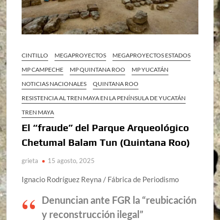
CINTILLO
MEGAPROYECTOS
MEGAPROYECTOS ESTADOS
MP CAMPECHE
MP QUINTANA ROO
MP YUCATÁN
NOTICIAS NACIONALES
QUINTANA ROO
RESISTENCIA AL TREN MAYA EN LA PENÍNSULA DE YUCATÁN
TREN MAYA
El “fraude” del Parque Arqueológico
Chetumal Balam Tun (Quintana Roo)
grieta
15 agosto, 2025
Ignacio Rodríguez Reyna / Fábrica de Periodismo
Denuncian ante FGR la “reubicación
y reconstrucción ilegal”