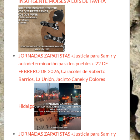
INSURGENTE MOISÉS A LUIS DE TAVIRA
JORNADAS ZAPATISTAS «Justicia para Samir y
autodeterminación para los pueblos». 22 DE
FEBRERO DE 2026, Caracoles de Roberto
Barrios, La Unión, Jacinto Canek y Dolores
Hidalgo
JORNADAS ZAPATISTAS «Justicia para Samir y