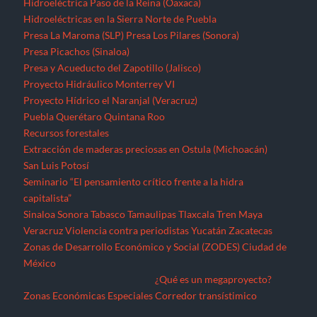
Hidroeléctrica Paso de la Reina (Oaxaca)
Hidroeléctricas en la Sierra Norte de Puebla
Presa La Maroma (SLP)
Presa Los Pilares (Sonora)
Presa Picachos (Sinaloa)
Presa y Acueducto del Zapotillo (Jalisco)
Proyecto Hidráulico Monterrey VI
Proyecto Hídrico el Naranjal (Veracruz)
Puebla
Querétaro
Quintana Roo
Recursos forestales
Extracción de maderas preciosas en Ostula (Michoacán)
San Luis Potosí
Seminario “El pensamiento crítico frente a la hidra
capitalista”
Sinaloa
Sonora
Tabasco
Tamaulipas
Tlaxcala
Tren Maya
Veracruz
Violencia contra periodistas
Yucatán
Zacatecas
Zonas de Desarrollo Económico y Social (ZODES) Ciudad de
México
¿Qué es un megaproyecto?
Zonas Económicas Especiales
Corredor transístimico