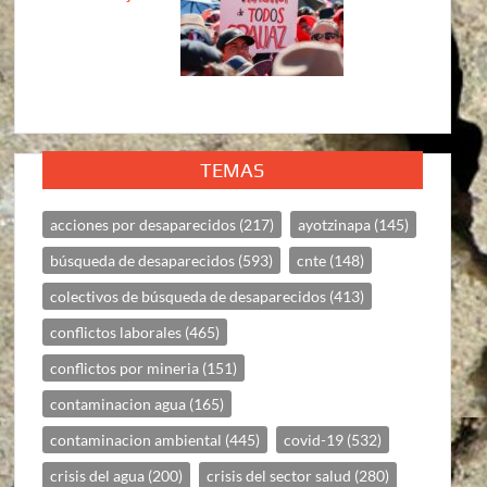
TEMAS
acciones por desaparecidos
(217)
ayotzinapa
(145)
búsqueda de desaparecidos
(593)
cnte
(148)
colectivos de búsqueda de desaparecidos
(413)
conflictos laborales
(465)
conflictos por mineria
(151)
contaminacion agua
(165)
contaminacion ambiental
(445)
covid-19
(532)
crisis del agua
(200)
crisis del sector salud
(280)