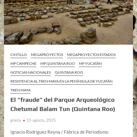
CINTILLO
MEGAPROYECTOS
MEGAPROYECTOS ESTADOS
MP CAMPECHE
MP QUINTANA ROO
MP YUCATÁN
NOTICIAS NACIONALES
QUINTANA ROO
RESISTENCIA AL TREN MAYA EN LA PENÍNSULA DE YUCATÁN
TREN MAYA
El “fraude” del Parque Arqueológico
Chetumal Balam Tun (Quintana Roo)
grieta
15 agosto, 2025
Ignacio Rodríguez Reyna / Fábrica de Periodismo