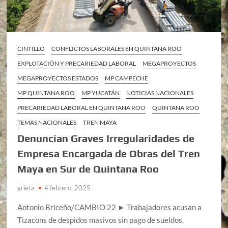
CINTILLO
CONFLICTOS LABORALES EN QUINTANA ROO
EXPLOTACIÓN Y PRECARIEDAD LABORAL
MEGAPROYECTOS
MEGAPROYECTOS ESTADOS
MP CAMPECHE
MP QUINTANA ROO
MP YUCATÁN
NOTICIAS NACIONALES
PRECARIEDAD LABORAL EN QUINTANA ROO
QUINTANA ROO
TEMAS NACIONALES
TREN MAYA
Denuncian Graves Irregularidades de
Empresa Encargada de Obras del Tren
Maya en Sur de Quintana Roo
grieta
4 febrero, 2025
Antonio Briceño/CAMBIO 22 ► Trabajadores acusan a
Tizacons de despidos masivos sin pago de sueldos,