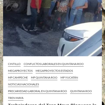
CINTILLO
CONFLICTOS LABORALES EN QUINTANA ROO
MEGAPROYECTOS
MEGAPROYECTOS ESTADOS
MP CAMPECHE
MP QUINTANA ROO
MP YUCATÁN
NOTICIAS NACIONALES
PRECARIEDAD LABORAL EN QUINTANA ROO
QUINTANA ROO
TREN MAYA