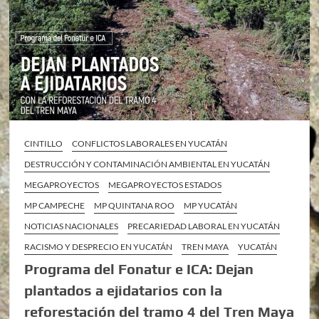
CINTILLO
CONFLICTOS LABORALES EN YUCATÁN
DESTRUCCIÓN Y CONTAMINACIÓN AMBIENTAL EN YUCATÁN
MEGAPROYECTOS
MEGAPROYECTOS ESTADOS
MP CAMPECHE
MP QUINTANA ROO
MP YUCATÁN
NOTICIAS NACIONALES
PRECARIEDAD LABORAL EN YUCATÁN
RACISMO Y DESPRECIO EN YUCATÁN
TREN MAYA
YUCATÁN
Programa del Fonatur e ICA: Dejan
plantados a ejidatarios con la
reforestación del tramo 4 del Tren Maya