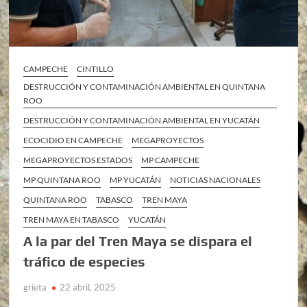
CAMPECHE
CINTILLO
DESTRUCCIÓN Y CONTAMINACIÓN AMBIENTAL EN QUINTANA
ROO
DESTRUCCIÓN Y CONTAMINACIÓN AMBIENTAL EN YUCATÁN
ECOCIDIO EN CAMPECHE
MEGAPROYECTOS
MEGAPROYECTOS ESTADOS
MP CAMPECHE
MP QUINTANA ROO
MP YUCATÁN
NOTICIAS NACIONALES
QUINTANA ROO
TABASCO
TREN MAYA
TREN MAYA EN TABASCO
YUCATÁN
A la par del Tren Maya se dispara el
tráfico de especies
grieta
22 abril, 2025