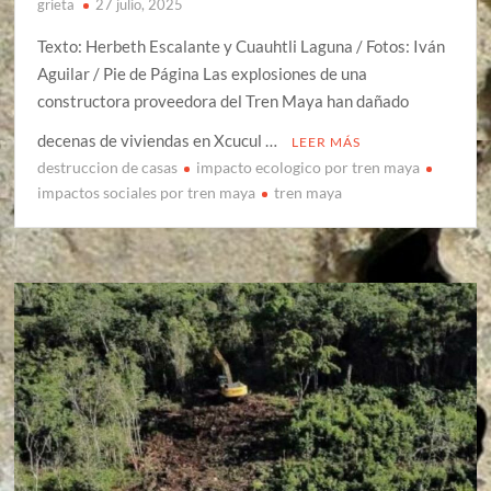
grieta
27 julio, 2025
Texto: Herbeth Escalante y Cuauhtli Laguna / Fotos: Iván
Aguilar / Pie de Página Las explosiones de una
constructora proveedora del Tren Maya han dañado
decenas de viviendas en Xcucul …
LEER MÁS
destruccion de casas
impacto ecologico por tren maya
impactos sociales por tren maya
tren maya