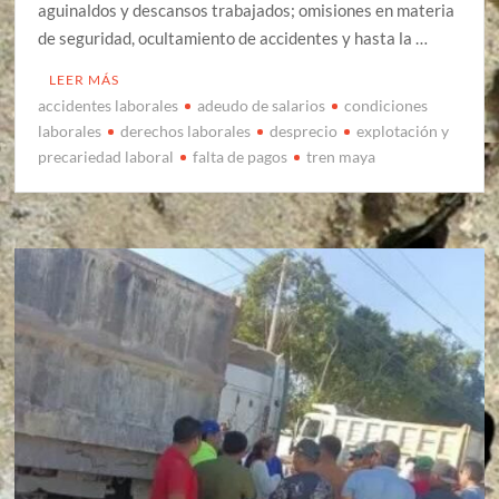
aguinaldos y descansos trabajados; omisiones en materia
de seguridad, ocultamiento de accidentes y hasta la …
LEER MÁS
accidentes laborales
adeudo de salarios
condiciones
laborales
derechos laborales
desprecio
explotación y
precariedad laboral
falta de pagos
tren maya