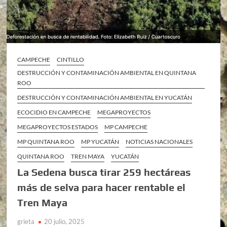
CAMPECHE
CINTILLO
DESTRUCCIÓN Y CONTAMINACIÓN AMBIENTAL EN QUINTANA
ROO
DESTRUCCIÓN Y CONTAMINACIÓN AMBIENTAL EN YUCATÁN
ECOCIDIO EN CAMPECHE
MEGAPROYECTOS
MEGAPROYECTOS ESTADOS
MP CAMPECHE
MP QUINTANA ROO
MP YUCATÁN
NOTICIAS NACIONALES
QUINTANA ROO
TREN MAYA
YUCATÁN
La Sedena busca tirar 259 hectáreas
más de selva para hacer rentable el
Tren Maya
grieta
20 julio, 2025