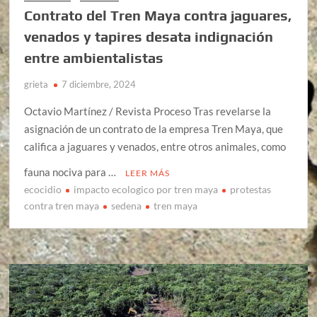
Contrato del Tren Maya contra jaguares,
venados y tapires desata indignación
entre ambientalistas
grieta
7 diciembre, 2024
Octavio Martínez / Revista Proceso Tras revelarse la
asignación de un contrato de la empresa Tren Maya, que
califica a jaguares y venados, entre otros animales, como
fauna nociva para …
LEER MÁS
ecocidio
impacto ecologico por tren maya
protestas
contra tren maya
sedena
tren maya