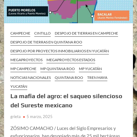
CAMPECHE
CINTILLO
DESPOJO DE TIERRAS EN CAMPECHE
DESPOJO DE TIERRAS EN QUINTANA ROO
DESPOJO POR PROYECTOS INMOBILIARIOS EN YUCATÁN
MEGAPROYECTOS
MEGAPROYECTOS ESTADOS
MP CAMPECHE
MP QUINTANA ROO
MP YUCATÁN
NOTICIAS NACIONALES
QUINTANA ROO
TREN MAYA
YUCATÁN
La mafia del agro: el saqueo silencioso
del Sureste mexicano
grieta
5 marzo, 2025
ZÓSIMO CAMACHO / Luces del Siglo Empresarios y
exfuncionarios, han despojado más de 25 mil hectáreas