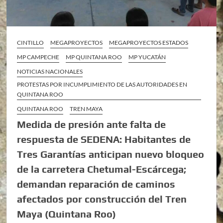
CINTILLO
MEGAPROYECTOS
MEGAPROYECTOS ESTADOS
MP CAMPECHE
MP QUINTANA ROO
MP YUCATÁN
NOTICIAS NACIONALES
PROTESTAS POR INCUMPLIMIENTO DE LAS AUTORIDADES EN
QUINTANA ROO
QUINTANA ROO
TREN MAYA
Medida de presión ante falta de
respuesta de SEDENA: Habitantes de
Tres Garantías anticipan nuevo bloqueo
de la carretera Chetumal-Escárcega;
demandan reparación de caminos
afectados por construcción del Tren
Maya (Quintana Roo)