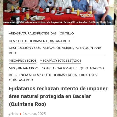
ÁREAS NATURALES PROTEGIDAS
CINTILLO
DESPOJO DE TIERRAS EN QUINTANA ROO
DESTRUCCIÓN Y CONTAMINACIÓN AMBIENTAL EN QUINTANA
ROO
MEGAPROYECTOS
MEGAPROYECTOS ESTADOS
MP QUINTANA ROO
NOTICIAS NACIONALES
QUINTANA ROO
RESISTENCIA AL DESPOJO DE TIERRAS Y AGUAS EJIDALES EN
QUINTANA ROO
Ejidatarios rechazan intento de imponer
área natural protegida en Bacalar
(Quintana Roo)
grieta
16 mayo, 2025