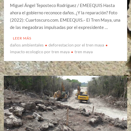
Miguel Ángel Teposteco Rodríguez / EMEEQUIS Hasta
ahora el gobierno reconoce daños. ¿Y la reparación? Foto
(2022): Cuartoscuro.com. EMEEQUIS.– El Tren Maya, una
de las megaobras impulsadas por el expresidente …
LEER MÁS
daños ambientales
deforestacion por el tren maya
impacto ecologico por tren maya
tren maya