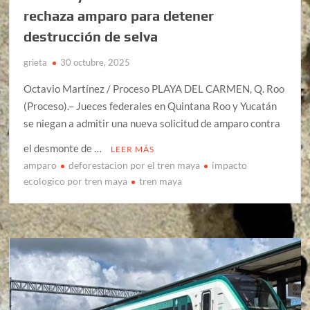
rechaza amparo para detener
destrucción de selva
grieta
30 octubre, 2025
Octavio Martínez / Proceso PLAYA DEL CARMEN, Q. Roo
(Proceso).– Jueces federales en Quintana Roo y Yucatán
se niegan a admitir una nueva solicitud de amparo contra
el desmonte de …
LEER MÁS
amparo
deforestacion por el tren maya
impacto
ecologico por tren maya
tren maya