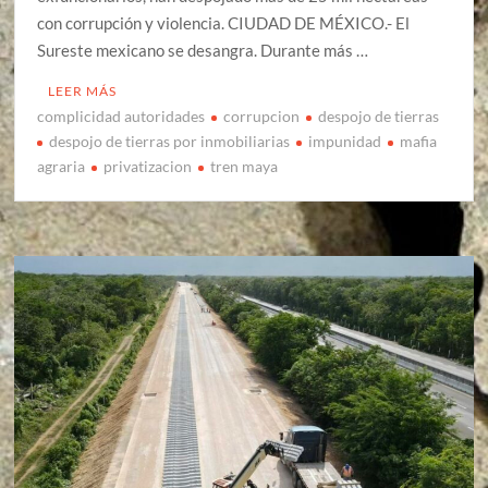
con corrupción y violencia. CIUDAD DE MÉXICO.- El
Sureste mexicano se desangra. Durante más …
LEER MÁS
complicidad autoridades
corrupcion
despojo de tierras
despojo de tierras por inmobiliarias
impunidad
mafia
agraria
privatizacion
tren maya