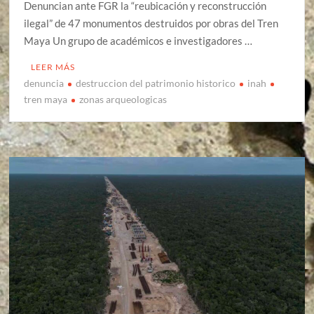
Denuncian ante FGR la “reubicación y reconstrucción
ilegal” de 47 monumentos destruidos por obras del Tren
Maya Un grupo de académicos e investigadores …
LEER MÁS
denuncia
destruccion del patrimonio historico
inah
tren maya
zonas arqueologicas