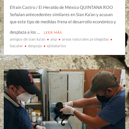
Efraín Castro / El Heraldo de México QUINTANA ROO
Señalan antecedentes similares en Sian Ka’an y acusan
que este tipo de medidas frena el desarrollo económico y
desplaza a los …
LEER MÁS
amigos de sian ka'an
anp
areas naturales protegidas
bacalar
despojo
ejidatarios