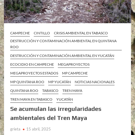
CAMPECHE
CINTILLO
CRISIS AMBIENTAL EN TABASCO
DESTRUCCIÓN Y CONTAMINACIÓN AMBIENTAL EN QUINTANA
ROO
DESTRUCCIÓN Y CONTAMINACIÓN AMBIENTAL EN YUCATÁN
ECOCIDIO EN CAMPECHE
MEGAPROYECTOS
MEGAPROYECTOS ESTADOS
MP CAMPECHE
MP QUINTANA ROO
MP YUCATÁN
NOTICIAS NACIONALES
QUINTANA ROO
TABASCO
TREN MAYA
TREN MAYA EN TABASCO
YUCATÁN
Se acumulan las irregularidades
ambientales del Tren Maya
grieta
15 abril, 2025