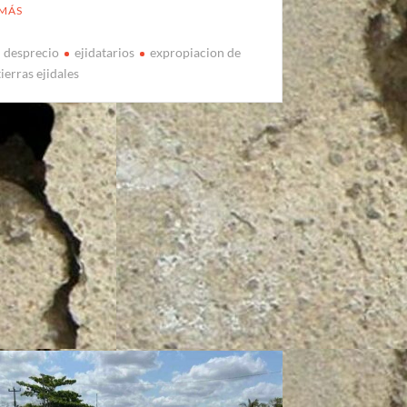
 MÁS
desprecio
ejidatarios
expropiacion de
tierras ejidales