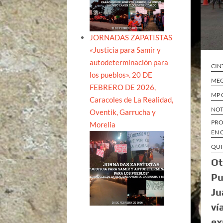
JORNADAS ZAPATISTAS
«Justicia para Samir y
autodeterminación para
CIN
los pueblos». 20 DE
ME
FEBRERO DE 2026,
MP 
Caracoles de La Realidad,
NOT
Oventik, Garrucha y
PRO
Morelia
EN 
QUI
Ot
Pu
Ju
ví
ex