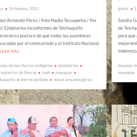
ta
16 febrero, 2025
grieta
1
iel Armando Pérez / Foto Nadia Tecuapetla / Por
Sandra Ga
o! Ejidatarios inconformes de Telchaquillo
de Telcha
teraron su postura de que todas las asambleas
para que 
vocadas por el comisariado y el Instituto Nacional
mejorami
indemniz
LEER MÁS
pojo de territorios indigenas
ejidatarios
despojo d
ropiacion de tierras
inah
mayapan
mayapan
chaquillo
tierras ejidales
zonas arqueologicas