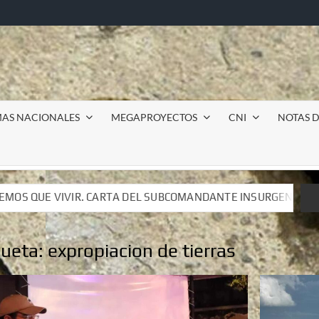
MAS NACIONALES
MEGAPROYECTOS
CNI
NOTAS D
UBCOMANDANTE INSURGENTE MOISÉS A LUIS DE TAVIRA
UBCOMANDANTE INSURGENTE MOISÉS A LUIS DE TAVIRA
queta:
expropiacion de tierras