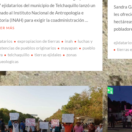
 ejidatarios del municipio de Telchaquillo lanzó un
Sandra Ga
mado al Instituto Nacional de Antropología e
les ofrec
toria (INAH) para exigir la coadministración …
hectáreas
EER MÁS
pobladore
datarios
expropiacion de tierras
inah
luchas y
ejidatario
istencias de pueblos originarios
mayapan
pueblo
tierras 
ya
telchaquillo
tierras ejidales
zonas
ueologicas