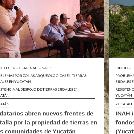
TILLO
NOTICIAS NACIONALES
CINTILLO
BLEMAS POR ZONAS ARQUEOLOGICAS EN TIERRAS
PROBLEMA
DALES EN YUCATÁN
EJIDALES 
ISTENCIA AL DESPOJO DE TIERRAS EJIDALES EN
RESISTENC
ATÁN
YUCATÁN
ATÁN
YUCATÁN
idatarios abren nuevos frentes de
INAH i
talla por la propiedad de tierras en
fondo
s comunidades de Yucatán
(Yucat