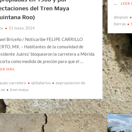
…
LEER
ectaciones del Tren Maya
uintana Roo)
despojo
tierras
ta
31 mayo, 2024
ael Briceño / Noticaribe FELIPE CARRILLO
RTO, MX. – Habitantes de la comunidad de
esidente Juárez’ bloquearon la carretera a Mérida
 corta como medida de presión para que el …
EER MÁS
queo carretero
ejidatarios
expropiacion de
ras
tren maya