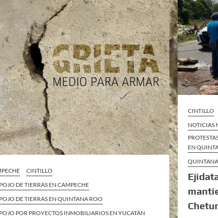
CINTILLO
NOTICIAS
PROTESTA
EN QUINT
QUINTAN
MPECHE
CINTILLO
Ejidat
POJO DE TIERRAS EN CAMPECHE
mantie
POJO DE TIERRAS EN QUINTANA ROO
Chetu
POJO POR PROYECTOS INMOBILIARIOS EN YUCATÁN