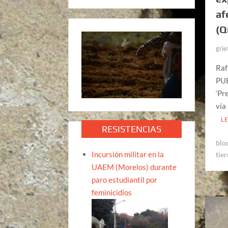
af
(Q
grie
Raf
PUE
‘Pr
vía
L
RESISTENCIAS
blo
Incursión militar en la
tier
UAEM (Morelos) durante
paro estudiantil por
feminicidios