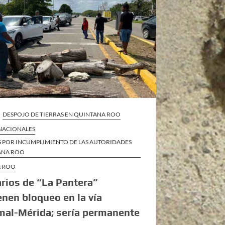
DESPOJO DE TIERRAS EN QUINTANA ROO
 NACIONALES
S POR INCUMPLIMIENTO DE LAS AUTORIDADES
ANA ROO
A ROO
arios de “La Pantera”
nen bloqueo en la vía
mal-Mérida; sería permanente