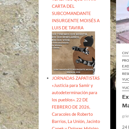
CARTA DEL
SUBCOMANDANTE
INSURGENTE MOISÉS A
LUIS DE TAVIRA
CIN
PRO
EJI
RES
JORNADAS ZAPATISTAS
YUC
«Justicia para Samir y
YUC
autodeterminación para
Ex
los pueblos». 22 DE
Ma
FEBRERO DE 2026,
Caracoles de Roberto
grie
Barrios, La Unión, Jacinto
24 
Canek y Dolores Hidalgo