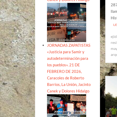
287
lla
His
L
eji
res
JORNADAS ZAPATISTAS
ma
«Justicia para Samir y
arq
autodeterminación para
los pueblos». 21 DE
FEBRERO DE 2026,
Caracoles de Roberto
Barrios, La Unión, Jacinto
Canek y Dolores Hidalgo