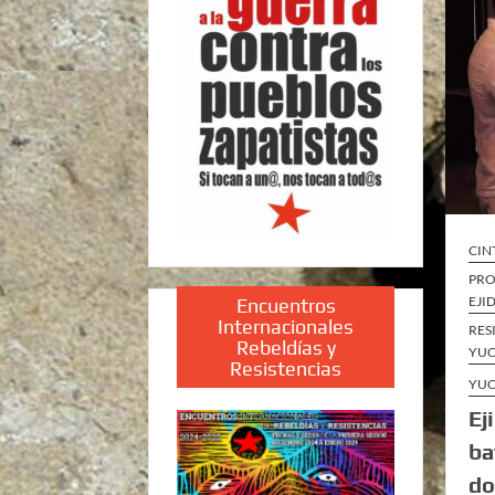
CIN
PRO
EJI
Encuentros
Internacionales
RES
Rebeldías y
YUC
Resistencias
YUC
Ej
ba
do