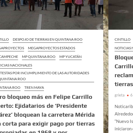
TILLO
DESPOJO DE TIERRAS EN QUINTANA ROO
CINTILLO
GAPROYECTOS
MEGAPROYECTOS ESTADOS
NOTICIAS
Bloque
CAMPECHE
MP QUINTANA ROO
MP YUCATÁN
Carril
ICIAS NACIONALES
TESTAS POR INCUMPLIMIENTO DE LAS AUTORIDADES
reclam
QUINTANA ROO
tierra
NTANA ROO
TREN MAYA
grieta
6
ro bloqueo más en Felipe Carrillo
erto: Ejidatarios de ‘Presidente
Noticari
árez’ bloquean la carretera Mérida
Alrededor
“Nuevo Is
a corta para exigir pago por tierras
iniciaron
propiadas en 1968 y por