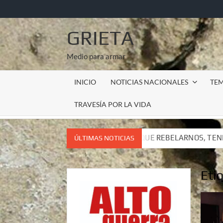
Saltar
al
contenido
GRIETA
Medio para armar
INICIO
NOTICIAS NACIONALES
TE
TRAVESÍA POR LA VIDA
ENEMOS QUE REBELARNOS, TENEMOS QUE VIVIR. CARTA DEL S
ÚLTIMAS NOTICIAS
ENEMOS QUE REBELARNOS, TENEMOS QUE VIVIR. CARTA DEL S
Eti