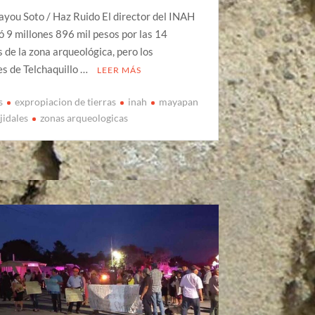
you Soto / Haz Ruido El director del INAH
ió 9 millones 896 mil pesos por las 14
 de la zona arqueológica, pero los
s de Telchaquillo …
LEER MÁS
s
expropiacion de tierras
inah
mayapan
ejidales
zonas arqueologicas