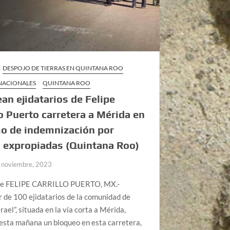
DESPOJO DE TIERRAS EN QUINTANA ROO
 NACIONALES
QUINTANA ROO
an ejidatarios de Felipe
lo Puerto carretera a Mérida en
o de indemnización por
s expropiadas (Quintana Roo)
 noviembre, 2023
be FELIPE CARRILLO PUERTO, MX.-
 de 100 ejidatarios de la comunidad de
rael”, situada en la vía corta a Mérida,
 esta mañana un bloqueo en esta carretera,