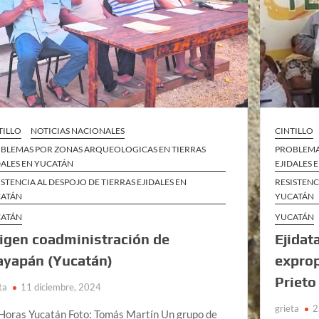
TILLO
NOTICIAS NACIONALES
CINTILLO
BLEMAS POR ZONAS ARQUEOLOGICAS EN TIERRAS
PROBLEMA
DALES EN YUCATÁN
EJIDALES 
ISTENCIA AL DESPOJO DE TIERRAS EJIDALES EN
RESISTENC
ATÁN
YUCATÁN
ATÁN
YUCATÁN
igen coadministración de
Ejidat
yapán (Yucatán)
exprop
Prieto
ta
11 diciembre, 2024
grieta
2
Horas Yucatán Foto: Tomás Martín Un grupo de