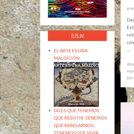
grie
Dan
Est
rei
EZLN
con
…
EL ARTE ES UNA
MALDICIÓN
des
exp
tel
DILES QUE TENEMOS
QUE RESISTIR, TENEMOS
QUE REBELARNOS,
TENEMOS QUE VIVIR.