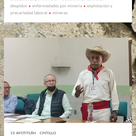
despidos
enfermedades por mineria
explotación y
precariedad laboral
mineras
13. AYOTITLÁN
CINTILLO