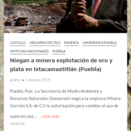
CINTILLO
MEGAPROYECTOS
MINERÍA
MINERÍA EN PUEBLA
NOTICIAS NACIONALES
PUEBLA
Niegan a minera explotación de oro y
plata en Ixtacamaxtitlán (Puebla)
grieta
1 marzo, 2019
Puebla, Pue.- La Secretaría de Medio Ambiente y
Recursos Naturales (Semarnat) negó a la empresa Minera
Gorrión S.A. de C.V la autorización para cambiar el uso de
suelo en una …
LEER MÁS
mineras