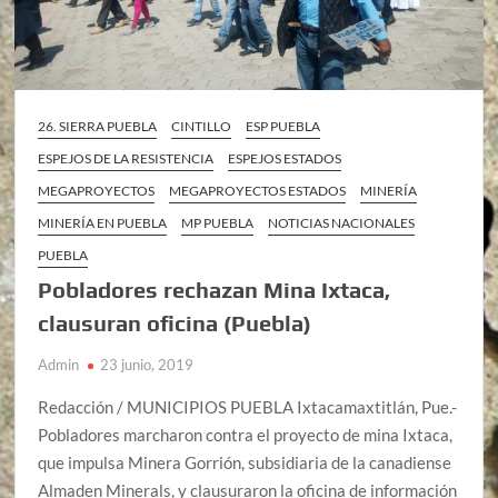
26. SIERRA PUEBLA
CINTILLO
ESP PUEBLA
ESPEJOS DE LA RESISTENCIA
ESPEJOS ESTADOS
MEGAPROYECTOS
MEGAPROYECTOS ESTADOS
MINERÍA
MINERÍA EN PUEBLA
MP PUEBLA
NOTICIAS NACIONALES
PUEBLA
Pobladores rechazan Mina Ixtaca,
clausuran oficina (Puebla)
Admin
23 junio, 2019
Redacción / MUNICIPIOS PUEBLA Ixtacamaxtitlán, Pue.-
Pobladores marcharon contra el proyecto de mina Ixtaca,
que impulsa Minera Gorrión, subsidiaria de la canadiense
Almaden Minerals, y clausuraron la oficina de información