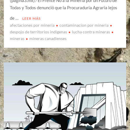
(pagina3.mx).- El Frente No a la Minería por un Futuro de
Todas y Todos denunció que la Procuraduría Agraria lejos
de …
LEER MÁS
afectaciones por minería
contaminacion por mineria
despojo de territorios indigenas
lucha contra mineras
mineras
mineras canadienses