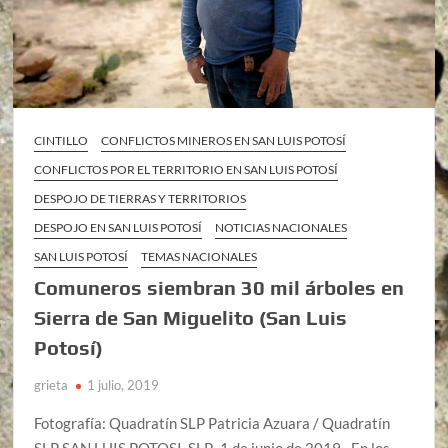
CINTILLO
CONFLICTOS MINEROS EN SAN LUIS POTOSÍ
CONFLICTOS POR EL TERRITORIO EN SAN LUIS POTOSÍ
DESPOJO DE TIERRAS Y TERRITORIOS
DESPOJO EN SAN LUIS POTOSÍ
NOTICIAS NACIONALES
SAN LUIS POTOSÍ
TEMAS NACIONALES
Comuneros siembran 30 mil árboles en
Sierra de San Miguelito (San Luis
Potosí)
grieta
1 julio, 2019
Fotografía: Quadratín SLP Patricia Azuara / Quadratín
SLP SAN LUIS POTOSI, SLP., 1 de junio de 2019.- En los