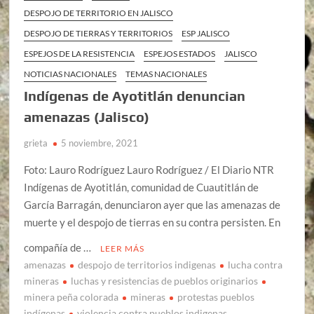
DESPOJO DE TERRITORIO EN JALISCO
DESPOJO DE TIERRAS Y TERRITORIOS
ESP JALISCO
ESPEJOS DE LA RESISTENCIA
ESPEJOS ESTADOS
JALISCO
NOTICIAS NACIONALES
TEMAS NACIONALES
Indígenas de Ayotitlán denuncian
amenazas (Jalisco)
grieta
5 noviembre, 2021
Foto: Lauro Rodríguez Lauro Rodríguez / El Diario NTR
Indígenas de Ayotitlán, comunidad de Cuautitlán de
García Barragán, denunciaron ayer que las amenazas de
muerte y el despojo de tierras en su contra persisten. En
compañía de …
LEER MÁS
amenazas
despojo de territorios indigenas
lucha contra
mineras
luchas y resistencias de pueblos originarios
minera peña colorada
mineras
protestas pueblos
indígenas
violencia contra pueblos indigenas