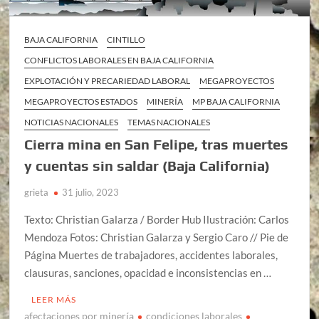
BAJA CALIFORNIA
CINTILLO
CONFLICTOS LABORALES EN BAJA CALIFORNIA
EXPLOTACIÓN Y PRECARIEDAD LABORAL
MEGAPROYECTOS
MEGAPROYECTOS ESTADOS
MINERÍA
MP BAJA CALIFORNIA
NOTICIAS NACIONALES
TEMAS NACIONALES
Cierra mina en San Felipe, tras muertes
y cuentas sin saldar (Baja California)
grieta
31 julio, 2023
Texto: Christian Galarza / Border Hub Ilustración: Carlos
Mendoza Fotos: Christian Galarza y Sergio Caro // Pie de
Página Muertes de trabajadores, accidentes laborales,
clausuras, sanciones, opacidad e inconsistencias en …
LEER MÁS
afectaciones por minería
condiciones laborales