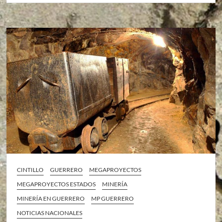
CINTILLO
GUERRERO
MEGAPROYECTOS
MEGAPROYECTOS ESTADOS
MINERÍA
MINERÍA EN GUERRERO
MP GUERRERO
NOTICIAS NACIONALES