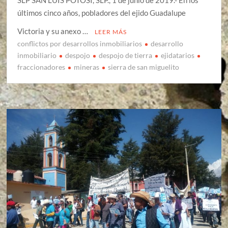
últimos cinco años, pobladores del ejido Guadalupe
Victoria y su anexo …
LEER MÁS
conflictos por desarrollos inmobiliarios
desarrollo
inmobiliario
despojo
despojo de tierra
ejidatarios
fraccionadores
mineras
sierra de san miguelito