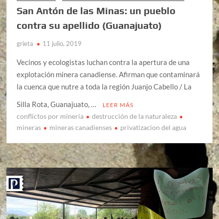
San Antón de las Minas: un pueblo
contra su apellido (Guanajuato)
grieta
11 julio, 2019
Vecinos y ecologistas luchan contra la apertura de una
explotación minera canadiense. Afirman que contaminará
la cuenca que nutre a toda la región Juanjo Cabello / La
Silla Rota, Guanajuato, …
LEER MÁS
conflictos por mineria
destrucción de la naturaleza
mineras
mineras canadienses
privatizacion del agua