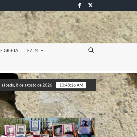
Facebook
Twitter
Buscar:
E GRIETA
EZLN
Incursión militar en la UAEM (Morelos) durante paro estudi
sábado, 8 de agosto de 2026
10:48:18 AM
Incursión militar en la UAEM (Morelos) durante paro estudi