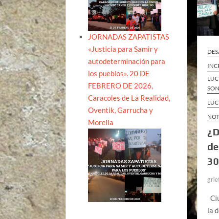
JORNADAS ZAPATISTAS
«Justicia para Samir y
DES
autodeterminación para
INC
los pueblos». 20 DE
LUC
FEBRERO DE 2026,
SO
Caracoles de La Realidad,
LUC
Oventik, Garrucha y
NOT
Morelia
¿D
de
30
grie
Ciu
la 