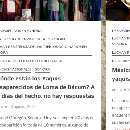
APARECIDOS EN SONORA
DESAPARE
LUCHA Y R
REMENTO DE LA VIOLENCIA EN SONORA
SONORA
HA Y RESISTENCIA DE LOS PUEBLOS ORIGINARIOS EN
NORA
LUCHA Y R
HA Y RESISTENCIA DEL PUEBLO YAQUI
NOTICIAS
México
ICIAS NACIONALES
SONORA
ónde están los Yaquis
yaquis
saparecidos de Loma de Bácum? A
grieta
9
 días del hecho, no hay respuestas
Las const
ta
20 agosto, 2021
desaparic
encuentra
dad Obregón, Sonora.- Hoy, se cumplen 30 días de
cuales se
desaparición forzada de 10 hombres, algunos de
LEER M