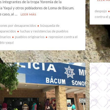
os integrantes de la tropa Yoremia de la
ia Yaqui y otros pobladores de Loma de Bácum.
despojo
e caso, al …
LEER MÁS
contra el
iones por desaparecidos
búsqueda de
aparecidos
luchas y resistencias de pueblos
ginarios
pueblos originarios
represion contra el
blo yaqui