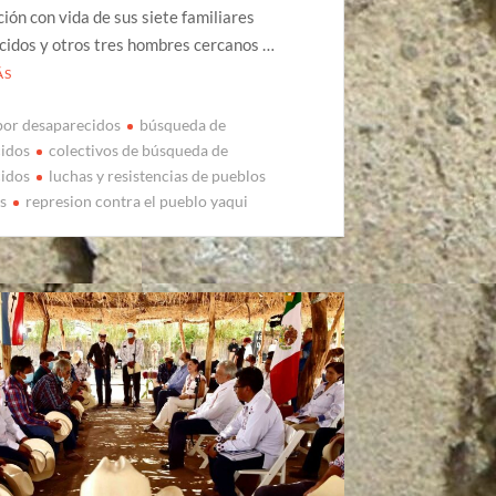
ión con vida de sus siete familiares
cidos y otros tres hombres cercanos …
ÁS
por desaparecidos
búsqueda de
cidos
colectivos de búsqueda de
cidos
luchas y resistencias de pueblos
os
represion contra el pueblo yaqui