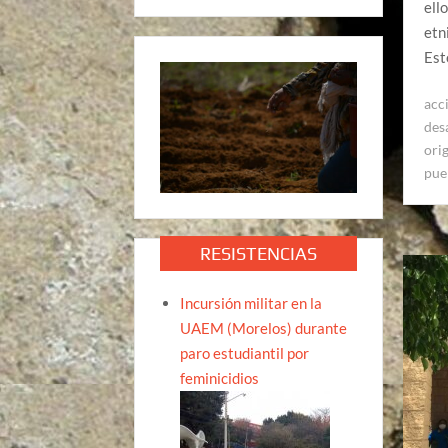
ell
etn
Est
acc
des
ori
pue
RESISTENCIAS
Incursión militar en la
UAEM (Morelos) durante
paro estudiantil por
feminicidios