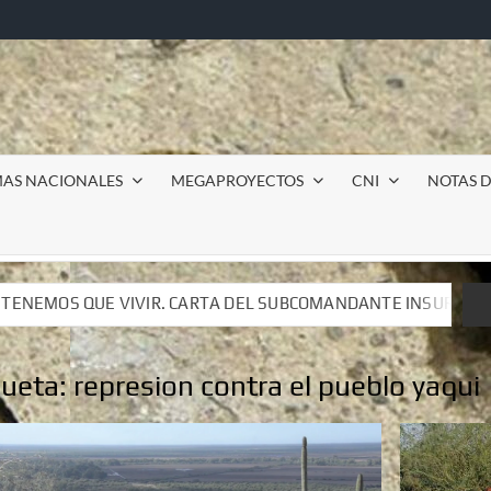
MAS NACIONALES
MEGAPROYECTOS
CNI
NOTAS D
EL SUBCOMANDANTE INSURGENTE MOISÉS A LUIS DE TAVIRA
EL SUBCOMANDANTE INSURGENTE MOISÉS A LUIS DE TAVIRA
queta:
represion contra el pueblo yaqui