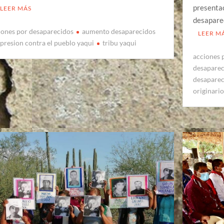
presentac
LEER MÁS
desapare
iones por desaparecidos
aumento desaparecidos
LEER M
presion contra el pueblo yaqui
tribu yaqui
acciones 
desapare
desapare
originari