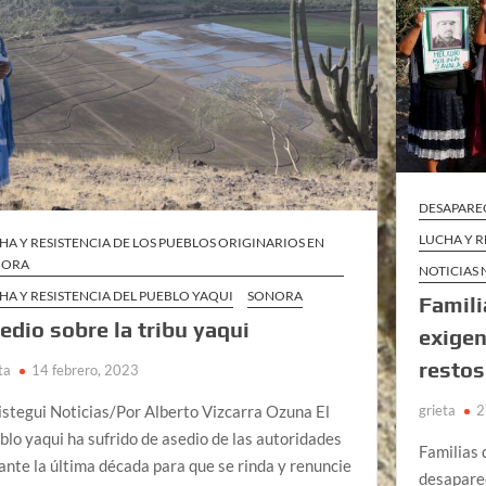
DESAPARE
LUCHA Y R
HA Y RESISTENCIA DE LOS PUEBLOS ORIGINARIOS EN
NORA
NOTICIAS
HA Y RESISTENCIA DEL PUEBLO YAQUI
SONORA
Famili
edio sobre la tribu yaqui
exigen
restos
ta
14 febrero, 2023
grieta
2
stegui Noticias/Por Alberto Vizcarra Ozuna El
blo yaqui ha sufrido de asedio de las autoridades
Familias 
ante la última década para que se rinda y renuncie
desapare