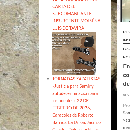
CARTA DEL
SUBCOMANDANTE
INSURGENTE MOISÉS A
LUIS DE TAVIRA
DES
INC
LUC
NOT
En
co
JORNADAS ZAPATISTAS
de
«Justicia para Samir y
autodeterminación para
grie
los pueblos». 22 DE
Pro
FEBRERO DE 2026,
Son
Caracoles de Roberto
yaq
Barrios, La Unión, Jacinto
man
Canek y Dolores Hidalgo