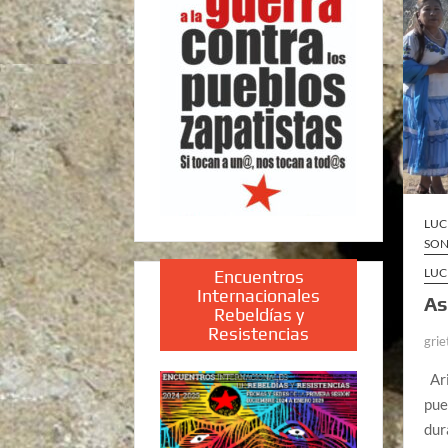
LUC
SO
LUC
Encuentros
Internacionales
As
Rebeldías y
Resistencias
grie
Ari
pue
dur