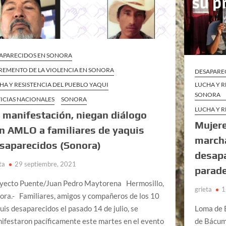
APARECIDOS EN SONORA
REMENTO DE LA VIOLENCIA EN SONORA
DESAPARE
HA Y RESISTENCIA DEL PUEBLO YAQUI
LUCHA Y R
SONORA
ICIAS NACIONALES
SONORA
LUCHA Y R
 manifestación, niegan diálogo
Mujer
n AMLO a familiares de yaquis
marcha
saparecidos (Sonora)
desapa
ta
29 septiembre, 2021
parade
yecto Puente/Juan Pedro Maytorena Hermosillo,
grieta
1
ora.- Familiares, amigos y compañeros de los 10
uis desaparecidos el pasado 14 de julio, se
Loma de 
ifestaron pacíficamente este martes en el evento
de Bácum 