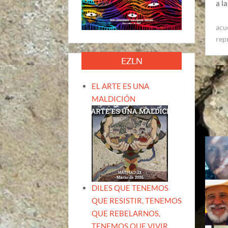
a l
acu
rep
EZLN
EL ARTE ES UNA
MALDICIÓN
DILES QUE TENEMOS
QUE RESISTIR, TENEMOS
QUE REBELARNOS,
TENEMOS QUE VIVIR.