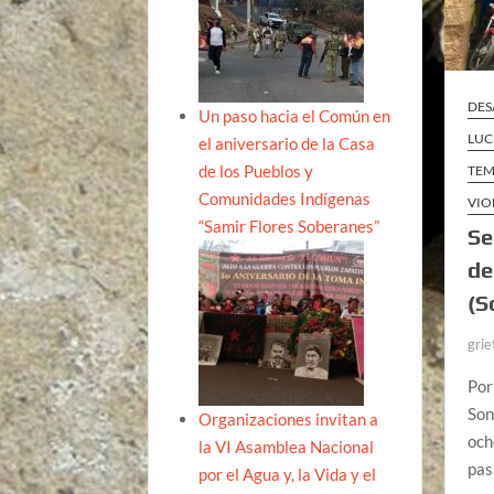
DES
Un paso hacia el Común en
LUC
el aniversario de la Casa
de los Pueblos y
TEM
Comunidades Indígenas
VIO
“Samir Flores Soberanes”
Se
de
(S
grie
Por
Son
Organizaciones invitan a
och
la VI Asamblea Nacional
pas
por el Agua y, la Vida y el