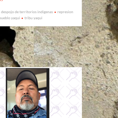
despojo de territorios indigenas
represion
 pueblo yaqui
tribu yaqui