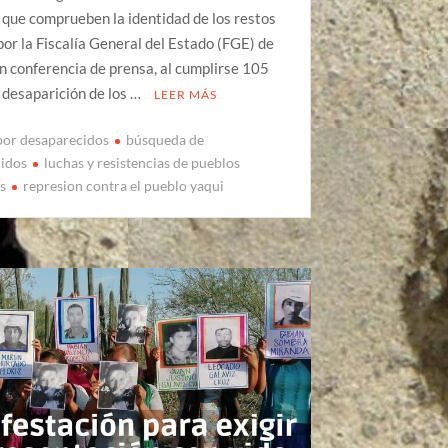
a que comprueben la identidad de los restos
por la Fiscalía General del Estado (FGE) de
n conferencia de prensa, al cumplirse 105
a desaparición de los …
LEER MÁS
por desaparecidos
búsqueda de
cidos
luchas y resistencias de pueblos
os
represion contra el pueblo yaqui