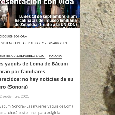
CIDOS EN SONORA
ESISTENCIA DE LOS PUEBLOS ORIGINARIOS EN
ESISTENCIA DEL PUEBLO YAQUI
SONORA
es yaquis de Loma de Bácum
rán por familiares
recidos; no hay noticias de su
ro (Sonora)
2 septiembre, 2021
Bácum, Sonora.- Las mujeres yaquis de Loma
marcharán este lunes para exigir la