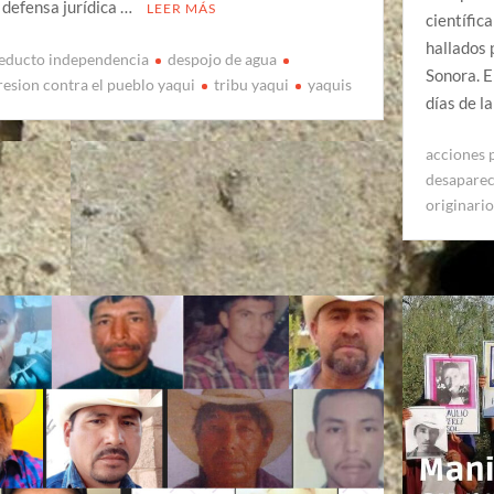
a defensa jurídica …
LEER MÁS
científic
hallados 
educto independencia
despojo de agua
Sonora. E
resion contra el pueblo yaqui
tribu yaqui
yaquis
días de l
acciones 
desapare
originari