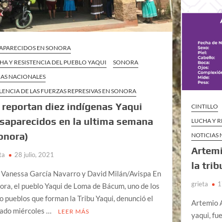
APARECIDOS EN SONORA
HA Y RESISTENCIA DEL PUEBLO YAQUI
SONORA
AS NACIONALES
LENCIA DE LAS FUERZAS REPRESIVAS EN SONORA
 reportan diez indígenas Yaqui
CINTILLO
saparecidos en la ultima semana
LUCHA Y R
onora)
NOTICIAS
Artemi
ta
28 julio, 2021
la tri
 Vanessa García Navarro y David Milán/Avispa En
grieta
1
ora, el pueblo Yaqui de Loma de Bácum, uno de los
o pueblos que forman la Tribu Yaqui, denunció el
Artemio A
ado miércoles …
LEER MÁS
yaqui, f