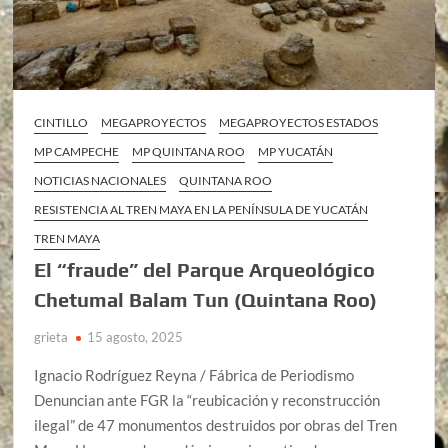
CINTILLO
MEGAPROYECTOS
MEGAPROYECTOS ESTADOS
MP CAMPECHE
MP QUINTANA ROO
MP YUCATÁN
NOTICIAS NACIONALES
QUINTANA ROO
RESISTENCIA AL TREN MAYA EN LA PENÍNSULA DE YUCATÁN
TREN MAYA
El “fraude” del Parque Arqueológico
Chetumal Balam Tun (Quintana Roo)
grieta
15 agosto, 2025
Ignacio Rodríguez Reyna / Fábrica de Periodismo
Denuncian ante FGR la “reubicación y reconstrucción
ilegal” de 47 monumentos destruidos por obras del Tren