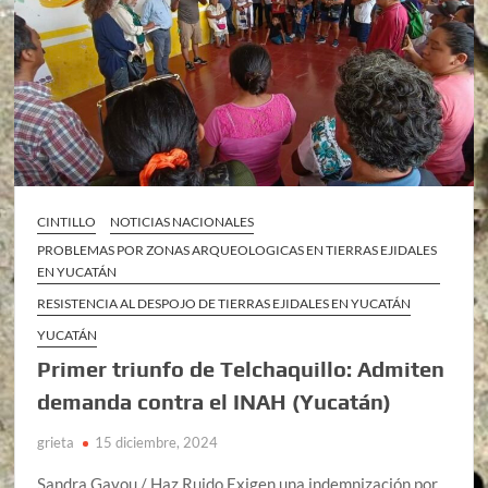
CINTILLO
NOTICIAS NACIONALES
PROBLEMAS POR ZONAS ARQUEOLOGICAS EN TIERRAS EJIDALES
EN YUCATÁN
RESISTENCIA AL DESPOJO DE TIERRAS EJIDALES EN YUCATÁN
YUCATÁN
Primer triunfo de Telchaquillo: Admiten
demanda contra el INAH (Yucatán)
grieta
15 diciembre, 2024
Sandra Gayou / Haz Ruido Exigen una indemnización por