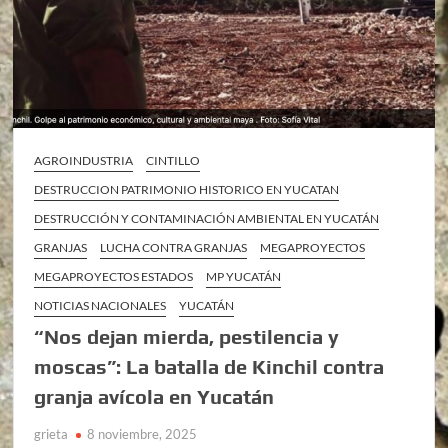
AGROINDUSTRIA
CINTILLO
DESTRUCCION PATRIMONIO HISTORICO EN YUCATAN
DESTRUCCIÓN Y CONTAMINACIÓN AMBIENTAL EN YUCATÁN
GRANJAS
LUCHA CONTRA GRANJAS
MEGAPROYECTOS
MEGAPROYECTOS ESTADOS
MP YUCATÁN
NOTICIAS NACIONALES
YUCATÁN
“Nos dejan mierda, pestilencia y
moscas”: La batalla de Kinchil contra
granja avícola en Yucatán
grieta
8 noviembre, 2025