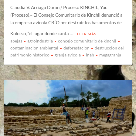
Claudia V. Arriaga Durán / Proceso KINCHIL, Yuc
(Proceso).– El Consejo Comunitario de Kinchil denunció a
la empresa avícola CRÍO por destruir los basamentos de
Kolotso, “el lugar donde canta …
LEER MÁS
abejas
agroindustria
concejo comunitario de kinchil
contaminacion ambiental
deforestacion
destruccion del
patrimonio historico
granja avicola
inah
megagranja