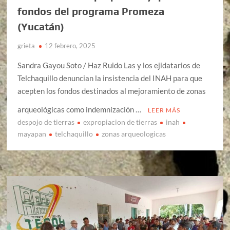
fondos del programa Promeza
(Yucatán)
grieta
12 febrero, 2025
Sandra Gayou Soto / Haz Ruido Las y los ejidatarios de
Telchaquillo denuncian la insistencia del INAH para que
acepten los fondos destinados al mejoramiento de zonas
arqueológicas como indemnización …
LEER MÁS
despojo de tierras
expropiacion de tierras
inah
mayapan
telchaquillo
zonas arqueologicas