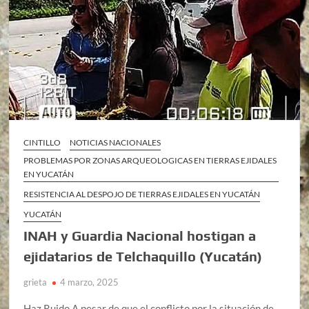
CINTILLO
NOTICIAS NACIONALES
PROBLEMAS POR ZONAS ARQUEOLOGICAS EN TIERRAS EJIDALES
EN YUCATÁN
RESISTENCIA AL DESPOJO DE TIERRAS EJIDALES EN YUCATÁN
YUCATÁN
INAH y Guardia Nacional hostigan a
ejidatarios de Telchaquillo (Yucatán)
grieta
4 marzo, 2025
Haz Ruido A pesar de que el conflicto por la situación de