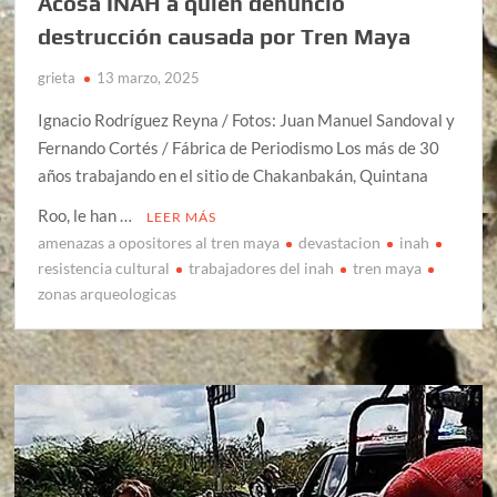
Acosa INAH a quien denunció
destrucción causada por Tren Maya
grieta
13 marzo, 2025
Ignacio Rodríguez Reyna / Fotos: Juan Manuel Sandoval y
Fernando Cortés / Fábrica de Periodismo Los más de 30
años trabajando en el sitio de Chakanbakán, Quintana
Roo, le han …
LEER MÁS
amenazas a opositores al tren maya
devastacion
inah
resistencia cultural
trabajadores del inah
tren maya
zonas arqueologicas