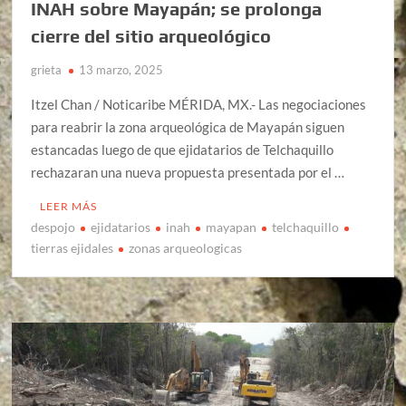
INAH sobre Mayapán; se prolonga
cierre del sitio arqueológico
grieta
13 marzo, 2025
Itzel Chan / Noticaribe MÉRIDA, MX.- Las negociaciones
para reabrir la zona arqueológica de Mayapán siguen
estancadas luego de que ejidatarios de Telchaquillo
rechazaran una nueva propuesta presentada por el …
LEER MÁS
despojo
ejidatarios
inah
mayapan
telchaquillo
tierras ejidales
zonas arqueologicas