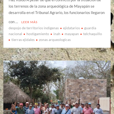
los terrenos de la zona arqueológica de Mayapán se
desarrolla en el Tribunal Agrario, los funcionarios llegaron
con …
LEER MÁS
despojo de territorios indigenas
ejidatarios
guardia
nacional
hostigamiento
inah
mayapan
telchaquillo
tierras ejidales
zonas arqueologicas