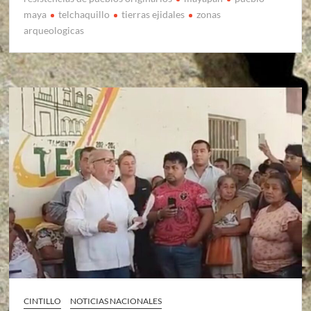
maya
telchaquillo
tierras ejidales
zonas
arqueologicas
CINTILLO
NOTICIAS NACIONALES