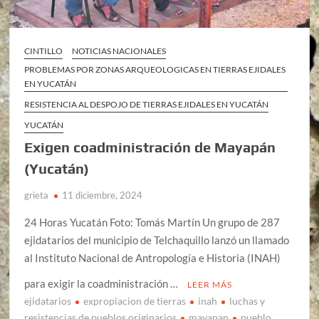
CINTILLO
NOTICIAS NACIONALES
PROBLEMAS POR ZONAS ARQUEOLOGICAS EN TIERRAS EJIDALES
EN YUCATÁN
RESISTENCIA AL DESPOJO DE TIERRAS EJIDALES EN YUCATÁN
YUCATÁN
Exigen coadministración de Mayapán
(Yucatán)
grieta
11 diciembre, 2024
24 Horas Yucatán Foto: Tomás Martín Un grupo de 287
ejidatarios del municipio de Telchaquillo lanzó un llamado
al Instituto Nacional de Antropología e Historia (INAH)
para exigir la coadministración …
LEER MÁS
ejidatarios
expropiacion de tierras
inah
luchas y
resistencias de pueblos originarios
mayapan
pueblo