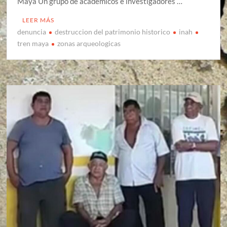
Maya Un grupo de académicos e investigadores …
LEER MÁS
denuncia
destruccion del patrimonio historico
inah
tren maya
zonas arqueologicas