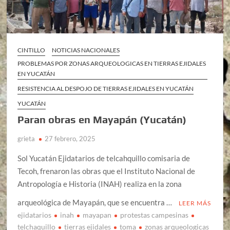
CINTILLO
NOTICIAS NACIONALES
PROBLEMAS POR ZONAS ARQUEOLOGICAS EN TIERRAS EJIDALES
EN YUCATÁN
RESISTENCIA AL DESPOJO DE TIERRAS EJIDALES EN YUCATÁN
YUCATÁN
Paran obras en Mayapán (Yucatán)
grieta
27 febrero, 2025
Sol Yucatán Ejidatarios de telcahquillo comisaria de
Tecoh, frenaron las obras que el Instituto Nacional de
Antropología e Historia (INAH) realiza en la zona
arqueológica de Mayapán, que se encuentra …
LEER MÁS
ejidatarios
inah
mayapan
protestas campesinas
telchaquillo
tierras ejidales
toma
zonas arqueologicas