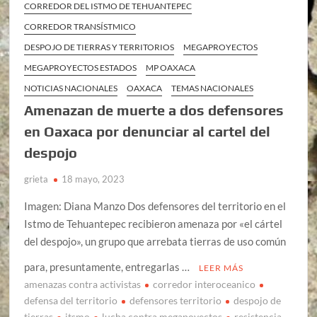
CORREDOR DEL ISTMO DE TEHUANTEPEC
CORREDOR TRANSÍSTMICO
DESPOJO DE TIERRAS Y TERRITORIOS
MEGAPROYECTOS
MEGAPROYECTOS ESTADOS
MP OAXACA
NOTICIAS NACIONALES
OAXACA
TEMAS NACIONALES
Amenazan de muerte a dos defensores
en Oaxaca por denunciar al cartel del
despojo
grieta
18 mayo, 2023
Imagen: Diana Manzo Dos defensores del territorio en el
Istmo de Tehuantepec recibieron amenaza por «el cártel
del despojo», un grupo que arrebata tierras de uso común
para, presuntamente, entregarlas …
LEER MÁS
amenazas contra activistas
corredor interoceanico
defensa del territorio
defensores territorio
despojo de
tierras
itsmo
lucha contra megapoyectos
resistencia