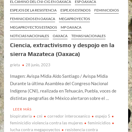
EL CAMINO DEL CNI-CIG EN OAXACA
ESP OAXACA
ESPEJOS DE LA RESISTENCIA
ESPEJOS ESTADOS
FEMINICIDIOS
FEMINICIDIOS EN OAXACA
MEGAPROYECTOS
MEGAPROYECTOS ESTADOS
MP OAXACA
NOTICIAS NACIONALES
OAXACA
TEMAS NACIONALES
Ciencia, extractivismo y despojo en la
sierra Mazateca (Oaxaca)
grieta
28 junio, 2023
Imagen: Avispa Midia Aldo Santiago / Avispa Midia
Durante la última Asamblea del Congreso Nacional
Indígena (CNI), realizada en Tehuacán, Puebla, voces de
distintas geografías de México alertaron sobre el …
LEER MÁS
biopirateria
cni
corredor interoceanico
espejo 5
feminicidio violencia contra las mujeres
feminicidios
lucha contra megapoyectos
resistencia contra