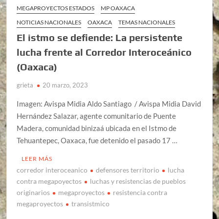
MEGAPROYECTOS ESTADOS
MP OAXACA
NOTICIAS NACIONALES
OAXACA
TEMAS NACIONALES
El istmo se defiende: La persistente
lucha frente al Corredor Interoceánico
(Oaxaca)
grieta
20 marzo, 2023
Imagen: Avispa Midia Aldo Santiago / Avispa Midia David
Hernández Salazar, agente comunitario de Puente
Madera, comunidad binizaá ubicada en el Istmo de
Tehuantepec, Oaxaca, fue detenido el pasado 17 …
LEER MÁS
corredor interoceanico
defensores territorio
lucha
contra megapoyectos
luchas y resistencias de pueblos
originarios
megaproyectos
resistencia contra
megaproyectos
transistmico