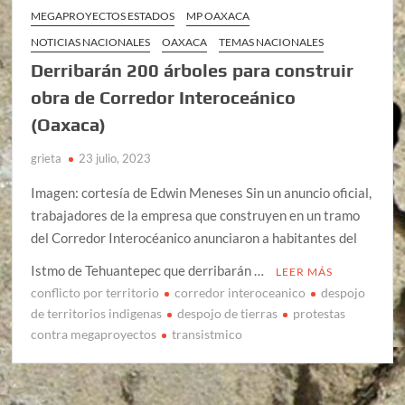
MEGAPROYECTOS ESTADOS
MP OAXACA
NOTICIAS NACIONALES
OAXACA
TEMAS NACIONALES
Derribarán 200 árboles para construir
obra de Corredor Interoceánico
(Oaxaca)
grieta
23 julio, 2023
Imagen: cortesía de Edwin Meneses Sin un anuncio oficial,
trabajadores de la empresa que construyen en un tramo
del Corredor Interocéanico anunciaron a habitantes del
Istmo de Tehuantepec que derribarán …
LEER MÁS
conflicto por territorio
corredor interoceanico
despojo
de territorios indigenas
despojo de tierras
protestas
contra megaproyectos
transistmico