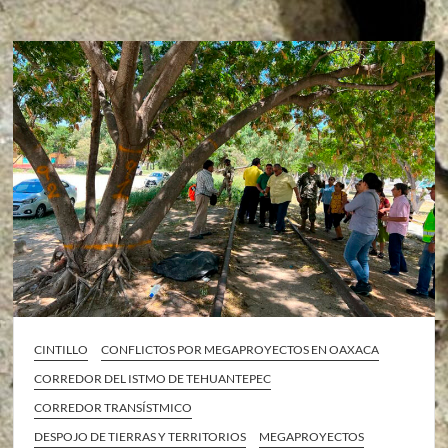
CINTILLO
CONFLICTOS POR MEGAPROYECTOS EN OAXACA
CORREDOR DEL ISTMO DE TEHUANTEPEC
CORREDOR TRANSÍSTMICO
DESPOJO DE TIERRAS Y TERRITORIOS
MEGAPROYECTOS