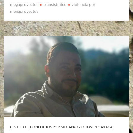
megaproyectos
transistmico
violencia por
megaproyectos
CINTILLO
CONFLICTOS POR MEGAPROYECTOS EN OAXACA