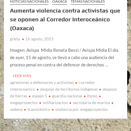
NOTICIAS NACIONALES
OAXACA
TEMAS NACIONALES
Aumenta violencia contra activistas que
se oponen al Corredor Interoceánico
(Oaxaca)
grieta
16 agosto, 2023
Imagen: Avispa MIdia Renata Bessi / Avispa Midia El día
de ayer, 15 de agosto, se llevó a cabo una audiencia del
proceso penal en contra del defensor de derechos …
LEER MÁS
agresiones a defensores y activistas
corredor
interoceanico
despojo de territorios indigenas
despojo
de tierras
espejo 5
guardia nacional
itsmo
megaproyectos
militarizacion
secretaria de marina
sedena
transistmico
violencia por megaproyectos