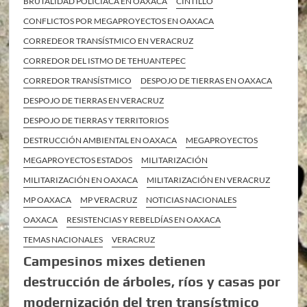
BRUTALIDAD POLICÍACA EN OAXACA
CINTILLO
CONFLICTOS POR MEGAPROYECTOS EN OAXACA
CORREDEOR TRANSÍSTMICO EN VERACRUZ
CORREDOR DEL ISTMO DE TEHUANTEPEC
CORREDOR TRANSÍSTMICO
DESPOJO DE TIERRAS EN OAXACA
DESPOJO DE TIERRAS EN VERACRUZ
DESPOJO DE TIERRAS Y TERRITORIOS
DESTRUCCIÓN AMBIENTAL EN OAXACA
MEGAPROYECTOS
MEGAPROYECTOS ESTADOS
MILITARIZACIÓN
MILITARIZACIÓN EN OAXACA
MILITARIZACIÓN EN VERACRUZ
MP OAXACA
MP VERACRUZ
NOTICIAS NACIONALES
OAXACA
RESISTENCIAS Y REBELDÍAS EN OAXACA
TEMAS NACIONALES
VERACRUZ
Campesinos mixes detienen
destrucción de árboles, ríos y casas por
modernización del tren transístmico