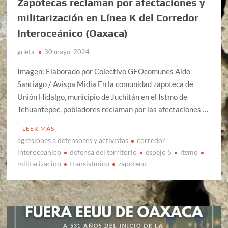
Zapotecas reclaman por afectaciones y
militarización en Línea K del Corredor
Interoceánico (Oaxaca)
grieta
30 mayo, 2024
Imagen: Elaborado por Colectivo GEOcomunes Aldo
Santiago / Avispa Midia En la comunidad zapoteca de
Unión Hidalgo, municipio de Juchitán en el Istmo de
Tehuantepec, pobladores reclaman por las afectaciones …
LEER MÁS
agresiones a defensores y activistas
corredor
interoceanico
defensa del territorio
espejo 5
itsmo
militarizacion
transistmico
zapoteco