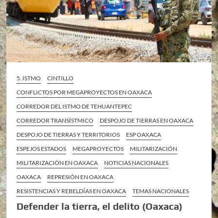
5. ISTMO
CINTILLO
CONFLICTOS POR MEGAPROYECTOS EN OAXACA
CORREDOR DEL ISTMO DE TEHUANTEPEC
CORREDOR TRANSÍSTMICO
DESPOJO DE TIERRAS EN OAXACA
DESPOJO DE TIERRAS Y TERRITORIOS
ESP OAXACA
ESPEJOS ESTADOS
MEGAPROYECTOS
MILITARIZACIÓN
MILITARIZACIÓN EN OAXACA
NOTICIAS NACIONALES
OAXACA
REPRESIÓN EN OAXACA
RESISTENCIAS Y REBELDÍAS EN OAXACA
TEMAS NACIONALES
Defender la tierra, el delito (Oaxaca)