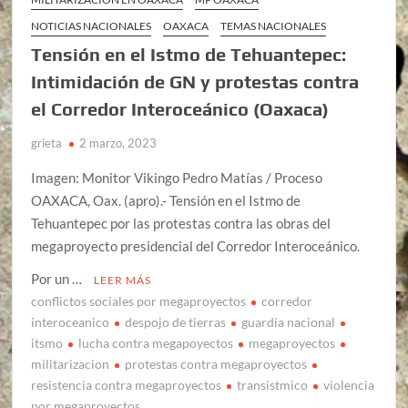
NOTICIAS NACIONALES
OAXACA
TEMAS NACIONALES
Tensión en el Istmo de Tehuantepec:
Intimidación de GN y protestas contra
el Corredor Interoceánico (Oaxaca)
grieta
2 marzo, 2023
Imagen: Monitor Vikingo Pedro Matías / Proceso
OAXACA, Oax. (apro).- Tensión en el Istmo de
Tehuantepec por las protestas contra las obras del
megaproyecto presidencial del Corredor Interoceánico.
Por un …
LEER MÁS
conflictos sociales por megaproyectos
corredor
interoceanico
despojo de tierras
guardia nacional
itsmo
lucha contra megapoyectos
megaproyectos
militarizacion
protestas contra megaproyectos
resistencia contra megaproyectos
transistmico
violencia
por megaproyectos