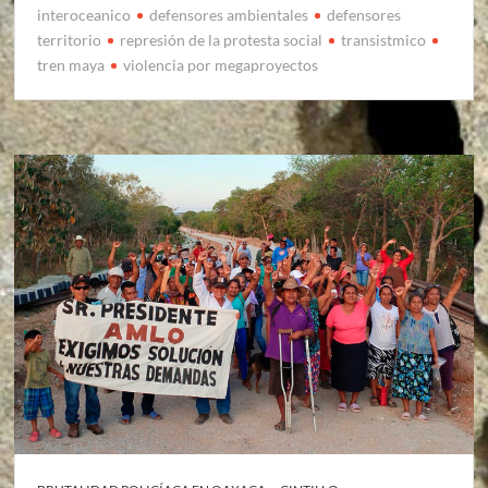
interoceanico
defensores ambientales
defensores
territorio
represión de la protesta social
transistmico
tren maya
violencia por megaproyectos