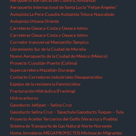
Aeropuerto Barrancas del Cobre (Chihuahua)
Aeropuerto Internacional de Santa Lucía “Felipe Ángeles”
Autopista La Pera-Cuautla
Autopista Toluca-Naucalpán
Autopista Urbana Oriente
Carreteras Oaxaca-Costa y Oaxaca-Istmo
Carreteras Oaxaca-Costa y Oaxaca-Istmo
Corredor transversal Manzanillo-Tampico
Libramiento Sur de la Ciudad de Morelia
Nuevo Aeropuerto de la Ciudad de México (México)
Proyecto Cuyutlán-Puerto (Colima)
Supercarretera Mazatlán-Durango
Contacto
Corredores industriales
Desaparecidos
Espejos de la resistencia
Feminicidios
Fracturación Hidráulica (Fracking)
Hidrocarburos
Gasoducto Jaltipan – Salina Cruz
Gasoducto Salina Cruz – Tapachula
Gasoducto Tuxpan – Tula
Proyecto Aceites Terciarios del Golfo (Veracruz y Puebla)
Sistema de Transporte de Gas Natural Norte-Noroeste
Home
Jornaleros
MEGAPROYECTOS
Michoacán
Migrantes