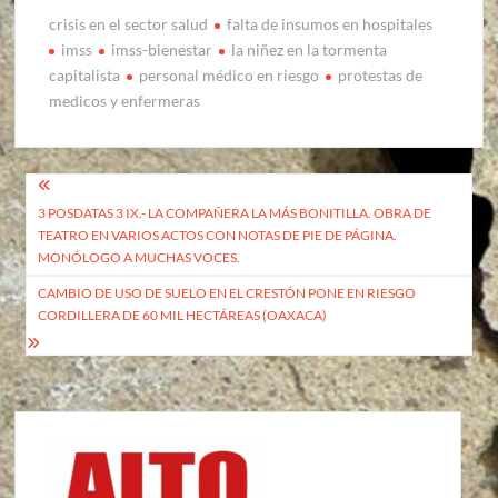
crisis en el sector salud
falta de insumos en hospitales
imss
imss-bienestar
la niñez en la tormenta
capitalista
personal médico en riesgo
protestas de
medicos y enfermeras
Navegación
3 POSDATAS 3 IX.- LA COMPAÑERA LA MÁS BONITILLA. OBRA DE
de
TEATRO EN VARIOS ACTOS CON NOTAS DE PIE DE PÁGINA.
entradas
MONÓLOGO A MUCHAS VOCES.
CAMBIO DE USO DE SUELO EN EL CRESTÓN PONE EN RIESGO
CORDILLERA DE 60 MIL HECTÁREAS (OAXACA)