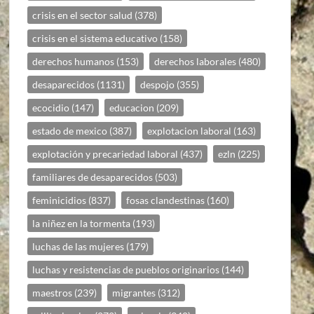
crisis en el sector salud
(378)
crisis en el sistema educativo
(158)
derechos humanos
(153)
derechos laborales
(480)
desaparecidos
(1131)
despojo
(355)
ecocidio
(147)
educacion
(209)
estado de mexico
(387)
explotacion laboral
(163)
explotación y precariedad laboral
(437)
ezln
(225)
familiares de desaparecidos
(503)
feminicidios
(837)
fosas clandestinas
(160)
la niñez en la tormenta
(193)
luchas de las mujeres
(179)
luchas y resistencias de pueblos originarios
(144)
maestros
(239)
migrantes
(312)