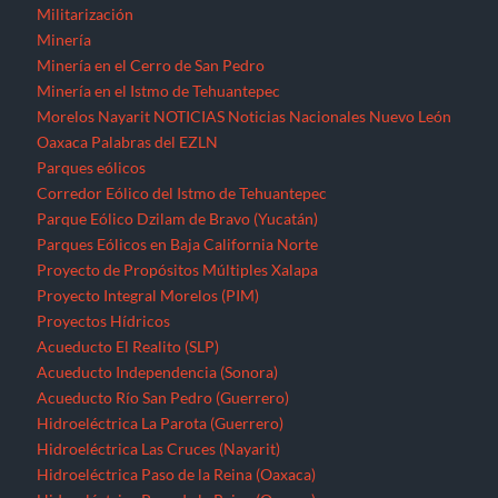
Militarización
Minería
Minería en el Cerro de San Pedro
Minería en el Istmo de Tehuantepec
Morelos
Nayarit
NOTICIAS
Noticias Nacionales
Nuevo León
Oaxaca
Palabras del EZLN
Parques eólicos
Corredor Eólico del Istmo de Tehuantepec
Parque Eólico Dzilam de Bravo (Yucatán)
Parques Eólicos en Baja California Norte
Proyecto de Propósitos Múltiples Xalapa
Proyecto Integral Morelos (PIM)
Proyectos Hídricos
Acueducto El Realito (SLP)
Acueducto Independencia (Sonora)
Acueducto Río San Pedro (Guerrero)
Hidroeléctrica La Parota (Guerrero)
Hidroeléctrica Las Cruces (Nayarit)
Hidroeléctrica Paso de la Reina (Oaxaca)