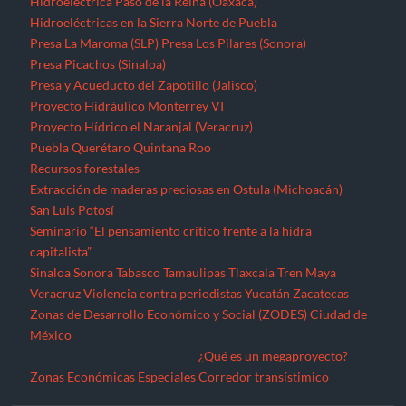
Hidroeléctrica Paso de la Reina (Oaxaca)
Hidroeléctricas en la Sierra Norte de Puebla
Presa La Maroma (SLP)
Presa Los Pilares (Sonora)
Presa Picachos (Sinaloa)
Presa y Acueducto del Zapotillo (Jalisco)
Proyecto Hidráulico Monterrey VI
Proyecto Hídrico el Naranjal (Veracruz)
Puebla
Querétaro
Quintana Roo
Recursos forestales
Extracción de maderas preciosas en Ostula (Michoacán)
San Luis Potosí
Seminario “El pensamiento crítico frente a la hidra
capitalista”
Sinaloa
Sonora
Tabasco
Tamaulipas
Tlaxcala
Tren Maya
Veracruz
Violencia contra periodistas
Yucatán
Zacatecas
Zonas de Desarrollo Económico y Social (ZODES) Ciudad de
México
¿Qué es un megaproyecto?
Zonas Económicas Especiales
Corredor transístimico