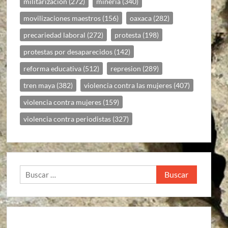
militarizacion
(272)
mineria
(340)
movilizaciones maestros
(156)
oaxaca
(282)
precariedad laboral
(272)
protesta
(198)
protestas por desaparecidos
(142)
reforma educativa
(512)
represion
(289)
tren maya
(382)
violencia contra las mujeres
(407)
violencia contra mujeres
(159)
violencia contra periodistas
(327)
Buscar: