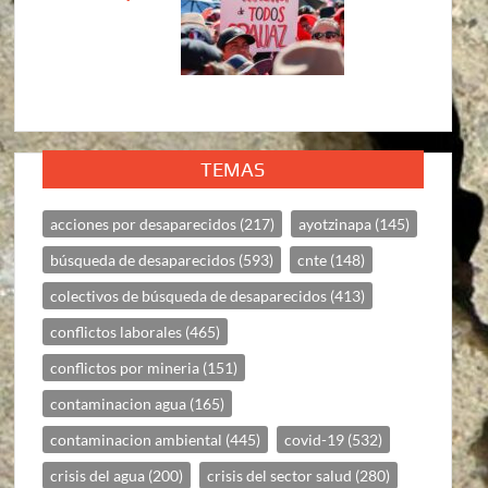
TEMAS
acciones por desaparecidos
(217)
ayotzinapa
(145)
búsqueda de desaparecidos
(593)
cnte
(148)
colectivos de búsqueda de desaparecidos
(413)
conflictos laborales
(465)
conflictos por mineria
(151)
contaminacion agua
(165)
contaminacion ambiental
(445)
covid-19
(532)
crisis del agua
(200)
crisis del sector salud
(280)