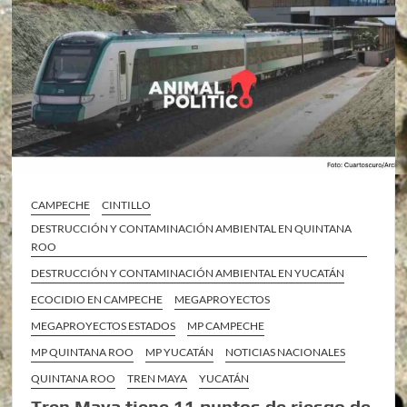
CAMPECHE
CINTILLO
DESTRUCCIÓN Y CONTAMINACIÓN AMBIENTAL EN QUINTANA
ROO
DESTRUCCIÓN Y CONTAMINACIÓN AMBIENTAL EN YUCATÁN
ECOCIDIO EN CAMPECHE
MEGAPROYECTOS
MEGAPROYECTOS ESTADOS
MP CAMPECHE
MP QUINTANA ROO
MP YUCATÁN
NOTICIAS NACIONALES
QUINTANA ROO
TREN MAYA
YUCATÁN
Tren Maya tiene 11 puntos de riesgo de