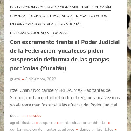
DESTRUCCIÓN Y CONTAMINACIÓN AMBIENTAL EN YUCATÁN
GRANJAS
LUCHA CONTRA GRANJAS
MEGAPROYECTOS
MEGAPROYECTOS ESTADOS
MP YUCATÁN
NOTICIAS NACIONALES
YUCATÁN
Con excremento frente al Poder Judicial
de la Federación, yucatecos piden
suspensión definitiva de las granjas
porcícolas (Yucatán)
grieta
8 diciembre, 2022
Itzel Chan / Noticaribe MÉRIDA, MX.- Habitantes de
Sitilpech no han quitado el dedo del renglón y una vez más
volvieron a manifestarse a las afueras del Poder Judicial
de …
LEER MÁS
agroindustria
amparos
contaminacion ambiental
contaminacion de mantos acuiferos
daños ambientales