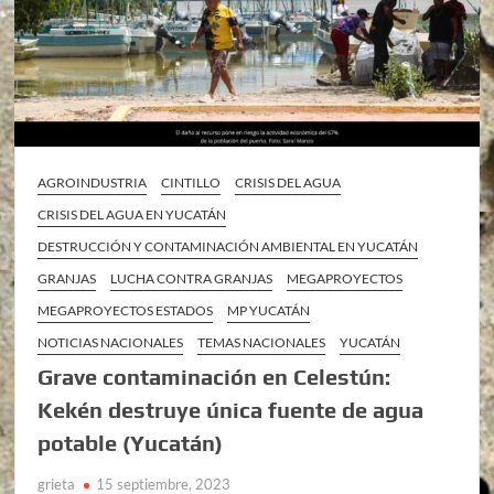
AGROINDUSTRIA
CINTILLO
CRISIS DEL AGUA
CRISIS DEL AGUA EN YUCATÁN
DESTRUCCIÓN Y CONTAMINACIÓN AMBIENTAL EN YUCATÁN
GRANJAS
LUCHA CONTRA GRANJAS
MEGAPROYECTOS
MEGAPROYECTOS ESTADOS
MP YUCATÁN
NOTICIAS NACIONALES
TEMAS NACIONALES
YUCATÁN
Grave contaminación en Celestún:
Kekén destruye única fuente de agua
potable (Yucatán)
grieta
15 septiembre, 2023