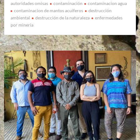
autoridades omisas
contaminación
contaminacion agua
contaminacion de mantos acuiferos
destrucción
ambiental
destrucción de la naturaleza
enfermedades
por mineria