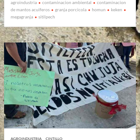
agroindustria
contaminacion ambiental
contaminacion
de mantos acuiferos
granja porcicola
homun
keken
megagranja
sitilpech
AGROINDUSTRIA
CINTILLO