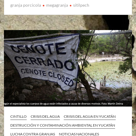
granja porcicola
megagranja
sitilpech
CINTILLO
CRISIS DEL AGUA
CRISIS DEL AGUA EN YUCATÁN
DESTRUCCIÓN Y CONTAMINACIÓN AMBIENTAL EN YUCATÁN
LUCHA CONTRA GRANJAS
NOTICIAS NACIONALES