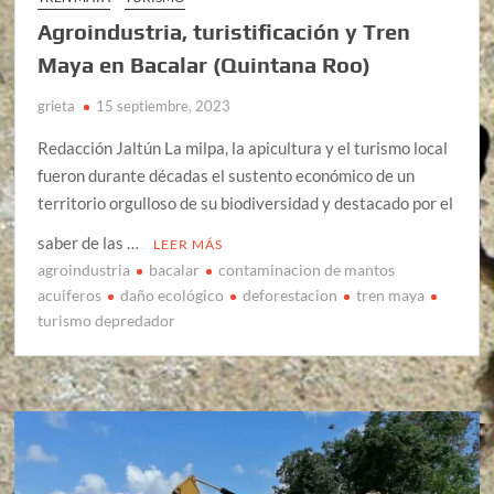
Agroindustria, turistificación y Tren
Maya en Bacalar (Quintana Roo)
grieta
15 septiembre, 2023
Redacción Jaltún La milpa, la apicultura y el turismo local
fueron durante décadas el sustento económico de un
territorio orgulloso de su biodiversidad y destacado por el
saber de las …
LEER MÁS
agroindustria
bacalar
contaminacion de mantos
acuiferos
daño ecológico
deforestacion
tren maya
turismo depredador