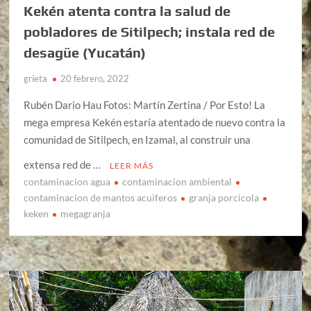
Kekén atenta contra la salud de
pobladores de Sitilpech; instala red de
desagüe (Yucatán)
grieta
20 febrero, 2022
Rubén Dario Hau Fotos: Martín Zertina / Por Esto! La
mega empresa Kekén estaría atentado de nuevo contra la
comunidad de Sitilpech, en Izamal, al construir una
extensa red de …
LEER MÁS
contaminacion agua
contaminacion ambiental
contaminacion de mantos acuiferos
granja porcicola
keken
megagranja