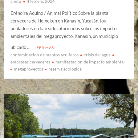
grieta
4 febrero, 2024
Eréndira Aquino / Animal Político Sobre la planta
cervecera de Heineken en Kanasín, Yucatán, los
pobladores no han sido informados sobre los impactos
ambientales del megaproyecto. Kanasín, un municipio
ubicado …
LEER MÁS
contaminacion de mantos acuiferos
crisis del agua
empresas cerveceras
manifestacion de impacto ambiental
megaproyectos
reserva ecologica