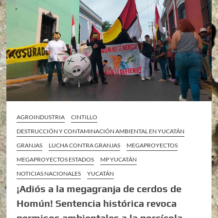
AGROINDUSTRIA
CINTILLO
DESTRUCCIÓN Y CONTAMINACIÓN AMBIENTAL EN YUCATÁN
GRANJAS
LUCHA CONTRA GRANJAS
MEGAPROYECTOS
MEGAPROYECTOS ESTADOS
MP YUCATÁN
NOTICIAS NACIONALES
YUCATÁN
¡Adiós a la megagranja de cerdos de
Homún! Sentencia histórica revoca
permisos ambientales a la porcícola