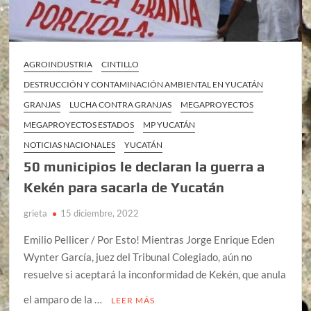
AGROINDUSTRIA
CINTILLO
DESTRUCCIÓN Y CONTAMINACIÓN AMBIENTAL EN YUCATÁN
GRANJAS
LUCHA CONTRA GRANJAS
MEGAPROYECTOS
MEGAPROYECTOS ESTADOS
MP YUCATÁN
NOTICIAS NACIONALES
YUCATÁN
50 municipios le declaran la guerra a
Kekén para sacarla de Yucatán
grieta
15 diciembre, 2022
Emilio Pellicer / Por Esto! Mientras Jorge Enrique Eden
Wynter García, juez del Tribunal Colegiado, aún no
resuelve si aceptará la inconformidad de Kekén, que anula
el amparo de la …
LEER MÁS