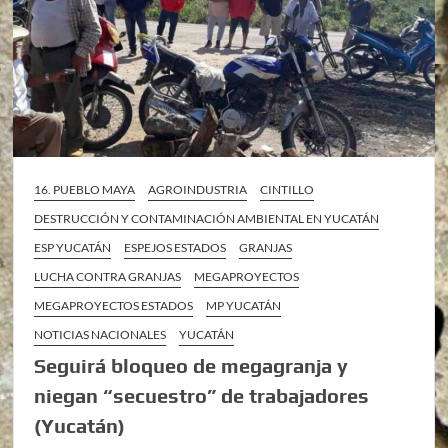
16. PUEBLO MAYA
AGROINDUSTRIA
CINTILLO
DESTRUCCIÓN Y CONTAMINACIÓN AMBIENTAL EN YUCATÁN
ESP YUCATÁN
ESPEJOS ESTADOS
GRANJAS
LUCHA CONTRA GRANJAS
MEGAPROYECTOS
MEGAPROYECTOS ESTADOS
MP YUCATÁN
NOTICIAS NACIONALES
YUCATÁN
Seguirá bloqueo de megagranja y
niegan “secuestro” de trabajadores
(Yucatán)