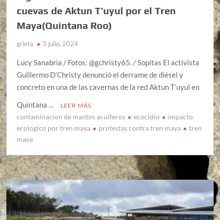
cuevas de Aktun T’uyul por el Tren
Maya(Quintana Roo)
grieta
3 julio, 2024
Lucy Sanabria / Fotos: @gchristy65. / Sopitas El activista
Guillermo D’Christy denunció el derrame de diésel y
concreto en una de las cavernas de la red Aktun T’uyul en
Quintana …
LEER MÁS
contaminacion de mantos acuiferos
ecocidio
impacto
ecologico por tren maya
protestas contra tren maya
tren
maya