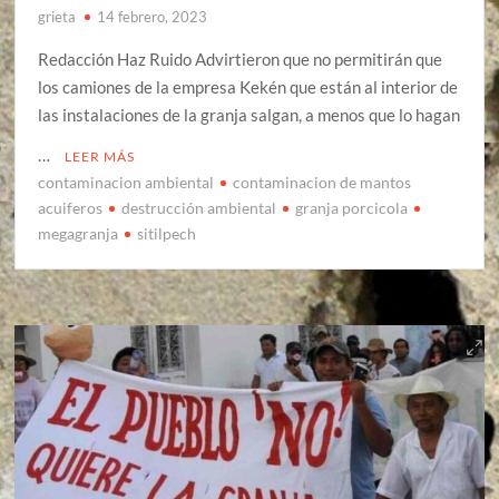
grieta
14 febrero, 2023
Redacción Haz Ruido Advirtieron que no permitirán que
los camiones de la empresa Kekén que están al interior de
las instalaciones de la granja salgan, a menos que lo hagan
…
LEER MÁS
contaminacion ambiental
contaminacion de mantos
acuiferos
destrucción ambiental
granja porcicola
megagranja
sitilpech