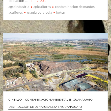
población …
LEER MÁS
agroindustria
apicultores
contaminacion de mantos
acuiferos
granja porcicola
keken
CINTILLO
CONTAMINACIÓN AMBIENTAL EN GUANAJUATO
DESTRUCCIÓN DE LA NATURALEZA EN GUANAJUATO