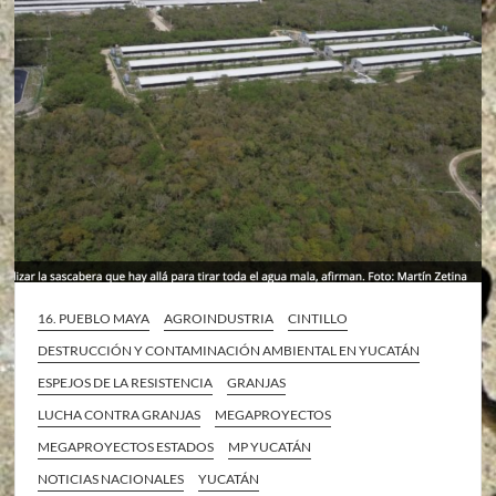
16. PUEBLO MAYA
AGROINDUSTRIA
CINTILLO
DESTRUCCIÓN Y CONTAMINACIÓN AMBIENTAL EN YUCATÁN
ESPEJOS DE LA RESISTENCIA
GRANJAS
LUCHA CONTRA GRANJAS
MEGAPROYECTOS
MEGAPROYECTOS ESTADOS
MP YUCATÁN
NOTICIAS NACIONALES
YUCATÁN