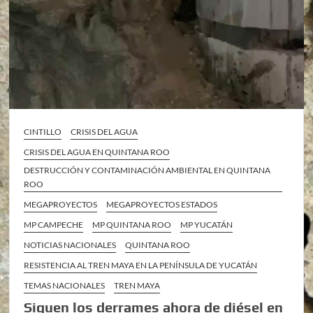
CINTILLO
CRISIS DEL AGUA
CRISIS DEL AGUA EN QUINTANA ROO
DESTRUCCIÓN Y CONTAMINACIÓN AMBIENTAL EN QUINTANA
ROO
MEGAPROYECTOS
MEGAPROYECTOS ESTADOS
MP CAMPECHE
MP QUINTANA ROO
MP YUCATÁN
NOTICIAS NACIONALES
QUINTANA ROO
RESISTENCIA AL TREN MAYA EN LA PENÍNSULA DE YUCATÁN
TEMAS NACIONALES
TREN MAYA
Siguen los derrames ahora de diésel en