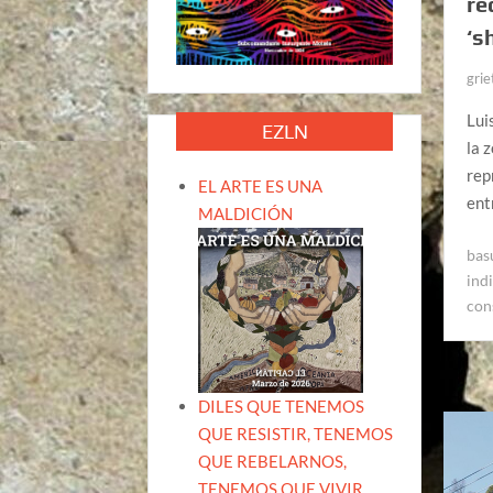
re
‘s
grie
Lui
EZLN
la 
rep
EL ARTE ES UNA
ent
MALDICIÓN
bas
ind
con
DILES QUE TENEMOS
QUE RESISTIR, TENEMOS
QUE REBELARNOS,
TENEMOS QUE VIVIR.