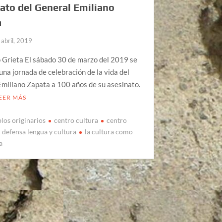
ato del General Emiliano
a
 abril, 2019
 Grieta El sábado 30 de marzo del 2019 se
una jornada de celebración de la vida del
miliano Zapata a 100 años de su asesinato.
EER MÁS
blos originarios
centro cultura
centro
defensa lengua y cultura
la cultura como
a