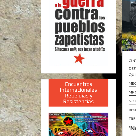
CIN
DES
QUI
Encuentros
ME
Internacionales
MP 
Rebeldías y
Resistencias
NOT
RES
TRE
‘N