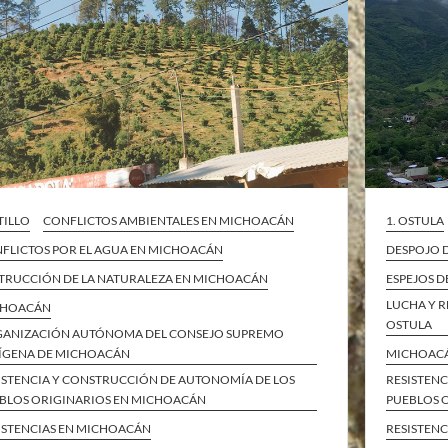
TILLO
CONFLICTOS AMBIENTALES EN MICHOACÁN
1. OSTULA
FLICTOS POR EL AGUA EN MICHOACÁN
DESPOJO D
TRUCCIÓN DE LA NATURALEZA EN MICHOACÁN
ESPEJOS D
LUCHA Y R
CHOACÁN
OSTULA
ANIZACIÓN AUTÓNOMA DEL CONSEJO SUPREMO
ÍGENA DE MICHOACÁN
MICHOAC
ISTENCIA Y CONSTRUCCIÓN DE AUTONOMÍA DE LOS
RESISTEN
BLOS ORIGINARIOS EN MICHOACÁN
PUEBLOS 
ISTENCIAS EN MICHOACÁN
RESISTEN