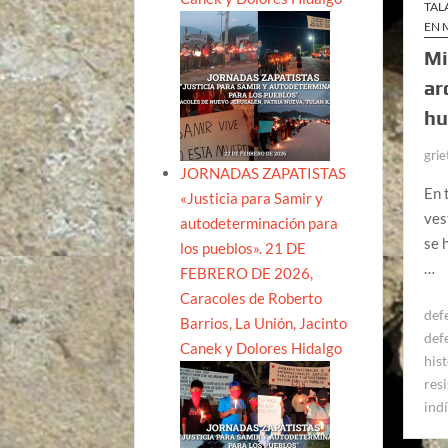
TAL
EN 
Mi
ar
hu
grie
JORNADAS ZAPATISTAS
En 
«Justicia para Samir y
ves
autodeterminación para
se 
los pueblos». 21 DE
…
FEBRERO DE 2026,
Caracoles de Roberto
def
Barrios, La Unión, Jacinto
def
Canek y Dolores Hidalgo
his
res
ind