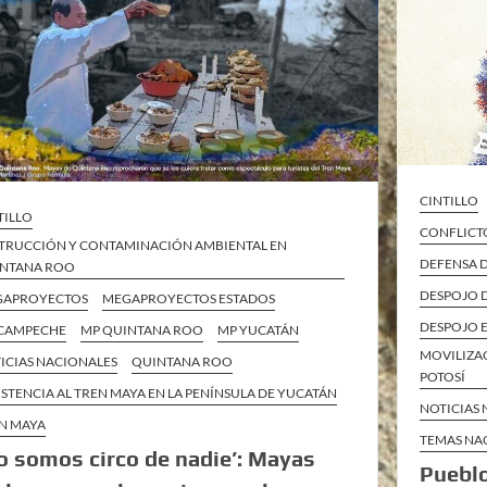
CINTILLO
TILLO
CONFLICTO
TRUCCIÓN Y CONTAMINACIÓN AMBIENTAL EN
DEFENSA 
NTANA ROO
DESPOJO D
GAPROYECTOS
MEGAPROYECTOS ESTADOS
DESPOJO E
CAMPECHE
MP QUINTANA ROO
MP YUCATÁN
MOVILIZAC
ICIAS NACIONALES
QUINTANA ROO
POTOSÍ
ISTENCIA AL TREN MAYA EN LA PENÍNSULA DE YUCATÁN
NOTICIAS
N MAYA
TEMAS NA
o somos circo de nadie’: Mayas
Pueblo