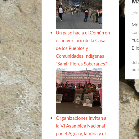
Ma
grie
Mér
com
Un paso hacia el Común en
Yuc
el aniversario de la Casa
Ell
de los Pueblos y
Comunidades Indígenas
def
“Samir Flores Soberanes”
pue
Organizaciones invitan a
la VI Asamblea Nacional
por el Agua y, la Vida y el