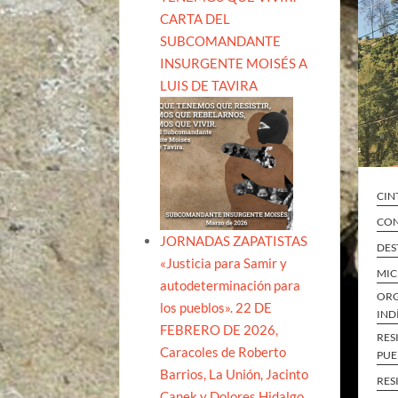
CARTA DEL
SUBCOMANDANTE
INSURGENTE MOISÉS A
LUIS DE TAVIRA
CIN
CON
JORNADAS ZAPATISTAS
DES
«Justicia para Samir y
MI
autodeterminación para
ORG
los pueblos». 22 DE
IND
FEBRERO DE 2026,
RES
Caracoles de Roberto
PUE
Barrios, La Unión, Jacinto
RES
Canek y Dolores Hidalgo