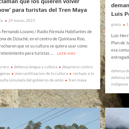
claman que los quieren volver
demand
how’ para turistas del Tren Maya
Luis P
ta
24 marzo, 2023
grieta
1
s Fernando Lozano / Radio Fórmula Habitantes de
Luis Her
zona de Dziuché, en el centro de Quintana Roo,
Plan de J
rocharon que se su cultura se quiera usar como
esa comun
retenimiento para turistas …
LEER MÁS
entregad
urero
defensa lengua y cultura
desprecio contra
defensa d
igenas
mercantilizacion de la cultura
rechazo a la
defensa l
sulta simulada del gobierno de amlo
tren maya
indigenas