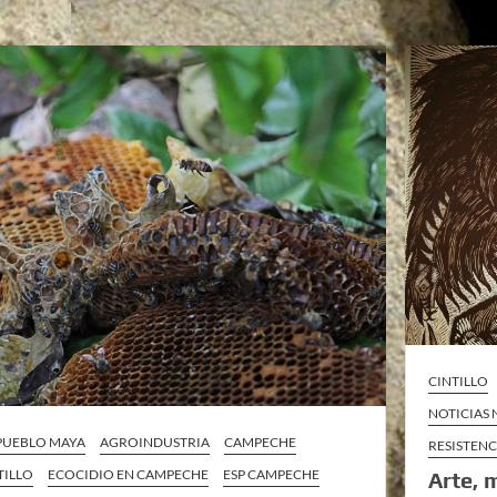
CINTILLO
NOTICIAS
 PUEBLO MAYA
AGROINDUSTRIA
CAMPECHE
RESISTENC
TILLO
ECOCIDIO EN CAMPECHE
ESP CAMPECHE
Arte, 