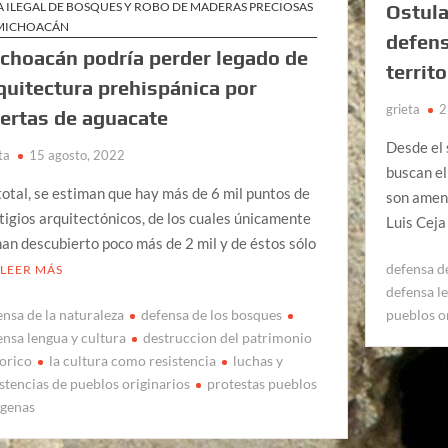
A ILEGAL DE BOSQUES Y ROBO DE MADERAS PRECIOSAS
Ostula
MICHOACÁN
defens
choacán podría perder legado de
territo
quitectura prehispánica por
grieta
2
ertas de aguacate
Desde el 
ta
15 agosto, 2022
buscan el
total, se estiman que hay más de 6 mil puntos de
son amena
tigios arquitectónicos, de los cuales únicamente
Luis Ceja
han descubierto poco más de 2 mil y de éstos sólo
defensa d
LEER MÁS
defensa l
ensa de la naturaleza
defensa de los bosques
pueblos o
ensa lengua y cultura
destruccion del patrimonio
torico
la cultura como resistencia
luchas y
istencias de pueblos originarios
protestas pueblos
ígenas