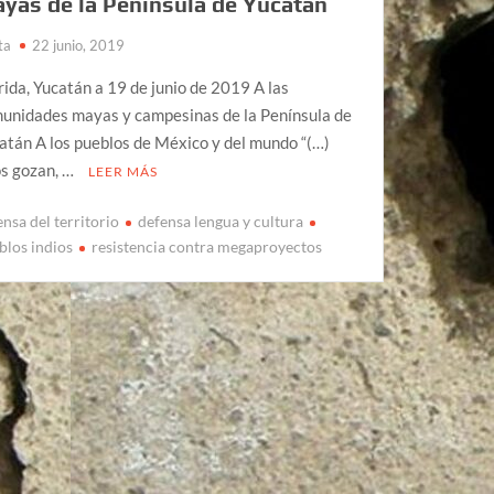
yas de la Península de Yucatán
ta
22 junio, 2019
ida, Yucatán a 19 de junio de 2019 A las
unidades mayas y campesinas de la Península de
atán A los pueblos de México y del mundo “(…)
os gozan, …
LEER MÁS
ensa del territorio
defensa lengua y cultura
blos indios
resistencia contra megaproyectos