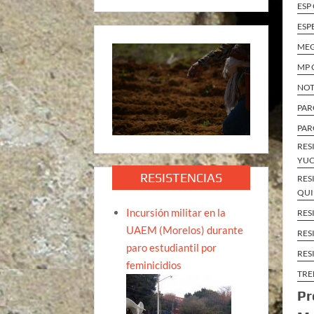
ESP
ESP
ME
MP 
NOT
PAR
PAR
RES
YUC
RESISTENCIAS
RES
QUI
Incursión militar en la
RES
UAEM (Morelos) durante
RES
paro estudiantil por
RES
feminicidios
TRE
Pr