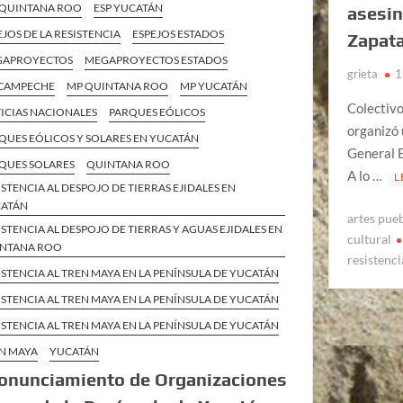
 QUINTANA ROO
ESP YUCATÁN
asesin
EJOS DE LA RESISTENCIA
ESPEJOS ESTADOS
Zapat
GAPROYECTOS
MEGAPROYECTOS ESTADOS
grieta
1
CAMPECHE
MP QUINTANA ROO
MP YUCATÁN
Colectivo
ICIAS NACIONALES
PARQUES EÓLICOS
organizó 
QUES EÓLICOS Y SOLARES EN YUCATÁN
General E
QUES SOLARES
QUINTANA ROO
A lo …
L
ISTENCIA AL DESPOJO DE TIERRAS EJIDALES EN
ATÁN
artes pue
ISTENCIA AL DESPOJO DE TIERRAS Y AGUAS EJIDALES EN
cultural
NTANA ROO
resistenci
ISTENCIA AL TREN MAYA EN LA PENÍNSULA DE YUCATÁN
ISTENCIA AL TREN MAYA EN LA PENÍNSULA DE YUCATÁN
ISTENCIA AL TREN MAYA EN LA PENÍNSULA DE YUCATÁN
N MAYA
YUCATÁN
onunciamiento de Organizaciones