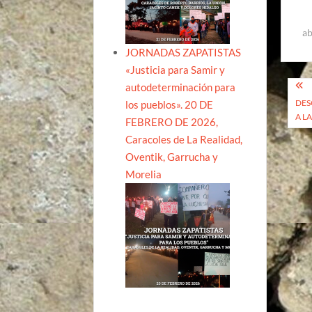
ab
JORNADAS ZAPATISTAS
«Justicia para Samir y
Na
autodeterminación para
DES
los pueblos». 20 DE
de
A L
FEBRERO DE 2026,
ent
Caracoles de La Realidad,
Oventik, Garrucha y
Morelia