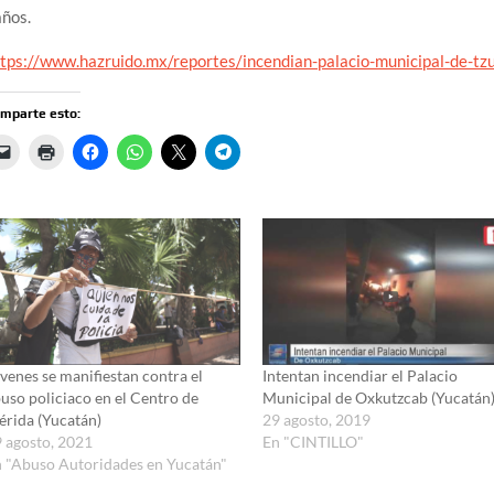
años.
ttps://www.hazruido.mx/reportes/incendian-palacio-municipal-de-t
mparte esto:
venes se manifiestan contra el
Intentan incendiar el Palacio
uso policiaco en el Centro de
Municipal de Oxkutzcab (Yucatán
rida (Yucatán)
29 agosto, 2019
 agosto, 2021
En "CINTILLO"
 "Abuso Autoridades en Yucatán"