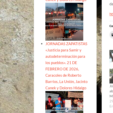
d
h
Co
JORNADAS ZAPATISTAS
«Justicia para Samir y
autodeterminación para
los pueblos». 21 DE
FEBRERO DE 2026,
Caracoles de Roberto
Barrios, La Unión, Jacinto
Jó
Canek y Dolores Hidalgo
ab
Mé
29
En