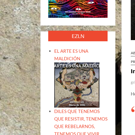
EZLN
EL ARTE ES UNA
A
MALDICIÓN
P
I
gr
H
DILES QUE TENEMOS
QUE RESISTIR, TENEMOS
QUE REBELARNOS,
TENEMOS QUE VIVIR.