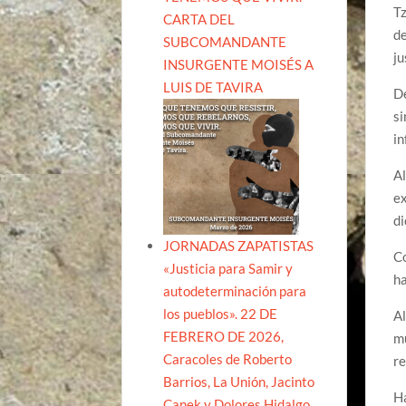
Tz
CARTA DEL
de
SUBCOMANDANTE
ju
INSURGENTE MOISÉS A
LUIS DE TAVIRA
De
si
in
Al
ex
di
JORNADAS ZAPATISTAS
Co
«Justicia para Samir y
ha
autodeterminación para
los pueblos». 22 DE
Al
FEBRERO DE 2026,
mu
Caracoles de Roberto
r
Barrios, La Unión, Jacinto
Ha
Canek y Dolores Hidalgo