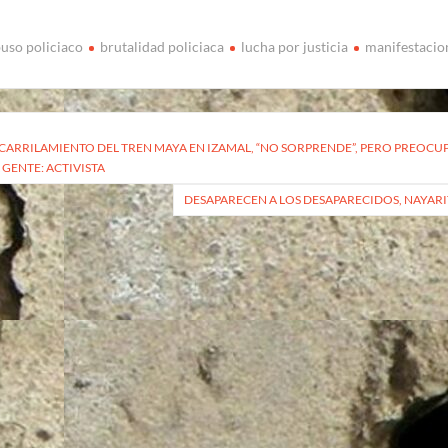
uso policiaco
brutalidad policiaca
lucha por justicia
manifestacio
vegación
CARRILAMIENTO DEL TREN MAYA EN IZAMAL, “NO SORPRENDE”, PERO PREOCU
A GENTE: ACTIVISTA
radas
DESAPARECEN A LOS DESAPARECIDOS, NAYARI