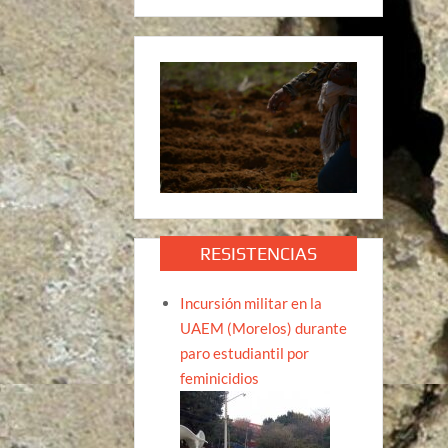
RESISTENCIAS
Incursión militar en la
UAEM (Morelos) durante
paro estudiantil por
feminicidios