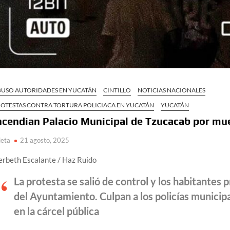
BUSO AUTORIDADES EN YUCATÁN
CINTILLO
NOTICIAS NACIONALES
ROTESTAS CONTRA TORTURA POLICIACA EN YUCATÁN
YUCATÁN
ncendian Palacio Municipal de Tzucacab por mu
ieta
21 agosto, 2025
erbeth Escalante / Haz Ruido
La protesta se salió de control y los habitantes 
del Ayuntamiento. Culpan a los policías munici
en la cárcel pública