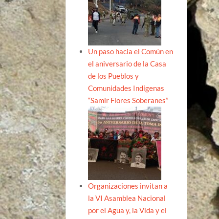
Un paso hacia el Común en
el aniversario de la Casa
de los Pueblos y
Comunidades Indígenas
“Samir Flores Soberanes”
Organizaciones invitan a
la VI Asamblea Nacional
por el Agua y, la Vida y el