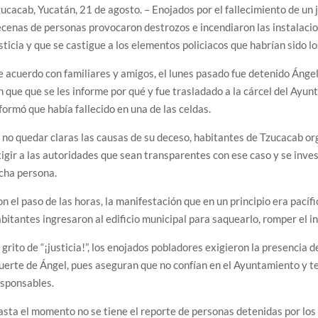
ucacab, Yucatán, 21 de agosto. – Enojados por el fallecimiento de un 
cenas de personas provocaron destrozos e incendiaron las instalacio
sticia y que se castigue a los elementos policiacos que habrían sido l
 acuerdo con familiares y amigos, el lunes pasado fue detenido Ángel 
n que que se les informe por qué y fue trasladado a la cárcel del Ayu
formó que había fallecido en una de las celdas.
 no quedar claras las causas de su deceso, habitantes de Tzucacab o
igir a las autoridades que sean transparentes con ese caso y se inve
cha persona.
n el paso de las horas, la manifestación que en un principio era pacífi
bitantes ingresaron al edificio municipal para saquearlo, romper el i
 grito de “¡justicia!”, los enojados pobladores exigieron la presencia 
erte de Ángel, pues aseguran que no confían en el Ayuntamiento y t
esponsables.
sta el momento no se tiene el reporte de personas detenidas por los h