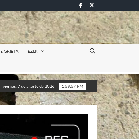
Facebook
Twitter
Buscar:
E GRIETA
EZLN
ilitar en la UAEM (Morelos) durante paro estudiantil por feminici
viernes, 7 de agosto de 2026
1:58:59 PM
ilitar en la UAEM (Morelos) durante paro estudiantil por feminici