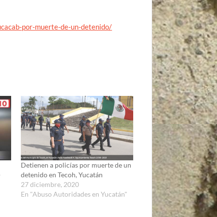
zucacab-por-muerte-de-un-detenido/
Detienen a policías por muerte de un
)
detenido en Tecoh, Yucatán
27 diciembre, 2020
En "Abuso Autoridades en Yucatán"