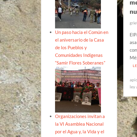
me
nu
grie
Un paso hacia el Común en
ElP
el aniversario de la Casa
asa
de los Pueblos y
com
Comunidades Indígenas
Méx
“Samir Flores Soberanes”
L
api
ley
Organizaciones invitan a
la VI Asamblea Nacional
por el Agua y, la Vida y el