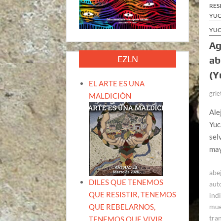
RES
YUC
YUC
Ag
EZLN
ab
(Y
EL ARTE ES UNA
grie
MALDICIÓN
Ale
Yuc
sel
may
abe
DILES QUE TENEMOS
aut
QUE RESISTIR, TENEMOS
ind
QUE REBELARNOS,
mue
tra
TENEMOS QUE VIVIR.