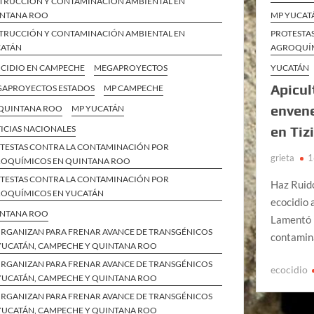
TRUCCIÓN Y CONTAMINACIÓN AMBIENTAL EN
NTANA ROO
MP YUCAT
TRUCCIÓN Y CONTAMINACIÓN AMBIENTAL EN
PROTESTA
ATÁN
AGROQUÍM
CIDIO EN CAMPECHE
MEGAPROYECTOS
YUCATÁN
Apicul
APROYECTOS ESTADOS
MP CAMPECHE
enven
QUINTANA ROO
MP YUCATÁN
ICIAS NACIONALES
en Tiz
TESTAS CONTRA LA CONTAMINACIÓN POR
grieta
1
OQUÍMICOS EN QUINTANA ROO
TESTAS CONTRA LA CONTAMINACIÓN POR
Haz Ruido
OQUÍMICOS EN YUCATÁN
ecocidio 
NTANA ROO
Lamentó l
ORGANIZAN PARA FRENAR AVANCE DE TRANSGÉNICOS
contamina
YUCATÁN, CAMPECHE Y QUINTANA ROO
ORGANIZAN PARA FRENAR AVANCE DE TRANSGÉNICOS
ecocidio
YUCATÁN, CAMPECHE Y QUINTANA ROO
ORGANIZAN PARA FRENAR AVANCE DE TRANSGÉNICOS
YUCATÁN, CAMPECHE Y QUINTANA ROO