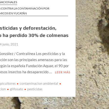
 NACIONALES
S CONTRA LA CONTAMINACIÓN POR
ICOS EN YUCATÁN
sticidas y deforestación,
o ha perdido 30% de colmenas
4 junio, 2021
onzález / Contralínea Los pesticidas y la
ción son las principales amenazas para las
egún la española Fundación Aquae, el 90 por
 esos insectos ha desaparecido …
LEER MÁS
apicultores
contaminacion ambiental
cion
glifosato
pesticidas