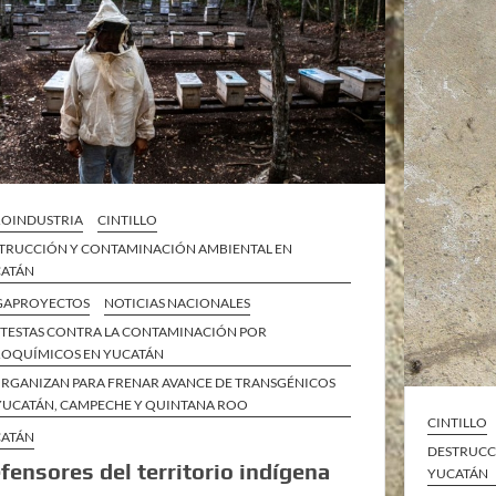
OINDUSTRIA
CINTILLO
TRUCCIÓN Y CONTAMINACIÓN AMBIENTAL EN
ATÁN
GAPROYECTOS
NOTICIAS NACIONALES
TESTAS CONTRA LA CONTAMINACIÓN POR
OQUÍMICOS EN YUCATÁN
ORGANIZAN PARA FRENAR AVANCE DE TRANSGÉNICOS
YUCATÁN, CAMPECHE Y QUINTANA ROO
CINTILLO
ATÁN
DESTRUCC
fensores del territorio indígena
YUCATÁN