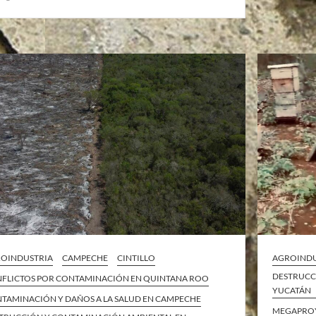
OINDUSTRIA
CAMPECHE
CINTILLO
AGROINDU
DESTRUCC
FLICTOS POR CONTAMINACIÓN EN QUINTANA ROO
YUCATÁN
TAMINACIÓN Y DAÑOS A LA SALUD EN CAMPECHE
MEGAPRO