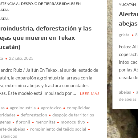
ISTENCIA AL DESPOJO DE TIERRAS EJIDALES EN
YUCATÁN
ATÁN
Alerta
ATÁN
abejas
roindustria, deforestación y las
grieta
8
ejas que mueren en Tekax
ucatán)
Fotos: Al
coperach
ta
22 julio, 2025
intoxicac
por las A
jandro Ruiz / Jaltún En Tekax, al sur del estado de
oleada d
atán, la expansión agroindustrial arrasa con la
va, extermina abejas y fractura comunidades
abejas
as. Este modelo está impulsado por …
LEER MÁS
de abejas
jas
agroindustria
agrotoxico
complicidad
oridades
deforestacion
despojo de territorios
igenas
fipronil
menonitas
monocultivo
rte de abejas
rompimiento del tejido social
nsgenicos