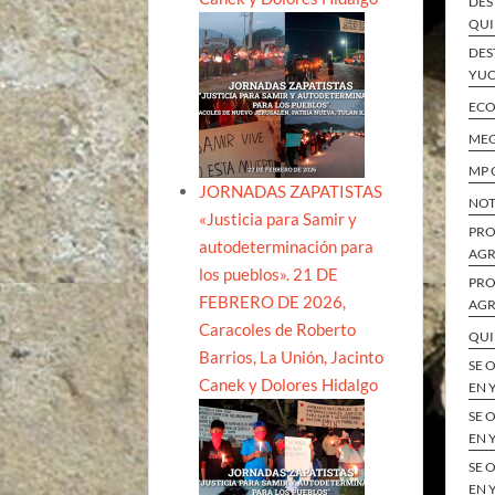
DES
QUI
DES
YUC
ECO
MEG
MP 
JORNADAS ZAPATISTAS
NOT
«Justicia para Samir y
PRO
autodeterminación para
AGR
los pueblos». 21 DE
PRO
FEBRERO DE 2026,
AGR
Caracoles de Roberto
QUI
Barrios, La Unión, Jacinto
SE 
Canek y Dolores Hidalgo
EN 
SE 
EN 
SE 
EN 