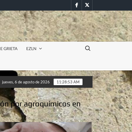
Facebook
Twitter
Buscar:
E GRIETA
EZLN
ncursión militar en la UAEM (Morelos) durante paro estudiantil po
jueves, 6 de agosto de 2026
11:28:55 AM
ncursión militar en la UAEM (Morelos) durante paro estudiantil po
ión por agroquímicos en