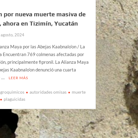
n por nueva muerte masiva de
, ahora en Tizimín, Yucatán
 agosto, 2024
ianza Maya por las Abejas Kaabnalo’on / La
a Encuentran 769 colmenas afectadas por
ión, principalmente fipronil. La Alianza Maya
bejas Kaabnalo’on denunció una cuarta
e …
LEER MÁS
agroquimicos
autoridades omisas
muerte
plaguicidas