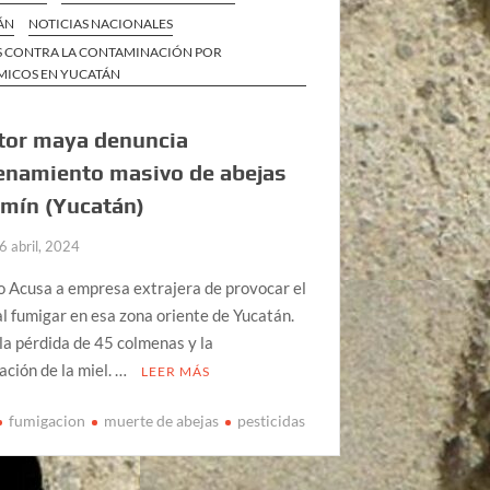
ÁN
NOTICIAS NACIONALES
S CONTRA LA CONTAMINACIÓN POR
ICOS EN YUCATÁN
tor maya denuncia
enamiento masivo de abejas
imín (Yucatán)
6 abril, 2024
 Acusa a empresa extrajera de provocar el
al fumigar en esa zona oriente de Yucatán.
a pérdida de 45 colmenas y la
ción de la miel. …
LEER MÁS
fumigacion
muerte de abejas
pesticidas