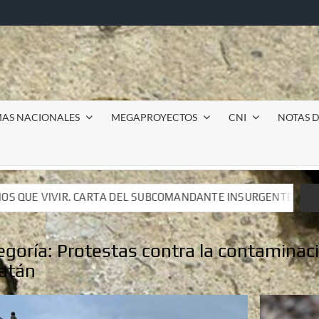
MAS NACIONALES
MEGAPROYECTOS
CNI
NOTAS D
COMANDANTE INSURGENTE MOISÉS A LUIS DE TAVIRA
I
COMANDANTE INSURGENTE MOISÉS A LUIS DE TAVIRA
I
egoría:
Protestas contra la contaminac
atán