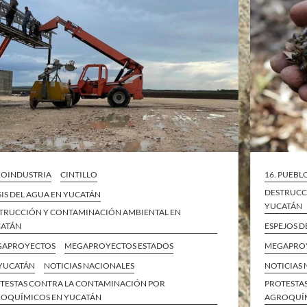
OINDUSTRIA
CINTILLO
16. PUEBL
DESTRUCC
SIS DEL AGUA EN YUCATÁN
YUCATÁN
TRUCCIÓN Y CONTAMINACIÓN AMBIENTAL EN
ATÁN
ESPEJOS D
GAPROYECTOS
MEGAPROYECTOS ESTADOS
MEGAPROY
YUCATÁN
NOTICIAS NACIONALES
NOTICIAS
TESTAS CONTRA LA CONTAMINACIÓN POR
PROTESTA
OQUÍMICOS EN YUCATÁN
AGROQUÍM