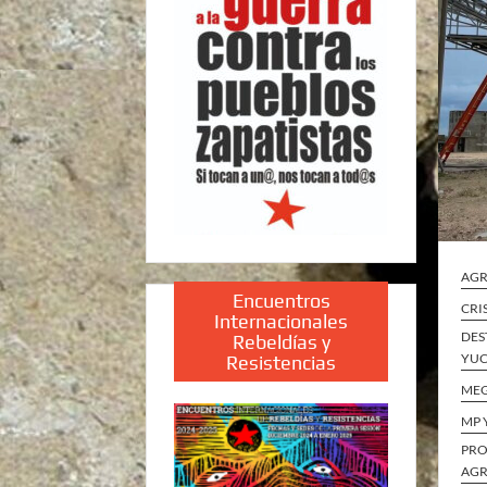
AGR
Encuentros
CRI
Internacionales
DES
Rebeldías y
YUC
Resistencias
ME
MP 
PRO
AGR