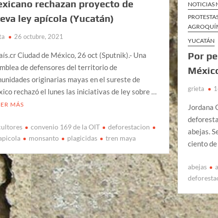
xicano rechazan proyecto de
NOTICIAS
eva ley apícola (Yucatán)
PROTESTA
AGROQUÍM
ta
26 octubre, 2021
YUCATÁN
Por pe
aís.cr Ciudad de México, 26 oct (Sputnik).- Una
mblea de defensores del territorio de
Méxic
unidades originarias mayas en el sureste de
grieta
1
ico rechazó el lunes las iniciativas de ley sobre …
EER MÁS
Jordana G
deforesta
cultores
convenio 169 de la OIT
deforestacion
abejas. S
 apicola
monsanto
plagicidas
tren maya
ciento de
abejas
deforesta