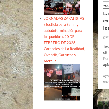
YUC
La
JORNADAS ZAPATISTAS
ex
«Justicia para Samir y
lo
autodeterminación para
los pueblos». 20 DE
grie
FEBRERO DE 2026,
Tex
Caracoles de La Realidad,
últ
Oventik, Garrucha y
Pen
Morelia
api
agr
env