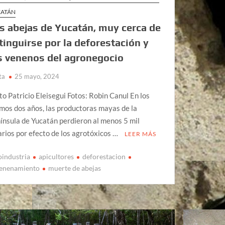
ATÁN
s abejas de Yucatán, muy cerca de
tinguirse por la deforestación y
s venenos del agronegocio
ta
25 mayo, 2024
to Patricio Eleisegui Fotos: Robin Canul En los
imos dos años, las productoras mayas de la
ínsula de Yucatán perdieron al menos 5 mil
arios por efecto de los agrotóxicos …
LEER MÁS
oindustria
apicultores
deforestacion
enenamiento
muerte de abejas