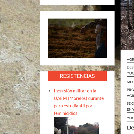
AGR
DES
YUC
RESISTENCIAS
ME
PRO
Incursión militar en la
AGR
UAEM (Morelos) durante
SE 
paro estudiantil por
EN 
feminicidios
YUC
De