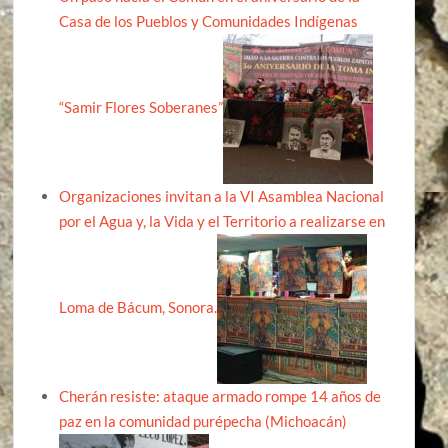
Casa de los Pueblos y Comunidades Indígenas
“Samir Flores Soberanes”
Organizaciones invitan a la VI Asamblea Nacional
por el Agua y, la Vida y el Territorio a realizarse en
Loma de Bácum, Sonora.
Cherán resiste: ataque armado rompe 14 años de
paz en la comunidad purépecha (Michoacán)