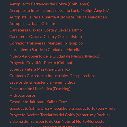
Aeropuerto Barrancas del Cobre (Chihuahua)
Aeropuerto Internacional de Santa Lucía “Felipe Ángeles”
Autopista La Pera-Cuautla
Autopista Toluca-Naucalpán
Autopista Urbana Oriente
Carreteras Oaxaca-Costa y Oaxaca-Istmo
Carreteras Oaxaca-Costa y Oaxaca-Istmo
Corredor transversal Manzanillo-Tampico
Libramiento Sur de la Ciudad de Morelia
Nuevo Aeropuerto de la Ciudad de México (México)
Proyecto Cuyutlán-Puerto (Colima)
Supercarretera Mazatlán-Durango
Contacto
Corredores industriales
Desaparecidos
Espejos de la resistencia
Feminicidios
Fracturación Hidráulica (Fracking)
Hidrocarburos
Gasoducto Jaltipan – Salina Cruz
Gasoducto Salina Cruz – Tapachula
Gasoducto Tuxpan – Tula
Proyecto Aceites Terciarios del Golfo (Veracruz y Puebla)
Sistema de Transporte de Gas Natural Norte-Noroeste