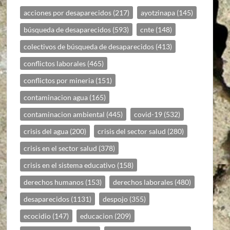
acciones por desaparecidos
(217)
ayotzinapa
(145)
búsqueda de desaparecidos
(593)
cnte
(148)
colectivos de búsqueda de desaparecidos
(413)
conflictos laborales
(465)
conflictos por mineria
(151)
contaminacion agua
(165)
contaminacion ambiental
(445)
covid-19
(532)
crisis del agua
(200)
crisis del sector salud
(280)
crisis en el sector salud
(378)
crisis en el sistema educativo
(158)
derechos humanos
(153)
derechos laborales
(480)
desaparecidos
(1131)
despojo
(355)
ecocidio
(147)
educacion
(209)