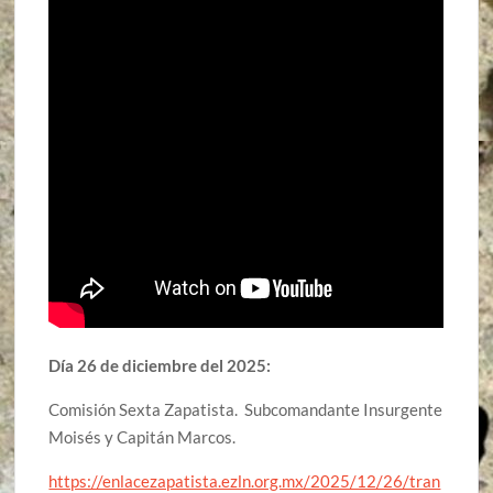
Día 26 de diciembre del 2025:
Comisión Sexta Zapatista. Subcomandante Insurgente
Moisés y Capitán Marcos.
https://enlacezapatista.ezln.org.mx/2025/12/26/tran