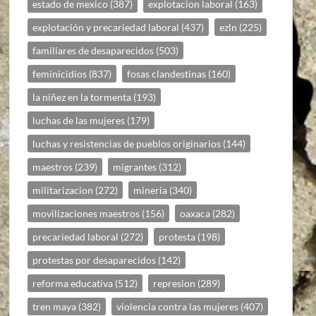
estado de mexico
(387)
explotacion laboral
(163)
explotación y precariedad laboral
(437)
ezln
(225)
familiares de desaparecidos
(503)
feminicidios
(837)
fosas clandestinas
(160)
la niñez en la tormenta
(193)
luchas de las mujeres
(179)
luchas y resistencias de pueblos originarios
(144)
maestros
(239)
migrantes
(312)
militarizacion
(272)
mineria
(340)
movilizaciones maestros
(156)
oaxaca
(282)
precariedad laboral
(272)
protesta
(198)
protestas por desaparecidos
(142)
reforma educativa
(512)
represion
(289)
tren maya
(382)
violencia contra las mujeres
(407)