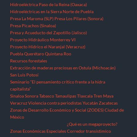
Hidroeléctrica Paso de la Reina (Oaxaca)
Hidroeléctricas en la Sierra Norte de Puebla
Presa La Maroma (SLP)
Presa Los Pilares (Sonora)
Presa Picachos (Sinaloa)
Presa y Acueducto del Zapotillo (Jalisco)
Proyecto Hidráulico Monterrey VI
Proyecto Hídrico el Naranjal (Veracruz)
Puebla
Querétaro
Quintana Roo
Recursos forestales
Extracción de maderas preciosas en Ostula (Michoacán)
San Luis Potosí
Seminario “El pensamiento crítico frente a la hidra
capitalista”
Sinaloa
Sonora
Tabasco
Tamaulipas
Tlaxcala
Tren Maya
Veracruz
Violencia contra periodistas
Yucatán
Zacatecas
Zonas de Desarrollo Económico y Social (ZODES) Ciudad de
México
¿Qué es un megaproyecto?
Zonas Económicas Especiales
Corredor transístimico