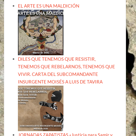
EL ARTE ES UNA MALDICIÓN
DILES QUE TENEMOS QUE RESISTIR,
TENEMOS QUE REBELARNOS, TENEMOS QUE
VIVIR. CARTA DEL SUBCOMANDANTE
INSURGENTE MOISÉS A LUIS DE TAVIRA
JORNADAS ZAPATISTAS «Justicia para Samir y