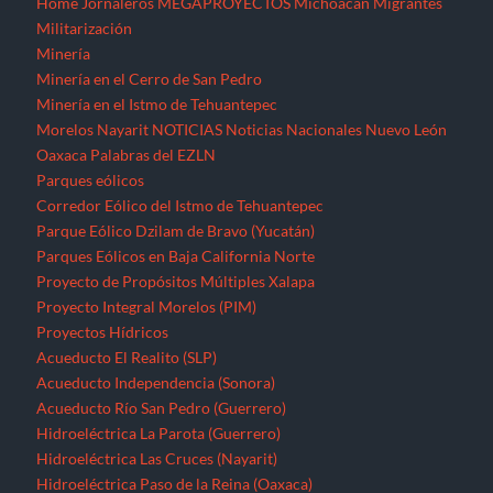
Home
Jornaleros
MEGAPROYECTOS
Michoacán
Migrantes
Militarización
Minería
Minería en el Cerro de San Pedro
Minería en el Istmo de Tehuantepec
Morelos
Nayarit
NOTICIAS
Noticias Nacionales
Nuevo León
Oaxaca
Palabras del EZLN
Parques eólicos
Corredor Eólico del Istmo de Tehuantepec
Parque Eólico Dzilam de Bravo (Yucatán)
Parques Eólicos en Baja California Norte
Proyecto de Propósitos Múltiples Xalapa
Proyecto Integral Morelos (PIM)
Proyectos Hídricos
Acueducto El Realito (SLP)
Acueducto Independencia (Sonora)
Acueducto Río San Pedro (Guerrero)
Hidroeléctrica La Parota (Guerrero)
Hidroeléctrica Las Cruces (Nayarit)
Hidroeléctrica Paso de la Reina (Oaxaca)