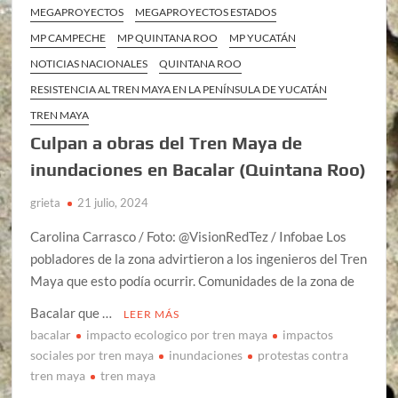
MEGAPROYECTOS
MEGAPROYECTOS ESTADOS
MP CAMPECHE
MP QUINTANA ROO
MP YUCATÁN
NOTICIAS NACIONALES
QUINTANA ROO
RESISTENCIA AL TREN MAYA EN LA PENÍNSULA DE YUCATÁN
TREN MAYA
Culpan a obras del Tren Maya de
inundaciones en Bacalar (Quintana Roo)
grieta
21 julio, 2024
Carolina Carrasco / Foto: @VisionRedTez / Infobae Los
pobladores de la zona advirtieron a los ingenieros del Tren
Maya que esto podía ocurrir. Comunidades de la zona de
Bacalar que …
LEER MÁS
bacalar
impacto ecologico por tren maya
impactos
sociales por tren maya
inundaciones
protestas contra
tren maya
tren maya