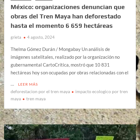
México: organizaciones denuncian que
obras del Tren Maya han deforestado
hasta el momento 6 659 hectáreas
grieta
4 agosto, 2024
Thelma Gómez Durán / Mongabay Un análisis de
imágenes satelitales, realizado por la organización no
gubernamental CartoCrítica, mostró que 10 831
hectáreas hoy son ocupadas por obras relacionadas con el
…
LEER MÁS
deforestacion por el tren maya
impacto ecologico por tren
maya
tren maya