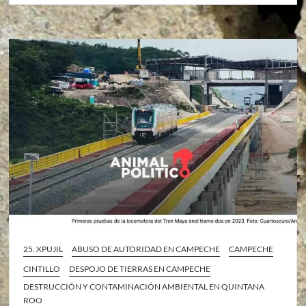
25. XPUJIL
ABUSO DE AUTORIDAD EN CAMPECHE
CAMPECHE
CINTILLO
DESPOJO DE TIERRAS EN CAMPECHE
DESTRUCCIÓN Y CONTAMINACIÓN AMBIENTAL EN QUINTANA
ROO