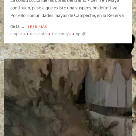
La construcción de las obras del tramo 7 del Tren Maya
continúan, pese a que existe una suspensión definitiva.
Por ello, comunidades mayas de Campeche, en la Reserva
de la …
LEER MÁS
amparo
desacato
tren maya
xpujil