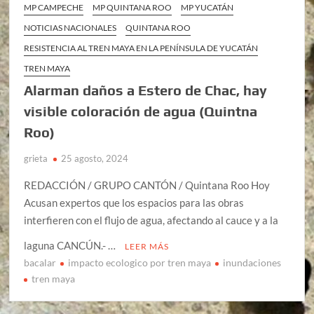
MP CAMPECHE
MP QUINTANA ROO
MP YUCATÁN
NOTICIAS NACIONALES
QUINTANA ROO
RESISTENCIA AL TREN MAYA EN LA PENÍNSULA DE YUCATÁN
TREN MAYA
Alarman daños a Estero de Chac, hay
visible coloración de agua (Quintna
Roo)
grieta
25 agosto, 2024
REDACCIÓN / GRUPO CANTÓN / Quintana Roo Hoy
Acusan expertos que los espacios para las obras
interfieren con el flujo de agua, afectando al cauce y a la
laguna CANCÚN.- …
LEER MÁS
bacalar
impacto ecologico por tren maya
inundaciones
tren maya