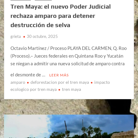
Tren Maya: el nuevo Poder Judicial
rechaza amparo para detener
destrucción de selva
grieta
30 octubre, 2025
Octavio Martínez / Proceso PLAYA DEL CARMEN, Q. Roo
(Proceso).– Jueces federales en Quintana Roo y Yucatán
se niegan a admitir una nueva solicitud de amparo contra
el desmonte de …
LEER MÁS
amparo
deforestacion por el tren maya
impacto
ecologico por tren maya
tren maya