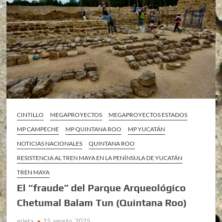
CINTILLO
MEGAPROYECTOS
MEGAPROYECTOS ESTADOS
MP CAMPECHE
MP QUINTANA ROO
MP YUCATÁN
NOTICIAS NACIONALES
QUINTANA ROO
RESISTENCIA AL TREN MAYA EN LA PENÍNSULA DE YUCATÁN
TREN MAYA
El “fraude” del Parque Arqueológico
Chetumal Balam Tun (Quintana Roo)
grieta
15 agosto, 2025