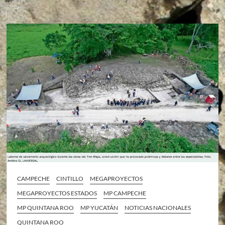
CAMPECHE
CINTILLO
MEGAPROYECTOS
MEGAPROYECTOS ESTADOS
MP CAMPECHE
MP QUINTANA ROO
MP YUCATÁN
NOTICIAS NACIONALES
QUINTANA ROO