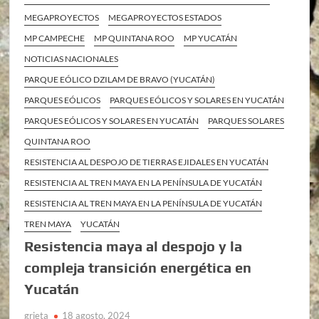
MEGAPROYECTOS
MEGAPROYECTOS ESTADOS
MP CAMPECHE
MP QUINTANA ROO
MP YUCATÁN
NOTICIAS NACIONALES
PARQUE EÓLICO DZILAM DE BRAVO (YUCATÁN)
PARQUES EÓLICOS
PARQUES EÓLICOS Y SOLARES EN YUCATÁN
PARQUES EÓLICOS Y SOLARES EN YUCATÁN
PARQUES SOLARES
QUINTANA ROO
RESISTENCIA AL DESPOJO DE TIERRAS EJIDALES EN YUCATÁN
RESISTENCIA AL TREN MAYA EN LA PENÍNSULA DE YUCATÁN
RESISTENCIA AL TREN MAYA EN LA PENÍNSULA DE YUCATÁN
TREN MAYA
YUCATÁN
Resistencia maya al despojo y la
compleja transición energética en
Yucatán
grieta
18 agosto, 2024