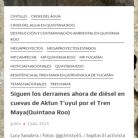
CINTILLO
CRISIS DEL AGUA
CRISIS DEL AGUA EN QUINTANA ROO
DESTRUCCIÓN Y CONTAMINACIÓN AMBIENTAL EN QUINTANA
ROO
MEGAPROYECTOS
MEGAPROYECTOS ESTADOS
MP CAMPECHE
MP QUINTANA ROO
MP YUCATÁN
NOTICIAS NACIONALES
QUINTANA ROO
RESISTENCIA AL TREN MAYA EN LA PENÍNSULA DE YUCATÁN
TEMAS NACIONALES
TREN MAYA
Siguen los derrames ahora de diésel en
cuevas de Aktun T’uyul por el Tren
Maya(Quintana Roo)
grieta
3 julio, 2024
Lucy Sanabria / Fotos: @gchristy65. / Sopitas El activista