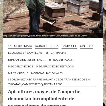
16. PUEBLO MAYA
AGROINDUSTRIA
CAMPECHE
CINTILLO
ECOCIDIO EN CAMPECHE
ESP CAMPECHE
ESPEJOS DE LA RESISTENCIA
ESPEJOS ESTADOS
MEGAPROYECTOS
MEGAPROYECTOS ESTADOS
MP CAMPECHE
NOTICIAS NACIONALES
SE ORGANIZAN PARA FRENAR AVANCE DE TRANSGÉNICOS EN
YUCATÁN, CAMPECHE Y QUINTANA ROO
Apicultores mayas de Campeche
denuncian incumplimiento de
suspensiones de amparos