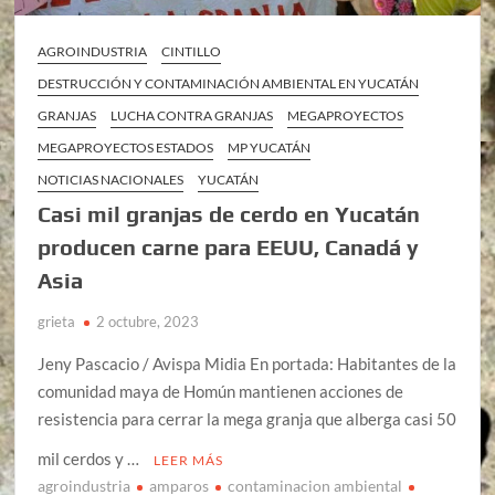
AGROINDUSTRIA
CINTILLO
DESTRUCCIÓN Y CONTAMINACIÓN AMBIENTAL EN YUCATÁN
GRANJAS
LUCHA CONTRA GRANJAS
MEGAPROYECTOS
MEGAPROYECTOS ESTADOS
MP YUCATÁN
NOTICIAS NACIONALES
YUCATÁN
Casi mil granjas de cerdo en Yucatán
producen carne para EEUU, Canadá y
Asia
grieta
2 octubre, 2023
Jeny Pascacio / Avispa Midia En portada: Habitantes de la
comunidad maya de Homún mantienen acciones de
resistencia para cerrar la mega granja que alberga casi 50
mil cerdos y …
LEER MÁS
agroindustria
amparos
contaminacion ambiental