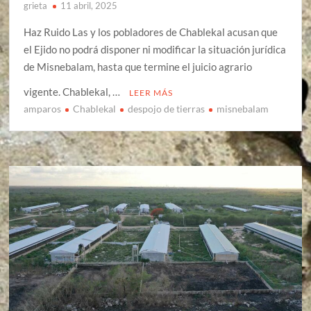
grieta
11 abril, 2025
Haz Ruido Las y los pobladores de Chablekal acusan que
el Ejido no podrá disponer ni modificar la situación jurídica
de Misnebalam, hasta que termine el juicio agrario
vigente. Chablekal, …
LEER MÁS
amparos
Chablekal
despojo de tierras
misnebalam