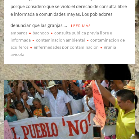
porque consideró que se violó el derecho de consulta libre
e informada a comunidades mayas. Los pobladores
denuncian que las granjas …
LEER MÁS
amparos
bachoco
consulta publica previa libre e
informada
contaminacion ambiental
contaminacion de
acuiferos
enfermedades por contaminacion
granja
avicola