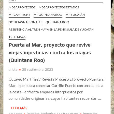
MEGAPROYECTOS
MEGAPROYECTOS ESTADOS
MP CAMPECHE
MP QUINTANA ROO
MP YUCATÁN
NOTICIAS NACIONALES
QUINTANA ROO
RESISTENCIA AL TREN MAYA EN LA PENÍNSULA DE YUCATÁN
TREN MAYA
Puerta al Mar, proyecto que revive
viejas injusticias contra los mayas
(Quintana Roo)
grieta
28 septiembre, 2023
Octavio Martínez / Revista Proceso El proyecto Puerta al
Mar –que busca conectar Carrillo Puerto con una salida a
la costa– enfrenta amparos interpuestos por
comunidades originarias, cuyos habitantes recuerdan …
LEER MÁS
amparos
impacto ecologico por tren maya
impactos