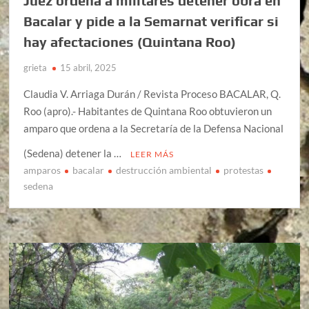
Juez ordena a militares detener obra en
Bacalar y pide a la Semarnat verificar si
hay afectaciones (Quintana Roo)
grieta
15 abril, 2025
Claudia V. Arriaga Durán / Revista Proceso BACALAR, Q.
Roo (apro).- Habitantes de Quintana Roo obtuvieron un
amparo que ordena a la Secretaría de la Defensa Nacional
(Sedena) detener la …
LEER MÁS
amparos
bacalar
destrucción ambiental
protestas
sedena