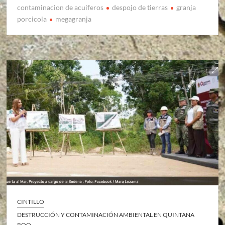
contaminacion de acuiferos
despojo de tierras
granja
porcicola
megagranja
CINTILLO
DESTRUCCIÓN Y CONTAMINACIÓN AMBIENTAL EN QUINTANA
ROO