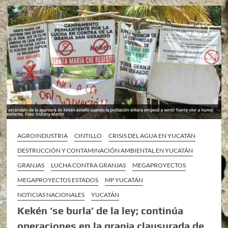
AGROINDUSTRIA
CINTILLO
CRISIS DEL AGUA EN YUCATÁN
DESTRUCCIÓN Y CONTAMINACIÓN AMBIENTAL EN YUCATÁN
GRANJAS
LUCHA CONTRA GRANJAS
MEGAPROYECTOS
MEGAPROYECTOS ESTADOS
MP YUCATÁN
NOTICIAS NACIONALES
YUCATÁN
Kekén ‘se burla’ de la ley; continúa
operaciones en la granja clausurada de