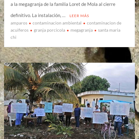
a la megagranja de la familia Loret de Mola al cierre
definitivo. La instalación, …
LEER MÁS
amparos
contaminacion ambiental
contaminacion de
acuiferos
granja porcicola
megagranja
santa maria
chi