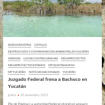
AGROINDUSTRIA
CINTILLO
DESTRUCCIÓN Y CONTAMINACIÓN AMBIENTAL EN YUCATÁN
GRANJAS
LUCHA CONTRA GRANJAS
MEGAPROYECTOS
MEGAPROYECTOS ESTADOS
MP QUINTANA ROO
MP YUCATÁN
NOTICIAS NACIONALES
YUCATÁN
Juzgado Federal frena a Bachoco en
Yucatán
grieta
20 noviembre, 2023
Pie de Página La autoridad federal otorgó el amparó