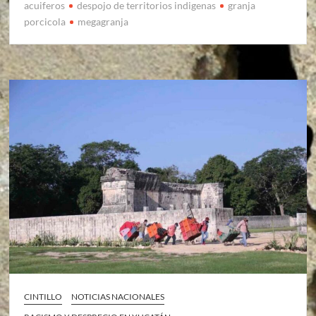
acuiferos
despojo de territorios indigenas
granja
porcicola
megagranja
CINTILLO
NOTICIAS NACIONALES