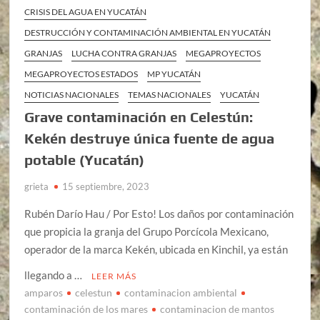
CRISIS DEL AGUA EN YUCATÁN
DESTRUCCIÓN Y CONTAMINACIÓN AMBIENTAL EN YUCATÁN
GRANJAS
LUCHA CONTRA GRANJAS
MEGAPROYECTOS
MEGAPROYECTOS ESTADOS
MP YUCATÁN
NOTICIAS NACIONALES
TEMAS NACIONALES
YUCATÁN
Grave contaminación en Celestún:
Kekén destruye única fuente de agua
potable (Yucatán)
grieta
15 septiembre, 2023
Rubén Darío Hau / Por Esto! Los daños por contaminación
que propicia la granja del Grupo Porcícola Mexicano,
operador de la marca Kekén, ubicada en Kinchil, ya están
llegando a …
LEER MÁS
amparos
celestun
contaminacion ambiental
contaminación de los mares
contaminacion de mantos