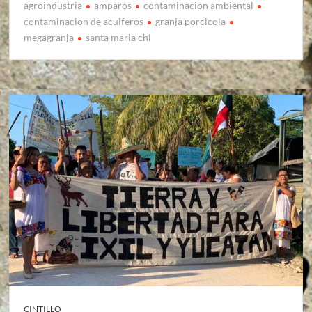
agroindustria
amparos
contaminacion ambiental
contaminacion de acuiferos
granja porcicola
megagranja
santa maria chi
CINTILLO