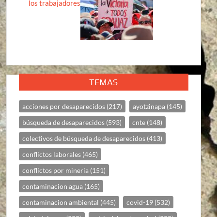
los trabajadores
TEMAS
acciones por desaparecidos
(217)
ayotzinapa
(145)
búsqueda de desaparecidos
(593)
cnte
(148)
colectivos de búsqueda de desaparecidos
(413)
conflictos laborales
(465)
conflictos por mineria
(151)
contaminacion agua
(165)
contaminacion ambiental
(445)
covid-19
(532)