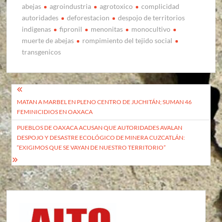
abejas
agroindustria
agrotoxico
complicidad
autoridades
deforestacion
despojo de territorios
indigenas
fipronil
menonitas
monocultivo
muerte de abejas
rompimiento del tejido social
transgenicos
Navegación
MATAN A MARBEL EN PLENO CENTRO DE JUCHITÁN; SUMAN 46
de
FEMINICIDIOS EN OAXACA
entradas
PUEBLOS DE OAXACA ACUSAN QUE AUTORIDADES AVALAN
DESPOJO Y DESASTRE ECOLÓGICO DE MINERA CUZCATLÁN:
“EXIGIMOS QUE SE VAYAN DE NUESTRO TERRITORIO”