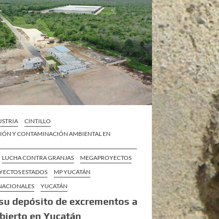
STRIA
CINTILLO
IÓN Y CONTAMINACIÓN AMBIENTAL EN
LUCHA CONTRA GRANJAS
MEGAPROYECTOS
ECTOS ESTADOS
MP YUCATÁN
 NACIONALES
YUCATÁN
 su depósito de excrementos a
abierto en Yucatán