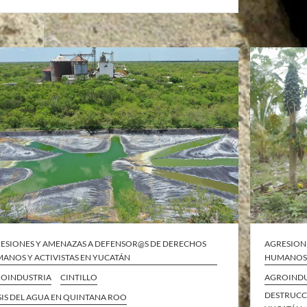
ESIONES Y AMENAZAS A DEFENSOR@S DE DERECHOS
AGRESION
ANOS Y ACTIVISTAS EN YUCATÁN
HUMANOS 
OINDUSTRIA
CINTILLO
AGROINDU
DESTRUCC
SIS DEL AGUA EN QUINTANA ROO