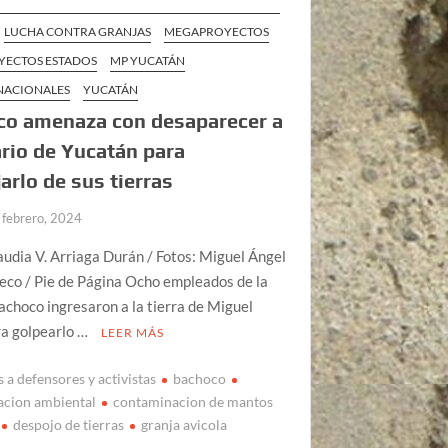
LUCHA CONTRA GRANJAS
MEGAPROYECTOS
ECTOS ESTADOS
MP YUCATÁN
 NACIONALES
YUCATÁN
co amenaza con desaparecer a
ario de Yucatán para
arlo de sus tierras
 febrero, 2024
audia V. Arriaga Durán / Fotos: Miguel Ángel
eco / Pie de Página Ocho empleados de la
achoco ingresaron a la tierra de Miguel
ra golpearlo …
LEER MÁS
 a defensores y activistas
bachoco
acion ambiental
contaminacion de mantos
despojo de tierras
granja avicola