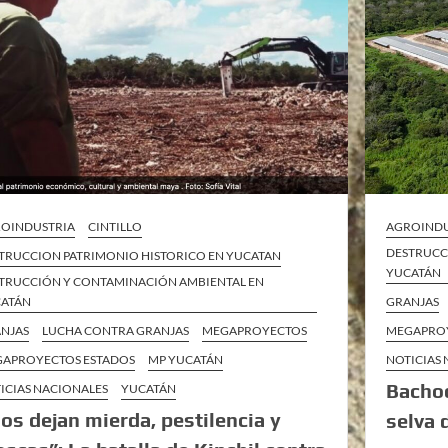
OINDUSTRIA
CINTILLO
AGROINDU
DESTRUCC
TRUCCION PATRIMONIO HISTORICO EN YUCATAN
YUCATÁN
TRUCCIÓN Y CONTAMINACIÓN AMBIENTAL EN
ATÁN
GRANJAS
NJAS
LUCHA CONTRA GRANJAS
MEGAPROYECTOS
MEGAPROY
APROYECTOS ESTADOS
MP YUCATÁN
NOTICIAS
Bachoc
ICIAS NACIONALES
YUCATÁN
os dejan mierda, pestilencia y
selva 