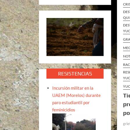
CRI
DES
QUI
DES
YUC
GRA
MEG
NOT
RAC
RES
RESISTENCIAS
YUC
YUC
Incursión militar en la
Ti
UAEM (Morelos) durante
paro estudiantil por
pr
feminicidios
po
grie