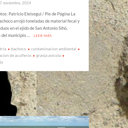
7 noviembre, 2024
otos: Patricio Eleisegui / Pie de Página La
achoco arrojó toneladas de material fecal y
iduos en el ejido de San Antonio Sihó,
 del municipio …
LEER MÁS
tria
bachoco
contaminacion ambiental
cion de acuiferos
granja avicola
ja