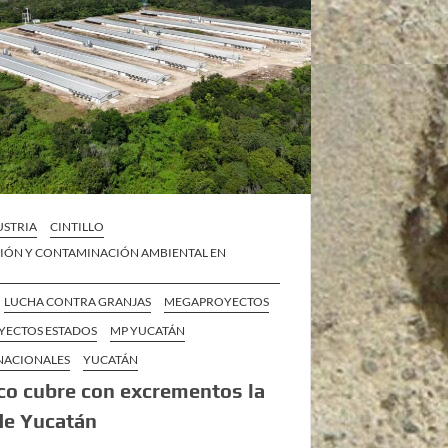
STRIA
CINTILLO
IÓN Y CONTAMINACIÓN AMBIENTAL EN
LUCHA CONTRA GRANJAS
MEGAPROYECTOS
ECTOS ESTADOS
MP YUCATÁN
 NACIONALES
YUCATÁN
o cubre con excrementos la
de Yucatán