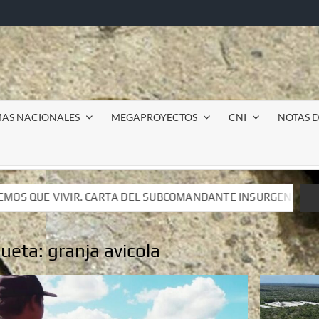
MAS NACIONALES
MEGAPROYECTOS
CNI
NOTAS D
BCOMANDANTE INSURGENTE MOISÉS A LUIS DE TAVIRA
BCOMANDANTE INSURGENTE MOISÉS A LUIS DE TAVIRA
queta:
granja avicola