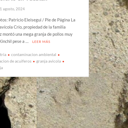
1 agosto, 2024
otos: Patricio Eleisegui / Pie de Página La
vícola Crío, propiedad de la familia
z montó una mega granja de pollos muy
Kinchil pese a …
LEER MÁS
tria
contaminacion ambiental
cion de acuiferos
granja avicola
ja