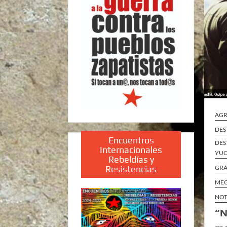
AGR
DES
Encuentros
DES
Internacionales
YUC
Rebeldías y
Resistencias
GRA
MEG
NOT
“N