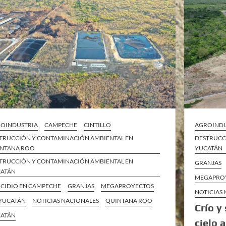
OINDUSTRIA
CAMPECHE
CINTILLO
AGROINDU
TRUCCIÓN Y CONTAMINACIÓN AMBIENTAL EN
DESTRUCC
NTANA ROO
YUCATÁN
TRUCCIÓN Y CONTAMINACIÓN AMBIENTAL EN
GRANJAS
ATÁN
MEGAPROY
CIDIO EN CAMPECHE
GRANJAS
MEGAPROYECTOS
NOTICIAS
YUCATÁN
NOTICIAS NACIONALES
QUINTANA ROO
Crío y
ATÁN
cielo 