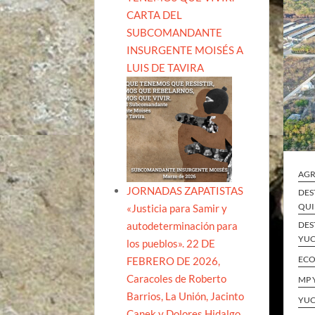
CARTA DEL
SUBCOMANDANTE
INSURGENTE MOISÉS A
LUIS DE TAVIRA
AGR
JORNADAS ZAPATISTAS
DES
QUI
«Justicia para Samir y
autodeterminación para
DES
YUC
los pueblos». 22 DE
ECO
FEBRERO DE 2026,
Caracoles de Roberto
MP 
Barrios, La Unión, Jacinto
YUC
Canek y Dolores Hidalgo