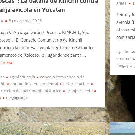
scas”: La batalla de Kinchil contra
grieta
1
anja avícola en Yucatán
Texto y f
ta
8 noviembre, 2025
avícola B
otros res
udia V. Arriaga Durán / Proceso KINCHIL, Yuc
comisaría
oceso).– El Consejo Comunitario de Kinchil
unció a la empresa avícola CRÍO por destruir los
agroindus
amentos de Kolotso, “el lugar donde canta …
contamina
EER MÁS
megagran
jas
agroindustria
concejo comunitario de
chil
contaminacion ambiental
deforestacion
truccion del patrimonio historico
granja avicola
h
megagranja