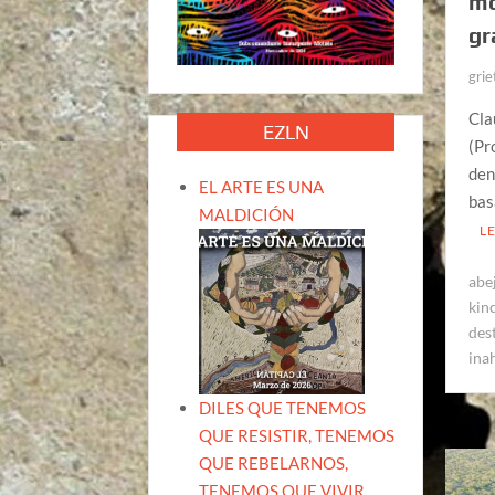
mo
gr
grie
Cla
EZLN
(Pr
den
EL ARTE ES UNA
bas
MALDICIÓN
L
abe
kin
des
ina
DILES QUE TENEMOS
QUE RESISTIR, TENEMOS
QUE REBELARNOS,
TENEMOS QUE VIVIR.