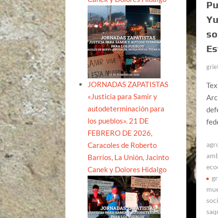
Pu
Yu
so
Es
grie
JORNADAS ZAPATISTAS
Tex
«Justicia para Samir y
Arc
autodeterminación para
def
los pueblos». 21 DE
fed
FEBRERO DE 2026,
agr
Caracoles de Roberto
amb
Barrios, La Unión, Jacinto
eco
Canek y Dolores Hidalgo
gr
mue
soc
saq