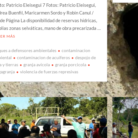
to: Patricio Eleisegui 7 Fotos: Patricio Eleisegui,
rea Buenfil, Maricarmen Sordo y Robin Canul /
 de Página La disponibilidad de reservas hídricas,
lias zonas selváticas, mano de obra precarizada …
EER MÁS
ques a defensores ambientales
contaminacion
iental
contaminacion de acuiferos
despojo de
 y tierras
granja avicola
granja porcicola
agranja
violencia de fuerzas represivas