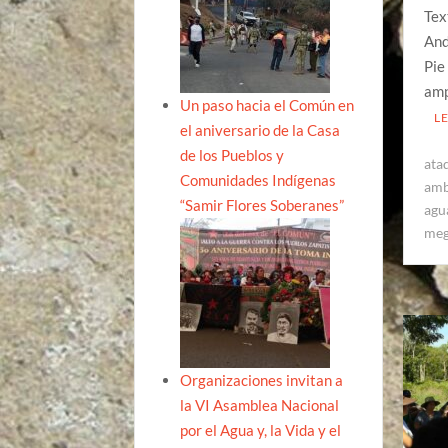
Tex
And
Pie
amp
Un paso hacia el Común en
L
el aniversario de la Casa
de los Pueblos y
ata
Comunidades Indígenas
amb
“Samir Flores Soberanes”
agua
meg
Organizaciones invitan a
la VI Asamblea Nacional
por el Agua y, la Vida y el