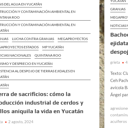
YUCATÁN
SIS DEL AGUA EN YUCATÁN
GRANJAS
TRUCCIÓN Y CONTAMINACIÓN AMBIENTAL EN
NTANA ROO
MEGAPROY
TRUCCIÓN Y CONTAMINACIÓN AMBIENTAL EN
NOTICIAS
ATÁN
Bacho
NJAS
LUCHA CONTRA GRANJAS
MEGAPROYECTOS
ejidat
APROYECTOS ESTADOS
MP YUCATÁN
despoj
ICIAS NACIONALES
QUINTANA ROO
grieta
4
ISMO Y DESPRECIO EN YUCATÁN
ISTENCIA AL DESPOJO DE TIERRAS EJIDALES EN
Texto: Cl
ATÁN
Ceh Pach
ATÁN
avícola B
erra de sacrificios: cómo la
Ángel pa
oducción industrial de cerdos y
agresiones
llos aniquila la vida en Yucatán
contamin
acuiferos
ta
2 agosto, 2024