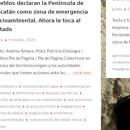
eblos declaran la Península de
grieta
1
catán como zona de emergencia
cioambiental. Ahora le toca al
Texto y f
empresa a
tado
Fernánde
ta
9 octubre, 2024
cerca de 
to: Andrea Amaya /Foto: Patricio Eleisegui /
agroindus
hivo Pie de Página / Pie de Página Colectivos en
contamina
ensa del territorio exigen a las autoridades
megagran
erales que tomen acciones ante las …
LEER MÁS
oindustria
contaminacion agua
contaminacion
iental
deforestacion
despojo de tierras
cidio
emergencia socioambiental
extractivismo
anja avicola
granja porcicola
megagranja
rte de abejas
plaguicidas
problemas
ioambientales
rompimiento del tejido social
ueo