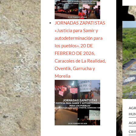
JORNADAS ZAPATISTAS
«Justicia para Samir y
autodeterminación para
los pueblos». 20 DE
FEBRERO DE 2026,
Caracoles de La Realidad,
Oventik, Garrucha y
Morelia
AGR
HUM
AGR
CRI