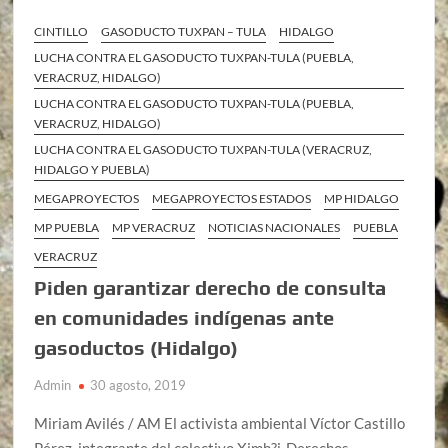
CINTILLO
GASODUCTO TUXPAN – TULA
HIDALGO
LUCHA CONTRA EL GASODUCTO TUXPAN-TULA (PUEBLA,
VERACRUZ, HIDALGO)
LUCHA CONTRA EL GASODUCTO TUXPAN-TULA (PUEBLA,
VERACRUZ, HIDALGO)
LUCHA CONTRA EL GASODUCTO TUXPAN-TULA (VERACRUZ,
HIDALGO Y PUEBLA)
MEGAPROYECTOS
MEGAPROYECTOS ESTADOS
MP HIDALGO
MP PUEBLA
MP VERACRUZ
NOTICIAS NACIONALES
PUEBLA
VERACRUZ
Piden garantizar derecho de consulta
en comunidades indígenas ante
gasoductos (Hidalgo)
Admin
30 agosto, 2019
Miriam Avilés / AM El activista ambiental Víctor Castillo