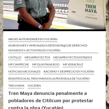
ABUSO AUTORIDADES EN YUCATÁN
AGRESIONES Y AMENAZAS A DEFENSOR@S DE DERECHOS
HUMANOS Y ACTIVISTAS EN YUCATÁN
CINTILLO
MEGAPROYECTOS
MEGAPROYECTOS ESTADOS
MP CAMPECHE
MP QUINTANA ROO
MP VERACRUZ
NOTICIAS NACIONALES
RACISMO Y DESPRECIO EN YUCATÁN
RESISTENCIA AL TREN MAYA EN LA PENÍNSULA DE YUCATÁN
TREN MAYA
YUCATÁN
Tren Maya denuncia penalmente a
pobladores de Citilcum por protestar
contra la obra (Yucatán)