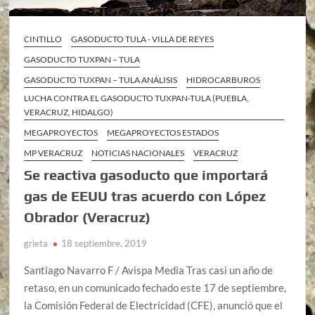
CINTILLO
GASODUCTO TULA - VILLA DE REYES
GASODUCTO TUXPAN – TULA
GASODUCTO TUXPAN – TULA ANÁLISIS
HIDROCARBUROS
LUCHA CONTRA EL GASODUCTO TUXPAN-TULA (PUEBLA,
VERACRUZ, HIDALGO)
MEGAPROYECTOS
MEGAPROYECTOS ESTADOS
MP VERACRUZ
NOTICIAS NACIONALES
VERACRUZ
Se reactiva gasoducto que importará
gas de EEUU tras acuerdo con López
Obrador (Veracruz)
grieta
18 septiembre, 2019
Santiago Navarro F / Avispa Media Tras casi un año de
retaso, en un comunicado fechado este 17 de septiembre,
la Comisión Federal de Electricidad (CFE), anunció que el