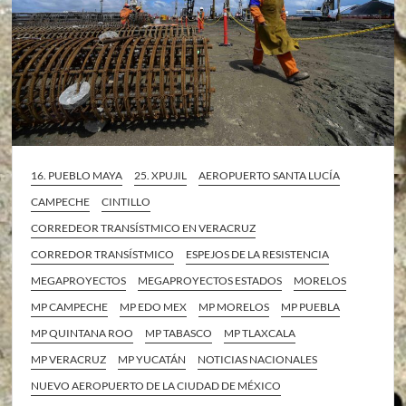
16. PUEBLO MAYA
25. XPUJIL
AEROPUERTO SANTA LUCÍA
CAMPECHE
CINTILLO
CORREDEOR TRANSÍSTMICO EN VERACRUZ
CORREDOR TRANSÍSTMICO
ESPEJOS DE LA RESISTENCIA
MEGAPROYECTOS
MEGAPROYECTOS ESTADOS
MORELOS
MP CAMPECHE
MP EDO MEX
MP MORELOS
MP PUEBLA
MP QUINTANA ROO
MP TABASCO
MP TLAXCALA
MP VERACRUZ
MP YUCATÁN
NOTICIAS NACIONALES
NUEVO AEROPUERTO DE LA CIUDAD DE MÉXICO