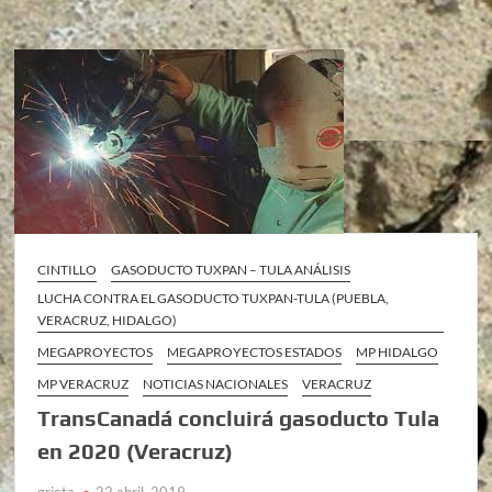
CINTILLO
GASODUCTO TUXPAN – TULA ANÁLISIS
LUCHA CONTRA EL GASODUCTO TUXPAN-TULA (PUEBLA,
VERACRUZ, HIDALGO)
MEGAPROYECTOS
MEGAPROYECTOS ESTADOS
MP HIDALGO
MP VERACRUZ
NOTICIAS NACIONALES
VERACRUZ
TransCanadá concluirá gasoducto Tula
en 2020 (Veracruz)
grieta
22 abril, 2019