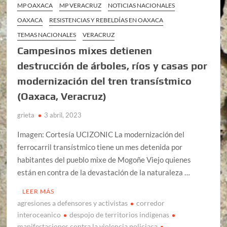
MP OAXACA
MP VERACRUZ
NOTICIAS NACIONALES
OAXACA
RESISTENCIAS Y REBELDÍAS EN OAXACA
TEMAS NACIONALES
VERACRUZ
Campesinos mixes detienen
destrucción de árboles, ríos y casas por
modernización del tren transístmico
(Oaxaca, Veracruz)
grieta
3 abril, 2023
Imagen: Cortesía UCIZONIC La modernización del
ferrocarril transístmico tiene un mes detenida por
habitantes del pueblo mixe de Mogoñe Viejo quienes
están en contra de la devastación de la naturaleza …
LEER MÁS
agresiones a defensores y activistas
corredor
interoceanico
despojo de territorios indigenas
manifestaciones contra la violencia policiaca