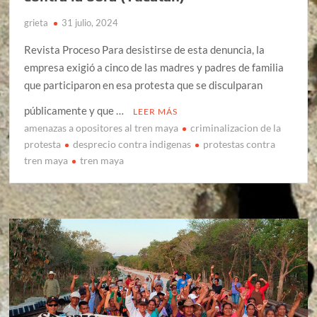
grieta
31 julio, 2024
Revista Proceso Para desistirse de esta denuncia, la
empresa exigió a cinco de las madres y padres de familia
que participaron en esa protesta que se disculparan
públicamente y que …
LEER MÁS
amenazas a opositores al tren maya
criminalizacion de la
protesta
desprecio contra indigenas
protestas contra
tren maya
tren maya