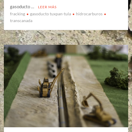
gasoducto …
LEER MÁS
fracking
gasoducto tuxpan-tula
hidrocarburos
transcanada