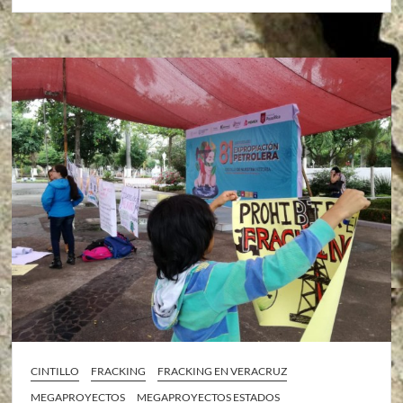
CINTILLO
FRACKING
FRACKING EN VERACRUZ
MEGAPROYECTOS
MEGAPROYECTOS ESTADOS