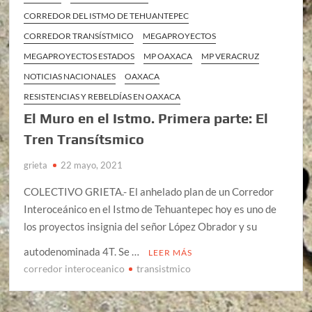
CORREDOR DEL ISTMO DE TEHUANTEPEC
CORREDOR TRANSÍSTMICO
MEGAPROYECTOS
MEGAPROYECTOS ESTADOS
MP OAXACA
MP VERACRUZ
NOTICIAS NACIONALES
OAXACA
RESISTENCIAS Y REBELDÍAS EN OAXACA
El Muro en el Istmo. Primera parte: El
Tren Transítsmico
grieta
22 mayo, 2021
COLECTIVO GRIETA.- El anhelado plan de un Corredor
Interoceánico en el Istmo de Tehuantepec hoy es uno de
los proyectos insignia del señor López Obrador y su
autodenominada 4T. Se …
LEER MÁS
corredor interoceanico
transistmico