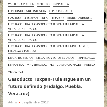
26. SIERRA PUEBLA
CINTILLO
ESP PUEBLA
ESPEJOS DE LA RESISTENCIA
ESPEJOS ESTADOS
GASODUCTO TUXPAN – TULA
HIDALGO
HIDROCARBUROS
LUCHA CONTRA EL GASODUCTO TUXPAN-TULA (PUEBLA,
VERACRUZ, HIDALGO)
LUCHA CONTRA EL GASODUCTO TUXPAN-TULA (PUEBLA,
VERACRUZ, HIDALGO)
LUCHA CONTRA EL GASODUCTO TUXPAN-TULA (VERACRUZ,
HIDALGO Y PUEBLA)
MEGAPROYECTOS
MEGAPROYECTOS ESTADOS
MP HIDALGO
MP PUEBLA
MP VERACRUZ
NOTICIAS NACIONALES
PUEBLA
VERACRUZ
Gasoducto Tuxpan-Tula sigue sin un
futuro definido (Hidalgo, Puebla,
Veracruz)
Admin
5 septiembre, 2019