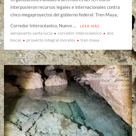
interpusieron recursos legales e internacionales contra
cinco megaproyectos del gobierno federal: Tren Maya,
Corredor Interocéanico, Nuevo …
LEER MÁS
aeropuerto santa lucia
corredor interoceanico
dos
bocas
proyecto integral morelos
tren maya