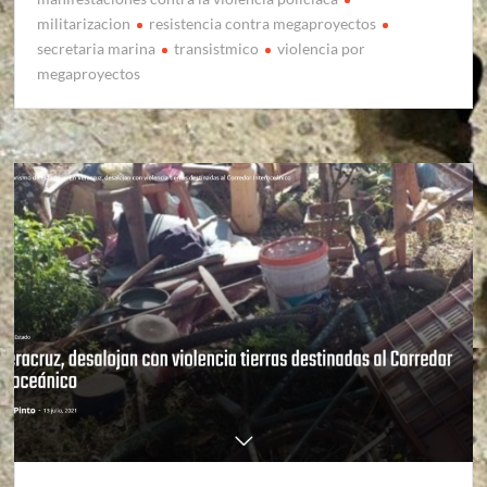
militarizacion
resistencia contra megaproyectos
secretaria marina
transistmico
violencia por
megaproyectos