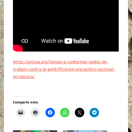
https://avispa.org/llaman-a-conformar-nodos-de-
trabajo-contra-la-gentrificacion-encuentro-nacional-
en-oaxaca/
Comparte esto: