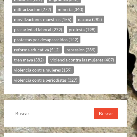
militarizacion
(272)
mineria
(340)
movilizaciones maestros
(156)
oaxaca
(282)
precariedad laboral
(272)
protesta
(198)
protestas por desaparecidos
(142)
reforma educativa
(512)
represion
(289)
tren maya
(382)
violencia contra las mujeres
(407)
violencia contra mujeres
(159)
violencia contra periodistas
(327)
Buscar: