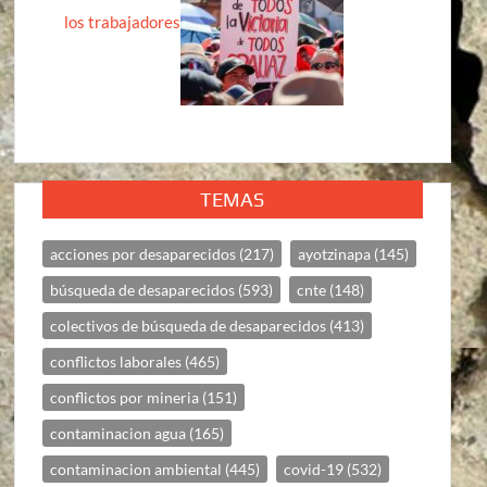
los trabajadores
TEMAS
acciones por desaparecidos
(217)
ayotzinapa
(145)
búsqueda de desaparecidos
(593)
cnte
(148)
colectivos de búsqueda de desaparecidos
(413)
conflictos laborales
(465)
conflictos por mineria
(151)
contaminacion agua
(165)
contaminacion ambiental
(445)
covid-19
(532)