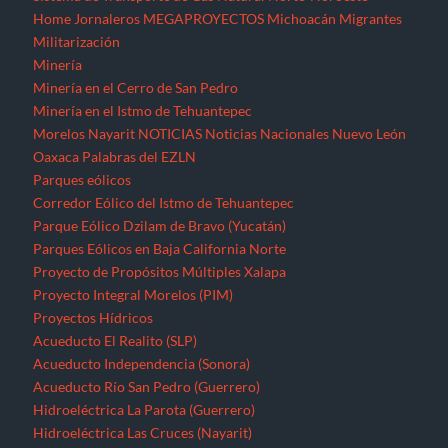
Home
Jornaleros
MEGAPROYECTOS
Michoacán
Migrantes
Militarización
Minería
Minería en el Cerro de San Pedro
Minería en el Istmo de Tehuantepec
Morelos
Nayarit
NOTICIAS
Noticias Nacionales
Nuevo León
Oaxaca
Palabras del EZLN
Parques eólicos
Corredor Eólico del Istmo de Tehuantepec
Parque Eólico Dzilam de Bravo (Yucatán)
Parques Eólicos en Baja California Norte
Proyecto de Propósitos Múltiples Xalapa
Proyecto Integral Morelos (PIM)
Proyectos Hídricos
Acueducto El Realito (SLP)
Acueducto Independencia (Sonora)
Acueducto Río San Pedro (Guerrero)
Hidroeléctrica La Parota (Guerrero)
Hidroeléctrica Las Cruces (Nayarit)