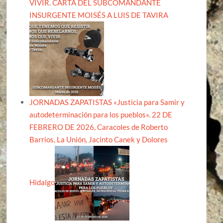
VIVIR. CARTA DEL SUBCOMANDANTE
INSURGENTE MOISÉS A LUIS DE TAVIRA
JORNADAS ZAPATISTAS «Justicia para Samir y
autodeterminación para los pueblos». 22 DE
FEBRERO DE 2026, Caracoles de Roberto
Barrios, La Unión, Jacinto Canek y Dolores
Hidalgo