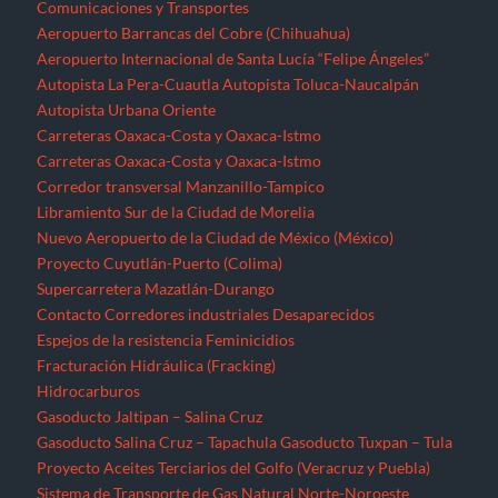
Comunicaciones y Transportes
Aeropuerto Barrancas del Cobre (Chihuahua)
Aeropuerto Internacional de Santa Lucía “Felipe Ángeles”
Autopista La Pera-Cuautla
Autopista Toluca-Naucalpán
Autopista Urbana Oriente
Carreteras Oaxaca-Costa y Oaxaca-Istmo
Carreteras Oaxaca-Costa y Oaxaca-Istmo
Corredor transversal Manzanillo-Tampico
Libramiento Sur de la Ciudad de Morelia
Nuevo Aeropuerto de la Ciudad de México (México)
Proyecto Cuyutlán-Puerto (Colima)
Supercarretera Mazatlán-Durango
Contacto
Corredores industriales
Desaparecidos
Espejos de la resistencia
Feminicidios
Fracturación Hidráulica (Fracking)
Hidrocarburos
Gasoducto Jaltipan – Salina Cruz
Gasoducto Salina Cruz – Tapachula
Gasoducto Tuxpan – Tula
Proyecto Aceites Terciarios del Golfo (Veracruz y Puebla)
Sistema de Transporte de Gas Natural Norte-Noroeste