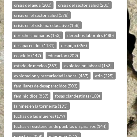
crisis del agua
(200)
crisis del sector salud
(280)
crisis en el sector salud
(378)
crisis en el sistema educativo
(158)
derechos humanos
(153)
derechos laborales
(480)
desaparecidos
(1131)
despojo
(355)
ecocidio
(147)
educacion
(209)
estado de mexico
(387)
explotacion laboral
(163)
explotación y precariedad laboral
(437)
ezln
(225)
familiares de desaparecidos
(503)
feminicidios
(837)
fosas clandestinas
(160)
la niñez en la tormenta
(193)
luchas de las mujeres
(179)
luchas y resistencias de pueblos originarios
(144)
maestros
(239)
migrantes
(312)