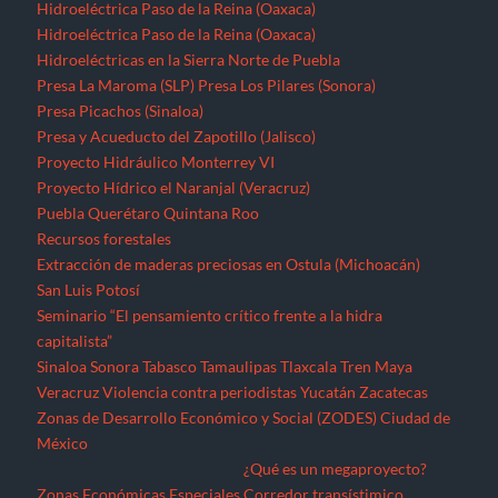
Hidroeléctrica Paso de la Reina (Oaxaca)
Hidroeléctrica Paso de la Reina (Oaxaca)
Hidroeléctricas en la Sierra Norte de Puebla
Presa La Maroma (SLP)
Presa Los Pilares (Sonora)
Presa Picachos (Sinaloa)
Presa y Acueducto del Zapotillo (Jalisco)
Proyecto Hidráulico Monterrey VI
Proyecto Hídrico el Naranjal (Veracruz)
Puebla
Querétaro
Quintana Roo
Recursos forestales
Extracción de maderas preciosas en Ostula (Michoacán)
San Luis Potosí
Seminario “El pensamiento crítico frente a la hidra
capitalista”
Sinaloa
Sonora
Tabasco
Tamaulipas
Tlaxcala
Tren Maya
Veracruz
Violencia contra periodistas
Yucatán
Zacatecas
Zonas de Desarrollo Económico y Social (ZODES) Ciudad de
México
¿Qué es un megaproyecto?
Zonas Económicas Especiales
Corredor transístimico