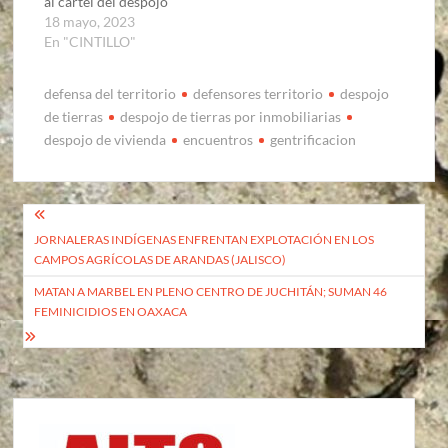
al cartel del despojo
18 mayo, 2023
En "CINTILLO"
defensa del territorio
defensores territorio
despojo
de tierras
despojo de tierras por inmobiliarias
despojo de vivienda
encuentros
gentrificacion
Navegación
JORNALERAS INDÍGENAS ENFRENTAN EXPLOTACIÓN EN LOS
de
CAMPOS AGRÍCOLAS DE ARANDAS (JALISCO)
entradas
MATAN A MARBEL EN PLENO CENTRO DE JUCHITÁN; SUMAN 46
FEMINICIDIOS EN OAXACA