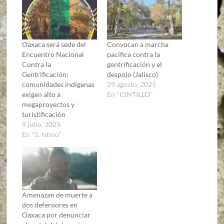
Oaxaca será sede del
Convocan a marcha
Encuentro Nacional
pacífica contra la
Contra la
gentrificación y el
Gentrificación:
despojo (Jalisco)
comunidades indígenas
29 agosto, 2025
exigen alto a
En "CINTILLO"
megaproyectos y
turistificación
9 julio, 2025
En "5. Istmo"
Amenazan de muerte a
dos defensores en
Oaxaca por denunciar