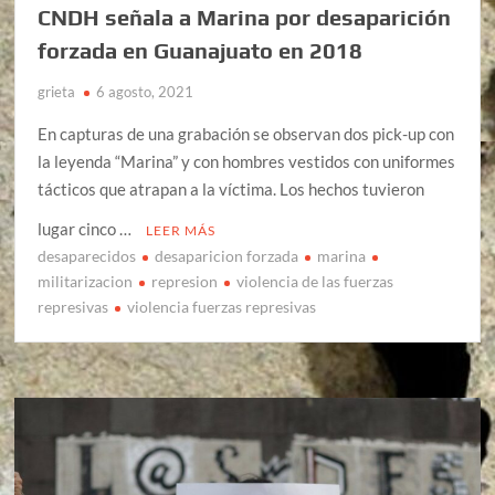
CNDH señala a Marina por desaparición
forzada en Guanajuato en 2018
grieta
6 agosto, 2021
En capturas de una grabación se observan dos pick-up con
la leyenda “Marina” y con hombres vestidos con uniformes
tácticos que atrapan a la víctima. Los hechos tuvieron
lugar cinco …
LEER MÁS
desaparecidos
desaparicion forzada
marina
militarizacion
represion
violencia de las fuerzas
represivas
violencia fuerzas represivas