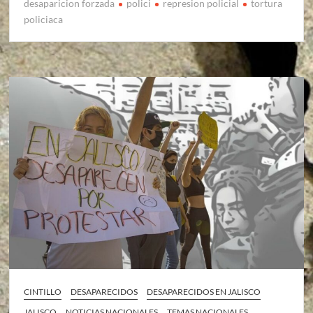
desaparicion forzada
polici
represion policial
tortura
policiaca
CINTILLO
DESAPARECIDOS
DESAPARECIDOS EN JALISCO
JALISCO
NOTICIAS NACIONALES
TEMAS NACIONALES