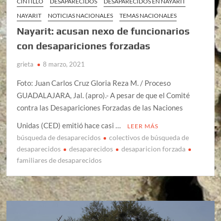
CINTILLO
DESAPARECIDOS
DESAPARECIDOS EN NAYARIT
NAYARIT
NOTICIAS NACIONALES
TEMAS NACIONALES
Nayarit: acusan nexo de funcionarios
con desapariciones forzadas
grieta
8 marzo, 2021
Foto: Juan Carlos Cruz Gloria Reza M. / Proceso
GUADALAJARA, Jal. (apro).- A pesar de que el Comité
contra las Desapariciones Forzadas de las Naciones
Unidas (CED) emitió hace casi …
LEER MÁS
búsqueda de desaparecidos
colectivos de búsqueda de
desaparecidos
desaparecidos
desaparicion forzada
familiares de desaparecidos