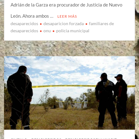
Adrián de la Garza era procurador de Justicia de Nuevo
León. Ahora ambos …
LEER MÁS
desaparecidos
desaparicion forzada
familiares de
desaparecidos
onu
policia municipal