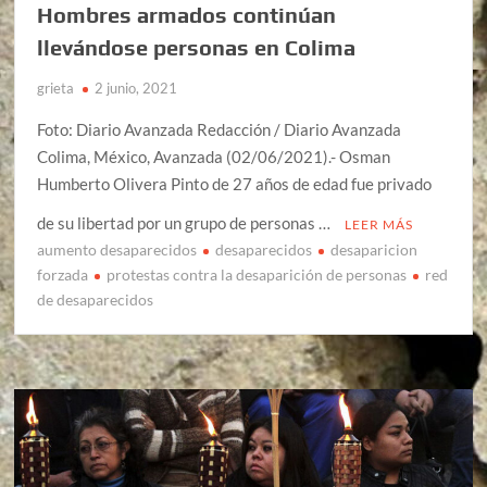
Hombres armados continúan
llevándose personas en Colima
grieta
2 junio, 2021
Foto: Diario Avanzada Redacción / Diario Avanzada
Colima, México, Avanzada (02/06/2021).- Osman
Humberto Olivera Pinto de 27 años de edad fue privado
de su libertad por un grupo de personas …
LEER MÁS
aumento desaparecidos
desaparecidos
desaparicion
forzada
protestas contra la desaparición de personas
red
de desaparecidos