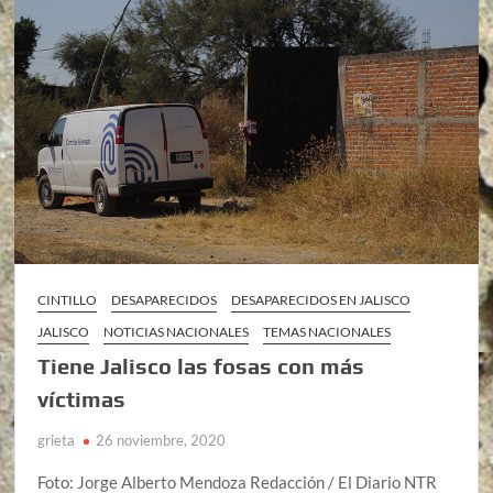
CINTILLO
DESAPARECIDOS
DESAPARECIDOS EN JALISCO
JALISCO
NOTICIAS NACIONALES
TEMAS NACIONALES
Tiene Jalisco las fosas con más
víctimas
grieta
26 noviembre, 2020
Foto: Jorge Alberto Mendoza Redacción / El Diario NTR