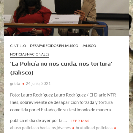
CINTILLO
DESAPARECIDOS EN JALISCO
JALISCO
NOTICIAS NACIONALES
‘La Policía no nos cuida, nos tortura’
(Jalisco)
grieta
24 junio, 2021
Foto: Lauro Rodríguez Lauro Rodríguez / El Diario NTR
Inés, sobreviviente de desaparición forzada y tortura
cometida por el Estado, dio su testimonio de manera
pública el día de ayer por la …
LEER MÁS
abuso policiaco hacia los jóvenes
brutalidad policiaca