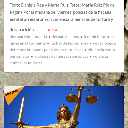
Texto Daniela Rea y María Ruiz Fotos: María Ruiz Pie de
Página Por la mañana del viernes, policías de la fiscalía
estatal arrestaron con violencia, amenazas de tortura y
desaparición …
LEER MÁS
desaparicion forzada
despararecidos
feminicidios
la
niñez en la tormenta
luchas de las mujeres
violaciones a
derechos humanos por fuerzas represivas
violencia conta
periodistas
violencia de fuerzas represivas
volencia
contra las mujeres