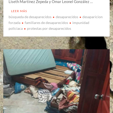
Liseth Martínez Zepeda y Omar Leonel González …
LEER MÁS
búsqueda de desaparecidos
desaparecidos
desaparicion
forzada
familiares de desaparecidos
impunidad
policiaca
protestas por desaparecidos