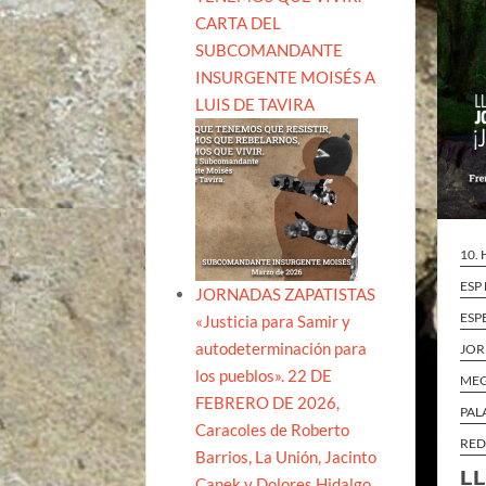
CARTA DEL
SUBCOMANDANTE
INSURGENTE MOISÉS A
LUIS DE TAVIRA
10.
ESP
JORNADAS ZAPATISTAS
ESP
«Justicia para Samir y
autodeterminación para
JOR
los pueblos». 22 DE
ME
FEBRERO DE 2026,
PAL
Caracoles de Roberto
RED
Barrios, La Unión, Jacinto
LL
Canek y Dolores Hidalgo