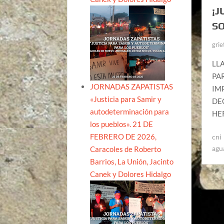
¡J
SO
grie
LL
PA
JORNADAS ZAPATISTAS
IM
«Justicia para Samir y
DE
autodeterminación para
HER
los pueblos». 21 DE
FEBRERO DE 2026,
cni
agu
Caracoles de Roberto
Barrios, La Unión, Jacinto
Canek y Dolores Hidalgo