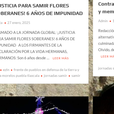
Contra
USTICIA PARA SAMIR FLORES
y mem
BERANES! 6 AÑOS DE IMPUNIDAD
Admin
ta
27 enero, 2025
Redacció
AMADO A LA JORNADA GLOBAL: ¡JUSTICIA
alternati
RA SAMIR FLORES SOBERANES! 6 AÑOS DE
culminada
PUNIDAD A LOS FIRMANTES DE LA
Olvido, d
CLARACIÓN POR LA VIDA HERMANAS,
LEER M
MANOS: Son 6 años desde …
LEER MÁS
jornadas 
ezln
frente de pueblos en defensa de la tierra y
a morelos puebla tlaxcala
jornadas samir
samir