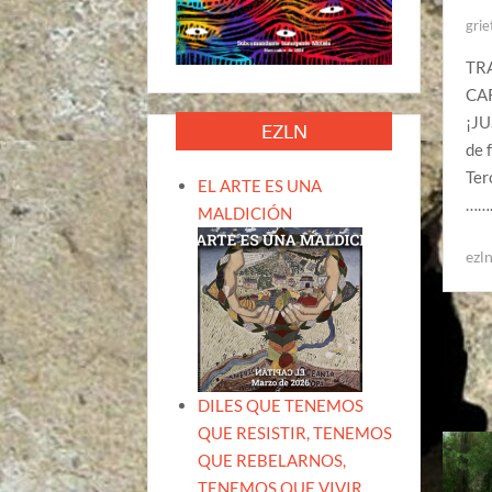
grie
TR
CA
¡J
EZLN
de 
Ter
EL ARTE ES UNA
……
MALDICIÓN
ezl
DILES QUE TENEMOS
QUE RESISTIR, TENEMOS
QUE REBELARNOS,
TENEMOS QUE VIVIR.