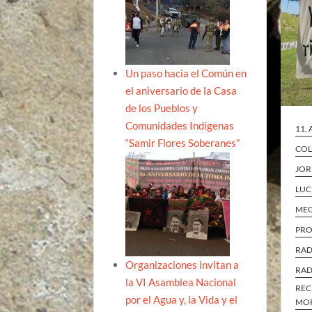
Un paso hacia el Común en
el aniversario de la Casa
de los Pueblos y
Comunidades Indígenas
11.
“Samir Flores Soberanes”
COL
JOR
LUC
ME
PRO
RAD
Organizaciones invitan a
RAD
la VI Asamblea Nacional
REC
por el Agua y, la Vida y el
MO