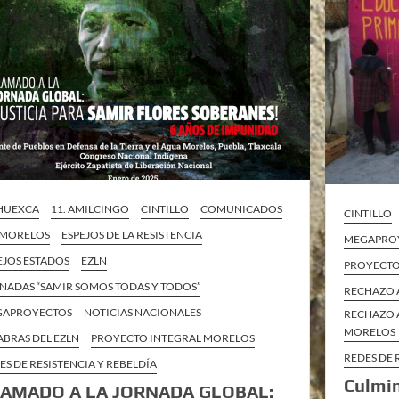
 HUEXCA
11. AMILCINGO
CINTILLO
COMUNICADOS
CINTILLO
 MORELOS
ESPEJOS DE LA RESISTENCIA
MEGAPRO
EJOS ESTADOS
EZLN
PROYECTO
NADAS “SAMIR SOMOS TODAS Y TODOS”
RECHAZO 
GAPROYECTOS
NOTICIAS NACIONALES
RECHAZO 
MORELOS
ABRAS DEL EZLN
PROYECTO INTEGRAL MORELOS
REDES DE 
ES DE RESISTENCIA Y REBELDÍA
Culmin
AMADO A LA JORNADA GLOBAL: