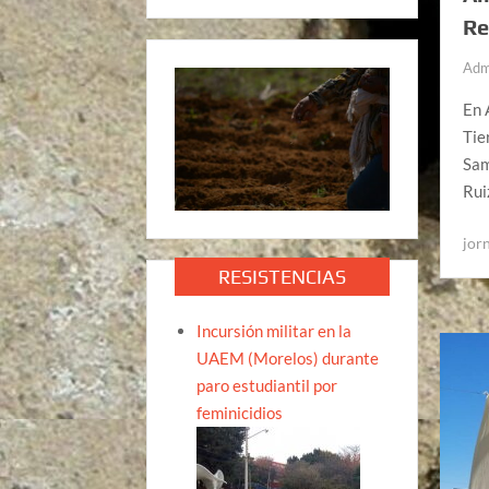
Re
Adm
En 
Tie
Sam
Rui
jor
RESISTENCIAS
Incursión militar en la
UAEM (Morelos) durante
paro estudiantil por
feminicidios