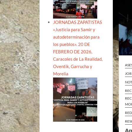
JORNADAS ZAPATISTAS
«Justicia para Samir y
autodeterminación para
los pueblos». 20 DE
FEBRERO DE 2026,
Caracoles de La Realidad,
ASE
Oventik, Garrucha y
Morelia
JOR
NOT
REC
REC
MO
RED
RES
Am