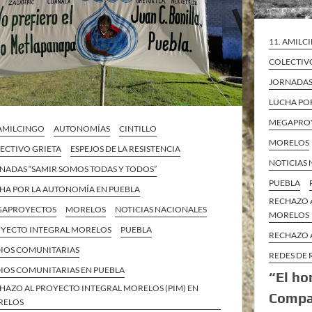
11. AMILC
COLECTIV
JORNADAS
LUCHA PO
MEGAPRO
 AMILCINGO
AUTONOMÍAS
CINTILLO
MORELOS
ECTIVO GRIETA
ESPEJOS DE LA RESISTENCIA
NOTICIAS
NADAS “SAMIR SOMOS TODAS Y TODOS”
PUEBLA
HA POR LA AUTONOMÍA EN PUEBLA
RECHAZO 
GAPROYECTOS
MORELOS
NOTICIAS NACIONALES
MORELOS
YECTO INTEGRAL MORELOS
PUEBLA
RECHAZO 
IOS COMUNITARIAS
REDES DE 
IOS COMUNITARIAS EN PUEBLA
“El ho
HAZO AL PROYECTO INTEGRAL MORELOS (PIM) EN
Compañ
RELOS