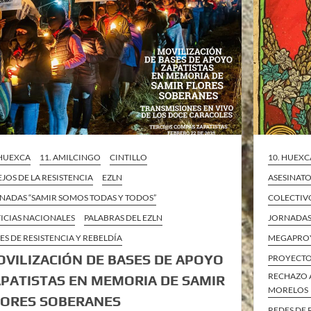
 HUEXCA
11. AMILCINGO
CINTILLO
10. HUEXC
EJOS DE LA RESISTENCIA
EZLN
ASESINATO
NADAS “SAMIR SOMOS TODAS Y TODOS”
COLECTIV
ICIAS NACIONALES
PALABRAS DEL EZLN
JORNADAS
ES DE RESISTENCIA Y REBELDÍA
MEGAPRO
VILIZACIÓN DE BASES DE APOYO
PROYECTO
RECHAZO 
PATISTAS EN MEMORIA DE SAMIR
MORELOS
LORES SOBERANES
REDES DE 