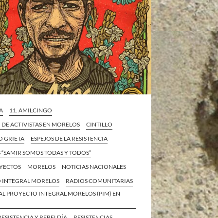
A
11. AMILCINGO
 DE ACTIVISTAS EN MORELOS
CINTILLO
O GRIETA
ESPEJOS DE LA RESISTENCIA
 “SAMIR SOMOS TODAS Y TODOS”
YECTOS
MORELOS
NOTICIAS NACIONALES
 INTEGRAL MORELOS
RADIOS COMUNITARIAS
AL PROYECTO INTEGRAL MORELOS (PIM) EN
RESISTENCIA Y REBELDÍA
RESISTENCIAS