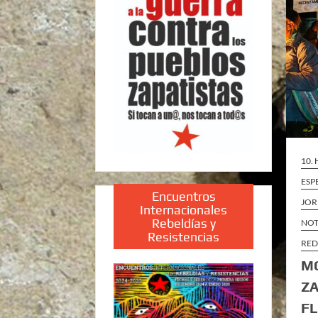
10.
ESP
Encuentros
JOR
Internacionales
Rebeldías y
NOT
Resistencias
RED
MO
ZA
F