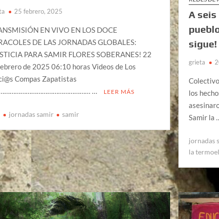
ta
25 febrero, 2025
A seis
pueblo
ANSMISIÓN EN VIVO EN LOS DOCE
RACOLES DE LAS JORNADAS GLOBALES:
sigue!
USTICIA PARA SAMIR FLORES SOBERANES! 22
grieta
2
febrero de 2025 06:10 horas Videos de Los
ci@s Compas Zapatistas
Colectiv
…………………………………………… …
LEER MÁS
los hecho
asesinaro
n
jornadas samir
samir
Samir la
jornadas 
la termoe