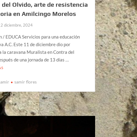
 del Olvido, arte de resistencia
oria en Amilcingo Morelos
12 diciembre, 2024
n / EDUCA Servicios para una educación
va A.C. Este 11 de diciembre dio por
 la caravana Muralista en Contra del
espués de una jornada de 13 días …
ÁS
samir
samir flores