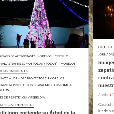
CINTILLO
JORNADAS
SINATO DE ACTIVISTAS EN MORELOS
CINTILLO
Imágen
NADAS “SAMIR SOMOS TODAS Y TODOS”
MORELOS
zapati
ICIAS NACIONALES
contra
HAZO A LOS MEGAPROYECTOS EN MORELOS
nuest
HAZO AL PROYECTO INTEGRAL MORELOS (PIM) EN
RELOS
Admin
ES DE RESISTENCIA Y REBELDÍA
Caracol J
ISTENCIAS EN MORELOS
luz de nu
ilcingo enciende su Árbol de la