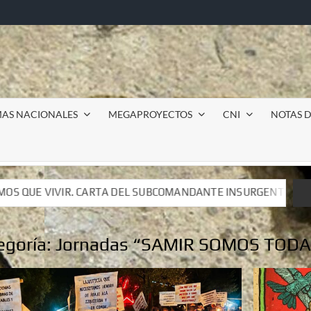
MAS NACIONALES
MEGAPROYECTOS
CNI
NOTAS D
BCOMANDANTE INSURGENTE MOISÉS A LUIS DE TAVIRA
BCOMANDANTE INSURGENTE MOISÉS A LUIS DE TAVIRA
egoría:
Jornadas “SAMIR SOMOS TODA