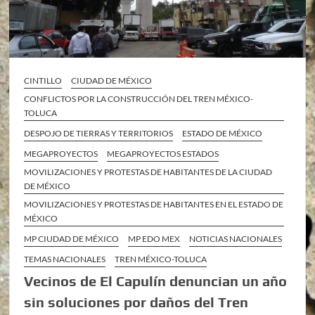
CINTILLO
CIUDAD DE MÉXICO
CONFLICTOS POR LA CONSTRUCCIÓN DEL TREN MÉXICO-
TOLUCA
DESPOJO DE TIERRAS Y TERRITORIOS
ESTADO DE MÉXICO
MEGAPROYECTOS
MEGAPROYECTOS ESTADOS
MOVILIZACIONES Y PROTESTAS DE HABITANTES DE LA CIUDAD
DE MÉXICO
MOVILIZACIONES Y PROTESTAS DE HABITANTES EN EL ESTADO DE
MÉXICO
MP CIUDAD DE MÉXICO
MP EDO MEX
NOTICIAS NACIONALES
TEMAS NACIONALES
TREN MÉXICO-TOLUCA
Vecinos de El Capulín denuncian un año
sin soluciones por daños del Tren