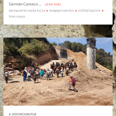
Germán Canseco …
LEER MÁS
aeropuerto santa lucia
megaproyectos
militarizacion
tren maya
6. XOCHICUAUTLA