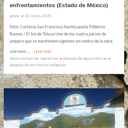
enfrentamientos (Estado de México)
grieta
10 marzo, 2020
Foto: Cortesía San Francisco Xochicuautla Filiberto
Ramos / El Sol de Toluca Uno de los cuatro juicios de
amparo que se mantienen vigentes en contra de la obra
vial tuvo …
LEER MÁS
abuso de fuerzas represivas
despojo de agua y tierras
despojo de territorios indigenas