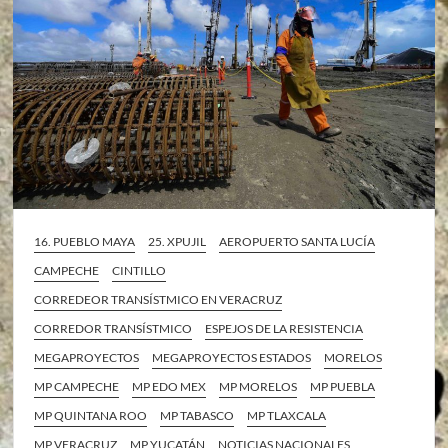
16. PUEBLO MAYA
25. XPUJIL
AEROPUERTO SANTA LUCÍA
CAMPECHE
CINTILLO
CORREDEOR TRANSÍSTMICO EN VERACRUZ
CORREDOR TRANSÍSTMICO
ESPEJOS DE LA RESISTENCIA
MEGAPROYECTOS
MEGAPROYECTOS ESTADOS
MORELOS
MP CAMPECHE
MP EDO MEX
MP MORELOS
MP PUEBLA
MP QUINTANA ROO
MP TABASCO
MP TLAXCALA
MP VERACRUZ
MP YUCATÁN
NOTICIAS NACIONALES