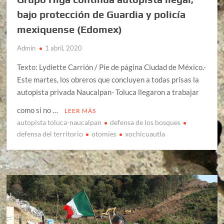
bajo protección de Guardia y policía
mexiquense (Edomex)
Admin
1 abril, 2020
Texto: Lydiette Carrión / Pie de página Ciudad de México.-
Este martes, los obreros que concluyen a todas prisas la
autopista privada Naucalpan- Toluca llegaron a trabajar
como si no …
LEER MÁS
autopista toluca-naucalpan
defensa de los bosques
defensa del territorio
otomíes
xochicuautla