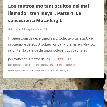
Los rostros (no tan) ocultos del mal
llamado “tren maya”. Parte 4: La
concesión a Mota-Engil.
Admin
11 septiembre, 2020
Imagen tomada de: eitmedia.mx Colectivo Grieta, 8 de
septiembre de 2020 Gobiernos van y vienen en México,
se pintan la cara de distintos colores: Los capitales
permanecen. Dentro de las …
LEER MÁS
despojo de territorios indigenas
ecocidio
megaproyectos
represion
tren maya