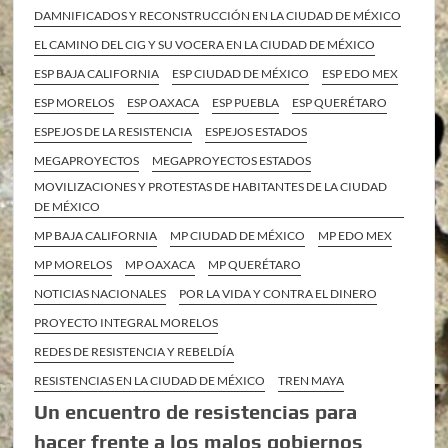
DAMNIFICADOS Y RECONSTRUCCIÓN EN LA CIUDAD DE MÉXICO
EL CAMINO DEL CIG Y SU VOCERA EN LA CIUDAD DE MÉXICO
ESP BAJA CALIFORNIA
ESP CIUDAD DE MÉXICO
ESP EDO MEX
ESP MORELOS
ESP OAXACA
ESP PUEBLA
ESP QUERÉTARO
ESPEJOS DE LA RESISTENCIA
ESPEJOS ESTADOS
MEGAPROYECTOS
MEGAPROYECTOS ESTADOS
MOVILIZACIONES Y PROTESTAS DE HABITANTES DE LA CIUDAD
DE MÉXICO
MP BAJA CALIFORNIA
MP CIUDAD DE MÉXICO
MP EDO MEX
MP MORELOS
MP OAXACA
MP QUERÉTARO
NOTICIAS NACIONALES
POR LA VIDA Y CONTRA EL DINERO
PROYECTO INTEGRAL MORELOS
REDES DE RESISTENCIA Y REBELDÍA
RESISTENCIAS EN LA CIUDAD DE MÉXICO
TREN MAYA
Un encuentro de resistencias para
hacer frente a los malos gobiernos