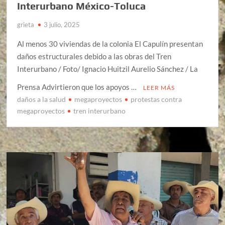
Interurbano México-Toluca
grieta
3 julio, 2025
Al menos 30 viviendas de la colonia El Capulín presentan
daños estructurales debido a las obras del Tren
Interurbano / Foto/ Ignacio Huitzil Aurelio Sánchez / La
Prensa Advirtieron que los apoyos …
LEER MÁS
daños a la salud
megaproyectos
protestas contra
megaproyectos
tren interurbano