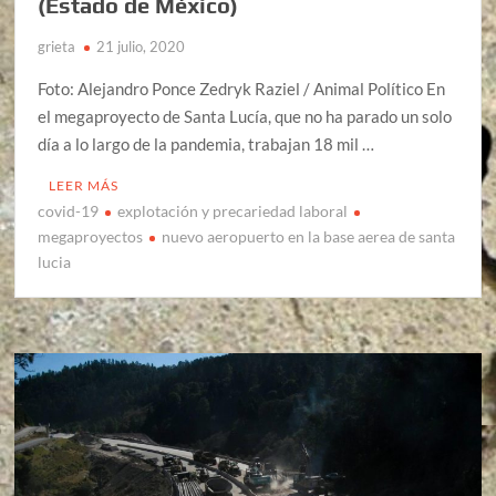
(Estado de México)
grieta
21 julio, 2020
Foto: Alejandro Ponce Zedryk Raziel / Animal Político En
el megaproyecto de Santa Lucía, que no ha parado un solo
día a lo largo de la pandemia, trabajan 18 mil …
LEER MÁS
covid-19
explotación y precariedad laboral
megaproyectos
nuevo aeropuerto en la base aerea de santa
lucia