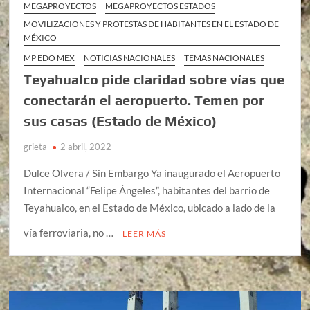
MEGAPROYECTOS
MEGAPROYECTOS ESTADOS
MOVILIZACIONES Y PROTESTAS DE HABITANTES EN EL ESTADO DE
MÉXICO
MP EDO MEX
NOTICIAS NACIONALES
TEMAS NACIONALES
Teyahualco pide claridad sobre vías que
conectarán el aeropuerto. Temen por
sus casas (Estado de México)
grieta
2 abril, 2022
Dulce Olvera / Sin Embargo Ya inaugurado el Aeropuerto
Internacional “Felipe Ángeles”, habitantes del barrio de
Teyahualco, en el Estado de México, ubicado a lado de la
vía ferroviaria, no …
LEER MÁS