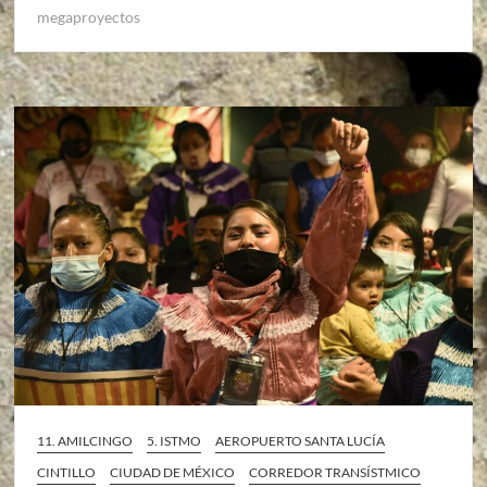
megaproyectos
11. AMILCINGO
5. ISTMO
AEROPUERTO SANTA LUCÍA
CINTILLO
CIUDAD DE MÉXICO
CORREDOR TRANSÍSTMICO