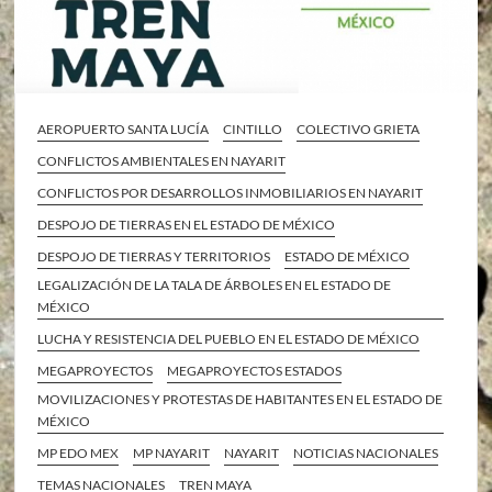
AEROPUERTO SANTA LUCÍA
CINTILLO
COLECTIVO GRIETA
CONFLICTOS AMBIENTALES EN NAYARIT
CONFLICTOS POR DESARROLLOS INMOBILIARIOS EN NAYARIT
DESPOJO DE TIERRAS EN EL ESTADO DE MÉXICO
DESPOJO DE TIERRAS Y TERRITORIOS
ESTADO DE MÉXICO
LEGALIZACIÓN DE LA TALA DE ÁRBOLES EN EL ESTADO DE
MÉXICO
LUCHA Y RESISTENCIA DEL PUEBLO EN EL ESTADO DE MÉXICO
MEGAPROYECTOS
MEGAPROYECTOS ESTADOS
MOVILIZACIONES Y PROTESTAS DE HABITANTES EN EL ESTADO DE
MÉXICO
MP EDO MEX
MP NAYARIT
NAYARIT
NOTICIAS NACIONALES
TEMAS NACIONALES
TREN MAYA