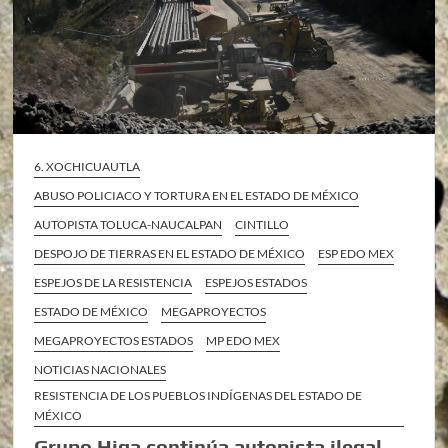
6. XOCHICUAUTLA
ABUSO POLICIACO Y TORTURA EN EL ESTADO DE MÉXICO
AUTOPISTA TOLUCA-NAUCALPAN
CINTILLO
DESPOJO DE TIERRAS EN EL ESTADO DE MÉXICO
ESP EDO MEX
ESPEJOS DE LA RESISTENCIA
ESPEJOS ESTADOS
ESTADO DE MÉXICO
MEGAPROYECTOS
MEGAPROYECTOS ESTADOS
MP EDO MEX
NOTICIAS NACIONALES
RESISTENCIA DE LOS PUEBLOS INDÍGENAS DEL ESTADO DE
MÉXICO
Grupo Higa continúa autopista ilegal,