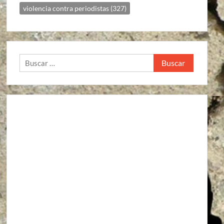
violencia contra periodistas
(327)
Buscar: