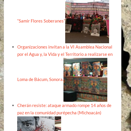
“Samir Flores Soberanes”
Organizaciones invitan a la VI Asamblea Nacional
por el Agua y, la Vida y el Territorio a realizarse en
Loma de Bácum, Sonora.
Cherán resiste: ataque armado rompe 14 años de
paz en la comunidad purépecha (Michoacán)