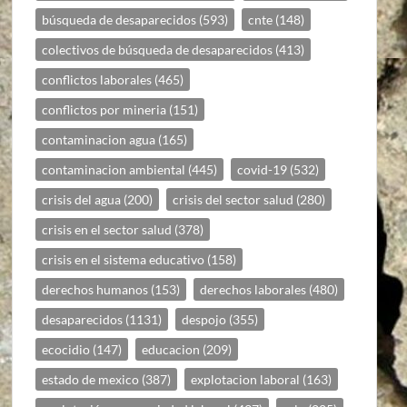
búsqueda de desaparecidos
(593)
cnte
(148)
colectivos de búsqueda de desaparecidos
(413)
conflictos laborales
(465)
conflictos por mineria
(151)
contaminacion agua
(165)
contaminacion ambiental
(445)
covid-19
(532)
crisis del agua
(200)
crisis del sector salud
(280)
crisis en el sector salud
(378)
crisis en el sistema educativo
(158)
derechos humanos
(153)
derechos laborales
(480)
desaparecidos
(1131)
despojo
(355)
ecocidio
(147)
educacion
(209)
estado de mexico
(387)
explotacion laboral
(163)