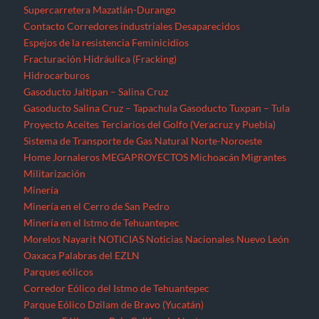
Supercarretera Mazatlán-Durango
Contacto
Corredores industriales
Desaparecidos
Espejos de la resistencia
Feminicidios
Fracturación Hidráulica (Fracking)
Hidrocarburos
Gasoducto Jaltipan – Salina Cruz
Gasoducto Salina Cruz – Tapachula
Gasoducto Tuxpan – Tula
Proyecto Aceites Terciarios del Golfo (Veracruz y Puebla)
Sistema de Transporte de Gas Natural Norte-Noroeste
Home
Jornaleros
MEGAPROYECTOS
Michoacán
Migrantes
Militarización
Minería
Minería en el Cerro de San Pedro
Minería en el Istmo de Tehuantepec
Morelos
Nayarit
NOTICIAS
Noticias Nacionales
Nuevo León
Oaxaca
Palabras del EZLN
Parques eólicos
Corredor Eólico del Istmo de Tehuantepec
Parque Eólico Dzilam de Bravo (Yucatán)