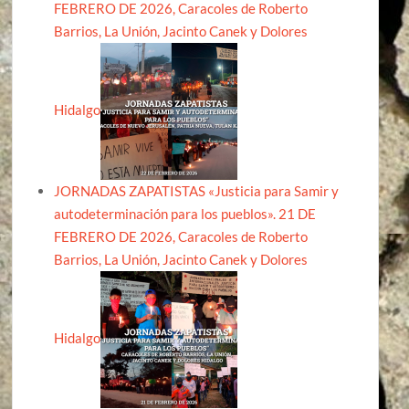
FEBRERO DE 2026, Caracoles de Roberto
Barrios, La Unión, Jacinto Canek y Dolores
Hidalgo
JORNADAS ZAPATISTAS «Justicia para Samir y
autodeterminación para los pueblos». 21 DE
FEBRERO DE 2026, Caracoles de Roberto
Barrios, La Unión, Jacinto Canek y Dolores
Hidalgo