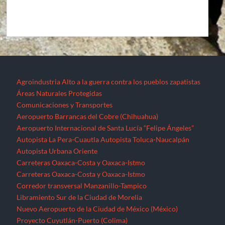
Agroindustria
Alto a la guerra contra los pueblos zapatistas
Áreas Naturales Protegidas
Comunicaciones y Transportes
Aeropuerto Barrancas del Cobre (Chihuahua)
Aeropuerto Internacional de Santa Lucía “Felipe Ángeles”
Autopista La Pera-Cuautla
Autopista Toluca-Naucalpán
Autopista Urbana Oriente
Carreteras Oaxaca-Costa y Oaxaca-Istmo
Carreteras Oaxaca-Costa y Oaxaca-Istmo
Corredor transversal Manzanillo-Tampico
Libramiento Sur de la Ciudad de Morelia
Nuevo Aeropuerto de la Ciudad de México (México)
Proyecto Cuyutlán-Puerto (Colima)