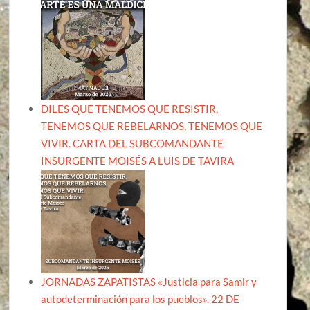
DILES QUE TENEMOS QUE RESISTIR,
TENEMOS QUE REBELARNOS, TENEMOS QUE
VIVIR. CARTA DEL SUBCOMANDANTE
INSURGENTE MOISÉS A LUIS DE TAVIRA
JORNADAS ZAPATISTAS «Justicia para Samir y
autodeterminación para los pueblos». 22 DE