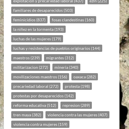
explotación y precariedad laboral
(437)
ezln
(225)
familiares de desaparecidos
(503)
feminicidios
(837)
fosas clandestinas
(160)
la niñez en la tormenta
(193)
luchas de las mujeres
(179)
luchas y resistencias de pueblos originarios
(144)
maestros
(239)
migrantes
(312)
militarizacion
(272)
mineria
(340)
movilizaciones maestros
(156)
oaxaca
(282)
precariedad laboral
(272)
protesta
(198)
protestas por desaparecidos
(142)
reforma educativa
(512)
represion
(289)
tren maya
(382)
violencia contra las mujeres
(407)
violencia contra mujeres
(159)