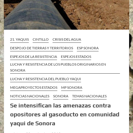
21. YAQUIS
CINTILLO
CRISIS DEL AGUA
DESPOJO DE TIERRAS Y TERRITORIOS
ESP SONORA
ESPEJOS DE LA RESISTENCIA
ESPEJOS ESTADOS
LUCHA Y RESISTENCIA DE LOS PUEBLOS ORIGINARIOS EN
SONORA
LUCHA Y RESISTENCIA DEL PUEBLO YAQUI
MEGAPROYECTOS ESTADOS
MP SONORA
NOTICIAS NACIONALES
SONORA
TEMAS NACIONALES
Se intensifican las amenazas contra
opositores al gasoducto en comunidad
yaqui de Sonora