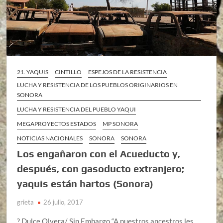
21. YAQUIS
CINTILLO
ESPEJOS DE LA RESISTENCIA
LUCHA Y RESISTENCIA DE LOS PUEBLOS ORIGINARIOS EN
SONORA
LUCHA Y RESISTENCIA DEL PUEBLO YAQUI
MEGAPROYECTOS ESTADOS
MP SONORA
NOTICIAS NACIONALES
SONORA
SONORA
Los engañaron con el Acueducto y,
después, con gasoducto extranjero;
yaquis están hartos (Sonora)
grieta
26 julio, 2017
? Dulce Olvera/ Sin Embargo “A nuestros ancestros les