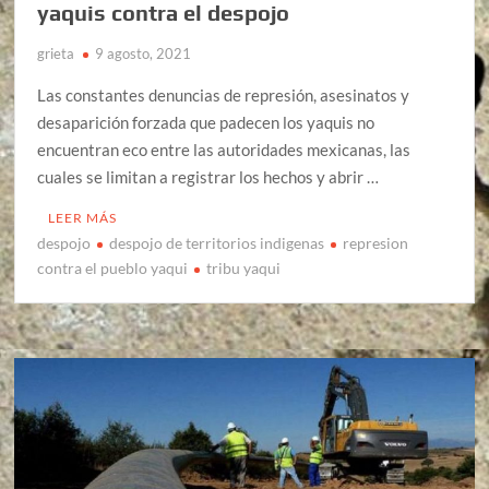
yaquis contra el despojo
grieta
9 agosto, 2021
Las constantes denuncias de represión, asesinatos y
desaparición forzada que padecen los yaquis no
encuentran eco entre las autoridades mexicanas, las
cuales se limitan a registrar los hechos y abrir …
LEER MÁS
despojo
despojo de territorios indigenas
represion
contra el pueblo yaqui
tribu yaqui