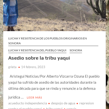
LUCHA Y RESISTENCIA DE LOS PUEBLOS ORIGINARIOS EN
SONORA
LUCHA Y RESISTENCIA DEL PUEBLO YAQUI
SONORA
Asedio sobre la tribu yaqui
grieta
14 febrero, 2023
Aristegui Noticias/Por Alberto Vizcarra Ozuna El pueblo
yaqui ha sufrido de asedio de las autoridades durante la
última década para que se rinda y renuncie a la defensa
jurídica …
LEER MÁS
acueducto independencia
despojo de agua
represion
contra el pueblo yaqui
tribu yaqui
yaquis