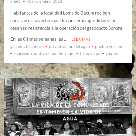
grieta
30 noviembre, 2018
Habitantes de la localidad Loma de Bácum reciben
constantes advertencias de que serán agredidos si no
cesan su resistencia a la operación del gasoducto Sonora.
En las últimas semanas las …
LEER MÁS
gasoducto sonora
privatizacion del agua
pueblo yoreme
represion contra el pueblo yaqui
tribu yaqui
yaquis