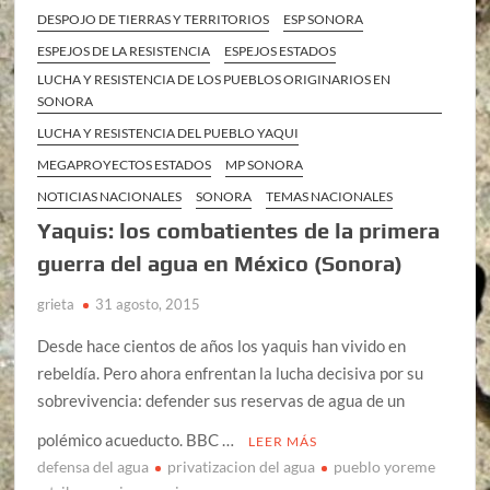
DESPOJO DE TIERRAS Y TERRITORIOS
ESP SONORA
ESPEJOS DE LA RESISTENCIA
ESPEJOS ESTADOS
LUCHA Y RESISTENCIA DE LOS PUEBLOS ORIGINARIOS EN
SONORA
LUCHA Y RESISTENCIA DEL PUEBLO YAQUI
MEGAPROYECTOS ESTADOS
MP SONORA
NOTICIAS NACIONALES
SONORA
TEMAS NACIONALES
Yaquis: los combatientes de la primera
guerra del agua en México (Sonora)
grieta
31 agosto, 2015
Desde hace cientos de años los yaquis han vivido en
rebeldía. Pero ahora enfrentan la lucha decisiva por su
sobrevivencia: defender sus reservas de agua de un
polémico acueducto. BBC …
LEER MÁS
defensa del agua
privatizacion del agua
pueblo yoreme