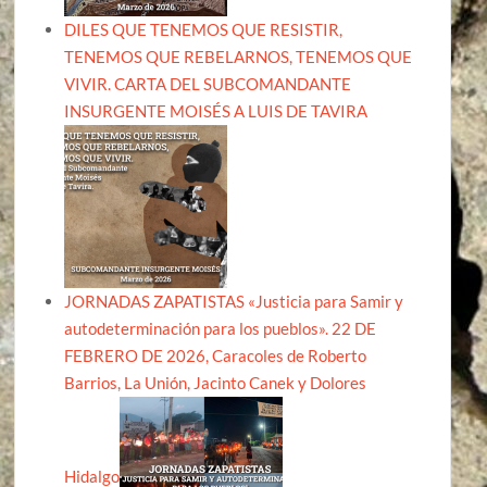
DILES QUE TENEMOS QUE RESISTIR,
TENEMOS QUE REBELARNOS, TENEMOS QUE
VIVIR. CARTA DEL SUBCOMANDANTE
INSURGENTE MOISÉS A LUIS DE TAVIRA
JORNADAS ZAPATISTAS «Justicia para Samir y
autodeterminación para los pueblos». 22 DE
FEBRERO DE 2026, Caracoles de Roberto
Barrios, La Unión, Jacinto Canek y Dolores
Hidalgo