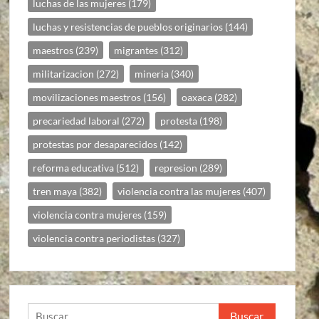
luchas de las mujeres
(179)
luchas y resistencias de pueblos originarios
(144)
maestros
(239)
migrantes
(312)
militarizacion
(272)
mineria
(340)
movilizaciones maestros
(156)
oaxaca
(282)
precariedad laboral
(272)
protesta
(198)
protestas por desaparecidos
(142)
reforma educativa
(512)
represion
(289)
tren maya
(382)
violencia contra las mujeres
(407)
violencia contra mujeres
(159)
violencia contra periodistas
(327)
Buscar: