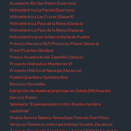
Acueducto Río San Pedro (Guerrero)
Hidroeléctrica La Parota (Guerrero)
Hidroeléctrica Las Cruces (Nayarit)
Hidroeléctrica Paso de la Reina (Oaxaca)
Hidroeléctrica Paso de la Reina (Oaxaca)
Hidroeléctricas en la Sierra Norte de Puebla
Presa La Maroma (SLP)
Presa Los Pilares (Sonora)
Presa Picachos (Sinaloa)
Presa y Acueducto del Zapotillo (Jalisco)
Proyecto Hidráulico Monterrey VI
Proyecto Hídrico el Naranjal (Veracruz)
Puebla
Querétaro
Quintana Roo
Recursos forestales
Extracción de maderas preciosas en Ostula (Michoacán)
San Luis Potosí
Seminario “El pensamiento crítico frente a la hidra
capitalista”
Sinaloa
Sonora
Tabasco
Tamaulipas
Tlaxcala
Tren Maya
Veracruz
Violencia contra periodistas
Yucatán
Zacatecas
Zonas de Desarrollo Económico y Social (ZODES) Ciudad de