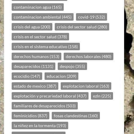
contaminacion agua
(165)
contaminacion ambiental
(445)
covid-19
(532)
crisis del agua
(200)
crisis del sector salud
(280)
crisis en el sector salud
(378)
crisis en el sistema educativo
(158)
derechos humanos
(153)
derechos laborales
(480)
desaparecidos
(1131)
despojo
(355)
ecocidio
(147)
educacion
(209)
estado de mexico
(387)
explotacion laboral
(163)
explotación y precariedad laboral
(437)
ezln
(225)
familiares de desaparecidos
(503)
feminicidios
(837)
fosas clandestinas
(160)
la niñez en la tormenta
(193)