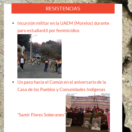
RESISTENCIAS
Incursión militar en la UAEM (Morelos) durante
paro estudiantil por feminicidios
Un paso hacia el Común en el aniversario de la
Casa de los Pueblos y Comunidades Indígenas
“Samir Flores Soberanes”