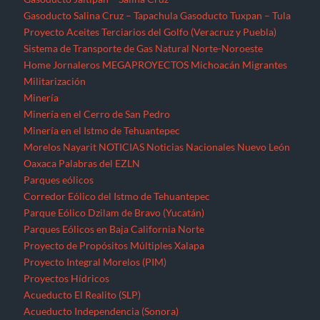
Gasoducto Salina Cruz – Tapachula
Gasoducto Tuxpan – Tula
Proyecto Aceites Terciarios del Golfo (Veracruz y Puebla)
Sistema de Transporte de Gas Natural Norte-Noroeste
Home
Jornaleros
MEGAPROYECTOS
Michoacán
Migrantes
Militarización
Minería
Minería en el Cerro de San Pedro
Minería en el Istmo de Tehuantepec
Morelos
Nayarit
NOTICIAS
Noticias Nacionales
Nuevo León
Oaxaca
Palabras del EZLN
Parques eólicos
Corredor Eólico del Istmo de Tehuantepec
Parque Eólico Dzilam de Bravo (Yucatán)
Parques Eólicos en Baja California Norte
Proyecto de Propósitos Múltiples Xalapa
Proyecto Integral Morelos (PIM)
Proyectos Hídricos
Acueducto El Realito (SLP)
Acueducto Independencia (Sonora)