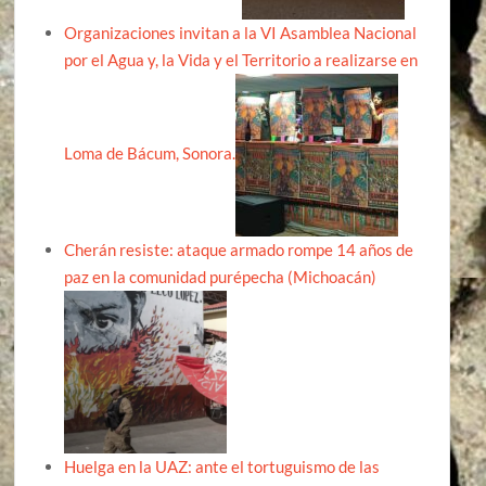
Organizaciones invitan a la VI Asamblea Nacional
por el Agua y, la Vida y el Territorio a realizarse en
Loma de Bácum, Sonora.
Cherán resiste: ataque armado rompe 14 años de
paz en la comunidad purépecha (Michoacán)
Huelga en la UAZ: ante el tortuguismo de las