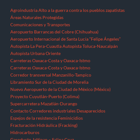
Agroindustria
Alto a la guerra contra los pueblos zapatistas
Áreas Naturales Protegidas
Comunicaciones y Transportes
Aeropuerto Barrancas del Cobre (Chihuahua)
Aeropuerto Internacional de Santa Lucía “Felipe Ángeles”
Autopista La Pera-Cuautla
Autopista Toluca-Naucalpán
Autopista Urbana Oriente
Carreteras Oaxaca-Costa y Oaxaca-Istmo
Carreteras Oaxaca-Costa y Oaxaca-Istmo
Corredor transversal Manzanillo-Tampico
Libramiento Sur de la Ciudad de Morelia
Nuevo Aeropuerto de la Ciudad de México (México)
Proyecto Cuyutlán-Puerto (Colima)
Supercarretera Mazatlán-Durango
Contacto
Corredores industriales
Desaparecidos
Espejos de la resistencia
Feminicidios
Fracturación Hidráulica (Fracking)
Hidrocarburos
Gasoducto Jaltipan – Salina Cruz