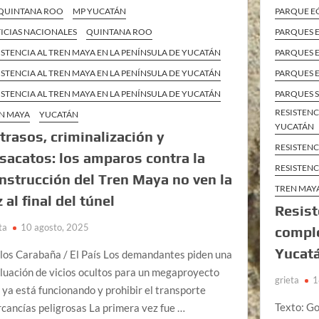
QUINTANA ROO
MP YUCATÁN
PARQUE E
ICIAS NACIONALES
QUINTANA ROO
PARQUES 
ISTENCIA AL TREN MAYA EN LA PENÍNSULA DE YUCATÁN
PARQUES E
ISTENCIA AL TREN MAYA EN LA PENÍNSULA DE YUCATÁN
PARQUES E
ISTENCIA AL TREN MAYA EN LA PENÍNSULA DE YUCATÁN
PARQUES 
RESISTENC
N MAYA
YUCATÁN
YUCATÁN
trasos, criminalización y
RESISTENC
sacatos: los amparos contra la
RESISTENC
nstrucción del Tren Maya no ven la
TREN MAY
z al final del túnel
Resist
ta
10 agosto, 2025
comple
Yucat
los Carabaña / El País Los demandantes piden una
luación de vicios ocultos para un megaproyecto
grieta
1
 ya está funcionando y prohibir el transporte
Texto: Go
cancías peligrosas La primera vez fue …