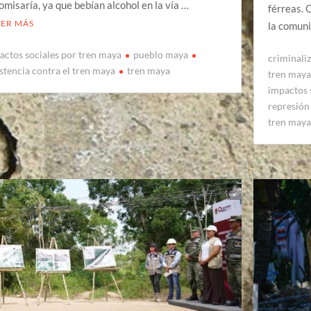
comisaría, ya que bebían alcohol en la vía …
férreas. 
EER MÁS
la comun
actos sociales por tren maya
pueblo maya
criminaliz
istencia contra el tren maya
tren maya
tren may
impactos 
represión 
tren may