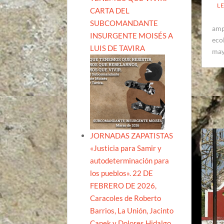
L
CARTA DEL
SUBCOMANDANTE
amp
INSURGENTE MOISÉS A
eco
LUIS DE TAVIRA
ma
JORNADAS ZAPATISTAS
«Justicia para Samir y
autodeterminación para
los pueblos». 22 DE
FEBRERO DE 2026,
Caracoles de Roberto
Barrios, La Unión, Jacinto
Canek y Dolores Hidalgo