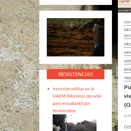
CIN
DES
QUI
ME
MP 
NOT
RES
RESISTENCIAS
TRE
Pu
Incursión militar en la
vi
UAEM (Morelos) durante
paro estudiantil por
(Q
feminicidios
grie
Oct