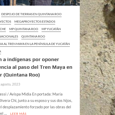
DESPOJO DE TIERRAS EN QUINTANA ROO
YECTOS
MEGAPROYECTOS ESTADOS
ECHE
MP QUINTANA ROO
MP YUCATÁN
 NACIONALES
QUINTANA ROO
IA AL TREN MAYA EN LA PENÍNSULA DE YUCATÁN
A
 a indígenas por oponer
encia al paso del Tren Maya en
r (Quintana Roo)
 agosto, 2023
ssi / Avispa Midia En portada: María
lvera Chi, junto a su esposo y sus dos hijos,
el desplazamiento forzado por las obras del
del …
LEER MÁS