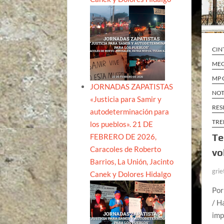
CIN
ME
MP 
JORNADAS ZAPATISTAS
NOT
«Justicia para Samir y
RES
autodeterminación para
TRE
los pueblos». 21 DE
Te
FEBRERO DE 2026,
Caracoles de Roberto
vo
Barrios, La Unión, Jacinto
grie
Canek y Dolores Hidalgo
Por
/ H
imp