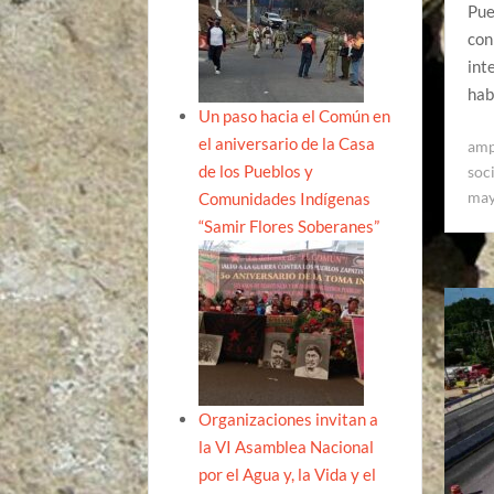
Pue
con
int
hab
Un paso hacia el Común en
el aniversario de la Casa
amp
de los Pueblos y
soc
ma
Comunidades Indígenas
“Samir Flores Soberanes”
Organizaciones invitan a
la VI Asamblea Nacional
por el Agua y, la Vida y el