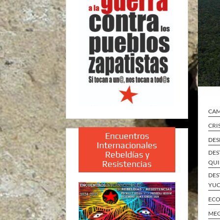
CA
CRI
Encuentros
DES
Internacionales
DES
Rebeldías y
Resistencias
QUI
DES
YUC
ECO
MEG