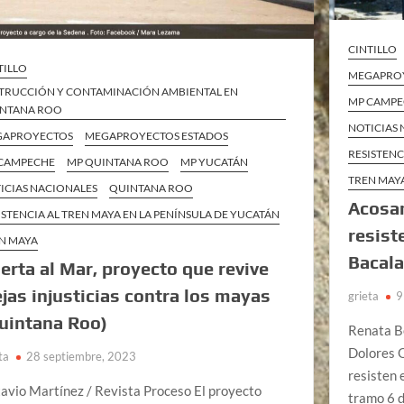
CINTILLO
TILLO
MEGAPRO
TRUCCIÓN Y CONTAMINACIÓN AMBIENTAL EN
MP CAMP
NTANA ROO
NOTICIAS
GAPROYECTOS
MEGAPROYECTOS ESTADOS
RESISTENC
CAMPECHE
MP QUINTANA ROO
MP YUCATÁN
TREN MAY
ICIAS NACIONALES
QUINTANA ROO
Acosan
ISTENCIA AL TREN MAYA EN LA PENÍNSULA DE YUCATÁN
resist
N MAYA
Bacala
erta al Mar, proyecto que revive
ejas injusticias contra los mayas
grieta
9
uintana Roo)
Renata Be
Dolores O
ta
28 septiembre, 2023
resisten 
avio Martínez / Revista Proceso El proyecto
tramo 6 