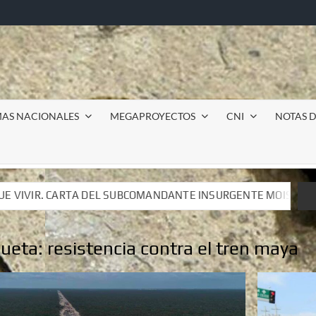
MAS NACIONALES
MEGAPROYECTOS
CNI
NOTAS D
BCOMANDANTE INSURGENTE MOISÉS A LUIS DE TAVIRA
BCOMANDANTE INSURGENTE MOISÉS A LUIS DE TAVIRA
queta:
resistencia contra el tren maya