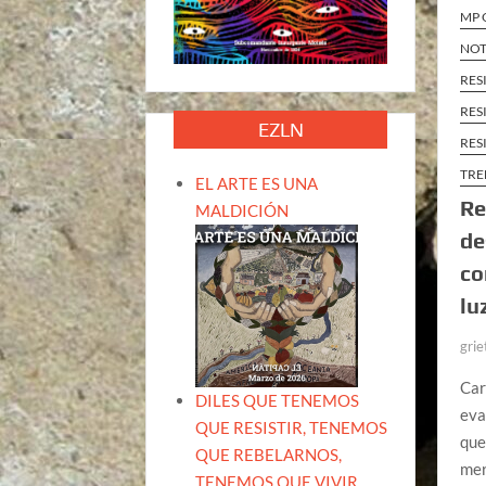
MP 
NOT
RES
RES
EZLN
RES
TRE
EL ARTE ES UNA
Re
MALDICIÓN
de
co
lu
grie
Car
DILES QUE TENEMOS
eva
QUE RESISTIR, TENEMOS
que
QUE REBELARNOS,
mer
TENEMOS QUE VIVIR.