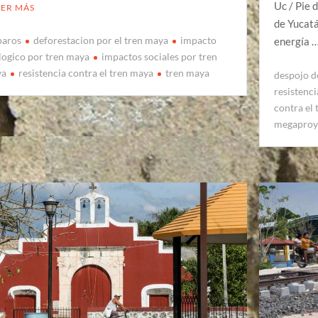
Uc / Pie 
EER MÁS
de Yucatá
aros
deforestacion por el tren maya
impacto
energía 
logico por tren maya
impactos sociales por tren
ya
resistencia contra el tren maya
tren maya
despojo de
resistenci
contra el
megaproy