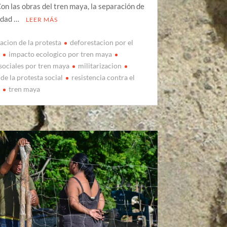
Con las obras del tren maya, la separación de
idad …
LEER MÁS
acion de la protesta
deforestacion por el
a
impacto ecologico por tren maya
sociales por tren maya
militarizacion
de la protesta social
resistencia contra el
a
tren maya