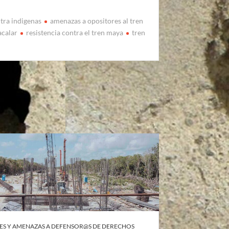
tra indigenas
amenazas a opositores al tren
acalar
resistencia contra el tren maya
tren
ES Y AMENAZAS A DEFENSOR@S DE DERECHOS