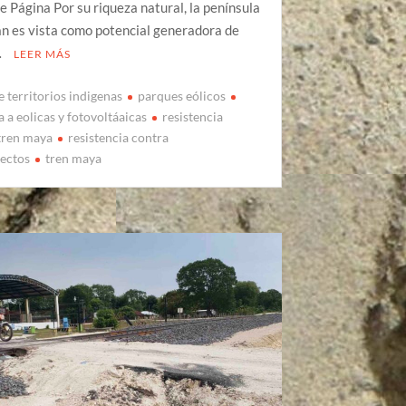
de Página Por su riqueza natural, la península
n es vista como potencial generadora de
…
LEER MÁS
 territorios indigenas
parques eólicos
a a eolicas y fotovoltáaicas
resistencia
 tren maya
resistencia contra
ectos
tren maya