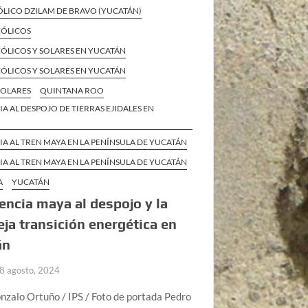
ÓLICO DZILAM DE BRAVO (YUCATÁN)
EÓLICOS
ÓLICOS Y SOLARES EN YUCATÁN
ÓLICOS Y SOLARES EN YUCATÁN
SOLARES
QUINTANA ROO
IA AL DESPOJO DE TIERRAS EJIDALES EN
IA AL TREN MAYA EN LA PENÍNSULA DE YUCATÁN
IA AL TREN MAYA EN LA PENÍNSULA DE YUCATÁN
A
YUCATÁN
encia maya al despojo y la
ja transición energética en
án
8 agosto, 2024
nzalo Ortuño / IPS / Foto de portada Pedro