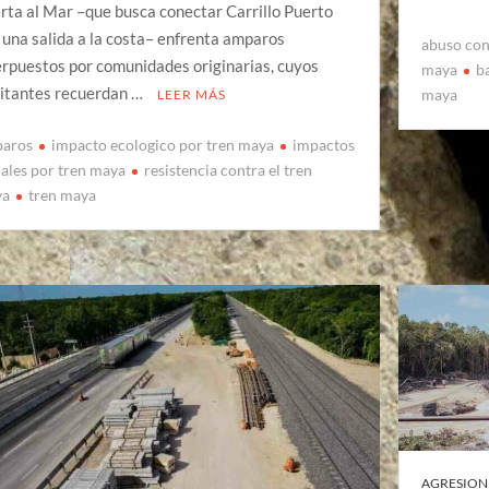
rta al Mar –que busca conectar Carrillo Puerto
 una salida a la costa– enfrenta amparos
abuso con
erpuestos por comunidades originarias, cuyos
maya
b
itantes recuerdan …
maya
LEER MÁS
aros
impacto ecologico por tren maya
impactos
iales por tren maya
resistencia contra el tren
ya
tren maya
AGRESION