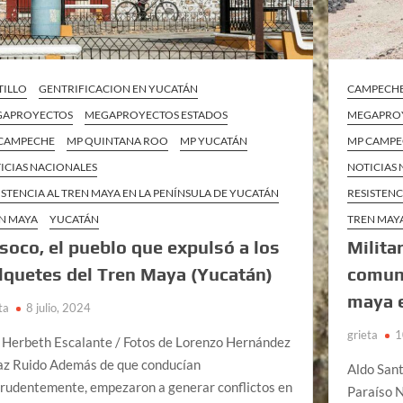
TILLO
GENTRIFICACION EN YUCATÁN
CAMPECH
GAPROYECTOS
MEGAPROYECTOS ESTADOS
MEGAPRO
CAMPECHE
MP QUINTANA ROO
MP YUCATÁN
MP CAMP
ICIAS NACIONALES
NOTICIAS
ISTENCIA AL TREN MAYA EN LA PENÍNSULA DE YUCATÁN
RESISTENC
N MAYA
YUCATÁN
TREN MAY
soco, el pueblo que expulsó a los
Milita
lquetes del Tren Maya (Yucatán)
comuni
maya 
ta
8 julio, 2024
grieta
1
 Herbeth Escalante / Fotos de Lorenzo Hernández
az Ruido Además de que conducían
Aldo Sant
rudentemente, empezaron a generar conflictos en
Paraíso N