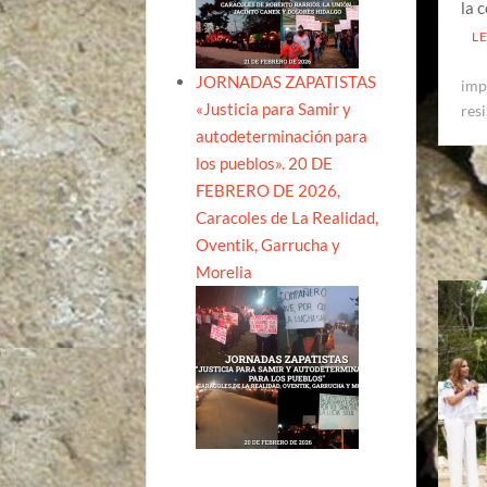
la 
L
JORNADAS ZAPATISTAS
imp
«Justicia para Samir y
res
autodeterminación para
los pueblos». 20 DE
FEBRERO DE 2026,
Caracoles de La Realidad,
Oventik, Garrucha y
Morelia