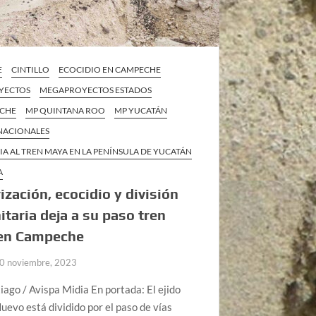
E
CINTILLO
ECOCIDIO EN CAMPECHE
YECTOS
MEGAPROYECTOS ESTADOS
ECHE
MP QUINTANA ROO
MP YUCATÁN
 NACIONALES
IA AL TREN MAYA EN LA PENÍNSULA DE YUCATÁN
A
rización, ecocidio y división
taria deja a su paso tren
en Campeche
0 noviembre, 2023
iago / Avispa Midia En portada: El ejido
uevo está dividido por el paso de vías