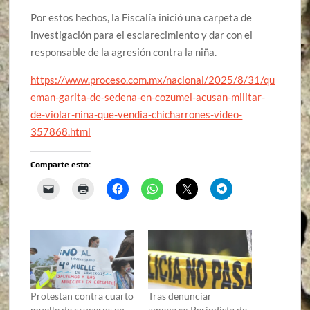
Por estos hechos, la Fiscalía inició una carpeta de
investigación para el esclarecimiento y dar con el
responsable de la agresión contra la niña.
https://www.proceso.com.mx/nacional/2025/8/31/qu
eman-garita-de-sedena-en-cozumel-acusan-militar-
de-violar-nina-que-vendia-chicharrones-video-
357868.html
Comparte esto:
Protestan contra cuarto
Tras denunciar
muelle de cruceros en
amenaza: Periodista de