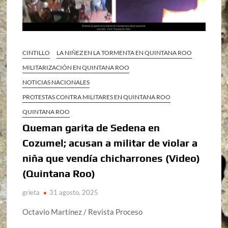
CINTILLO
LA NIÑEZ EN LA TORMENTA EN QUINTANA ROO
MILITARIZACIÓN EN QUINTANA ROO
NOTICIAS NACIONALES
PROTESTAS CONTRA MILITARES EN QUINTANA ROO
QUINTANA ROO
Queman garita de Sedena en
Cozumel; acusan a militar de violar a
niña que vendía chicharrones (Video)
(Quintana Roo)
grieta
31 agosto, 2025
Octavio Martínez / Revista Proceso