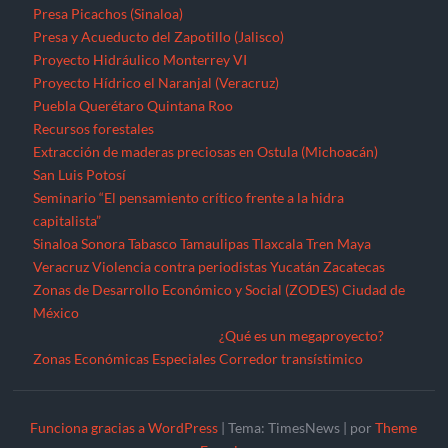
Presa Picachos (Sinaloa)
Presa y Acueducto del Zapotillo (Jalisco)
Proyecto Hidráulico Monterrey VI
Proyecto Hídrico el Naranjal (Veracruz)
Puebla
Querétaro
Quintana Roo
Recursos forestales
Extracción de maderas preciosas en Ostula (Michoacán)
San Luis Potosí
Seminario “El pensamiento crítico frente a la hidra
capitalista”
Sinaloa
Sonora
Tabasco
Tamaulipas
Tlaxcala
Tren Maya
Veracruz
Violencia contra periodistas
Yucatán
Zacatecas
Zonas de Desarrollo Económico y Social (ZODES) Ciudad de
México
¿Qué es un megaproyecto?
Zonas Económicas Especiales
Corredor transístimico
Funciona gracias a WordPress
|
Tema: TimesNews
|
por
Theme