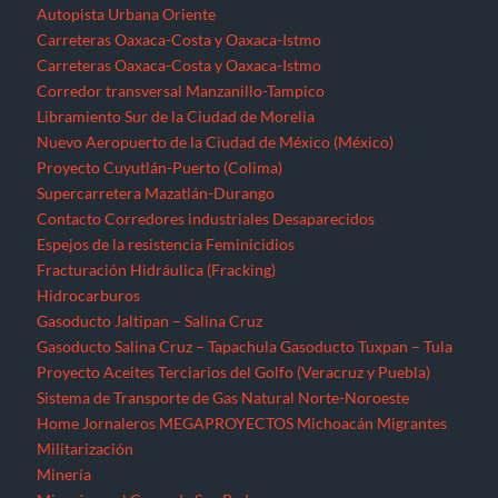
Autopista Urbana Oriente
Carreteras Oaxaca-Costa y Oaxaca-Istmo
Carreteras Oaxaca-Costa y Oaxaca-Istmo
Corredor transversal Manzanillo-Tampico
Libramiento Sur de la Ciudad de Morelia
Nuevo Aeropuerto de la Ciudad de México (México)
Proyecto Cuyutlán-Puerto (Colima)
Supercarretera Mazatlán-Durango
Contacto
Corredores industriales
Desaparecidos
Espejos de la resistencia
Feminicidios
Fracturación Hidráulica (Fracking)
Hidrocarburos
Gasoducto Jaltipan – Salina Cruz
Gasoducto Salina Cruz – Tapachula
Gasoducto Tuxpan – Tula
Proyecto Aceites Terciarios del Golfo (Veracruz y Puebla)
Sistema de Transporte de Gas Natural Norte-Noroeste
Home
Jornaleros
MEGAPROYECTOS
Michoacán
Migrantes
Militarización
Minería