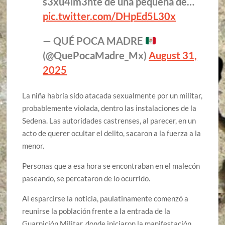
s3xu4lm3nte de una pequeña de…
pic.twitter.com/DHpEd5L30x
— QUÉ POCA MADRE
(@QuePocaMadre_Mx)
August 31,
2025
La niña habría sido atacada sexualmente por un militar,
probablemente violada, dentro las instalaciones de la
Sedena. Las autoridades castrenses, al parecer, en un
acto de querer ocultar el delito, sacaron a la fuerza a la
menor.
Personas que a esa hora se encontraban en el malecón
paseando, se percataron de lo ocurrido.
Al esparcirse la noticia, paulatinamente comenzó a
reunirse la población frente a la entrada de la
Guarnición Militar, donde iniciaron la manifestación