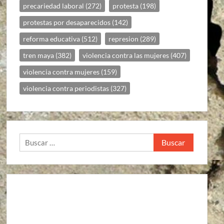
precariedad laboral
(272)
protesta
(198)
protestas por desaparecidos
(142)
reforma educativa
(512)
represion
(289)
tren maya
(382)
violencia contra las mujeres
(407)
violencia contra mujeres
(159)
violencia contra periodistas
(327)
Buscar: