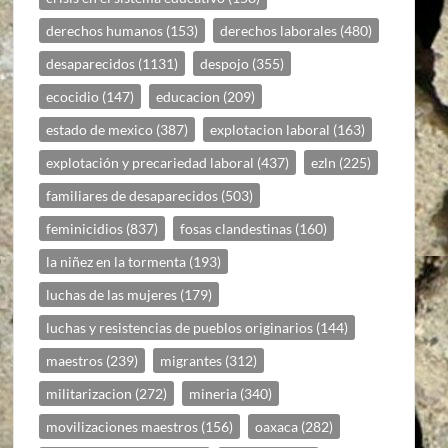
derechos humanos
(153)
derechos laborales
(480)
desaparecidos
(1131)
despojo
(355)
ecocidio
(147)
educacion
(209)
estado de mexico
(387)
explotacion laboral
(163)
explotación y precariedad laboral
(437)
ezln
(225)
familiares de desaparecidos
(503)
feminicidios
(837)
fosas clandestinas
(160)
la niñez en la tormenta
(193)
luchas de las mujeres
(179)
luchas y resistencias de pueblos originarios
(144)
maestros
(239)
migrantes
(312)
militarizacion
(272)
mineria
(340)
movilizaciones maestros
(156)
oaxaca
(282)