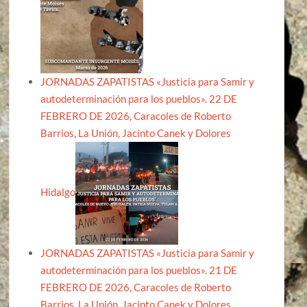
JORNADAS ZAPATISTAS «Justicia para Samir y
autodeterminación para los pueblos». 22 DE
FEBRERO DE 2026, Caracoles de Roberto
Barrios, La Unión, Jacinto Canek y Dolores
Hidalgo
JORNADAS ZAPATISTAS «Justicia para Samir y
autodeterminación para los pueblos». 21 DE
FEBRERO DE 2026, Caracoles de Roberto
Barrios, La Unión, Jacinto Canek y Dolores