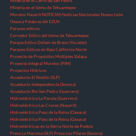
Minería en el Cerro de San Pedro
Minería en el Istmo de Tehuantepec
Morelos
Nayarit
NOTICIAS
Noticias Nacionales
Nuevo León
Oaxaca
Palabras del EZLN
Parques eólicos
Corredor Eólico del Istmo de Tehuantepec
Parque Eólico Dzilam de Bravo (Yucatán)
Parques Eólicos en Baja California Norte
Proyecto de Propósitos Múltiples Xalapa
Proyecto Integral Morelos (PIM)
Proyectos Hídricos
Acueducto El Realito (SLP)
Acueducto Independencia (Sonora)
Acueducto Río San Pedro (Guerrero)
Hidroeléctrica La Parota (Guerrero)
Hidroeléctrica Las Cruces (Nayarit)
Hidroeléctrica Paso de la Reina (Oaxaca)
Hidroeléctrica Paso de la Reina (Oaxaca)
Hidroeléctricas en la Sierra Norte de Puebla
Presa La Maroma (SLP)
Presa Los Pilares (Sonora)