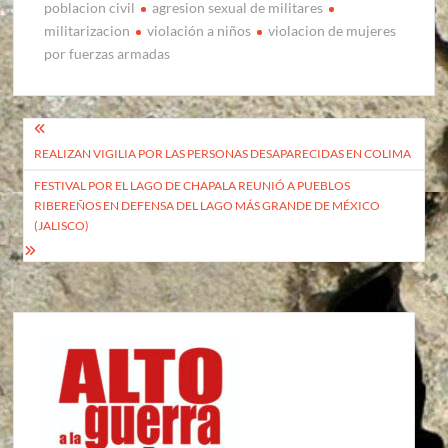
poblacion civil
agresion sexual de militares
militarizacion
violación a niños
violacion de mujeres
por fuerzas armadas
Navegación
REALIZAN VIGILIA POR LAS PERSONAS DESAPARECIDAS EN COLIMA
de
FESTIVAL POR EL LAGO DE CHAPALA REUNIÓ A PUEBLOS
entradas
RIBEREÑOS EN DEFENSA DEL LAGO MÁS GRANDE DE MÉXICO
(JALISCO)