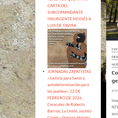
CARTA DEL
SUBCOMANDANTE
INSURGENTE MOISÉS A
LUIS DE TAVIRA
CIN
DES
NOT
JORNADAS ZAPATISTAS
Co
«Justicia para Samir y
ge
autodeterminación para
grie
los pueblos». 22 DE
FEBRERO DE 2026,
Ima
Caracoles de Roberto
NTR
Barrios, La Unión, Jacinto
aco
Canek y Dolores Hidalgo