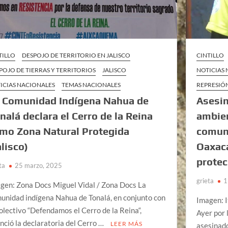
TILLO
DESPOJO DE TERRITORIO EN JALISCO
CINTILLO
POJO DE TIERRAS Y TERRITORIOS
JALISCO
NOTICIAS
ICIAS NACIONALES
TEMAS NACIONALES
REPRESIÓ
 Comunidad Indígena Nahua de
Asesin
nalá declara el Cerro de la Reina
ambien
mo Zona Natural Protegida
comuni
alisco)
Oaxac
prote
ta
25 marzo, 2025
grieta
1
gen: Zona Docs Miguel Vidal / Zona Docs La
unidad indígena Nahua de Tonalá, en conjunto con
Imagen: 
colectivo “Defendamos el Cerro de la Reina“,
Ayer por 
nció la declaratoria del Cerro …
LEER MÁS
asesinado