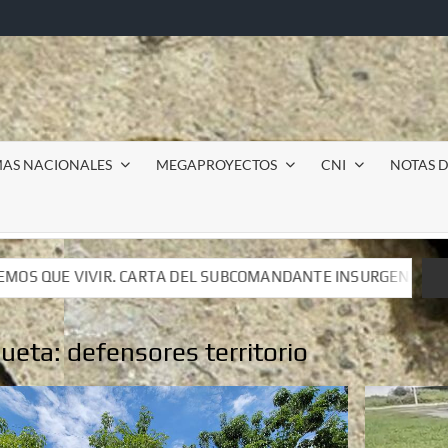
MAS NACIONALES
MEGAPROYECTOS
CNI
NOTAS D
UBCOMANDANTE INSURGENTE MOISÉS A LUIS DE TAVIRA
UBCOMANDANTE INSURGENTE MOISÉS A LUIS DE TAVIRA
queta:
defensores territorio