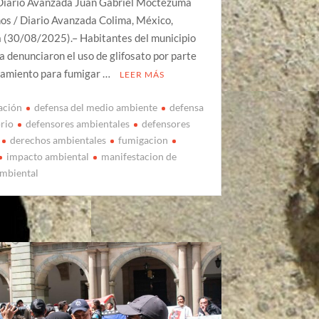
Diario Avanzada Juan Gabriel Moctezuma
os / Diario Avanzada Colima, México,
 (30/08/2025).– Habitantes del municipio
 denunciaron el uso de glifosato por parte
tamiento para fumigar …
LEER MÁS
ación
defensa del medio ambiente
defensa
orio
defensores ambientales
defensores
derechos ambientales
fumigacion
impacto ambiental
manifestacion de
mbiental