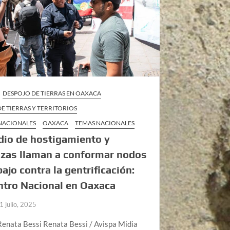
DESPOJO DE TIERRAS EN OAXACA
E TIERRAS Y TERRITORIOS
 NACIONALES
OAXACA
TEMAS NACIONALES
io de hostigamiento y
zas llaman a conformar nodos
bajo contra la gentrificación:
tro Nacional en Oaxaca
1 julio, 2025
Renata Bessi Renata Bessi / Avispa Midia