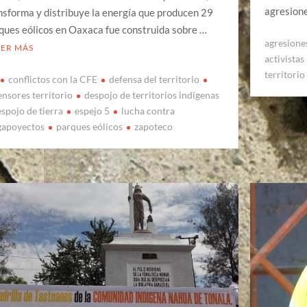
agresion
nsforma y distribuye la energía que producen 29
ques eólicos en Oaxaca fue construida sobre …
agresiones
EER MÁS
activistas
territorio
conflictos con la CFE
defensa del territorio
ensores territorio
despojo de territorios indigenas
spojo de tierra
espejo 5
lucha contra
apoyectos
parques eólicos
zapoteco