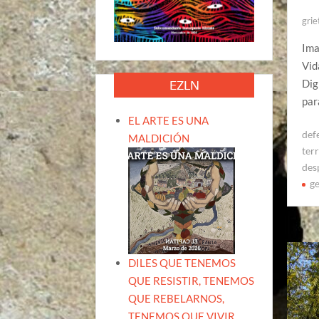
grie
Ima
Vid
Dig
EZLN
par
EL ARTE ES UNA
defe
MALDICIÓN
terr
des
ge
DILES QUE TENEMOS
QUE RESISTIR, TENEMOS
QUE REBELARNOS,
TENEMOS QUE VIVIR.