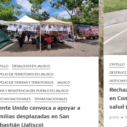
CINTILLO
TILLO
DESALOJOS EN JALISCO
DESTRUCC
POJO DE TERRITORIO EN JALISCO
NOTICIAS
POJO DE TIERRAS Y TERRITORIOS
JALISCO
Rechaz
HA Y RESISTENCIA DEL PUEBLO EN JALISCO
en Com
ICIAS NACIONALES
TEMAS NACIONALES
salud 
ente Unido convoca a apoyar a
milias desplazadas en San
grieta
3
bastián (Jalisco)