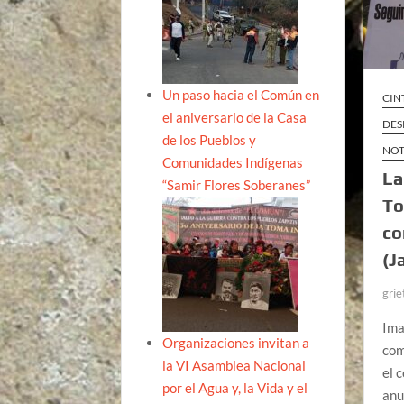
Un paso hacia el Común en
CIN
el aniversario de la Casa
DES
de los Pueblos y
NOT
Comunidades Indígenas
La
“Samir Flores Soberanes”
To
co
(J
grie
Ima
Organizaciones invitan a
com
la VI Asamblea Nacional
el 
por el Agua y, la Vida y el
anu