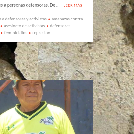
es a personas defensoras. De …
LEER MÁS
 a defensores y activistas
amenazas contra
asesinato de activistas
defensores
feminicidios
represion