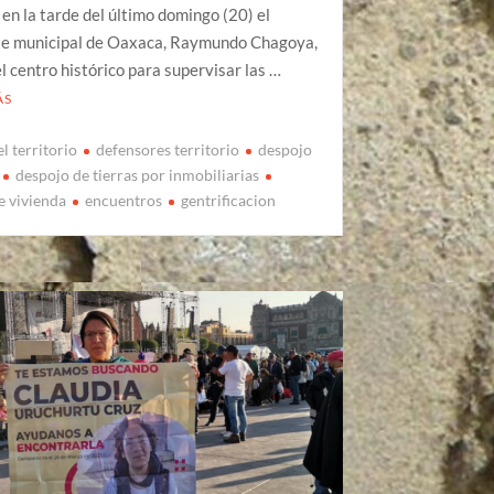
en la tarde del último domingo (20) el
te municipal de Oaxaca, Raymundo Chagoya,
el centro histórico para supervisar las …
ÁS
l territorio
defensores territorio
despojo
despojo de tierras por inmobiliarias
e vivienda
encuentros
gentrificacion