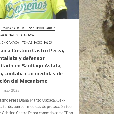
DESPOJO DE TIERRAS Y TERRITORIOS
 NACIONALES
OAXACA
N EN OAXACA
TEMAS NACIONALES
an a Cristino Castro Perea,
talista y defensor
tario en Santiago Astata,
a; contaba con medidas de
cción del Mecanismo
 marzo, 2025
Itsmo Press Diana Manzo Oaxaca, Oax.-
la tarde, aún con medidas de protección, fue
 Cristino Castro Perea conocido como “Tino