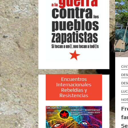
CIN
DES
Encuentros
DES
Internacionales
Rebeldías y
LUC
Resistencias
NOT
Fr
fa
Se