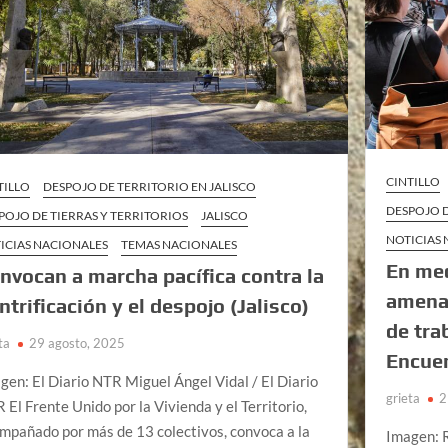
CINTILLO
TILLO
DESPOJO DE TERRITORIO EN JALISCO
DESPOJO D
POJO DE TIERRAS Y TERRITORIOS
JALISCO
NOTICIAS
ICIAS NACIONALES
TEMAS NACIONALES
En med
nvocan a marcha pacífica contra la
amena
ntrificación y el despojo (Jalisco)
de tra
ta
29 agosto, 2025
Encuen
gen: El Diario NTR Miguel Ángel Vidal / El Diario
grieta
2
 El Frente Unido por la Vivienda y el Territorio,
mpañado por más de 13 colectivos, convoca a la
Imagen: 