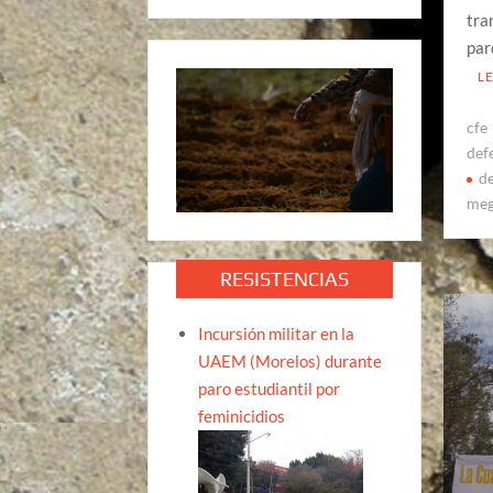
tra
par
L
cfe
def
de
meg
RESISTENCIAS
Incursión militar en la
UAEM (Morelos) durante
paro estudiantil por
feminicidios