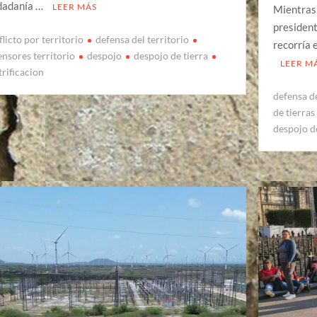
dadanía …
LEER MÁS
Mientras 
presiden
licto por territorio
defensa del territorio
recorría 
ensores territorio
despojo
despojo de tierra
LEER M
trificacion
defensa de
de tierras
despojo d