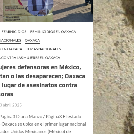
FEMINICIDIOS
FEMINICIDIOS EN OAXACA
 NACIONALES
OAXACA
N EN OAXACA
TEMAS NACIONALES
A CONTRA LAS MUJERES EN OAXACA
jeres defensoras en México,
tan o las desaparecen; Oaxaca
 lugar de asesinatos contra
soras
3 abril, 2025
Página3 Diana Manzo / Página3 El estado
 Oaxaca se ubica en el primer lugar nacional
stados Unidos Mexicanos (México) de