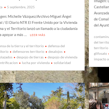
Imagen: 
Castellan
ta
5 septiembre, 2025
Avanzada
gen: Michelle Vázquez/Archivo Miguel Ángel
de Comala
al / El Diario NTR El Frente Unido por la Vivienda
del Ayun
na y el Territorio lanzó un llamado a la ciudadanía
a apoyar a más …
LEER MÁS
contamin
del territ
nsa de la tierra y el territorio
defensa del
territorio
itorio
defensores territorio
desalojos
glifosato
plazados
despojo de tierras
despojo de vivienda
impacto a
ntrificacion
lucha por vivienda
solidaridad