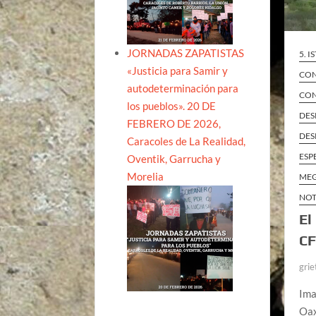
JORNADAS ZAPATISTAS
5. 
«Justicia para Samir y
CON
autodeterminación para
CON
los pueblos». 20 DE
DES
FEBRERO DE 2026,
DES
Caracoles de La Realidad,
ESP
Oventik, Garrucha y
Morelia
MEG
NOT
El
CF
grie
Ima
Oax