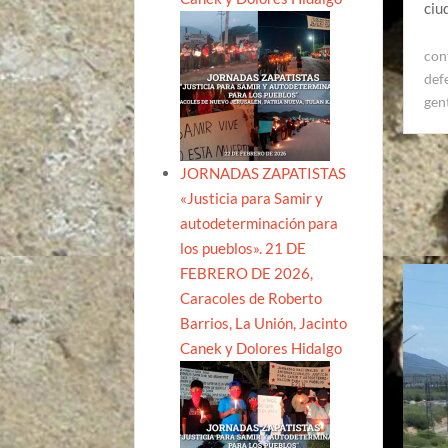
ciu
conf
def
gen
JORNADAS ZAPATISTAS
«Justicia para Samir y
autodeterminación para
los pueblos». 21 DE
FEBRERO DE 2026,
Caracoles de Roberto
Barrios, La Unión, Jacinto
Canek y Dolores Hidalgo