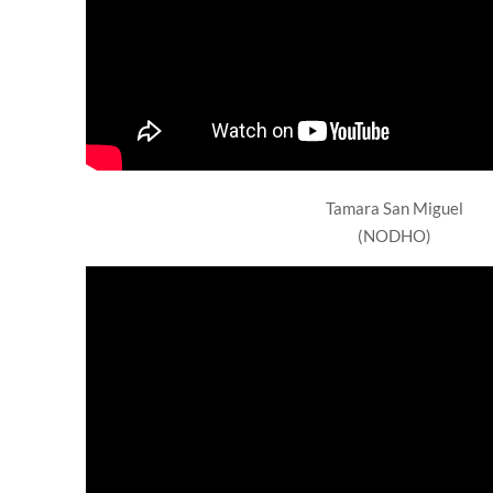
Tamara San Miguel
(NODHO)