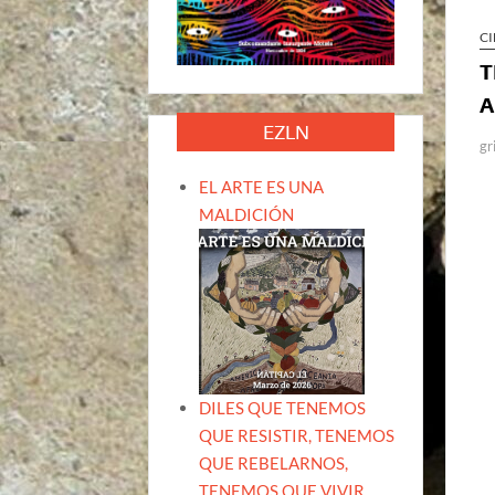
CI
T
A
EZLN
gr
EL ARTE ES UNA
MALDICIÓN
DILES QUE TENEMOS
QUE RESISTIR, TENEMOS
QUE REBELARNOS,
TENEMOS QUE VIVIR.