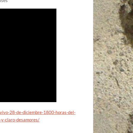
isés
-vivo-28-de-diciembre-1800-horas-del-
s-y-claro-desamores/