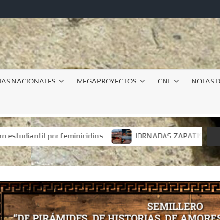
MAS NACIONALES
MEGAPROYECTOS
CNI
NOTAS D
os
JORNADAS ZAPATISTAS «Justicia para Samir y autodete
os
JORNADAS ZAPATISTAS «Justicia para Samir y autodete