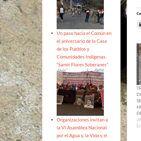
Co
Un paso hacia el Común en
el aniversario de la Casa
de los Pueblos y
Comunidades Indígenas
“Samir Flores Soberanes”
T
D
S
H
D
Organizaciones invitan a
28
E
la VI Asamblea Nacional
por el Agua y, la Vida y el