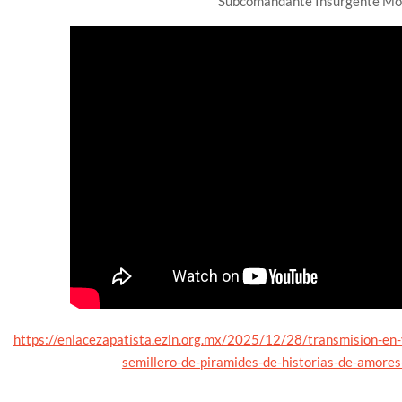
Subcomandante Insurgente Mo
https://enlacezapatista.ezln.org.mx/2025/12/28/transmision-en
semillero-de-piramides-de-historias-de-amore