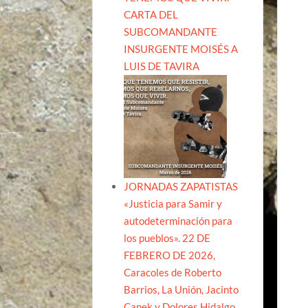
CARTA DEL
SUBCOMANDANTE
INSURGENTE MOISÉS A
LUIS DE TAVIRA
JORNADAS ZAPATISTAS
«Justicia para Samir y
autodeterminación para
los pueblos». 22 DE
FEBRERO DE 2026,
Caracoles de Roberto
Barrios, La Unión, Jacinto
Canek y Dolores Hidalgo