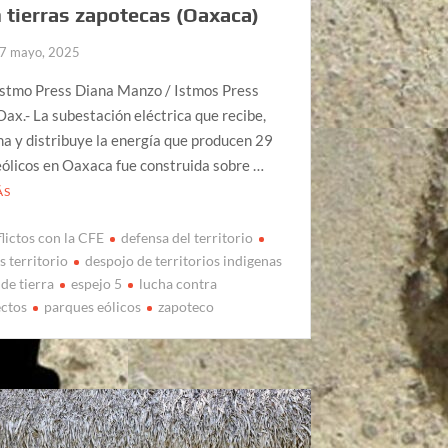
 tierras zapotecas (Oaxaca)
7 mayo, 2025
Istmo Press Diana Manzo / Istmos Press
ax.- La subestación eléctrica que recibe,
a y distribuye la energía que producen 29
ólicos en Oaxaca fue construida sobre …
ÁS
lictos con la CFE
defensa del territorio
s territorio
despojo de territorios indigenas
de tierra
espejo 5
lucha contra
ctos
parques eólicos
zapoteco