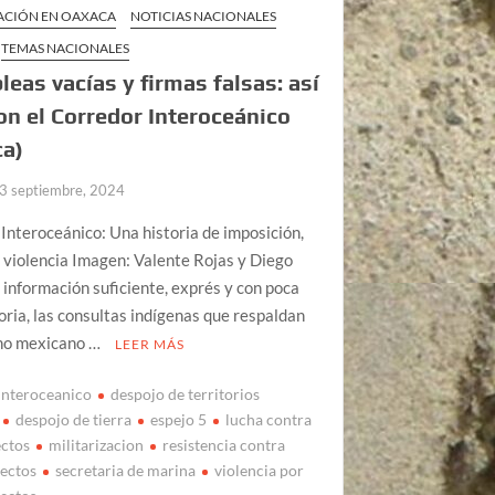
ZACIÓN EN OAXACA
NOTICIAS NACIONALES
TEMAS NACIONALES
eas vacías y firmas falsas: así
on el Corredor Interoceánico
ca)
3 septiembre, 2024
Interoceánico: Una historia de imposición,
 violencia Imagen: Valente Rojas y Diego
 información suficiente, exprés y con poca
ria, las consultas indígenas que respaldan
rno mexicano …
LEER MÁS
interoceanico
despojo de territorios
despojo de tierra
espejo 5
lucha contra
ctos
militarizacion
resistencia contra
ectos
secretaria de marina
violencia por