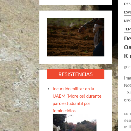
DES
ESP
ME
TEM
De
Oa
K 
grie
RESISTENCIAS
Ima
Not
Incursión militar en la
– S
UAEM (Morelos) durante
ord
paro estudiantil por
feminicidios
cor
des
mil