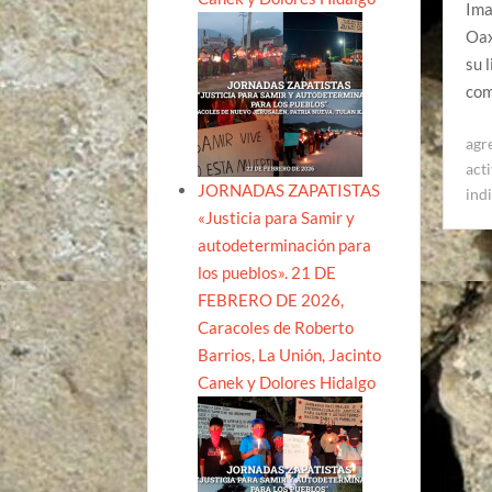
Ima
Oax
su 
com
agr
acti
JORNADAS ZAPATISTAS
ind
«Justicia para Samir y
autodeterminación para
los pueblos». 21 DE
FEBRERO DE 2026,
Caracoles de Roberto
Barrios, La Unión, Jacinto
Canek y Dolores Hidalgo