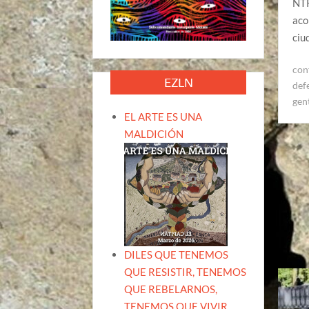
NTR
aco
ciu
conf
EZLN
def
gen
EL ARTE ES UNA
MALDICIÓN
DILES QUE TENEMOS
QUE RESISTIR, TENEMOS
QUE REBELARNOS,
TENEMOS QUE VIVIR.