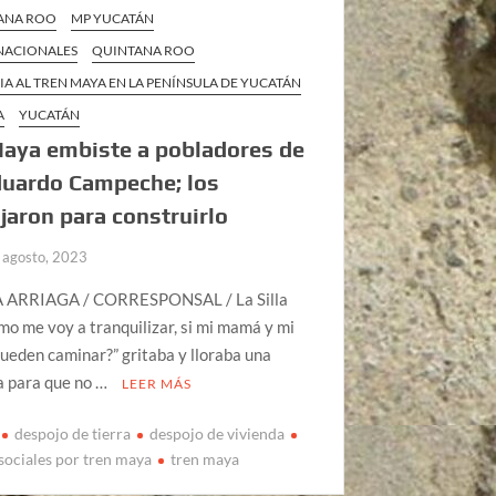
ANA ROO
MP YUCATÁN
 NACIONALES
QUINTANA ROO
IA AL TREN MAYA EN LA PENÍNSULA DE YUCATÁN
A
YUCATÁN
aya embiste a pobladores de
duardo Campeche; los
jaron para construirlo
 agosto, 2023
 ARRIAGA / CORRESPONSAL / La Silla
o me voy a tranquilizar, si mi mamá y mi
ueden caminar?” gritaba y lloraba una
a para que no …
LEER MÁS
despojo de tierra
despojo de vivienda
sociales por tren maya
tren maya