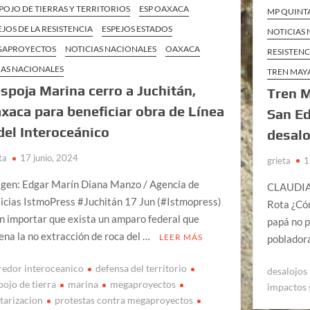
POJO DE TIERRAS Y TERRITORIOS
ESP OAXACA
MP QUINT
EJOS DE LA RESISTENCIA
ESPEJOS ESTADOS
NOTICIAS
GAPROYECTOS
NOTICIAS NACIONALES
OAXACA
RESISTENC
AS NACIONALES
TREN MAY
spoja Marina cerro a Juchitán,
Tren M
xaca para beneficiar obra de Línea
San E
del Interoceánico
desalo
ta
17 junio, 2024
grieta
1
gen: Edgar Marín Diana Manzo / Agencia de
CLAUDIA
icias IstmoPress #Juchitán 17 Jun (#Istmopress)
Rota ¿Cóm
in importar que exista un amparo federal que
papá no p
ena la no extracción de roca del …
LEER MÁS
poblador
redor interoceanico
defensa del territorio
desalojos
pojo de tierra
marina
megaproyectos
impactos 
itarizacion
protestas contra megaproyectos