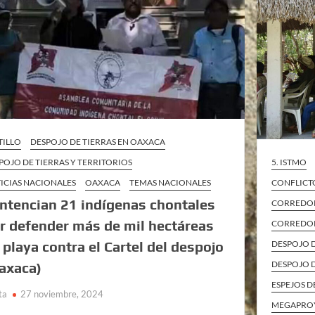
TILLO
DESPOJO DE TIERRAS EN OAXACA
5. ISTMO
POJO DE TIERRAS Y TERRITORIOS
CONFLICT
ICIAS NACIONALES
OAXACA
TEMAS NACIONALES
ntencian 21 indígenas chontales
CORREDOR
r defender más de mil hectáreas
CORREDOR
DESPOJO 
 playa contra el Cartel del despojo
DESPOJO D
axaca)
ESPEJOS D
ta
27 noviembre, 2024
MEGAPRO