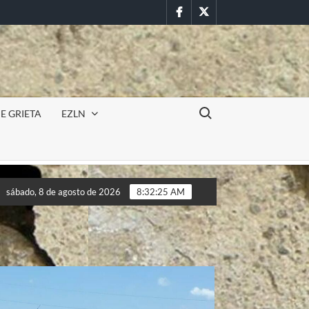
Facebook
Twitter
Buscar:
E GRIETA
EZLN
RA
Incursión militar en la UAEM (Morelos) durante paro es
sábado, 8 de agosto de 2026
8:32:27 AM
RA
Incursión militar en la UAEM (Morelos) durante paro es