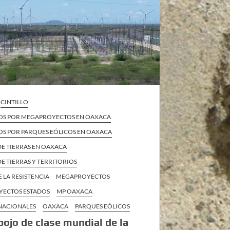
CINTILLO
OS POR MEGAPROYECTOS EN OAXACA
OS POR PARQUES EÓLICOS EN OAXACA
DE TIERRAS EN OAXACA
E TIERRAS Y TERRITORIOS
E LA RESISTENCIA
MEGAPROYECTOS
ECTOS ESTADOS
MP OAXACA
 NACIONALES
OAXACA
PARQUES EÓLICOS
pojo de clase mundial de la