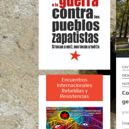
CIN
DES
Encuentros
NOT
Internacionales
Rebeldías y
Co
Resistencias
ge
grie
Ima