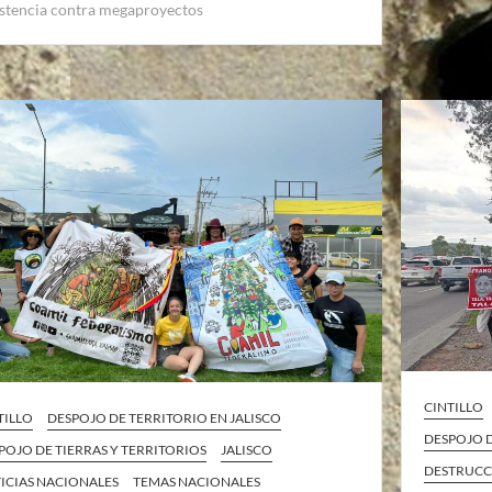
istencia contra megaproyectos
CINTILLO
TILLO
DESPOJO DE TERRITORIO EN JALISCO
DESPOJO D
POJO DE TIERRAS Y TERRITORIOS
JALISCO
DESTRUCC
ICIAS NACIONALES
TEMAS NACIONALES