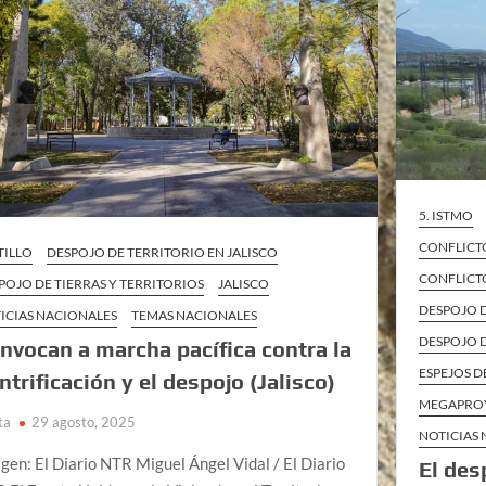
5. ISTMO
CONFLICT
TILLO
DESPOJO DE TERRITORIO EN JALISCO
CONFLICT
POJO DE TIERRAS Y TERRITORIOS
JALISCO
DESPOJO 
ICIAS NACIONALES
TEMAS NACIONALES
DESPOJO D
nvocan a marcha pacífica contra la
ESPEJOS D
ntrificación y el despojo (Jalisco)
MEGAPROY
ta
29 agosto, 2025
NOTICIAS
gen: El Diario NTR Miguel Ángel Vidal / El Diario
El des