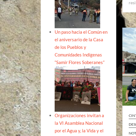
res
Un paso hacia el Común en
el aniversario de la Casa
de los Pueblos y
Comunidades Indígenas
“Samir Flores Soberanes”
Organizaciones invitan a
CIN
la VI Asamblea Nacional
DES
por el Agua y, la Vida y el
NOT