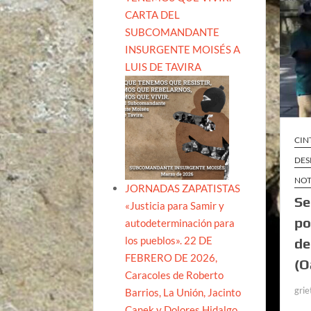
CARTA DEL
SUBCOMANDANTE
INSURGENTE MOISÉS A
LUIS DE TAVIRA
CIN
DES
NOT
JORNADAS ZAPATISTAS
Se
«Justicia para Samir y
po
autodeterminación para
los pueblos». 22 DE
de
FEBRERO DE 2026,
(O
Caracoles de Roberto
grie
Barrios, La Unión, Jacinto
Canek y Dolores Hidalgo