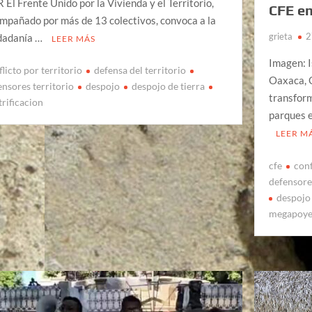
 El Frente Unido por la Vivienda y el Territorio,
CFE en
mpañado por más de 13 colectivos, convoca a la
grieta
2
dadanía …
LEER MÁS
Imagen: 
licto por territorio
defensa del territorio
Oaxaca, O
ensores territorio
despojo
despojo de tierra
transform
trificacion
parques e
LEER M
cfe
conf
defensore
despojo 
megapoye