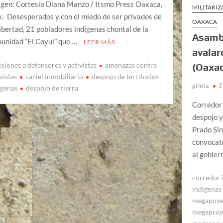
gen: Cortesía Diana Manzo / Itsmo Press Oaxaca,
MILITARI
.- Desesperados y con el miedo de ser privados de
OAXACA
libertad, 21 pobladores indígenas chontal de la
Asambl
unidad “El Coyul” que …
LEER MÁS
avalar
esiones a defensores y activistas
amenazas contra
(Oaxa
vistas
cartel inmobiliario
despojo de territorios
grieta
2
igenas
despojo de tierra
Corredor 
despojo y
Prado Sin
convocato
al gobie
corredor 
indigenas
megapoye
megaproy