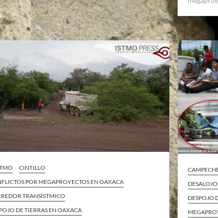
megaproy
ISTMO
CINTILLO
CAMPECH
FLICTOS POR MEGAPROYECTOS EN OAXACA
DESALOJO
REDOR TRANSÍSTMICO
DESPOJO 
POJO DE TIERRAS EN OAXACA
MEGAPROY