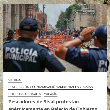
CINTILLO
DESTRUCCIÓN Y CONTAMINACIÓN AMBIENTAL EN YUCATÁN
NOTICIAS NACIONALES
YUCATÁN
Pescadores de Sisal protestan
enérgicamente en Palacio de Gobierno