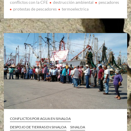
conflictos con la CFE
destrucción ambiental
pescadores
protestas de pescadores
termoelectrica
CONFLICTOS POR AGUA EN SINALOA
DESPOJO DE TIERRAS EN SINALOA
SINALOA