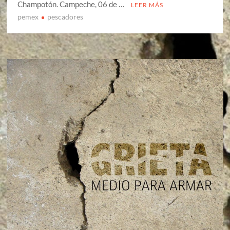
Champotón. Campeche, 06 de …
LEER MÁS
pemex
pescadores