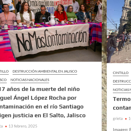
TILLO
DESTRUCCIÓN AMBIENTAL EN JALISCO
CINTILLO
ISCO
NOTICIAS NACIONALES
DESTRUCC
17 años de la muerte del niño
NOTICIAS
guel Ángel López Rocha por
Termoe
ntaminación en el río Santiago
contam
igen justicia en El Salto, Jalisco
grieta
1
ta
13 febrero, 2025
Imagen: E