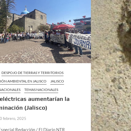
DESPOJO DE TIERRAS Y TERRITORIOS
IÓN AMBIENTAL EN JALISCO
JALISCO
 NACIONALES
TEMAS NACIONALES
léctricas aumentarían la
inación (Jalisco)
0 febrero, 2025
special Redacción / El Diario NTR