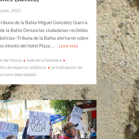
 junio, 2025
Tribuna de la Bahía Miguel González Guerra
 de la Bahía Denuncias ciudadanas recibidas
oticias–Tribuna de la Bahía alertaron sobre
to intento del hotel Plaza …
LEER MÁS
l territorio
industria hotelera
ción de espacios públicos
privatizacion de
turismo depredador