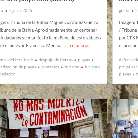
ta
7 junio, 2025
grieta
2
gen: Tribuna de la Bahía Miguel González Guerra
Imagen: 
ribuna de la Bahía Aproximadamente un centenar
/ Tribuna
ciudadanos se manifestó la mañana de este sábado
por CPS N
re el bulevar Francisco Medina …
el presun
LEER MÁS
ensa del territorio
despojo de tierras
playas
defensa de
vatizacion de playas
protestas
turismo
turismo
privatiza
redador
playas