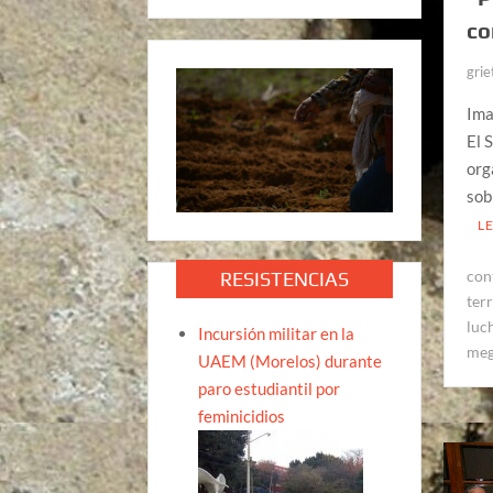
co
grie
Ima
El 
org
sob
L
con
RESISTENCIAS
terr
luc
Incursión militar en la
meg
UAEM (Morelos) durante
paro estudiantil por
feminicidios