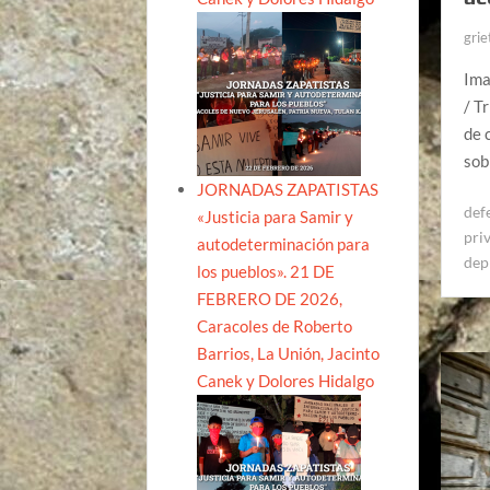
grie
Ima
/ T
de 
sob
JORNADAS ZAPATISTAS
def
«Justicia para Samir y
pri
autodeterminación para
dep
los pueblos». 21 DE
FEBRERO DE 2026,
Caracoles de Roberto
Barrios, La Unión, Jacinto
Canek y Dolores Hidalgo