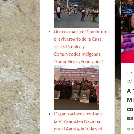
Un paso hacia el Común en
el aniversario de la Casa
de los Pueblos y
Comunidades Indígenas
“Samir Flores Soberanes”
CIN
JAL
A 
Mi
co
Organizaciones invitan a
ex
la VI Asamblea Nacional
por el Agua y, la Vida y el
grie