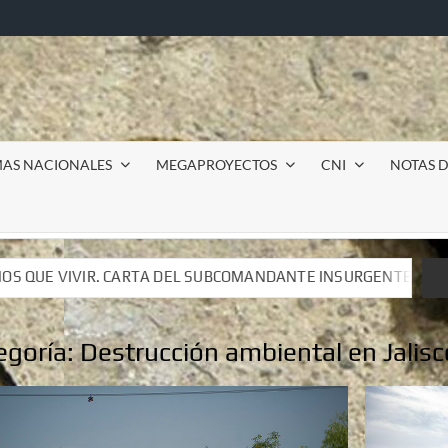
MAS NACIONALES
MEGAPROYECTOS
CNI
NOTAS D
COMANDANTE INSURGENTE MOISÉS A LUIS DE TAVIRA
I
COMANDANTE INSURGENTE MOISÉS A LUIS DE TAVIRA
I
egoría:
Destrucción ambiental en Jalisc