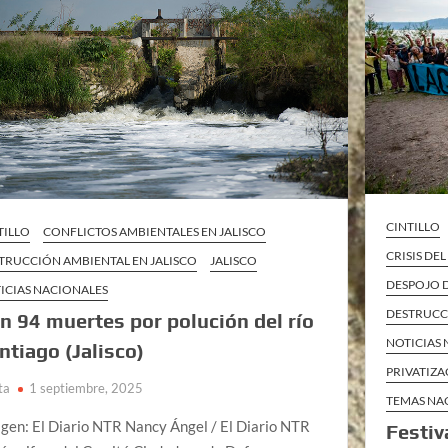
CINTILLO
TILLO
CONFLICTOS AMBIENTALES EN JALISCO
CRISIS DE
TRUCCIÓN AMBIENTAL EN JALISCO
JALISCO
DESPOJO D
ICIAS NACIONALES
DESTRUCC
n 94 muertes por polución del río
NOTICIAS
ntiago (Jalisco)
PRIVATIZA
ta
1 septiembre, 2025
TEMAS NA
gen: El Diario NTR Nancy Ángel / El Diario NTR
Festiv