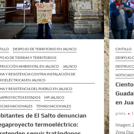
TILLO
DESPOJO DE TERRITORIO EN JALISCO
CINTILLO
POJO DE TIERRAS Y TERRITORIOS
DESPOJO D
TRUCCIÓN AMBIENTAL EN JALISCO
JALISCO
DESTRUCC
HA Y RESISTENCIA CONTRA INSTALACIÓN DE
NOTICIAS
ROELÉCTRICAS EN JALISCO
Ciento
HA Y RESISTENCIA DEL PUEBLO EN JALISCO
Guadal
APROYECTOS ESTADOS
MP JALISCO
en Jua
ICIAS NACIONALES
TEMAS NACIONALES
grieta
1
bitantes de El Salto denuncian
gaproyecto termoeléctrico:
Imagen: Z
Zona Doc
retenden seguir tratándonos