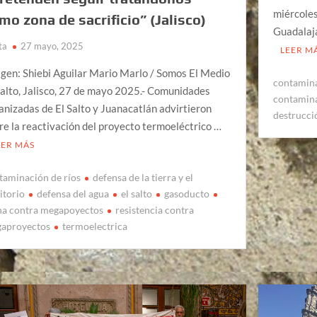
miércoles
mo zona de sacrificio” (Jalisco)
Guadalaja
ta
27 mayo, 2025
LEER M
gen: Shiebi Aguilar Mario Marlo / Somos El Medio
contamin
Salto, Jalisco, 27 de mayo 2025.- Comunidades
contamina
anizadas de El Salto y Juanacatlán advirtieron
destrucci
re la reactivación del proyecto termoeléctrico …
EER MÁS
taminación de ríos
defensa de la tierra y el
itorio
defensa del agua
el salto
gasoducto
ha contra megapoyectos
resistencia contra
aproyectos
termoelectrica