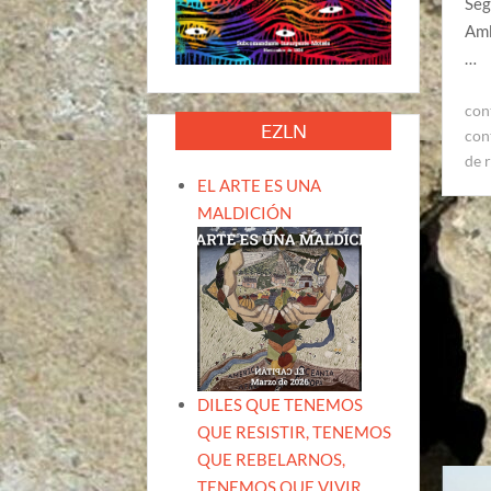
Seg
Amb
…
con
EZLN
con
de 
EL ARTE ES UNA
MALDICIÓN
DILES QUE TENEMOS
QUE RESISTIR, TENEMOS
QUE REBELARNOS,
TENEMOS QUE VIVIR.