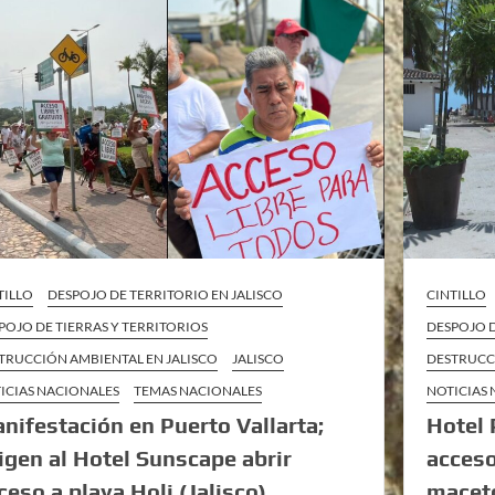
TILLO
DESPOJO DE TERRITORIO EN JALISCO
CINTILLO
POJO DE TIERRAS Y TERRITORIOS
DESPOJO D
TRUCCIÓN AMBIENTAL EN JALISCO
JALISCO
DESTRUCC
ICIAS NACIONALES
TEMAS NACIONALES
NOTICIAS
nifestación en Puerto Vallarta;
Hotel 
igen al Hotel Sunscape abrir
acceso
ceso a playa Holi (Jalisco)
maceto