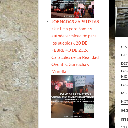
JORNADAS ZAPATISTAS
«Justicia para Samir y
autodeterminación para
los pueblos». 20 DE
CIN
FEBRERO DE 2026,
DES
Caracoles de La Realidad,
DES
Oventik, Garrucha y
LUC
Morelia
HID
LUC
MEG
NOT
Ha
me
“P