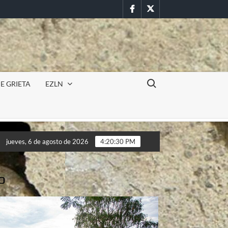
Facebook
Twitter
Buscar:
E GRIETA
EZLN
ncursión militar en la UAEM (Morelos) durante paro estudiantil p
jueves, 6 de agosto de 2026
4:20:32 PM
ncursión militar en la UAEM (Morelos) durante paro estudiantil p
o