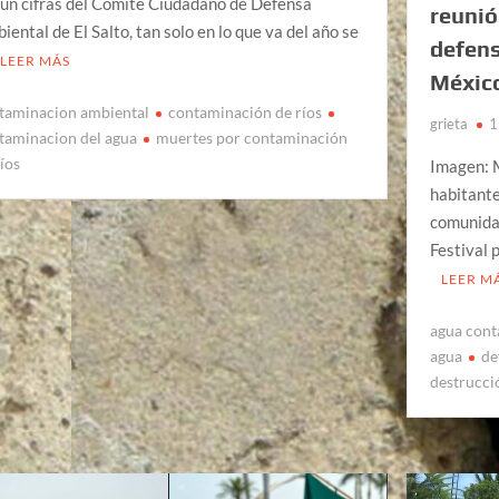
ún cifras del Comité Ciudadano de Defensa
reunió
iental de El Salto, tan solo en lo que va del año se
defens
LEER MÁS
México
taminacion ambiental
contaminación de ríos
grieta
1
taminacion del agua
muertes por contaminación
ríos
Imagen: 
habitantes
comunidad
Festival 
LEER M
agua con
agua
de
destrucci