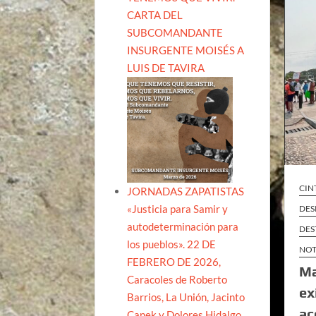
CARTA DEL
SUBCOMANDANTE
INSURGENTE MOISÉS A
LUIS DE TAVIRA
CIN
JORNADAS ZAPATISTAS
«Justicia para Samir y
DES
autodeterminación para
DES
los pueblos». 22 DE
NOT
FEBRERO DE 2026,
Ma
Caracoles de Roberto
ex
Barrios, La Unión, Jacinto
ac
Canek y Dolores Hidalgo