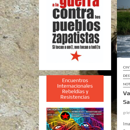
CIN
DES
Encuentros
NOT
Internacionales
Rebeldías y
Va
Resistencias
Sa
grie
Ima