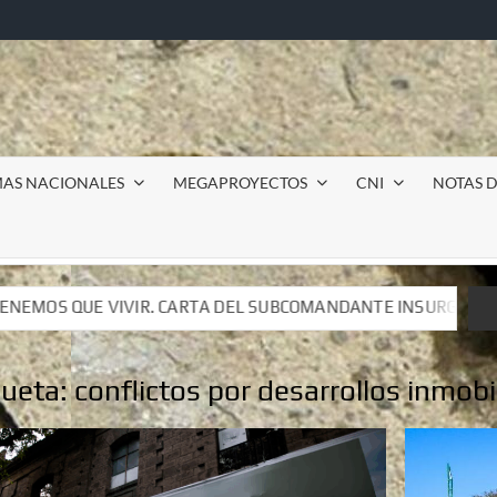
MAS NACIONALES
MEGAPROYECTOS
CNI
NOTAS D
L SUBCOMANDANTE INSURGENTE MOISÉS A LUIS DE TAVIRA
L SUBCOMANDANTE INSURGENTE MOISÉS A LUIS DE TAVIRA
queta:
conflictos por desarrollos inmobi