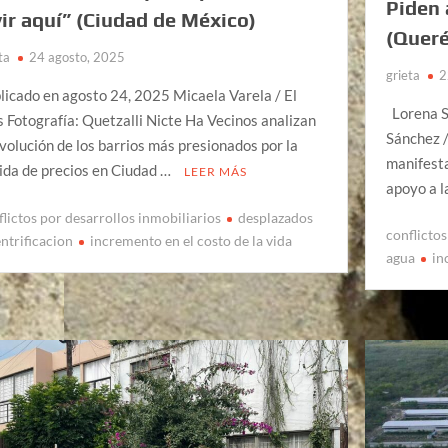
Piden 
vir aquí” (Ciudad de México)
(Queré
ta
24 agosto, 2025
grieta
2
licado en agosto 24, 2025 Micaela Varela / El
Lorena Sa
s Fotografía: Quetzalli Nicte Ha Vecinos analizan
Sánchez 
evolución de los barrios más presionados por la
manifesta
ida de precios en Ciudad …
LEER MÁS
apoyo a 
flictos por desarrollos inmobiliarios
desplazados
conflictos
ntrificacion
incremento en el costo de la vida
agua
in