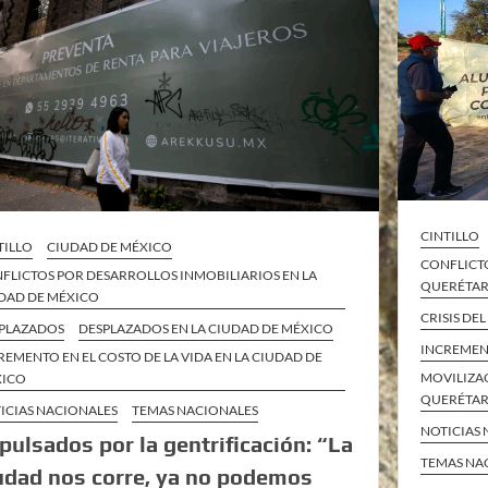
CINTILLO
TILLO
CIUDAD DE MÉXICO
CONFLICT
FLICTOS POR DESARROLLOS INMOBILIARIOS EN LA
QUERÉTA
DAD DE MÉXICO
CRISIS DE
PLAZADOS
DESPLAZADOS EN LA CIUDAD DE MÉXICO
INCREMEN
REMENTO EN EL COSTO DE LA VIDA EN LA CIUDAD DE
MOVILIZAC
XICO
QUERÉTA
ICIAS NACIONALES
TEMAS NACIONALES
NOTICIAS
pulsados por la gentrificación: “La
TEMAS NA
udad nos corre, ya no podemos