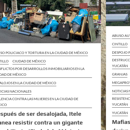
ABUSO AU
CINTILLO
DESPOJO 
SO POLICIACO Y TORTURA EN LA CIUDAD DE MÉXICO
DESTRUCC
TILLO
CIUDAD DE MÉXICO
YUCATÁN
FLICTOS POR DESARROLLOS INMOBILIARIOS EN LA
GRANJAS
DAD DE MÉXICO
MEGAPROY
ALOJOS EN LA CIUDAD DE MÉXICO
NOTICIAS
ICIAS NACIONALES
RESISTENC
LENCIA CONTRA LAS MUJERES EN LA CIUDAD DE
YUCATÁN
XICO
spués de ser desalojada, Itele
YUCATÁN
Mafias
anea resistir contra un gigante