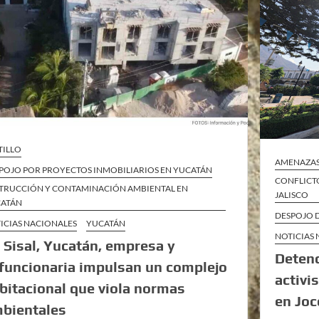
TILLO
AMENAZAS 
POJO POR PROYECTOS INMOBILIARIOS EN YUCATÁN
CONFLICT
TRUCCIÓN Y CONTAMINACIÓN AMBIENTAL EN
JALISCO
ATÁN
DESPOJO D
ICIAS NACIONALES
YUCATÁN
NOTICIAS
 Sisal, Yucatán, empresa y
Detenc
funcionaria impulsan un complejo
activi
bitacional que viola normas
en Joc
bientales