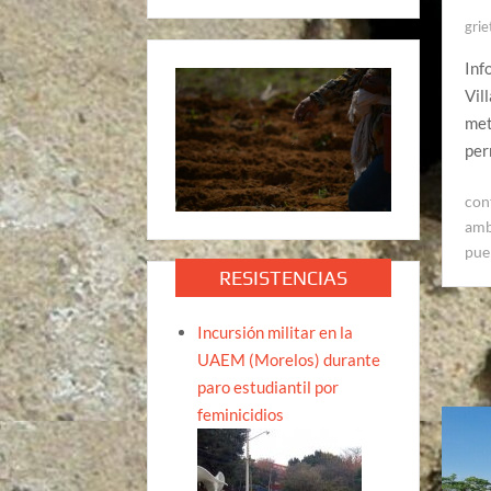
grie
Inf
Vil
met
per
con
amb
pue
RESISTENCIAS
Incursión militar en la
UAEM (Morelos) durante
paro estudiantil por
feminicidios