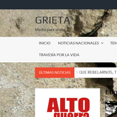
Saltar
al
contenido
GRIETA
Medio para armar
INICIO
NOTICIAS NACIONALES
TE
TRAVESÍA POR LA VIDA
, TENEMOS QUE REBELARNOS, TENEMOS QUE VIVIR. CARTA DE
ÚLTIMAS NOTICIAS
, TENEMOS QUE REBELARNOS, TENEMOS QUE VIVIR. CARTA DE
Eti