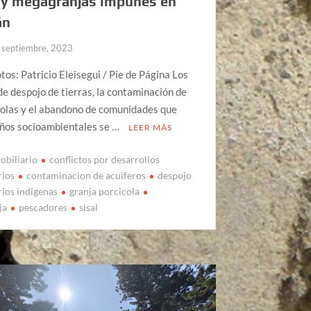
 y megagranjas impunes en
án
 septiembre, 2023
otos: Patricio Eleisegui / Pie de Página Los
de despojo de tierras, la contaminación de
colas y el abandono de comunidades que
años socioambientales se …
LEER MÁS
obiliario
conflictos por desarrollos
rios
contaminacion de acuiferos
despojo
rios indigenas
granja porcicola
ja
pescadores
sisal