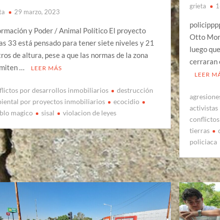
grieta
1
ta
29 marzo, 2023
policippp
ormación y Poder / Animal Político El proyecto
Otto Mor
las 33 está pensado para tener siete niveles y 21
luego que
ros de altura, pese a que las normas de la zona
cerraran 
miten …
LEER MÁS
LEER M
flictos por desarrollos inmobiliarios
destrucción
agresiones
iental por proyectos inmobiliarios
ecocidio
activistas
blo magico
sisal
violacion de leyes
conflictos
tierras
policiaca