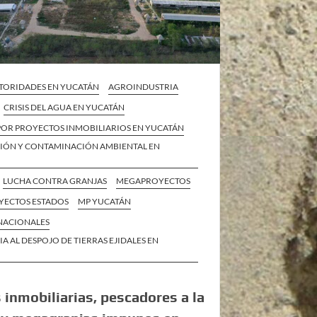
TORIDADES EN YUCATÁN
AGROINDUSTRIA
CRISIS DEL AGUA EN YUCATÁN
POR PROYECTOS INMOBILIARIOS EN YUCATÁN
IÓN Y CONTAMINACIÓN AMBIENTAL EN
LUCHA CONTRA GRANJAS
MEGAPROYECTOS
ECTOS ESTADOS
MP YUCATÁN
 NACIONALES
IA AL DESPOJO DE TIERRAS EJIDALES EN
 inmobiliarias, pescadores a la