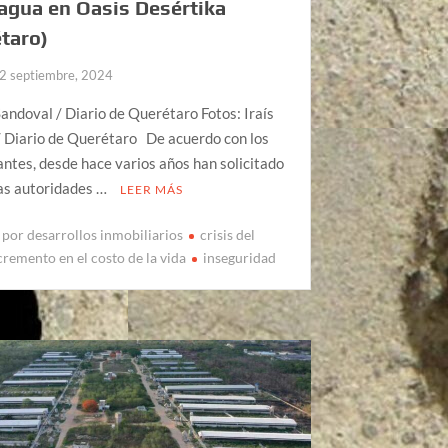
agua en Oasis Desértika
taro)
2 septiembre, 2024
ndoval / Diario de Querétaro Fotos: Iraís
/ Diario de Querétaro De acuerdo con los
ntes, desde hace varios años han solicitado
las autoridades …
LEER MÁS
 por desarrollos inmobiliarios
crisis del
cremento en el costo de la vida
inseguridad