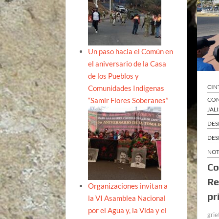
Un paso hacia el Común en
el aniversario de la Casa
de los Pueblos y
CIN
Comunidades Indígenas
“Samir Flores Soberanes”
CON
JAL
DES
DES
NOT
Co
Re
Organizaciones invitan a
pr
la VI Asamblea Nacional
por el Agua y, la Vida y el
grie