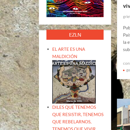
vi
grie
Pub
EZLN
Paí
la 
EL ARTE ES UNA
sub
MALDICIÓN
con
ge
DILES QUE TENEMOS
QUE RESISTIR, TENEMOS
QUE REBELARNOS,
TENEMOS QUE VIVIR.