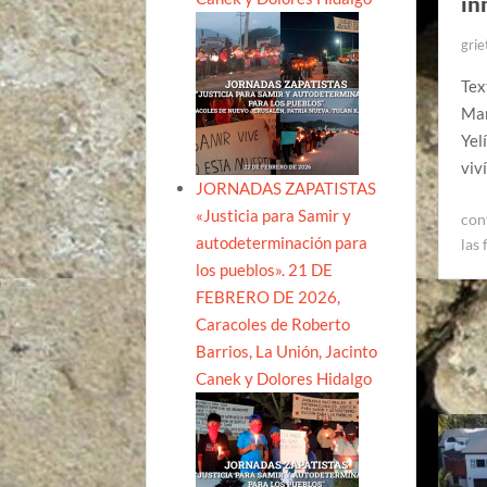
in
grie
Tex
Mar
Yel
viv
JORNADAS ZAPATISTAS
«Justicia para Samir y
con
autodeterminación para
las
los pueblos». 21 DE
FEBRERO DE 2026,
Caracoles de Roberto
Barrios, La Unión, Jacinto
Canek y Dolores Hidalgo