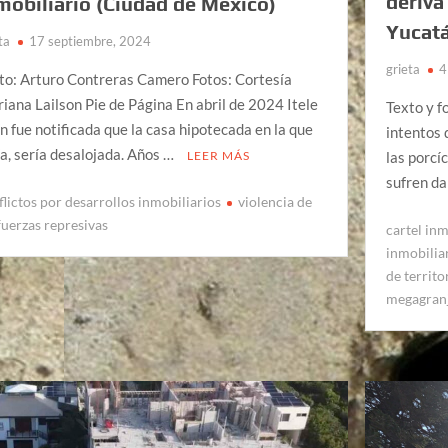
deriva
mobiliario (Ciudad de México)
Yucat
ta
17 septiembre, 2024
grieta
4
to: Arturo Contreras Camero Fotos: Cortesía
iana Lailson Pie de Página En abril de 2024 Itele
Texto y f
ín fue notificada que la casa hipotecada en la que
intentos 
ía, sería desalojada. Años …
las porcí
LEER MÁS
sufren d
flictos por desarrollos inmobiliarios
violencia de
 fuerzas represivas
cartel inm
inmobilia
de territo
megagran