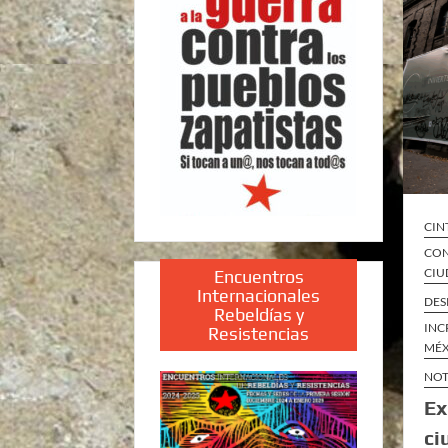
CIN
CON
CIU
Encuentros
Internacionales
DES
Rebeldías y
INC
Resistencias
MÉ
NOT
Ex
ci