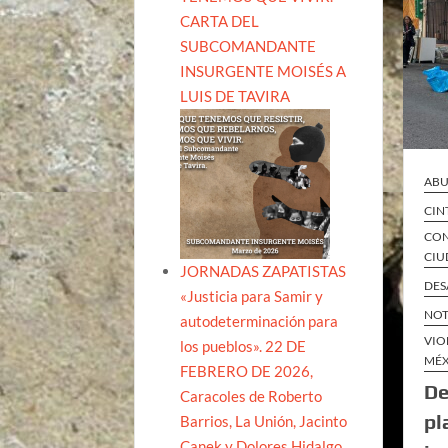
CARTA DEL
SUBCOMANDANTE
INSURGENTE MOISÉS A
LUIS DE TAVIRA
ABU
CIN
CON
CIU
JORNADAS ZAPATISTAS
DES
«Justicia para Samir y
NOT
autodeterminación para
VIO
los pueblos». 22 DE
MÉ
FEBRERO DE 2026,
De
Caracoles de Roberto
pl
Barrios, La Unión, Jacinto
Canek y Dolores Hidalgo