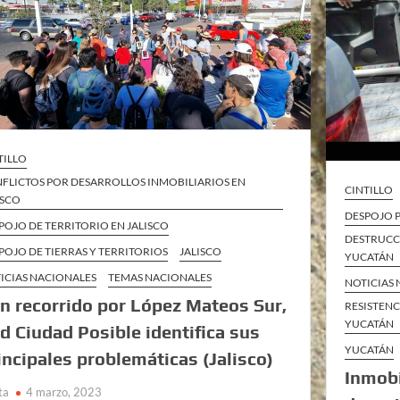
TILLO
FLICTOS POR DESARROLLOS INMOBILIARIOS EN
CINTILLO
ISCO
DESPOJO 
POJO DE TERRITORIO EN JALISCO
DESTRUCC
POJO DE TIERRAS Y TERRITORIOS
JALISCO
YUCATÁN
ICIAS NACIONALES
TEMAS NACIONALES
NOTICIAS
n recorrido por López Mateos Sur,
RESISTENC
YUCATÁN
d Ciudad Posible identifica sus
YUCATÁN
incipales problemáticas (Jalisco)
Inmobi
ta
4 marzo, 2023