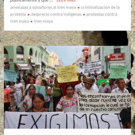
LEER MÁS
amenazas a opositores al tren maya
criminalizacion de la
protesta
desprecio contra indigenas
protestas contra
tren maya
tren maya