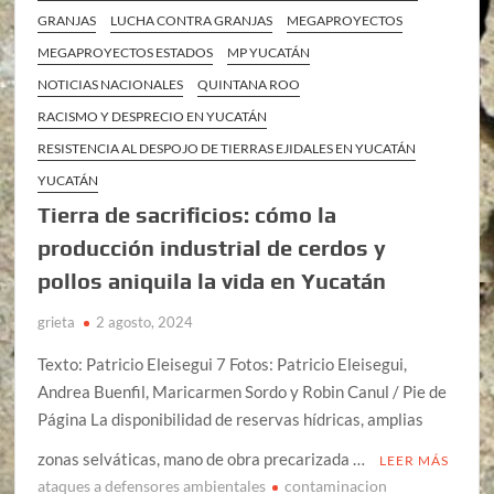
GRANJAS
LUCHA CONTRA GRANJAS
MEGAPROYECTOS
MEGAPROYECTOS ESTADOS
MP YUCATÁN
NOTICIAS NACIONALES
QUINTANA ROO
RACISMO Y DESPRECIO EN YUCATÁN
RESISTENCIA AL DESPOJO DE TIERRAS EJIDALES EN YUCATÁN
YUCATÁN
Tierra de sacrificios: cómo la
producción industrial de cerdos y
pollos aniquila la vida en Yucatán
grieta
2 agosto, 2024
Texto: Patricio Eleisegui 7 Fotos: Patricio Eleisegui,
Andrea Buenfil, Maricarmen Sordo y Robin Canul / Pie de
Página La disponibilidad de reservas hídricas, amplias
zonas selváticas, mano de obra precarizada …
LEER MÁS
ataques a defensores ambientales
contaminacion