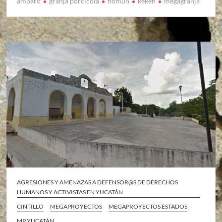
amparo
granja porcicola
homun
keken
megagranja
AGRESIONES Y AMENAZAS A DEFENSOR@S DE DERECHOS
HUMANOS Y ACTIVISTAS EN YUCATÁN
CINTILLO
MEGAPROYECTOS
MEGAPROYECTOS ESTADOS
MP YUCATÁN