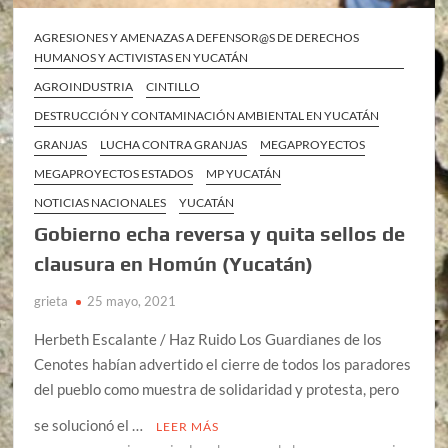
AGRESIONES Y AMENAZAS A DEFENSOR@S DE DERECHOS
HUMANOS Y ACTIVISTAS EN YUCATÁN
AGROINDUSTRIA
CINTILLO
DESTRUCCIÓN Y CONTAMINACIÓN AMBIENTAL EN YUCATÁN
GRANJAS
LUCHA CONTRA GRANJAS
MEGAPROYECTOS
MEGAPROYECTOS ESTADOS
MP YUCATÁN
NOTICIAS NACIONALES
YUCATÁN
Gobierno echa reversa y quita sellos de
clausura en Homún (Yucatán)
grieta
25 mayo, 2021
Herbeth Escalante / Haz Ruido Los Guardianes de los
Cenotes habían advertido el cierre de todos los paradores
del pueblo como muestra de solidaridad y protesta, pero
se solucionó el …
LEER MÁS