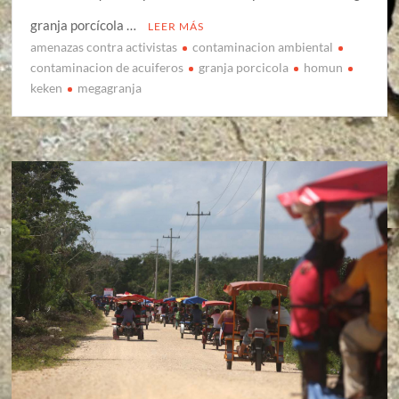
granja porcícola …
LEER MÁS
amenazas contra activistas
contaminacion ambiental
contaminacion de acuiferos
granja porcicola
homun
keken
megagranja