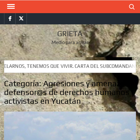
Saltar
Buscar
al
Facebook
Twitter
contenido
GRIETA
Medio para armar
 CARTA DEL SUBCOMANDANTE INSURGENTE MOISÉS A LUIS DE 
 CARTA DEL SUBCOMANDANTE INSURGENTE MOISÉS A LUIS DE 
Categoría:
Agresiones y amenazas a
defensor@s de derechos humanos y
activistas en Yucatán