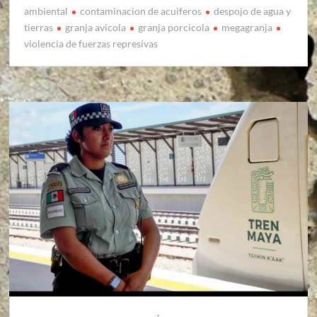
ambiental
contaminacion de acuiferos
despojo de agua y
tierras
granja avicola
granja porcicola
megagranja
violencia de fuerzas represivas