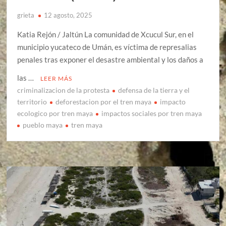
grieta
12 agosto, 2025
Katia Rejón / Jaltún La comunidad de Xcucul Sur, en el
municipio yucateco de Umán, es víctima de represalias
penales tras exponer el desastre ambiental y los daños a
las …
LEER MÁS
criminalizacion de la protesta
defensa de la tierra y el
territorio
deforestacion por el tren maya
impacto
ecologico por tren maya
impactos sociales por tren maya
pueblo maya
tren maya