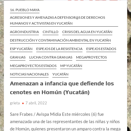
16. PUEBLO MAYA
AGRESIONES Y AMENAZAS A DEFENSOR@S DE DERECHOS
HUMANOS Y ACTIVISTAS EN YUCATÁN
AGROINDUSTRIA
CINTILLO
CRISIS DEL AGUA EN YUCATÁN
DESTRUCCIÓN Y CONTAMINACIÓN AMBIENTAL EN YUCATÁN
ESP YUCATÁN
ESPEJOS DE LA RESISTENCIA
ESPEJOS ESTADOS
GRANJAS
LUCHA CONTRA GRANJAS
MEGAPROYECTOS
MEGAPROYECTOS ESTADOS
MP YUCATÁN
NOTICIAS NACIONALES
YUCATÁN
Amenazan a infancia que defiende los
cenotes en Homún (Yucatán)
grieta
7 abril, 2022
Sare Frabes / Avispa Midia Este miércoles (6) fue
amenazada una de las representantes de las niñas y niños
de Homún, quienes presentaron un amparo contra la mega