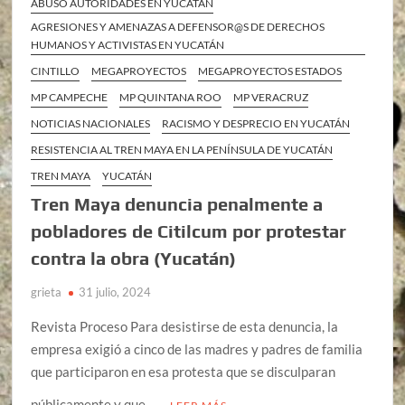
ABUSO AUTORIDADES EN YUCATÁN
AGRESIONES Y AMENAZAS A DEFENSOR@S DE DERECHOS
HUMANOS Y ACTIVISTAS EN YUCATÁN
CINTILLO
MEGAPROYECTOS
MEGAPROYECTOS ESTADOS
MP CAMPECHE
MP QUINTANA ROO
MP VERACRUZ
NOTICIAS NACIONALES
RACISMO Y DESPRECIO EN YUCATÁN
RESISTENCIA AL TREN MAYA EN LA PENÍNSULA DE YUCATÁN
TREN MAYA
YUCATÁN
Tren Maya denuncia penalmente a
pobladores de Citilcum por protestar
contra la obra (Yucatán)
grieta
31 julio, 2024
Revista Proceso Para desistirse de esta denuncia, la
empresa exigió a cinco de las madres y padres de familia
que participaron en esa protesta que se disculparan
públicamente y que …