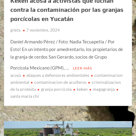
Kekén acosa a activistas que luchan
contra la contaminación por las granjas
porcícolas en Yucatán
grieta
7 noviembre, 2024
Daniel Armando Pérez / Foto: Nadia Tecuapetla / Por
Esto! En un intento por amedrentarlo, los propietarios de
la granja de cerdos San Gerardo, socios de Grupo
Porcícola Mexicano (GPM), …
LEER MÁS
acoso
ataques a defensores ambientales
contaminacion
ambiental
contaminacion de acuiferos
criminalizacion
de la protesta
granja porcicola
keken
megagranja
santa maria chi