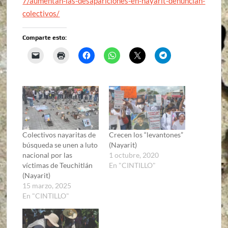
7/aumentan-las-desapariciones-en-nayarit-denuncian-
colectivos/
Comparte esto:
Colectivos nayaritas de
Crecen los “levantones”
búsqueda se unen a luto
(Nayarit)
nacional por las
1 octubre, 2020
víctimas de Teuchitlán
En "CINTILLO"
(Nayarit)
15 marzo, 2025
En "CINTILLO"