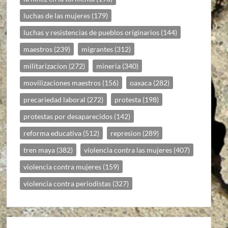
luchas de las mujeres
(179)
luchas y resistencias de pueblos originarios
(144)
maestros
(239)
migrantes
(312)
militarizacion
(272)
mineria
(340)
movilizaciones maestros
(156)
oaxaca
(282)
precariedad laboral
(272)
protesta
(198)
protestas por desaparecidos
(142)
reforma educativa
(512)
represion
(289)
tren maya
(382)
violencia contra las mujeres
(407)
violencia contra mujeres
(159)
violencia contra periodistas
(327)