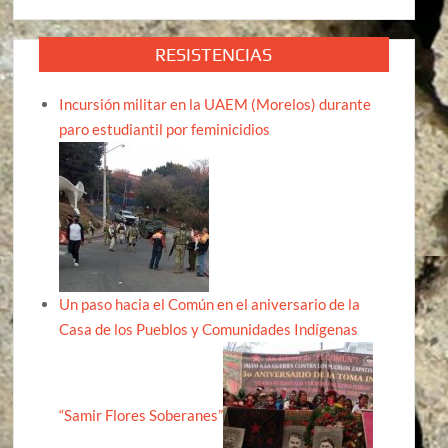
RESISTENCIAS
Incursión militar en la UAEM (Morelos) durante
paro estudiantil por feminicidios
Un paso hacia el Común en el aniversario de la
Casa de los Pueblos y Comunidades Indígenas
“Samir Flores Soberanes”