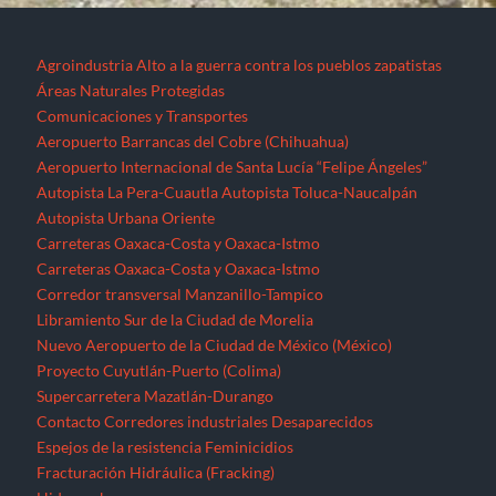
Agroindustria
Alto a la guerra contra los pueblos zapatistas
Áreas Naturales Protegidas
Comunicaciones y Transportes
Aeropuerto Barrancas del Cobre (Chihuahua)
Aeropuerto Internacional de Santa Lucía “Felipe Ángeles”
Autopista La Pera-Cuautla
Autopista Toluca-Naucalpán
Autopista Urbana Oriente
Carreteras Oaxaca-Costa y Oaxaca-Istmo
Carreteras Oaxaca-Costa y Oaxaca-Istmo
Corredor transversal Manzanillo-Tampico
Libramiento Sur de la Ciudad de Morelia
Nuevo Aeropuerto de la Ciudad de México (México)
Proyecto Cuyutlán-Puerto (Colima)
Supercarretera Mazatlán-Durango
Contacto
Corredores industriales
Desaparecidos
Espejos de la resistencia
Feminicidios
Fracturación Hidráulica (Fracking)