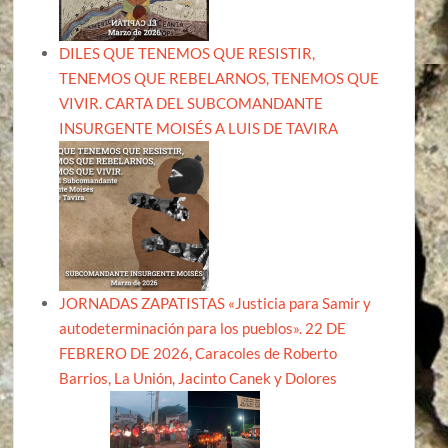
DILES QUE TENEMOS QUE RESISTIR,
TENEMOS QUE REBELARNOS, TENEMOS QUE
VIVIR. CARTA DEL SUBCOMANDANTE
INSURGENTE MOISÉS A LUIS DE TAVIRA
JORNADAS ZAPATISTAS «Justicia para Samir y
autodeterminación para los pueblos». 22 DE
FEBRERO DE 2026, Caracoles de Roberto
Barrios, La Unión, Jacinto Canek y Dolores