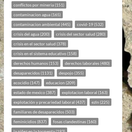
conflictos por mineria
(151)
contaminacion agua
(165)
contaminacion ambiental
(445)
covid-19
(532)
crisis del agua
(200)
crisis del sector salud
(280)
crisis en el sector salud
(378)
crisis en el sistema educativo
(158)
derechos humanos
(153)
derechos laborales
(480)
desaparecidos
(1131)
despojo
(355)
ecocidio
(147)
educacion
(209)
estado de mexico
(387)
explotacion laboral
(163)
explotación y precariedad laboral
(437)
ezln
(225)
familiares de desaparecidos
(503)
feminicidios
(837)
fosas clandestinas
(160)
la niñez en la tormenta
(193)