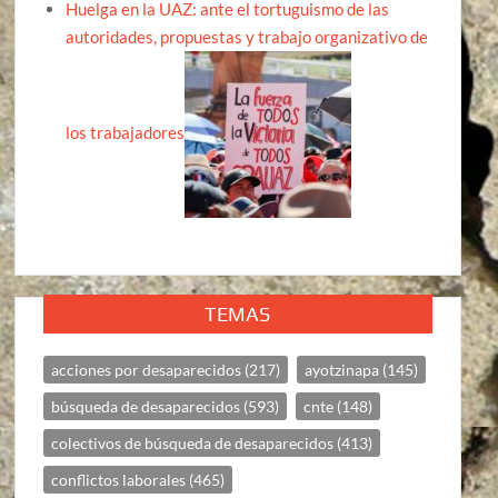
Huelga en la UAZ: ante el tortuguismo de las
autoridades, propuestas y trabajo organizativo de
los trabajadores
TEMAS
acciones por desaparecidos
(217)
ayotzinapa
(145)
búsqueda de desaparecidos
(593)
cnte
(148)
colectivos de búsqueda de desaparecidos
(413)
conflictos laborales
(465)