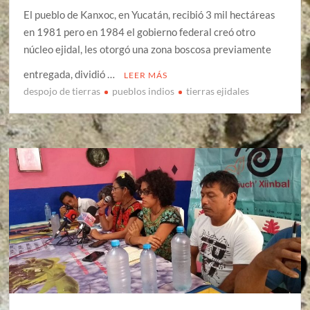
El pueblo de Kanxoc, en Yucatán, recibió 3 mil hectáreas
en 1981 pero en 1984 el gobierno federal creó otro
núcleo ejidal, les otorgó una zona boscosa previamente
entregada, dividió …
LEER MÁS
despojo de tierras
pueblos indios
tierras ejidales