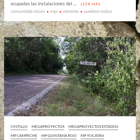
ocupadas las instalaciones del …
LEER MÁS
comunidad otomi
inpi
otomíes
pueblos indios
CINTILLO
MEGAPROYECTOS
MEGAPROYECTOS ESTADOS
MP CAMPECHE
MP QUINTANA ROO
MP YUCATÁN