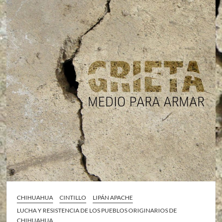
CHIHUAHUA
CINTILLO
LIPÁN APACHE
LUCHA Y RESISTENCIA DE LOS PUEBLOS ORIGINARIOS DE
CHIHUAHUA