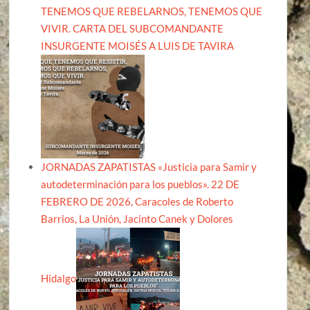
TENEMOS QUE REBELARNOS, TENEMOS QUE
VIVIR. CARTA DEL SUBCOMANDANTE
INSURGENTE MOISÉS A LUIS DE TAVIRA
JORNADAS ZAPATISTAS «Justicia para Samir y
autodeterminación para los pueblos». 22 DE
FEBRERO DE 2026, Caracoles de Roberto
Barrios, La Unión, Jacinto Canek y Dolores
Hidalgo