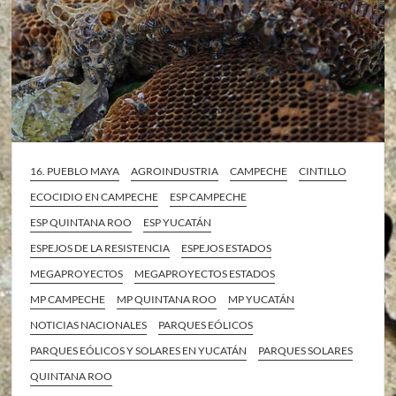
16. PUEBLO MAYA
AGROINDUSTRIA
CAMPECHE
CINTILLO
ECOCIDIO EN CAMPECHE
ESP CAMPECHE
ESP QUINTANA ROO
ESP YUCATÁN
ESPEJOS DE LA RESISTENCIA
ESPEJOS ESTADOS
MEGAPROYECTOS
MEGAPROYECTOS ESTADOS
MP CAMPECHE
MP QUINTANA ROO
MP YUCATÁN
NOTICIAS NACIONALES
PARQUES EÓLICOS
PARQUES EÓLICOS Y SOLARES EN YUCATÁN
PARQUES SOLARES
QUINTANA ROO