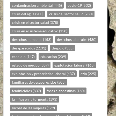
contaminacion ambiental
(445)
covid-19
(532)
crisis del agua
(200)
crisis del sector salud
(280)
crisis en el sector salud
(378)
crisis en el sistema educativo
(158)
derechos humanos
(153)
derechos laborales
(480)
desaparecidos
(1131)
despojo
(355)
ecocidio
(147)
educacion
(209)
estado de mexico
(387)
explotacion laboral
(163)
explotación y precariedad laboral
(437)
ezln
(225)
familiares de desaparecidos
(503)
feminicidios
(837)
fosas clandestinas
(160)
la niñez en la tormenta
(193)
luchas de las mujeres
(179)