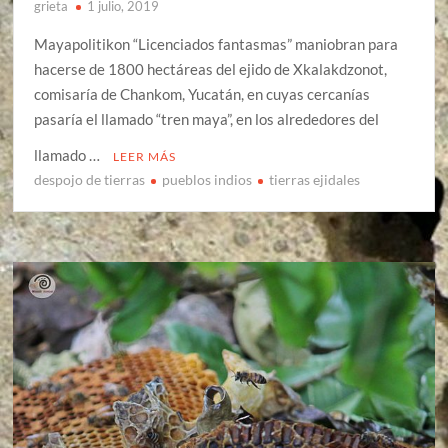
grieta
1 julio, 2019
Mayapolitikon “Licenciados fantasmas” maniobran para
hacerse de 1800 hectáreas del ejido de Xkalakdzonot,
comisaría de Chankom, Yucatán, en cuyas cercanías
pasaría el llamado “tren maya”, en los alrededores del
llamado …
LEER MÁS
despojo de tierras
pueblos indios
tierras ejidales