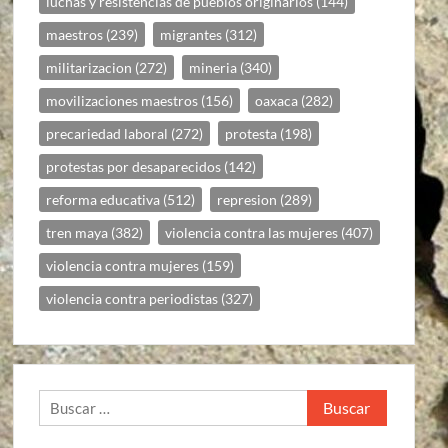
luchas y resistencias de pueblos originarios
(144)
maestros
(239)
migrantes
(312)
militarizacion
(272)
mineria
(340)
movilizaciones maestros
(156)
oaxaca
(282)
precariedad laboral
(272)
protesta
(198)
protestas por desaparecidos
(142)
reforma educativa
(512)
represion
(289)
tren maya
(382)
violencia contra las mujeres
(407)
violencia contra mujeres
(159)
violencia contra periodistas
(327)
Buscar: