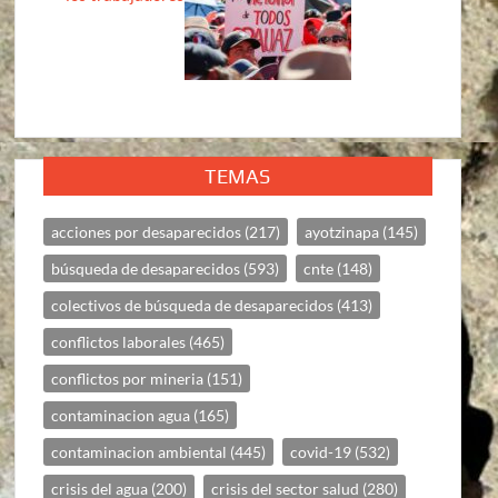
TEMAS
acciones por desaparecidos
(217)
ayotzinapa
(145)
búsqueda de desaparecidos
(593)
cnte
(148)
colectivos de búsqueda de desaparecidos
(413)
conflictos laborales
(465)
conflictos por mineria
(151)
contaminacion agua
(165)
contaminacion ambiental
(445)
covid-19
(532)
crisis del agua
(200)
crisis del sector salud
(280)