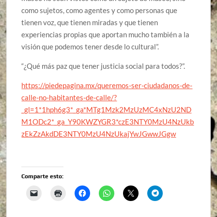
como sujetos, como agentes y como personas que
tienen voz, que tienen miradas y que tienen
experiencias propias que aportan mucho también a la
visión que podemos tener desde lo cultural”.
“¿Qué más paz que tener justicia social para todos?”.
https://piedepagina.mx/queremos-ser-ciudadanos-de-
calle-no-habitantes-de-calle/?
_gl=1*1hph6g3*_ga*MTg1Mzk2MzUzMC4xNzU2ND
M1ODc2*_ga_Y90KWZYGR3*czE3NTY0MzU4NzUkb
zEkZzAkdDE3NTY0MzU4NzUkajYwJGwwJGgw
Comparte esto: