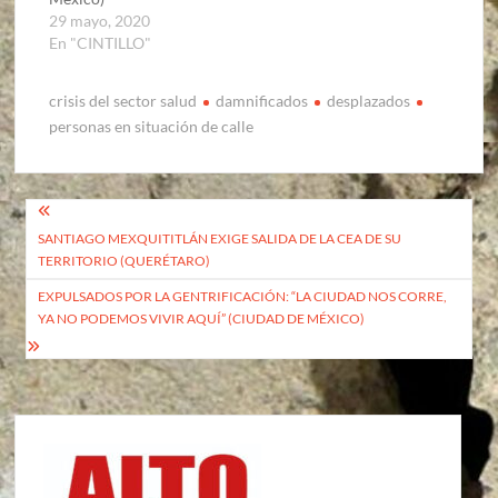
29 mayo, 2020
En "CINTILLO"
crisis del sector salud
damnificados
desplazados
personas en situación de calle
Navegación
SANTIAGO MEXQUITITLÁN EXIGE SALIDA DE LA CEA DE SU
de
TERRITORIO (QUERÉTARO)
entradas
EXPULSADOS POR LA GENTRIFICACIÓN: “LA CIUDAD NOS CORRE,
YA NO PODEMOS VIVIR AQUÍ” (CIUDAD DE MÉXICO)