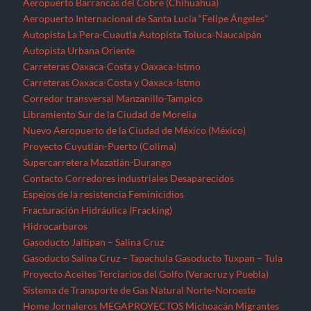
Aeropuerto Barrancas del Cobre (Chihuahua)
Aeropuerto Internacional de Santa Lucía “Felipe Ángeles”
Autopista La Pera-Cuautla
Autopista Toluca-Naucalpán
Autopista Urbana Oriente
Carreteras Oaxaca-Costa y Oaxaca-Istmo
Carreteras Oaxaca-Costa y Oaxaca-Istmo
Corredor transversal Manzanillo-Tampico
Libramiento Sur de la Ciudad de Morelia
Nuevo Aeropuerto de la Ciudad de México (México)
Proyecto Cuyutlán-Puerto (Colima)
Supercarretera Mazatlán-Durango
Contacto
Corredores industriales
Desaparecidos
Espejos de la resistencia
Feminicidios
Fracturación Hidráulica (Fracking)
Hidrocarburos
Gasoducto Jaltipan – Salina Cruz
Gasoducto Salina Cruz – Tapachula
Gasoducto Tuxpan – Tula
Proyecto Aceites Terciarios del Golfo (Veracruz y Puebla)
Sistema de Transporte de Gas Natural Norte-Noroeste
Home
Jornaleros
MEGAPROYECTOS
Michoacán
Migrantes