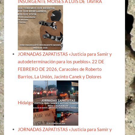
INSURGENTE MOISÉS A LUIS DE TAVIRA
JORNADAS ZAPATISTAS «Justicia para Samir y
autodeterminación para los pueblos». 22 DE
FEBRERO DE 2026, Caracoles de Roberto
Barrios, La Unión, Jacinto Canek y Dolores
Hidalgo
JORNADAS ZAPATISTAS «Justicia para Samir y