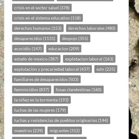
crisis en el sector salud
(378)
crisis en el sistema educativo
(158)
derechos humanos
(153)
derechos laborales
(480)
desaparecidos
(1131)
despojo
(355)
ecocidio
(147)
educacion
(209)
estado de mexico
(387)
explotacion laboral
(163)
explotación y precariedad laboral
(437)
ezln
(225)
familiares de desaparecidos
(503)
feminicidios
(837)
fosas clandestinas
(160)
la niñez en la tormenta
(193)
luchas de las mujeres
(179)
luchas y resistencias de pueblos originarios
(144)
maestros
(239)
migrantes
(312)