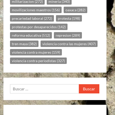
militarizacion
(272)
mineria
(340)
movilizaciones maestros
(156)
oaxaca
(282)
precariedad laboral
(272)
protesta
(198)
protestas por desaparecidos
(142)
reforma educativa
(512)
represion
(289)
tren maya
(382)
violencia contra las mujeres
(407)
violencia contra mujeres
(159)
violencia contra periodistas
(327)
Buscar: