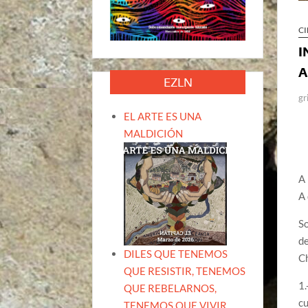
CI
I
A
EZLN
gr
EL ARTE ES UNA
MALDICIÓN
A 
A 
So
de
DILES QUE TENEMOS
Ch
QUE RESISTIR, TENEMOS
1.
QUE REBELARNOS,
c
TENEMOS QUE VIVIR.