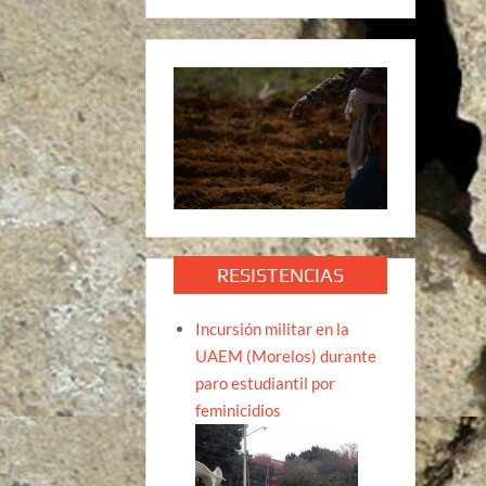
RESISTENCIAS
Incursión militar en la
UAEM (Morelos) durante
paro estudiantil por
feminicidios