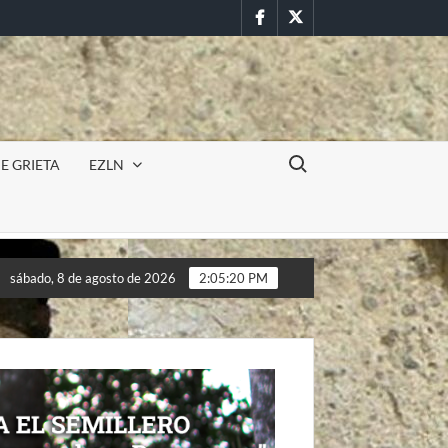
Facebook
Twitter
Buscar:
E GRIETA
EZLN
erminación para los pueblos». 22 DE FEBRERO DE 2026, Caracoles
sábado, 8 de agosto de 2026
2:05:22 PM
erminación para los pueblos». 22 DE FEBRERO DE 2026, Caracoles