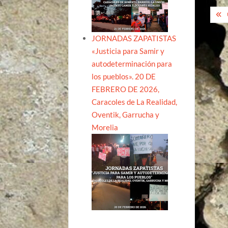
Na
de
JORNADAS ZAPATISTAS
ent
«Justicia para Samir y
autodeterminación para
los pueblos». 20 DE
FEBRERO DE 2026,
Caracoles de La Realidad,
Oventik, Garrucha y
Morelia