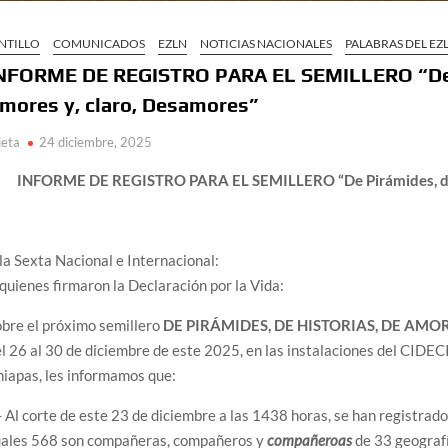
NTILLO
COMUNICADOS
EZLN
NOTICIAS NACIONALES
PALABRAS DEL EZ
NFORME DE REGISTRO PARA EL SEMILLERO “De P
mores y, claro, Desamores”
ieta
24 diciembre, 2025
INFORME DE REGISTRO PARA EL SEMILLERO “De Pirámides, de 
la Sexta Nacional e Internacional:
quienes firmaron la Declaración por la Vida:
bre el próximo semillero
DE PIRÁMIDES, DE HISTORIAS, DE AMO
l 26 al 30 de diciembre de este 2025, en las instalaciones del CIDEC
iapas, les informamos que:
- Al corte de este 23 de diciembre a las 1438 horas, se han registrado
uales 568 son compañeras, compañeros y
compañeroas
de 33 geografí