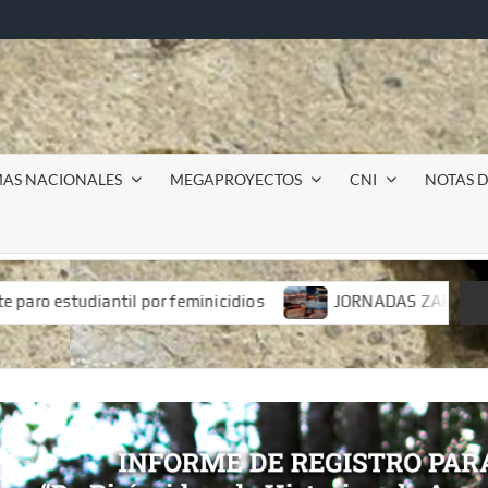
MAS NACIONALES
MEGAPROYECTOS
CNI
NOTAS D
ios
JORNADAS ZAPATISTAS «Justicia para Samir y autodet
ios
JORNADAS ZAPATISTAS «Justicia para Samir y autodet