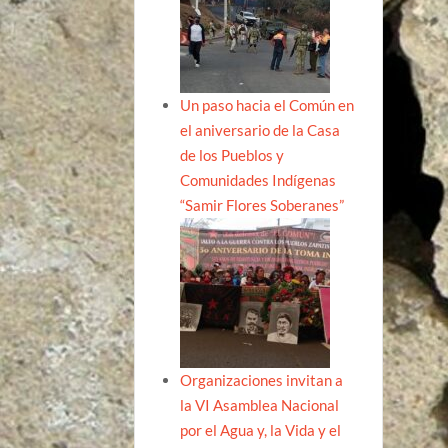
Un paso hacia el Común en
el aniversario de la Casa
de los Pueblos y
Comunidades Indígenas
“Samir Flores Soberanes”
Organizaciones invitan a
la VI Asamblea Nacional
por el Agua y, la Vida y el