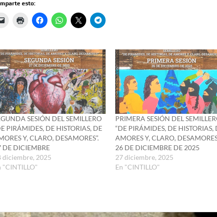
mparte esto:
EGUNDA SESIÓN DEL SEMILLERO
PRIMERA SESIÓN DEL SEMILLE
DE PIRÁMIDES, DE HISTORIAS, DE
“DE PIRÁMIDES, DE HISTORIAS,
MORES Y, CLARO, DESAMORES”.
AMORES Y, CLARO, DESAMORES
7 DE DICIEMBRE
26 DE DICIEMBRE DE 2025
 diciembre, 2025
27 diciembre, 2025
n "CINTILLO"
En "CINTILLO"