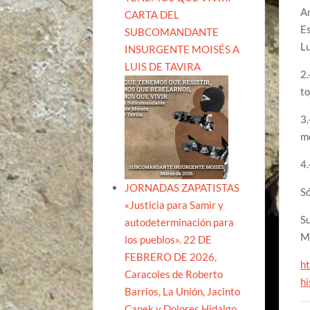
Ar
CARTA DEL
Es
SUBCOMANDANTE
Lu
INSURGENTE MOISÉS A
LUIS DE TAVIRA
2.
to
3.
me
4.
JORNADAS ZAPATISTAS
Só
«Justicia para Samir y
S
autodeterminación para
Mé
los pueblos». 22 DE
FEBRERO DE 2026,
ht
Caracoles de Roberto
h
Barrios, La Unión, Jacinto
Canek y Dolores Hidalgo