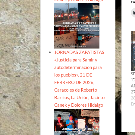
Co
JORNADAS ZAPATISTAS
«Justicia para Samir y
autodeterminación para
S
los pueblos». 21 DE
“
FEBRERO DE 2026,
A
Caracoles de Roberto
2
Barrios, La Unión, Jacinto
28
E
Canek y Dolores Hidalgo