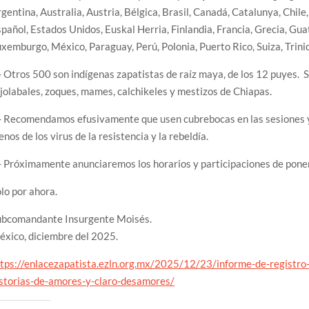
gentina, Australia, Austria, Bélgica, Brasil, Canadá, Catalunya, Chil
pañol, Estados Unidos, Euskal Herria, Finlandia, Francia, Grecia, Guat
xemburgo, México, Paraguay, Perú, Polonia, Puerto Rico, Suiza, Trin
- Otros 500 son indígenas zapatistas de raíz maya, de los 12 puyes. So
jolabales, zoques, mames, calchikeles y mestizos de Chiapas.
- Recomendamos efusivamente que usen cubrebocas en las sesiones y
nos de los virus de la resistencia y la rebeldía.
- Próximamente anunciaremos los horarios y participaciones de pone
lo por ahora.
ubcomandante Insurgente Moisés.
xico, diciembre del 2025.
tps://enlacezapatista.ezln.org.mx/2025/12/23/informe-de-registro-
istorias-de-amores-y-claro-desamores/