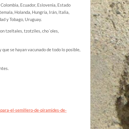
e, Colombia, Ecuador, Eslovenia, Estado
emala, Holanda, Hungría, Irán, Italia,
idad y Tobago, Uruguay.
n tzeltales, tzotziles, cho´oles,
 que se hayan vacunado de todo lo posible,
ntes.
para-el-semillero-de-piramides-de-