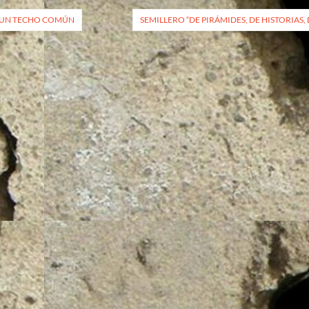
vegación
UN TECHO COMÚN
SEMILLERO “DE PIRÁMIDES, DE HISTORIAS
radas