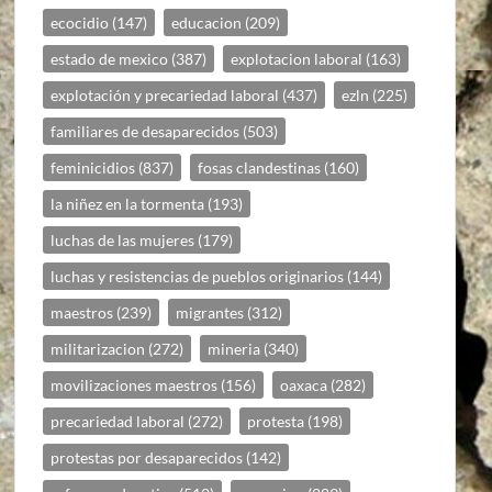
ecocidio
(147)
educacion
(209)
estado de mexico
(387)
explotacion laboral
(163)
explotación y precariedad laboral
(437)
ezln
(225)
familiares de desaparecidos
(503)
feminicidios
(837)
fosas clandestinas
(160)
la niñez en la tormenta
(193)
luchas de las mujeres
(179)
luchas y resistencias de pueblos originarios
(144)
maestros
(239)
migrantes
(312)
militarizacion
(272)
mineria
(340)
movilizaciones maestros
(156)
oaxaca
(282)
precariedad laboral
(272)
protesta
(198)
protestas por desaparecidos
(142)