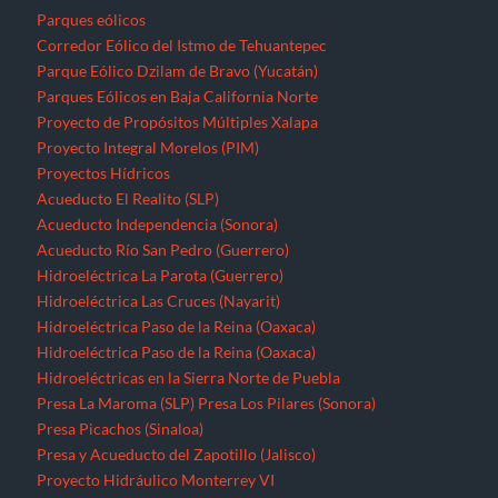
Hidroeléctrica Las Cruces (Nayarit)
Hidroeléctrica Paso de la Reina (Oaxaca)
Hidroeléctrica Paso de la Reina (Oaxaca)
Hidroeléctricas en la Sierra Norte de Puebla
Presa La Maroma (SLP)
Presa Los Pilares (Sonora)
Presa Picachos (Sinaloa)
Presa y Acueducto del Zapotillo (Jalisco)
Proyecto Hidráulico Monterrey VI
Proyecto Hídrico el Naranjal (Veracruz)
Puebla
Querétaro
Quintana Roo
Recursos forestales
Extracción de maderas preciosas en Ostula (Michoacán)
San Luis Potosí
Seminario “El pensamiento crítico frente a la hidra
capitalista”
Sinaloa
Sonora
Tabasco
Tamaulipas
Tlaxcala
Tren Maya
Veracruz
Violencia contra periodistas
Yucatán
Zacatecas
Zonas de Desarrollo Económico y Social (ZODES) Ciudad de
México