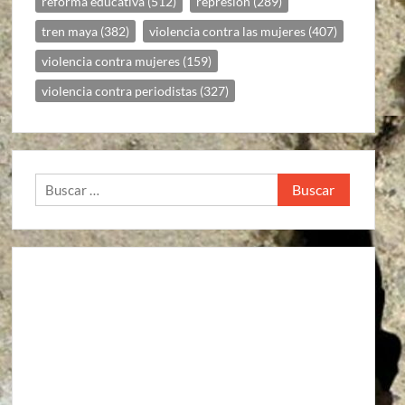
reforma educativa
(512)
represion
(289)
tren maya
(382)
violencia contra las mujeres
(407)
violencia contra mujeres
(159)
violencia contra periodistas
(327)
Buscar:
Agroindustria
Alto a la guerra contra los pueblos zapatistas