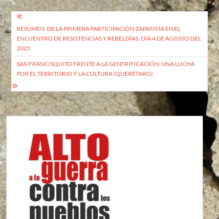
Navegación
RESUMEN: DE LA PRIMERA PARTICIPACIÓN ZAPATISTA EN EL
de
ENCUENTRO DE RESISTENCIAS Y REBELDÍAS, DÍA 4 DE AGOSTO DEL
entradas
2025
SAN FRANCISQUITO FRENTE A LA GENTRIFICACIÓN: UNA LUCHA
POR EL TERRITORIO Y LA CULTURA (QUERÉTARO)