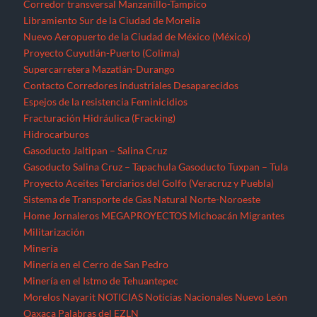
Proyecto Aceites Terciarios del Golfo (Veracruz y Puebla)
Sistema de Transporte de Gas Natural Norte-Noroeste
Home
Jornaleros
MEGAPROYECTOS
Michoacán
Migrantes
Militarización
Minería
Minería en el Cerro de San Pedro
Minería en el Istmo de Tehuantepec
Morelos
Nayarit
NOTICIAS
Noticias Nacionales
Nuevo León
Oaxaca
Palabras del EZLN
Parques eólicos
Corredor Eólico del Istmo de Tehuantepec
Parque Eólico Dzilam de Bravo (Yucatán)
Parques Eólicos en Baja California Norte
Proyecto de Propósitos Múltiples Xalapa
Proyecto Integral Morelos (PIM)
Proyectos Hídricos
Acueducto El Realito (SLP)
Acueducto Independencia (Sonora)
Acueducto Río San Pedro (Guerrero)
Hidroeléctrica La Parota (Guerrero)