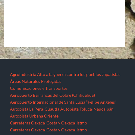
Áreas Naturales Protegidas
Comunicaciones y Transportes
Aeropuerto Barrancas del Cobre (Chihuahua)
Aeropuerto Internacional de Santa Lucía “Felipe Ángeles”
Autopista La Pera-Cuautla
Autopista Toluca-Naucalpán
Autopista Urbana Oriente
Carreteras Oaxaca-Costa y Oaxaca-Istmo
Carreteras Oaxaca-Costa y Oaxaca-Istmo
Corredor transversal Manzanillo-Tampico
Libramiento Sur de la Ciudad de Morelia
Nuevo Aeropuerto de la Ciudad de México (México)
Proyecto Cuyutlán-Puerto (Colima)
Supercarretera Mazatlán-Durango
Contacto
Corredores industriales
Desaparecidos
Espejos de la resistencia
Feminicidios
Fracturación Hidráulica (Fracking)
Hidrocarburos
Gasoducto Jaltipan – Salina Cruz
Gasoducto Salina Cruz – Tapachula
Gasoducto Tuxpan – Tula