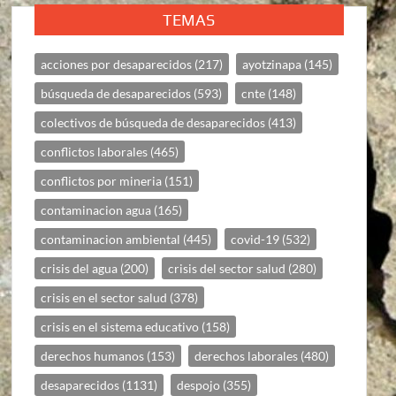
TEMAS
acciones por desaparecidos
(217)
ayotzinapa
(145)
búsqueda de desaparecidos
(593)
cnte
(148)
colectivos de búsqueda de desaparecidos
(413)
conflictos laborales
(465)
conflictos por mineria
(151)
contaminacion agua
(165)
contaminacion ambiental
(445)
covid-19
(532)
crisis del agua
(200)
crisis del sector salud
(280)
crisis en el sector salud
(378)
crisis en el sistema educativo
(158)
derechos humanos
(153)
derechos laborales
(480)
desaparecidos
(1131)
despojo
(355)