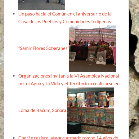
Un paso hacia el Común en el aniversario de la
Casa de los Pueblos y Comunidades Indígenas
“Samir Flores Soberanes”
Organizaciones invitan a la VI Asamblea Nacional
por el Agua y, la Vida y el Territorio a realizarse en
Loma de Bácum, Sonora.
Cherán resiste: ataque armado rompe 14 años de