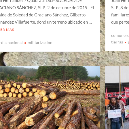
n Hernández / Quadratín SLP SOLEDAD DE
Juan Her
CIANO SÁNCHEZ, SLP., 2 de octubre de 2019.- El
SLP., 8 d
alde de Soledad de Graciano Sánchez, Gilberto
familiare
nández Villafuerte, donó un terreno ubicado en …
que pert
EER MÁS
comuner
tierras
rdia nacional
militarizacion