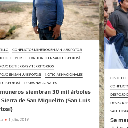
TILLO
CONFLICTOS MINEROS EN SAN LUIS POTOSÍ
FLICTOS POR EL TERRITORIO EN SAN LUIS POTOSÍ
POJO DE TIERRAS Y TERRITORIOS
POJO EN SAN LUIS POTOSÍ
NOTICIAS NACIONALES
CINTILLO
 LUIS POTOSÍ
TEMAS NACIONALES
CONFLICTO
muneros siembran 30 mil árboles
DESPOJO D
 Sierra de San Miguelito (San Luis
DESPOJO E
tosí)
SAN LUIS 
Se man
ta
1 julio, 2019