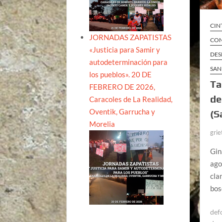
CIN
JORNADAS ZAPATISTAS
CON
«Justicia para Samir y
DES
autodeterminación para
SAN
los pueblos». 20 DE
Ta
FEBRERO DE 2026,
de
Caracoles de La Realidad,
Oventik, Garrucha y
(S
Morelia
grie
Gin
ago
cla
bos
def