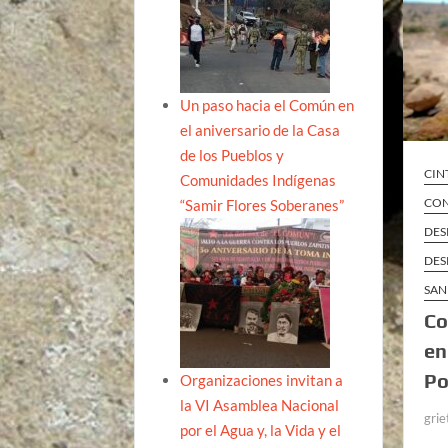
Un paso hacia el Común en
el aniversario de la Casa
de los Pueblos y
CIN
Comunidades Indígenas
CON
“Samir Flores Soberanes”
DES
DES
SAN
Co
en
Po
Organizaciones invitan a
la VI Asamblea Nacional
grie
por el Agua y, la Vida y el