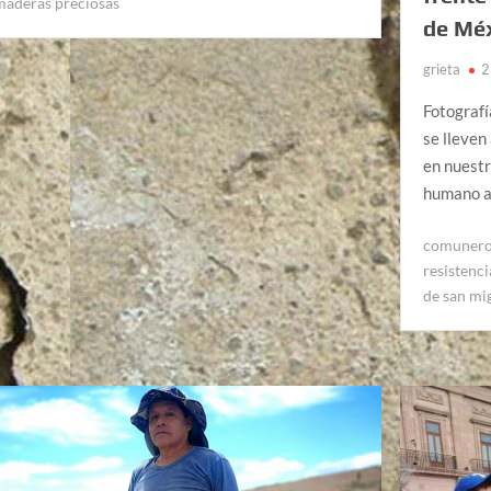
maderas preciosas
de Mé
grieta
2
Fotografí
se lleven
en nuest
humano a
comuner
resistenc
de san mi