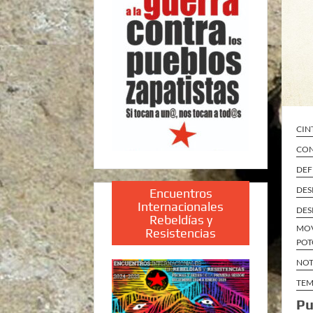
CIN
CON
DEF
DES
Encuentros
Internacionales
DES
Rebeldías y
MOV
Resistencias
POT
NOT
TEM
Pu