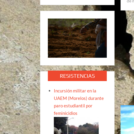
de 
RESISTENCIAS
Incursión militar en la
UAEM (Morelos) durante
paro estudiantil por
feminicidios