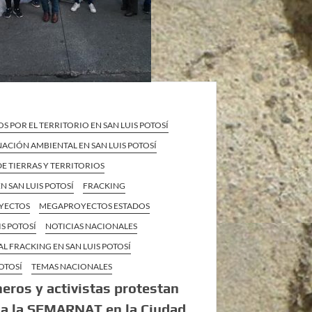
S POR EL TERRITORIO EN SAN LUIS POTOSÍ
CIÓN AMBIENTAL EN SAN LUIS POTOSÍ
E TIERRAS Y TERRITORIOS
N SAN LUIS POTOSÍ
FRACKING
YECTOS
MEGAPROYECTOS ESTADOS
IS POTOSÍ
NOTICIAS NACIONALES
L FRACKING EN SAN LUIS POTOSÍ
POTOSÍ
TEMAS NACIONALES
ros y activistas protestan
 a la SEMARNAT en la Ciudad