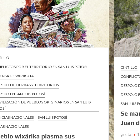
TILLO
FLICTOS POR EL TERRITORIO EN SAN LUIS POTOSÍ
CINTILLO
ENSA DE WIRIKUTA
CONFLICTO
POJO DE TIERRAS Y TERRITORIOS
DESPOJO D
POJO EN SAN LUIS POTOSÍ
DESPOJO E
ILIZACIÓN DE PUEBLOS ORIGINARIOS EN SAN LUIS
SAN LUIS 
OSÍ
Se ma
ICIAS NACIONALES
SAN LUIS POTOSÍ
Juan d
AS NACIONALES
grieta
1
eblo wixárika plasma sus