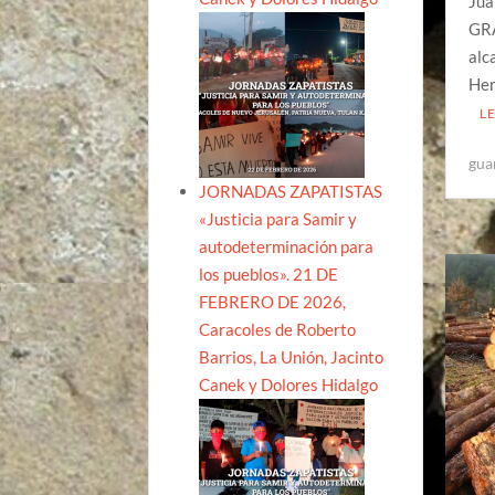
Jua
GRA
alc
Her
L
gua
JORNADAS ZAPATISTAS
«Justicia para Samir y
autodeterminación para
los pueblos». 21 DE
FEBRERO DE 2026,
Caracoles de Roberto
Barrios, La Unión, Jacinto
Canek y Dolores Hidalgo