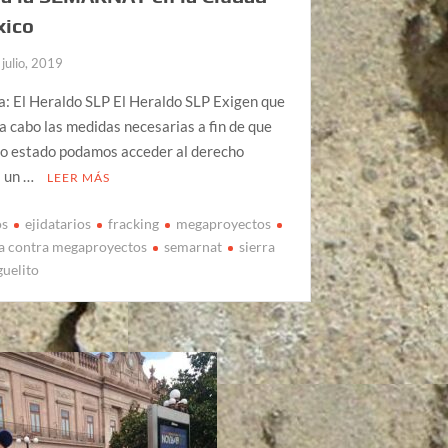
xico
 julio, 2019
a: El Heraldo SLP El Heraldo SLP Exigen que
 a cabo las medidas necesarias a fin de que
ro estado podamos acceder al derecho
 un …
LEER MÁS
os
ejidatarios
fracking
megaproyectos
ia contra megaproyectos
semarnat
sierra
guelito