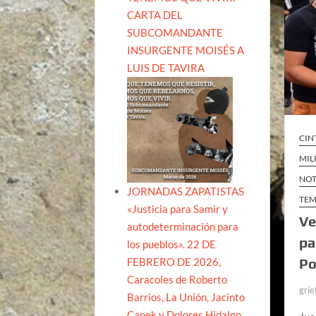
CARTA DEL
SUBCOMANDANTE
INSURGENTE MOISÉS A
LUIS DE TAVIRA
CIN
MIL
NOT
JORNADAS ZAPATISTAS
TEM
«Justicia para Samir y
Ve
autodeterminación para
pa
los pueblos». 22 DE
FEBRERO DE 2026,
Po
Caracoles de Roberto
grie
Barrios, La Unión, Jacinto
Canek y Dolores Hidalgo