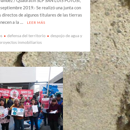
nández / Quadratín SLP SAN LUIS POTOSÍ,
e septiembre 2019.- Se realizó una junta con
s directos de algunos titulares de las tierras
enecen a la …
LEER MÁS
os
defensa del territorio
despojo de agua y
proyectos inmobiliarios