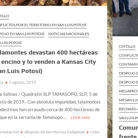
TILLO
FLICTOS POR EL TERRITORIO EN SAN LUIS POTOSÍ
POJO EN SAN LUIS POTOSÍ
NOTICIAS NACIONALES
 LUIS POTOSÍ
CINTILLO
lamontes devastan 400 hectáreas
CONFLICTO
 encino y lo venden a Kansas City
CONTAMINA
an Luis Potosí)
DESPOJO D
DESPOJO E
ta
5 agosto, 2019
MEGAPRO
a Salinas / Quadratín SLP TAMASOPO, SLP., 5 de
MP SAN LU
sto de 2019.- Con absoluta impunidad, talamontes
RECHAZO A
ndestinos han arrasado cerca de 400 hectáreas de
que en la serranía de Tamasopo …
LEER MÁS
SAN LUIS 
Comune
orestacion
despojo de territorios indigenas
robo
frente