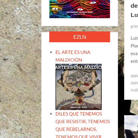
de
Lu
grie
EZLN
Lui
Pla
EL ARTE ES UNA
esa
MALDICIÓN
ent
def
def
ind
DILES QUE TENEMOS
QUE RESISTIR, TENEMOS
QUE REBELARNOS,
TENEMOS QUE VIVIR.