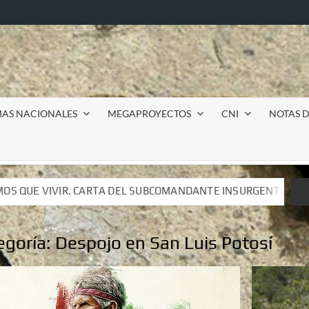
MAS NACIONALES
MEGAPROYECTOS
CNI
NOTAS D
COMANDANTE INSURGENTE MOISÉS A LUIS DE TAVIRA
I
COMANDANTE INSURGENTE MOISÉS A LUIS DE TAVIRA
I
egoría:
Despojo en San Luis Potosí