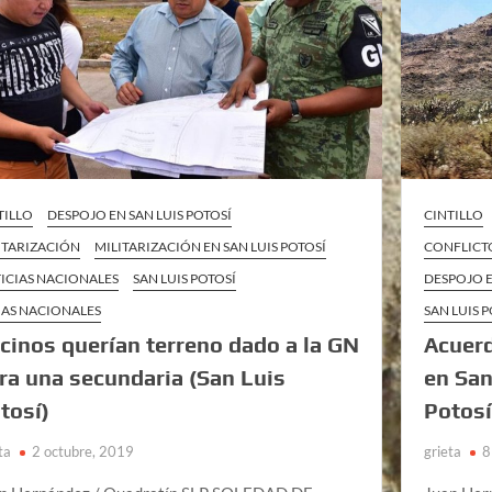
TILLO
DESPOJO EN SAN LUIS POTOSÍ
CINTILLO
ITARIZACIÓN
MILITARIZACIÓN EN SAN LUIS POTOSÍ
CONFLICTO
ICIAS NACIONALES
SAN LUIS POTOSÍ
DESPOJO E
AS NACIONALES
SAN LUIS 
cinos querían terreno dado a la GN
Acuerd
ra una secundaria (San Luis
en San
tosí)
Potosí
ta
2 octubre, 2019
grieta
8