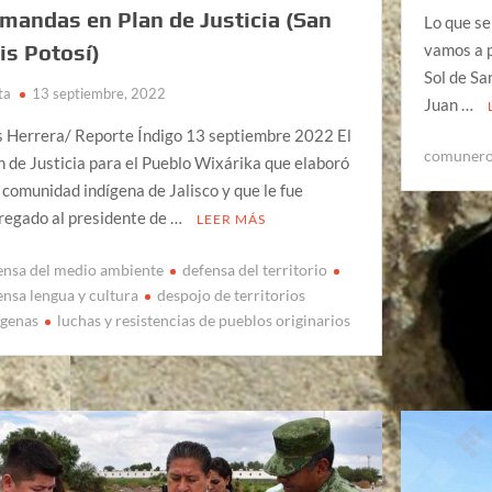
mandas en Plan de Justicia (San
Lo que se
vamos a 
is Potosí)
Sol de S
ta
13 septiembre, 2022
Juan …
s Herrera/ Reporte Índigo 13 septiembre 2022 El
comuner
n de Justicia para el Pueblo Wixárika que elaboró
 comunidad indígena de Jalisco y que le fue
regado al presidente de …
LEER MÁS
ensa del medio ambiente
defensa del territorio
ensa lengua y cultura
despojo de territorios
igenas
luchas y resistencias de pueblos originarios