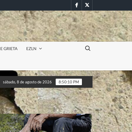
Facebook
Twitter
Buscar:
E GRIETA
EZLN
ncursión militar en la UAEM (Morelos) durante paro estudiantil p
sábado, 8 de agosto de 2026
8:50:13 PM
ncursión militar en la UAEM (Morelos) durante paro estudiantil p